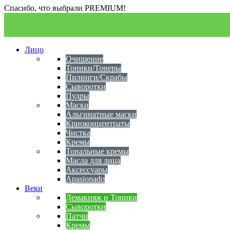
Спасибо, что выбрали PREMIUM!
Лицо
Очищение
Тоники/Тонеры
Пилинги/Скрабы
Сыворотки
Пудры
Маски
Альгинатные маски
Криоконцентраты
Чистка
Кремы
Тональные кремы
Масла для лица
Аксессуары
Apasionado
Веки
Демакияж и Тоники
Сыворотки
Патчи
Кремы