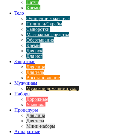
Патчи
Кремы
Тело
Очищение кожи тела
Пилинги/Скрабы
Сыворотки
Массажные средства
Обертывания
Кремы
Для рук
Для ног
Защитные
Для лица
Для тела
Восстановление
Мужчинам
Мужской домашний уход
Наборы
Дорожные
Упаковка
Процедуры
Для лица
Для тела
Мини-наборы
Аппаратные