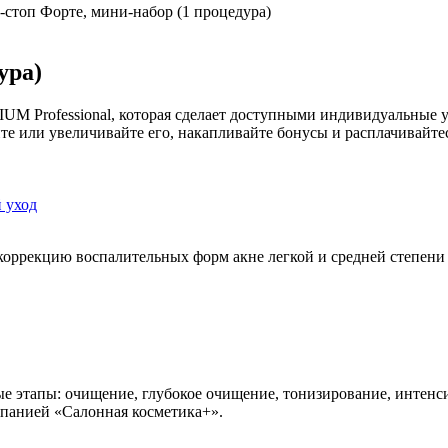
-стоп Форте, мини-набор (1 процедура)
ура)
UM Professional, которая сделает доступными индивидуальные 
е или увеличивайте его, накапливайте бонусы и расплачивайтес
 уход
коррекцию воспалительных форм акне легкой и средней степени 
мые этапы: очищение, глубокое очищение, тонизирование, интен
мпанией «Салонная косметика+».