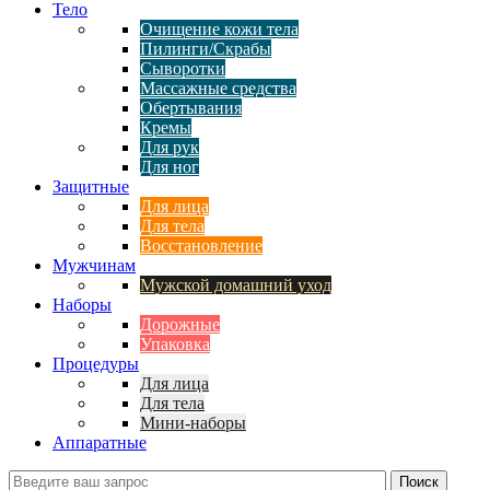
Тело
Очищение кожи тела
Пилинги/Скрабы
Сыворотки
Массажные средства
Обертывания
Кремы
Для рук
Для ног
Защитные
Для лица
Для тела
Восстановление
Мужчинам
Мужской домашний уход
Наборы
Дорожные
Упаковка
Процедуры
Для лица
Для тела
Мини-наборы
Аппаратные