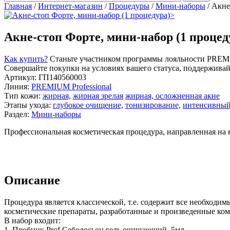
Главная
/
Интернет-магазин
/
Процедуры
/
Мини-наборы
/
Акне
>
Акне-стоп Форте, мини-набор (1 процед
Как купить?
Станьте участником программы лояльности PREMI
Совершайте покупки на условиях вашего статуса, поддерживайт
Артикул: ГП140560003
Линия:
PREMIUM Professional
Тип кожи:
жирная,
жирная зрелая
жирная, осложненная акне
Этапы ухода:
глубокое очищение,
тонизирование,
интенсивный
Раздел:
Мини-наборы
Профессиональная косметическая процедура, направленная на 
Описание
Процедура является классической, т.е. содержит все необходи
косметические препараты, разработанные и произведенные ко
В набор входит:
1. Пробник Prof Себолосьон гель очищающий, 5мл