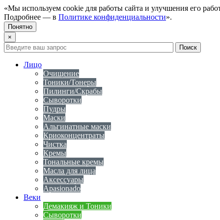
«Мы используем cookie для работы сайта и улучшения его рабо
Подробнее — в
Политике конфиденциальности
».
Понятно
×
Лицо
Очищение
Тоники/Тонеры
Пилинги/Скрабы
Сыворотки
Пудры
Маски
Альгинатные маски
Криоконцентраты
Чистка
Кремы
Тональные кремы
Масла для лица
Аксессуары
Apasionado
Веки
Демакияж и Тоники
Сыворотки