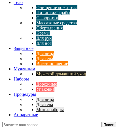
Тело
Очищение кожи тела
Пилинги/Скрабы
Сыворотки
Массажные средства
Обертывания
Кремы
Для рук
Для ног
Защитные
Для лица
Для тела
Восстановление
Мужчинам
Мужской домашний уход
Наборы
Дорожные
Упаковка
Процедуры
Для лица
Для тела
Мини-наборы
Аппаратные