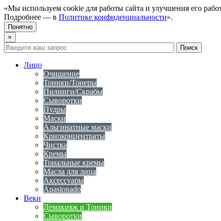
«Мы используем cookie для работы сайта и улучшения его рабо
Подробнее — в
Политике конфиденциальности
».
Понятно
×
Лицо
Очищение
Тоники/Тонеры
Пилинги/Скрабы
Сыворотки
Пудры
Маски
Альгинатные маски
Криоконцентраты
Чистка
Кремы
Тональные кремы
Масла для лица
Аксессуары
Apasionado
Веки
Демакияж и Тоники
Сыворотки