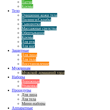
Патчи
Кремы
Тело
Очищение кожи тела
Пилинги/Скрабы
Сыворотки
Массажные средства
Обертывания
Кремы
Для рук
Для ног
Защитные
Для лица
Для тела
Восстановление
Мужчинам
Мужской домашний уход
Наборы
Дорожные
Упаковка
Процедуры
Для лица
Для тела
Мини-наборы
Аппаратные