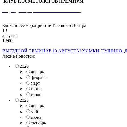
КЛУБ КОСМЕТОЛОГОВ ПРЕМИУМ
Раздел для профессиональных клиентов
Ближайшее мероприятие Учебного Центра
19
августа
12:00
ВЫЕЗДНОЙ СЕМИНАР 19 АВГУСТА! ХИМКИ. ТУШИНО. Д
Архив новостей:
2026
январь
февраль
март
июнь
июль
2025
январь
май
июнь
октябрь