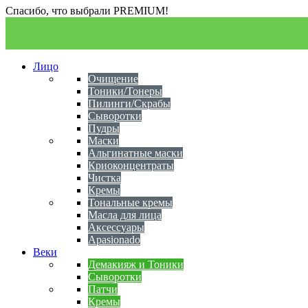
Спасибо, что выбрали PREMIUM!
Лицо
Очищение
Тоники/Тонеры
Пилинги/Скрабы
Сыворотки
Пудры
Маски
Альгинатные маски
Криоконцентраты
Чистка
Кремы
Тональные кремы
Масла для лица
Аксессуары
Apasionado
Веки
Демакияж и Тоники
Сыворотки
Патчи
Кремы