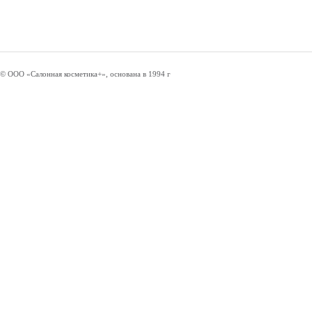
© ООО «Салонная косметика+», основана в 1994 г