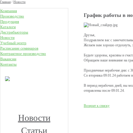
Главная
/
Новости
Компания
График работы в но
Производство
Продукция
Каталоги
Дистрибьюторы
Друзья,
Новости
Поздравляем вас с замечательн
Учебный центр
Желаем вам хорошо отдохнуть, з
Расписание семинаров
Контрактное производство
Будьте здоровы, красивы и счаст
Вакансии
Обращаем ваше внимание на гра
Контакты
Праздничные нерабочие дни: с 30
НОВОЕ
Со вторника 09.01.24 работаем
КЛУБ ПРЕМИУМ
В период нерабочих дней, вы мо
КОСМЕТОЛОГОВ
отправлены после 09.01.24.
Получите скидку до 15%
и бесплатную доставку!
Возврат к списку
Новости
Статьи