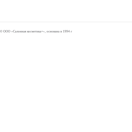
© ООО «Салонная косметика+», основана в 1994 г