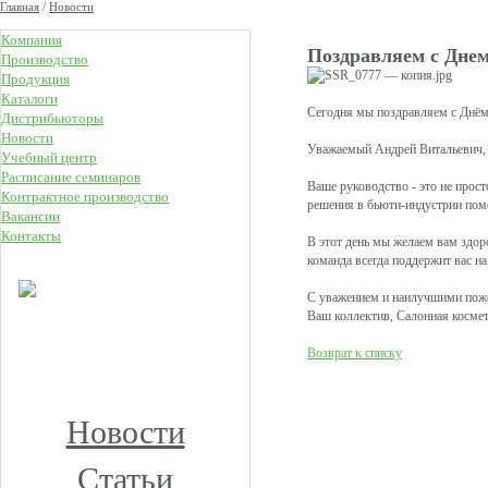
Главная
/
Новости
Компания
Поздравляем с Дне
Производство
Продукция
Каталоги
Сегодня мы поздравляем с Днём
Дистрибьюторы
Новости
Уважаемый Андрей Витальевич, 
Учебный центр
Расписание семинаров
Ваше руководство - это не прос
Контрактное производство
решения в бьюти-индустрии помо
Вакансии
Контакты
В этот день мы желаем вам здор
НОВОЕ
команда всегда поддержит вас н
С уважением и наилучшими пож
КЛУБ ПРЕМИУМ
Ваш коллектив, Салонная косме
КОСМЕТОЛОГОВ
Возврат к списку
Получите скидку до 15%
и бесплатную доставку!
Новости
Статьи