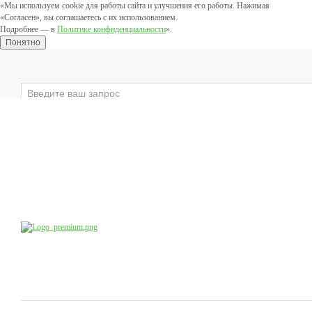
«Мы используем cookie для работы сайта и улучшения его работы. Нажимая
«Согласен», вы соглашаетесь с их использованием.
Подробнее — в
Политике конфиденциальности
».
Понятно
×
ЛИЦО
ВЕКИ
ТЕЛО
ЗАЩИТНЫЕ
Компания
Производство
Продукция
Учебный центр
доб.4
8 (800) 555-79-09
8 (495) 747-41-13
Коснультации специалистов:
по будням с 10:00 до 20:00