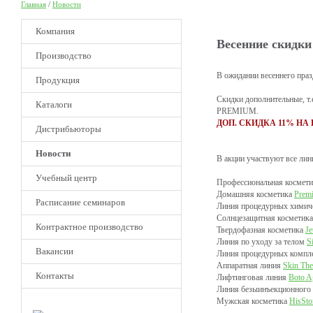
Главная
/
Новости
Компания
Весенние скидки
Производство
В ожидании весеннего пра
Продукция
Скидки дополнительные, т
Каталоги
PREMIUM.
ДОП. СКИДКА 11% НА В
Дистрибьюторы
Новости
В акции участвуют все л
Учебный центр
Профессиональная космет
Домашняя косметика
Prem
Расписание семинаров
Линия процедурных химич
Солнцезащитная косметик
Контрактное производство
Твердофазная косметика
Je
Линия по уходу за телом
S
Вакансии
Линия процедурных компл
Аппаратная линия
Skin The
Контакты
Лифтинговая линия
Boto A
Линия безыинъекционного
НОВОЕ
Мужская косметика
HisSto