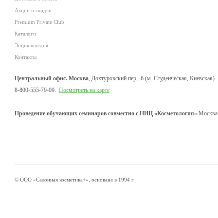
Акции и скидки
Premium Private Club
Каталоги
Энциклопедия
Контакты
Центральный офис. Москва
, Дохтуровский пер, 6 (м. Студенческая, Киевская).
8-800-555-79-09.
Посмотреть на карте
Проведение обучающих семинаров совместно с НИЦ «Косметология»
Москва,
© ООО «Салонная косметика+», основана в 1994 г