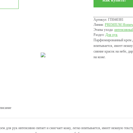
Как купить?
Артикул: ГП040381
Линия:
PREMIUM Homew
Этапы ухода:
интенсивный
Раздел:
Для рук
Парфюмированный крем для
впитывается, имеет нежн
сияние красок на небе, да
на коже.
писание
рем для рук интенсивно питает и смягчает кожу, легко впитывается, имеет нежную текс