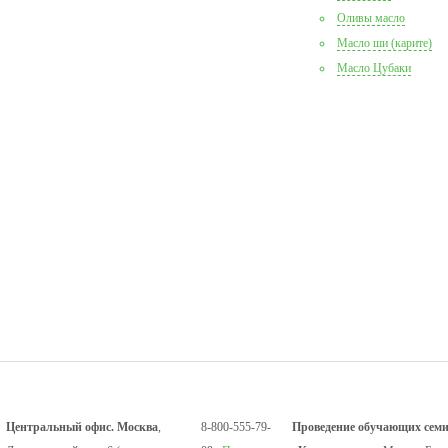
Оливы масло
Масло ши (карите)
Масло Цубаки
Центральный офис. Москва
,
8-800-555-79-
Проведение обучающих семи