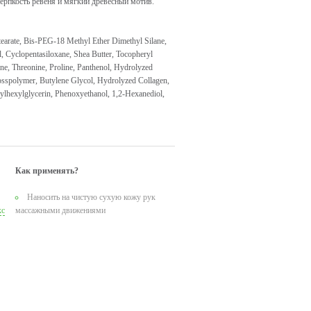
терпкость ревеня и мягкий древесный мотив.
Stearate, Bis-PEG-18 Methyl Ether Dimethyl Silane,
l, Cyclopentasiloxane, Shea Butter, Tocopheryl
ine, Threonine, Proline, Panthenol, Hydrolyzed
rosspolymer, Butylene Glycol, Hydrolyzed Collagen,
ylhexylglycerin, Phenoxyethanol, 1,2-Hexanediol,
Как применять?
Наносить на чистую сухую кожу рук
кс
массажными движениями