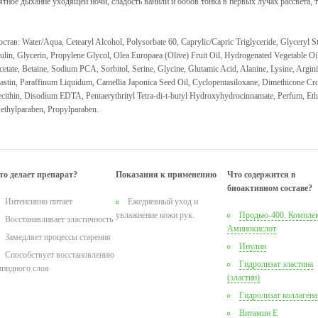
ятное дыхание уходящей ночи, сладость ванили и бобов тонка в первых лучах рассвета, 
став: Water/Aqua, Cetearyl Alcohol, Polysorbate 60, Caprylic/Capric Triglyceride, Glyceryl 
ulin, Glycerin, Propylene Glycol, Olea Europaea (Olive) Fruit Oil, Hydrogenated Vegetable Oi
etate, Betaine, Sodium PCA, Sorbitol, Serine, Glycine, Glutamic Acid, Alanine, Lysine, Argin
astin, Paraffinum Liquidum, Camellia Japonica Seed Oil, Cyclopentasiloxane, Dimethicone C
cithin, Disodium EDTA, Pentaerythrityl Tetra-di-t-butyl Hydroxyhydrocinnamate, Perfum, Eth
ethylparaben, Propylparaben.
то делает препарат?
Показания к применению
Что содержится в
биоактивном составе?
Интенсивно питает
Ежедневный уход и
увлажнение кожи рук.
Продью-400. Компле
Восстанавливает эластичность
Аминокислот
Замедляет процессы старения
Инулин
Способствует восстановлению
Гидролизат эластина
ипидного слоя
(эластин)
Гидролизат коллагена
Витамин Е