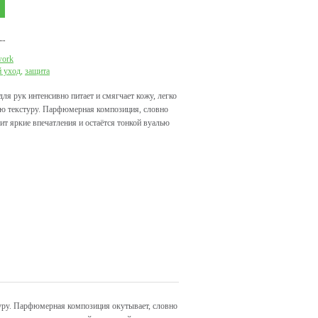
ork
 уход,
защита
 рук интенсивно питает и смягчает кожу, легко
ую текстуру. Парфюмерная композиция, словно
рит яркие впечатления и остаётся тонкой вуалью
туру. Парфюмерная композиция окутывает, словно