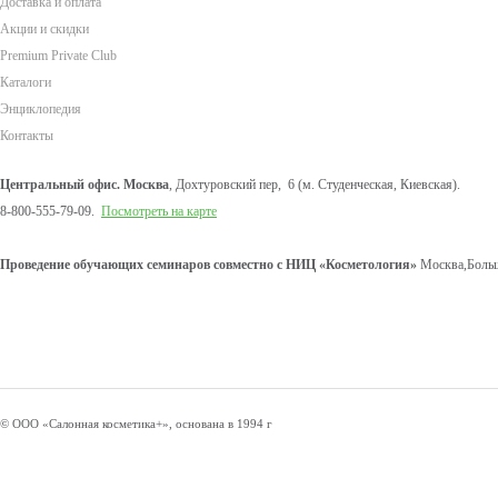
Доставка и оплата
Акции и скидки
Premium Private Club
Каталоги
Энциклопедия
Контакты
Центральный офис. Москва
, Дохтуровский пер, 6 (м. Студенческая, Киевская).
8-800-555-79-09.
Посмотреть на карте
Проведение обучающих семинаров совместно с НИЦ «Косметология»
Москва,Больш
© ООО «Салонная косметика+», основана в 1994 г