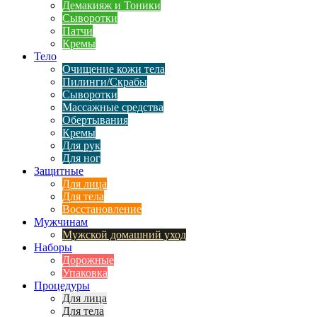
Демакияж и Тоники
Сыворотки
Патчи
Кремы
Тело
Очищение кожи тела
Пилинги/Скрабы
Сыворотки
Массажные средства
Обертывания
Кремы
Для рук
Для ног
Защитные
Для лица
Для тела
Восстановление
Мужчинам
Мужской домашний уход
Наборы
Дорожные
Упаковка
Процедуры
Для лица
Для тела