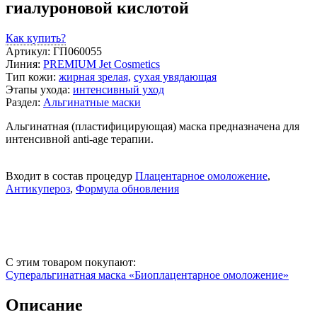
гиалуроновой кислотой
Как купить?
Артикул: ГП060055
Линия:
PREMIUM Jet Cosmetics
Тип кожи:
жирная зрелая,
сухая увядающая
Этапы ухода:
интенсивный уход
Раздел:
Альгинатные маски
Альгинатная (пластифицирующая) маска предназначена для
интенсивной anti-age терапии.
Входит в состав процедур
Плацентарное омоложение
,
Антикупероз
,
Формула обновления
С этим товаром покупают:
Суперальгинатная маска «Биоплацентарное омоложение»
Описание