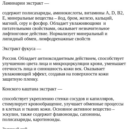
Ламинарии экстракт —
содержит полисахариды, аминокислоты, витамины А, D, B2,
E, минеральные вещества – йод, бром, железо, кальций,
магний, серу и фосфор. Обладает увлажняющими и
питательными свойствами, оказывает незначительное
лифтинговое действие. Нормализует минеральный и
липидный обмен, лимфодренажные свойств
Экстракт фукуса —
Россия. Обладает антиоксидантным действием, способствует
улучшению цвета лица и микроциркуляции крови, уменьшает
отечность лица и синюшность кожи век. Оказывает
увлажняющий эффект, создавая на поверхности кожи
защитную пленку.
Конского каштана экстракт —
способствует укреплению стенки сосудов и капилляров,
стимулирует кровообращение, улучшает обменные процессы
в клетках и тканях кожи. Основное активное вещество –
эскулин, также содержит флавоноиды, сапонины,
полисахариды, каротиноиды.