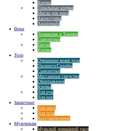
Кремы
Тональные кремы
Масла для лица
Аксессуары
Apasionado
Веки
Демакияж и Тоники
Сыворотки
Патчи
Кремы
Тело
Очищение кожи тела
Пилинги/Скрабы
Сыворотки
Массажные средства
Обертывания
Кремы
Для рук
Для ног
Защитные
Для лица
Для тела
Восстановление
Мужчинам
Мужской домашний уход