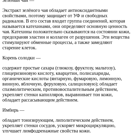
Зеленый чай —
Экстракт зелёного чая обладает антиоксидантными
свойствами, поэтому защищает от УФ и свободных
радикалов. В его состав входит группа соединений, которая
называется катехинами, они определяют основную ценность
чая. Катехины положительно сказываются на состоянии кожи,
предохраняя эластин и коллаген от разрушения. Эти вещества
стимулируют обменные процессы, а также замедляют
старение клеток.
Корень солодки —
содержит простые сахара (глюкозу, фруктозу, мальтозу),
глицеризиновую кислоту, кварцетин, полисахариды,
органические кислоты (янтарную, фумаровую, лимонную,
винную, яблочную, феруловую, салициловую); обладает
спазмолитическим, противовоспалительным действием,
укрепляет стенки капилляров, выравнивает тон кожи,
обладает рассасывающим действием.
Имбирь —
обладает тонизирующим, липолитическим действием,
укрепляет стенки сосудов, ускоряет микроциркуляцию,
улучшает лимфодренажные свойства кожи.