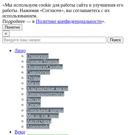
«Мы используем cookie для работы сайта и улучшения его
работы. Нажимая «Согласен», вы соглашаетесь с их
использованием.
Подробнее — в
Политике конфиденциальности
».
Понятно
×
Лицо
Очищение
Тоники/Тонеры
Пилинги/Скрабы
Сыворотки
Пудры
Маски
Альгинатные маски
Криоконцентраты
Чистка
Кремы
Тональные кремы
Масла для лица
Аксессуары
Apasionado
Веки