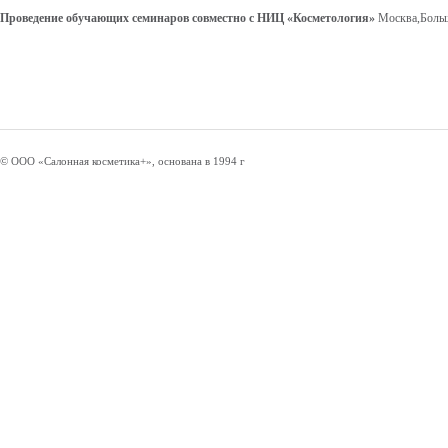
Проведение обучающих семинаров совместно с НИЦ «Косметология»
Москва,Больш
© ООО «Салонная косметика+», основана в 1994 г