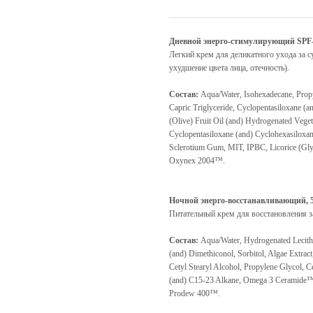
Дневной энерго-стимулирующий SPF-
Легкий крем для деликатного ухода за с
ухудшение цвета лица, отечность).
Состав:
Aqua/Water, Isohexadecane, Propy
Capric Triglyceride, Cyclopentasiloxane (a
(Olive) Fruit Oil (and) Hydrogenated Veget
Cyclopentasiloxane (and) Cyclohexasiloxane,
Sclerotium Gum, MIT, IPBC, Licorice (G
Oxynex 2004™.
Ночной энерго-восстанавливающий, 
Питательный крем для восстановления 
Состав:
Aqua/Water, Hydrogenated Lecithi
(and) Dimethiconol, Sorbitol, Algae Extrac
Cetyl Stearyl Alcohol, Propylene Glycol, 
(and) C15-23 Alkane, Omega 3 Ceramide
Prodew 400™.