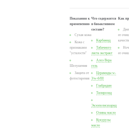
Показания к
Что содержится
Как п
применению
в биоактивном
составе?
Дне
Сухая кожа
ее очи
Карбамид
качест
Кожа с
признаками
Табачного
Ноч
"усталости"
листа экстракт
ее очи
Алоэ Вера
Шелушения
гель
Защита от
Церамиды w-
фотостарения
3/w-6/III
Глабридин
Тилирозид
Экзополисахарид
Оливы масло
Кукурузы
масло