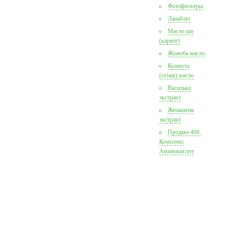
Фотофильтры
Ланаблю
Масло ши
(карите)
Жожоба масло
Кунжута
(сезам) масло
Василька
экстракт
Женьшеня
экстракт
Продью-400.
Комплекс
Аминокислот