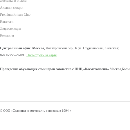
Доставка и оплата
Акции и скидки
Premium Private Club
Каталоги
Энциклопедия
Контакты
Центральный офис. Москва
, Дохтуровский пер, 6 (м. Студенческая, Киевская).
8-800-555-79-09.
Посмотреть на карте
Проведение обучающих семинаров совместно с НИЦ «Косметология»
Москва,Больш
© ООО «Салонная косметика+», основана в 1994 г