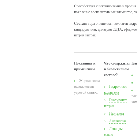
Способствует снижению темпа и уровня с
появление воспалительных элементов, у
Состав:
вода очищенная, коллаген гидро
глицирризинат, динатрия ЭДТА, эфирное 
натрия цитрат.
Показания к
Что содержится
Ка
применению
в биоактивном
составе?
Жирная кожа,
осложненная
Гидролизат
угревой сыпью.
коллагена
пак
Гиалуронат
ком
натрия
Пантенол
Аллантоин
Лаванды
масло