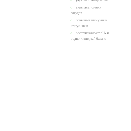
улучшает лимфоотток
укрепляет стенки
сосудов
повышает иммунный
статус кожи
восстанавливает рН- и
водно-липидный баланс