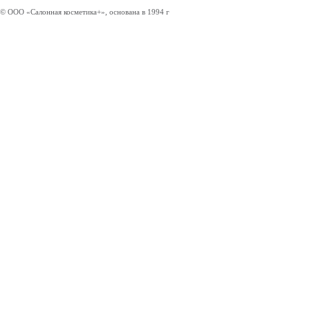
© ООО «Салонная косметика+», основана в 1994 г