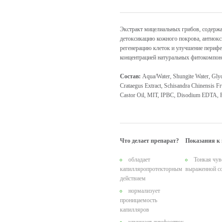
Экстракт мицелиальных грибов, содержа
детоксикацию кожного покрова, антиокс
регенерацию клеток и улучшение перифе
концентрацией натуральных фитокомпон
Состав:
Aqua/Water, Shungite Water, Glyce
Crataegus Extract, Schisandra Chinensis F
Castor Oil, MIT, IPBC, Disodium EDTA, 
Что делает препарат?
Показания к
обладает
Тонкая чув
капилляропротекторным
выраженной со
действием
нормализует
проницаемость
капилляров