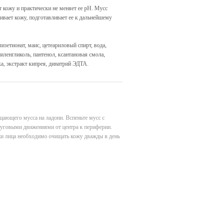
 кожу и практически не меняет ее pН. Мусс
ивает кожу, подготавливает ее к дальнейшему
зетионат, маис, цетеариловый спирт, вода,
пиленгликоль, пантенол, ксантановая смола,
а, экстракт кипрея, динатрий ЭДТА.
щающего мусса на ладони. Вспеньте мусс с
руговыми движениями от центра к периферии.
и лица необходимо очищать кожу дважды в день