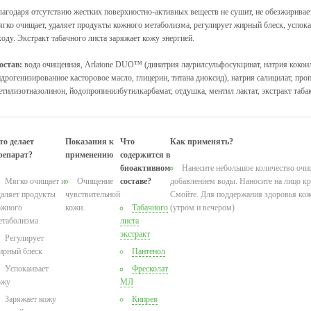
лагодаря отсутствию жестких поверхностно-активных веществ не сушит, не обезжиривает
ягко очищает, удаляет продукты кожного метаболизма, регулирует жирный блеск, успока
ходу. Экстракт табачного листа заряжает кожу энергией.
остав:
вода очищенная, Arlatone DUO™ (динатрия лаурилсульфосукцинат, натрия кокоили
идрогенизированное касторовое масло, глицерин, титана диоксид), натрия салицилат, про
етилизотиазолинон, йодопропинилбутилкарбамат, отдушка, ментил лактат, экстракт табак
то делает
Показания к
Что
Как применять?
репарат?
применению
содержится в
биоактивном
Нанесите небольшое количество очи
Мягко очищает и
Очищение
составе?
добавлением воды. Наносите на лицо к
даляет продукты
чувствительной
Смойте. Для поддержания здоровья кож
ожного
кожи.
Табачного
(утром и вечером)
етаболизма
листа
экстракт
Регулирует
ирный блеск
Пантенол
Успокаивает
Фресколат
ожу
МЛ
Заряжает кожу
Кипрея