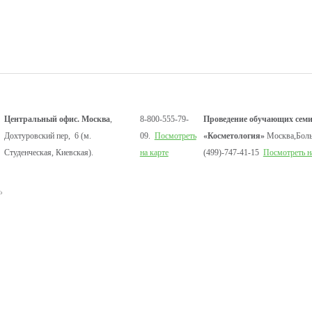
Центральный офис. Москва
,
8-800-555-79-
Проведение обучающих семи
Дохтуровский пер, 6 (м.
09.
Посмотреть
«Косметология»
Москва,Боль
Студенческая, Киевская).
на карте
(499)-747-41-15
Посмотреть н
ь
и
ти