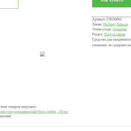
Как купить?
Артикул: ГП030063
Линия:
HisStory Tobacco
Этапы ухода:
очищение
Раздел:
Уход за лицом
Средство для ежедневног
умывание, не содержит м
 этим товаром покупают:
рем-гель успокаивающий Stress fighter, 150 мл
писание