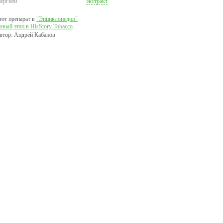
нергией
экстракт
тот препарат в
"Энциклопедии"
овый этап в HisStory Tobacco
втор: Андрей Кабанов