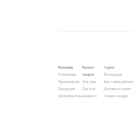
Компания
Каталог
Сервис
О компании
товаров
Регистрация
Производство
Для лица
Как с нами работат
Продукция
Для тела
Доставка и оплата
Дистрибьюторы
Защита от
Акции и скидки
Учебный центр
солнца
PREMIUM
Контакты
Мужская
Professional Club
English
косметика
Каталоги продукци
Подарочные
Политика
наборы
конфиденциальнос