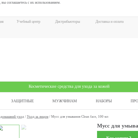
 вы соглашаетесь с их использованием.
ия
Учебный центр
Дистрибьюторы
Доставка и оплата
Косметические средства для ухода за кожей
ЗАЩИТНЫЕ
МУЖЧИНАМ
НАБОРЫ
ПР
 домашний уход
/
Уход за лицом
/
Мусс для умывания Clean face, 100 мл
Мусс для умыван