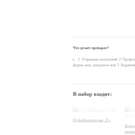
Что делает препарат?
1. Устранение шелушений. 2. Профил
формы акне, рецедивов акне 3. Выравнив
В набор входит:
Пудра Комплексная, 25 г
Крем-м
ретино