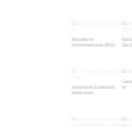
Фитотоник для
Крем 
чувствительной кожи, 400 мл
Skin 
Сыворо
Термобальзам «Гольфстрим»
мл
зимняя защита