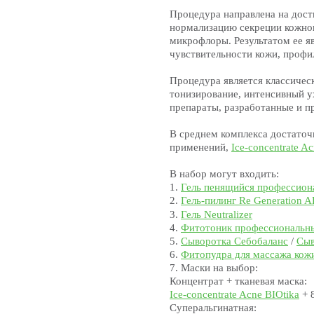
Процедура направлена на дос
нормализацию секреции кожно
микрофлоры. Результатом ее я
чувствительности кожи, профи
Процедура является классическ
тонизирование, интенсивный у
препараты, разработанные и п
В среднем комплекса достаточ
применений,
Ice-concentrate A
В набор могут входить:
1.
Гель пенящийся профессион
2.
Гель-пилинг Re Generation 
3.
Гель Neutralizer
4.
Фитотоник профессиональн
5.
Сыворотка Себобаланс
/
Сы
6.
Фитопудра для массажа кожи
7. Маски на выбор:
Концентрат + тканевая маска:
Ice-concentrate Acne BIOtika
+ 
Суперальгинатная: