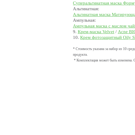
Суперальгинатная маска Форм
Альгинатная:
Альгинатная маска Матирующ
Ампульная:
Ампульная маска с маслом чай
9.
Крем-маска Velvet
/
Acne BI
10.
Крем фотозащитный Оily S
* Стоимость указана за набор из 10 сре
продукта.
* Комплектация может быть изменена. 