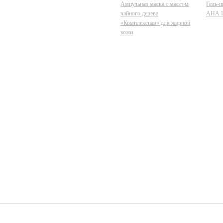
Ампульная маска с маслом
Гель-п
чайного дерева
AHA 1
«Комплексная» для жирной
кожи