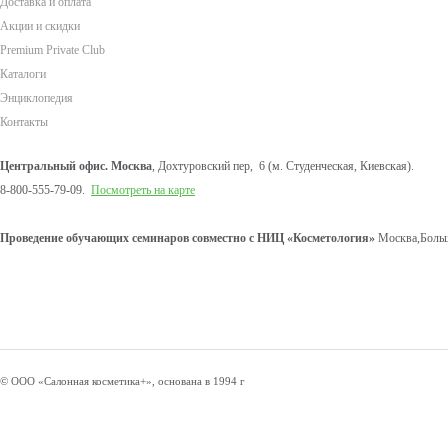
Доставка и оплата
Акции и скидки
Premium Private Club
Каталоги
Энциклопедия
Контакты
Центральный офис. Москва
, Дохтуровский пер, 6 (м. Студенческая, Киевская).
8-800-555-79-09.
Посмотреть на карте
Проведение обучающих семинаров совместно с НИЦ «Косметология»
Москва,Больш
© ООО «Салонная косметика+», основана в 1994 г