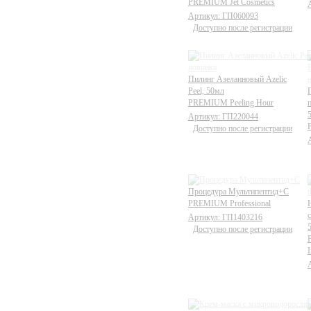
PREMIUM Jet Cosmetics
Артикул: ГП060093
Доступно после регистрации
новинка
Пилинг Азелаиновый Azelic
Peel, 50мл
PREMIUM Peeling Hour
Артикул: ГП220044
Доступно после регистрации
Процедура Мультипептид+С
PREMIUM Professional
c
Артикул: ГП1403216
Доступно после регистрации
I