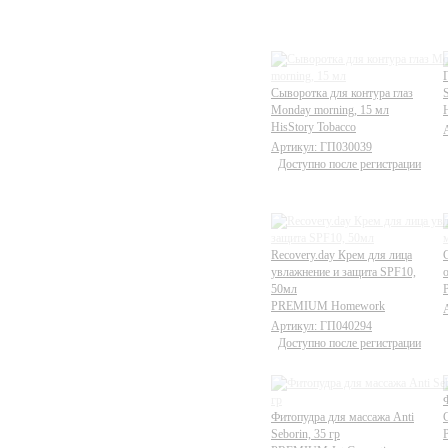
Сыворотка для контура глаз
Monday morning, 15 мл
HisStory Tobacco
Артикул: ГП030039
Доступно после регистрации
Recovery.day Крем для лица
увлажнение и защита SPF10,
o
50мл
PREMIUM Homework
Артикул: ГП040294
Доступно после регистрации
Фитопудра для массажа Anti
G
Seborin, 35 гр