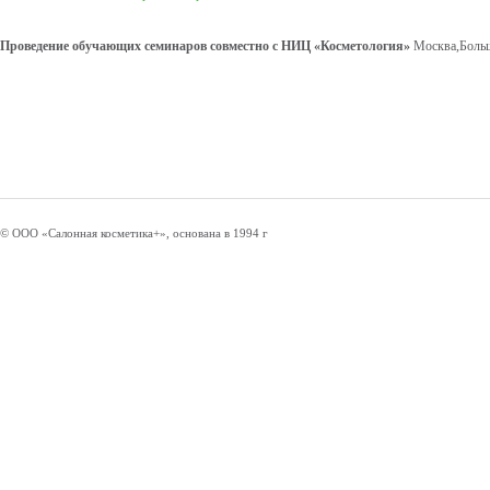
Проведение обучающих семинаров совместно с НИЦ «Косметология»
Москва,Больш
© ООО «Салонная косметика+», основана в 1994 г