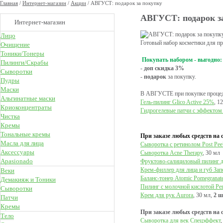
Главная
/
Интернет-магазин
/
Акции
/
АВГУСТ: подарок за покупку
АВГУСТ: подарок з
Интернет-магазин
Лицо
Готовый набор косметики для пр
Очищение
Тоники/Тонеры
Покупать набором - выгодно:
Пилинги/Скрабы
-
доп скидка
3%
Сыворотки
-
подарок
за покупку.
Пудры
Маски
В АВГУСТЕ при покупке проце
Альгинатные маски
Гель-пилинг Glico Active 25%
, 1
Криоконцентраты
Гидрогелевые патчи с эффектом
Чистка
Кремы
Тональные кремы
При заказе любых средств на 
Масла для лица
Сыворотка с ретинолом Post Pee
Аксессуары
Сыворотка Acne Therapy
, 30 мл
Apasionado
Фруктово-салициловый пилинг дл
Крем-филлер для лица и губ За
Веки
Баланс-тонер Atomic Pomegranat
Демакияж и Тоники
Пилинг с молочной кислотой Perf
Сыворотки
Крем для рук Aurora
, 30 мл,
2 ш
Патчи
Кремы
При заказе любых средств на 
Тело
Сыворотка для век Спецэффект
,