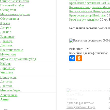
Очищение кожи тела
Крем-маска с ретинолом Post Pee
Пилинги/Скрабы
Крем-маска гиалуроновая Morn
Сыворотки
Recovery.edelweiss Пенка для ли
Массажные средства
Крем-реставратор Elastic skin
, 2
Обертывания
Крем для рук Afterglow
, 30 мл,
Кремы
Для рук
Бесплатная доставка
заказов 
Для ног
Защитные
Для лица
Для тела
Ваш PREMIUM
Восстановление
Косметика для профессионалов
Мужчинам
Мужской домашний уход
Наборы
Дорожные
Упаковка
Процедуры
Для лица
Для тела
Мини-наборы
Аппаратные
новинка
R
Акции
Крем для рук и тела с
НОВОЕ
пептидами Sweet Grape,