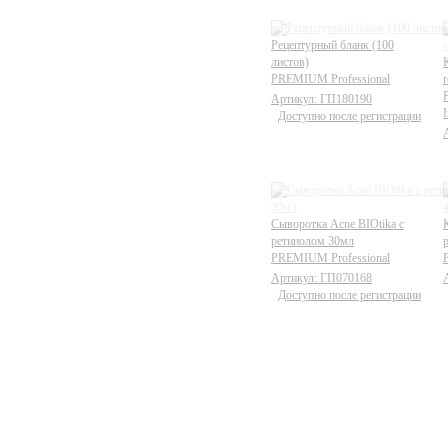
Рецептурный бланк (100
листов)
PREMIUM Professional
r
Артикул: ГП180190
I
Доступно после регистрации
Сыворотка Acne BIOtika с
ретинолом 30мл
PREMIUM Professional
Артикул: ГП070168
Доступно после регистрации