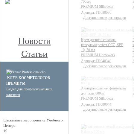
700мл
КЛУБ ПРЕМИУМ
PREMIUM Silhouette
КОСМЕТОЛОГОВ
Артикул: ГП080070
Доступно после регистрации
Получите скидку до 15%
и бесплатную доставку!
Новости
Крем дневной со smart-
капсулами perfect CCC, SPF
10, 50 мл
Статьи
PREMIUM Homework
Артикул: ГП040340
Доступно после регистрации
КЛУБ КОСМЕТОЛОГОВ
ПРЕМИУМ
Антицеллюлитная фитомаска
Раздел для профессиональных
для тела, 800гр
клиентов
PREMIUM Silhouette
Артикул: ГП080044
Доступно после регистрации
Ближайшее мероприятие Учебного
Центра
19