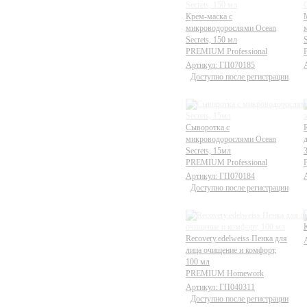
Крем-маска с
микроводорослями Ocean
Secrets, 150 мл
S
PREMIUM Professional
Артикул: ГП070185
Доступно после регистрации
Сыворотка с
микроводорослями Ocean
Secrets, 15мл
PREMIUM Professional
Артикул: ГП070184
Доступно после регистрации
Recovery.edelweiss Пенка для
лица очищение и комфорт,
100 мл
PREMIUM Homework
Артикул: ГП040311
Доступно после регистрации