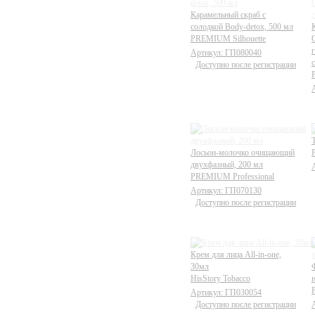
Карамельный скраб с
солодкой Body-detox, 500 мл
PREMIUM Silhouette
Артикул: ГП080040
Доступно после регистрации
Лосьон-молочко очищающий
двухфазный, 200 мл
PREMIUM Professional
Артикул: ГП070130
Доступно после регистрации
Крем для лица All-in-one,
30мл
HisStory Tobacco
Артикул: ГП030054
Доступно после регистрации