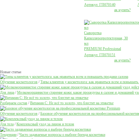
Артикул: ГП070140
ак купить?
Сыворотка
Капилляропротекторная, 30
мл
PREMIUM Professional
Артикул: ГП070151
ак купить?
Новые статьи
Обучение косметологов
/
Типы клиентов у косметолога: как нравиться всем и повышать
Для лица
/
Мелкоморщинистое старение кожи: какие процедуры в салоне и домашний ух
Разбираем состав
/
Витамин С: Не всё то золото, что блестит на этикетке
Обучение косметологов
/
Базовое обучение косметологов на профессиональной космети
Для тела
/
Комплексный уход за лицом и телом
Тенденции
/
Часто задаваемые вопросы о выборе бренда косметики