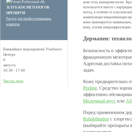
коже тела, выпадение волос. Кр
используется вместе с картридж
КЛУБ КОСМЕТОЛОГОВ
метод, в отличие от классическо
ПРЕМИУМ
манипуляции микроинъекции про
Раздел для профессиональных
кожи травмируется минимально,
клиентов
кожу, усилив микроциркуляцию и
Дермапен: техноло
Ближайшее мероприятие Учебного
Безопасность и эффект
Центра
фракционную мезотерап
6
Адресная доставка пит
августа
задач.
10:30 - 17:00
Чистка лица
Кожу предварительно о
Peeling
. Средство хоро
эффективно обезжирива
Молочный мусс
или
AH
Перед применением дер
Rehabilitation
с хлоргек
(выбирайте препараты 
распределяют.