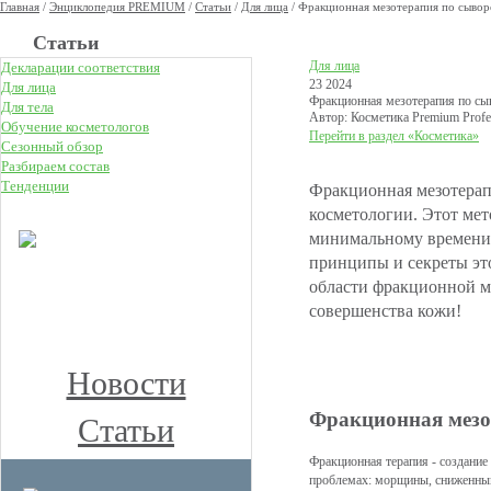
Главная
/
Энциклопедия PREMIUM
/
Статьи
/
Для лица
/
Фракционная мезотерапия по сывор
Статьи
Для лица
Декларации соответствия
23 2024
Для лица
Фракционная мезотерапия по сы
Для тела
Автор: Косметика Premium Profe
Обучение косметологов
Перейти в раздел «Косметика»
Сезонный обзор
Разбираем состав
Тенденции
Фракционная мезотерапи
НОВОЕ
косметологии. Этот мет
минимальному времени 
КЛУБ ПРЕМИУМ
принципы и секреты эт
КОСМЕТОЛОГОВ
области фракционной м
Получите скидку до 15%
совершенства кожи!
и бесплатную доставку!
Новости
Фракционная мезот
Статьи
Фракционная терапия - создани
проблемах: морщины, сниженный 