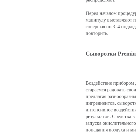
Перед началом процедур
манипулу выставляют п
совершая по 3–4 подхо
повторить.
Сыворотки Premi
Воздействие прибором 
стараемся радовать св
предлагая разнообразны
ингредиентов, сыворот
интенсивное воздействи
результатов.
Средства в
запуска окислительного
попадания воздуха и м