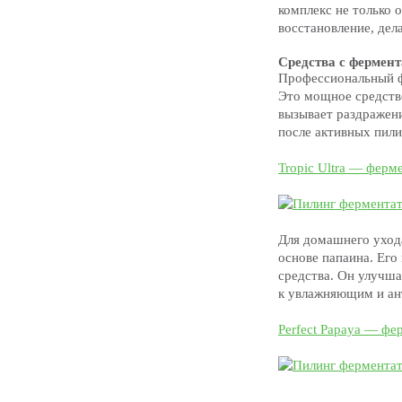
комплекс не только 
восстановление, дел
Средства с фермен
Профессиональный ф
Это мощное средство
вызывает раздражени
после активных пили
Tropic Ultra — ферм
Для домашнего ухода
основе папаина. Его
средства. Он улучша
к увлажняющим и ан
Perfect Papaya — ф