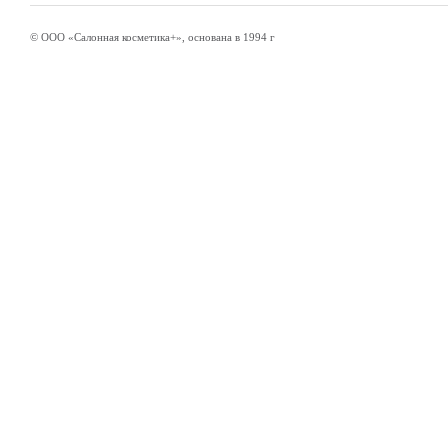
© ООО «Салонная косметика+», основана в 1994 г