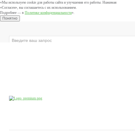
«Мы используем cookie для работы сайта и улучшения его работы. Нажимая
«Согласен», вы соглашаетесь с их использованием.
Подробнее — в
Политике конфиденциальности
».
Понятно
×
ЛИЦО
ВЕКИ
ТЕЛО
ЗАЩИТНЫЕ
Компания
Производство
Продукция
Учебный центр
доб.4
8 (800) 555-79-09
8 (495) 747-41-13
Коснультации специалистов:
по будням с 10:00 до 20:00