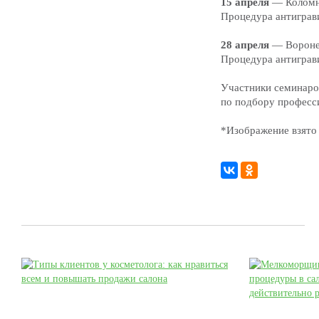
15 апреля
— Коломна
Процедура антиграв
28 апреля
— Вороне
Процедура антиграв
Участники семинаро
по подбору професси
*Изображение взято