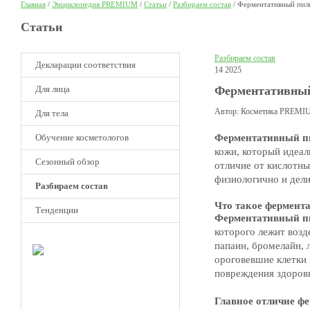
Главная
/
Энциклопедия PREMIUM
/
Статьи
/
Разбираем состав
/
Ферментативный пили
Статьи
Разбираем состав
Декларации соответствия
14 2025
Для лица
Ферментативный 
Автор: Косметика PREM
Для тела
Обучение косметологов
Ферментативный п
кожи, который идеал
Сезонный обзор
отличие от кислотны
физиологично и дели
Разбираем состав
Что такое фермент
Тенденции
Ферментативный пи
которого лежит возд
НОВОЕ
папаин, бромелайн, 
Клуб
ороговевшие клетки
Премиум
повреждения здоров
косметологов
Получите скидку до 15%
Главное отличие ф
и бесплатную доставку!