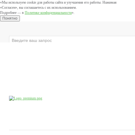
«Мы используем cookie для работы сайта и улучшения его работы. Нажимая
«Согласен», вы соглашаетесь с их использованием.
Подробнее — в
Политике конфиденциальности
».
Понятно
×
ЛИЦО
ВЕКИ
ТЕЛО
ЗАЩИТНЫЕ
Компания
Производство
Продукция
Учебный центр
доб.4
8 (800) 555-79-09
8 (495) 747-41-13
Коснультации специалистов:
по будням с 10:00 до 20:00