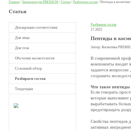
Главная
/
Энциклопедия PREMIUM
/
Статьи
/
Разбираем состав
/
Пептиды в косметике:
Статьи
Разбираем состав
Декларации соответствия
17 2025
Для лица
Пептиды в косме
Автор: Косметика PREM
Для тела
Обучение косметологов
В современной проф
компоненты входят в
Сезонный обзор
задаются вопросом: 
сохранить молодост
Разбираем состав
Что такое пептиды
Тенденции
Если говорить прост
которые выполняют р
НОВОЕ
вырабатывать больше
Клуб
предотвращать разр
Премиум
косметологов
Свойства пептидов д
Получите скидку до 15%
активных ингредиент
и бесплатную доставку!