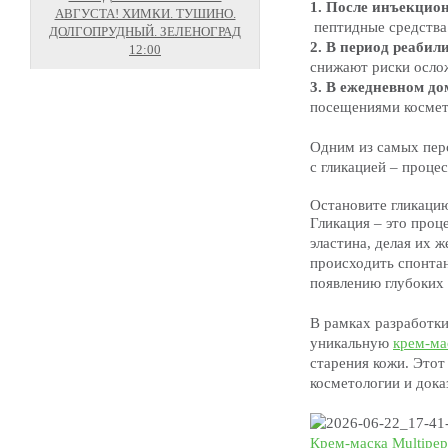
1. После инъекцио
АВГУСТА! ХИМКИ. ТУШИНО.
пептидные средства
ДОЛГОПРУДНЫЙ. ЗЕЛЕНОГРАД
2.
В период реабили
12:00
снижают риски осло
3.
В ежедневном д
посещениями космет
Одним из самых пер
с гликацией – проце
Остановите гликацию
Гликация – это проц
эластина, делая их 
происходить спонтан
появлению глубоких
В рамках разработки
уникальную
крем-мас
старения кожи. Этот
косметологии и док
Крем-маска Multipept