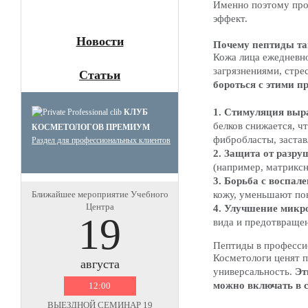
Именно поэтому про
эффект.
Новости
Почему пептиды та
Кожа лица ежедневн
загрязнениями, стр
Статьи
бороться с этими п
1. Стимуляция выр
КЛУБ
белков снижается, ч
КОСМЕТОЛОГОВ ПРЕМИУМ
фибробласты, застав
Раздел для профессиональных клиентов
2. Защита от разр
(например, матриксн
3. Борьба с воспа
Ближайшее мероприятие Учебного
кожу, уменьшают по
Центра
4. Улучшение мик
19
вида и предотвращен
Пептиды в професси
Косметологи ценят п
августа
универсальность.
Эт
можно включать в 
12:00
ВЫЕЗДНОЙ СЕМИНАР 19