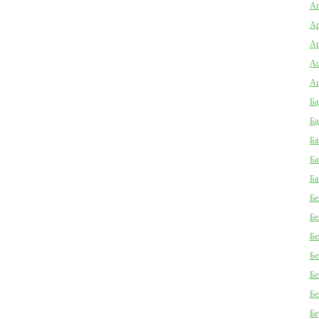
Ап
Ар
Ар
Ас
Ац
Ба
Ба
Ба
Ба
Ба
Бе
Бе
Бе
Бе
Бе
Бе
Бе