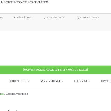
 вы соглашаетесь с их использованием.
ция
Учебный центр
Дистрибьюторы
Доставка и оплата
Косметические средства для ухода за кожей
ЗАЩИТНЫЕ
МУЖЧИНАМ
НАБОРЫ
ПРОЦ
нов
/
Словарь терминов