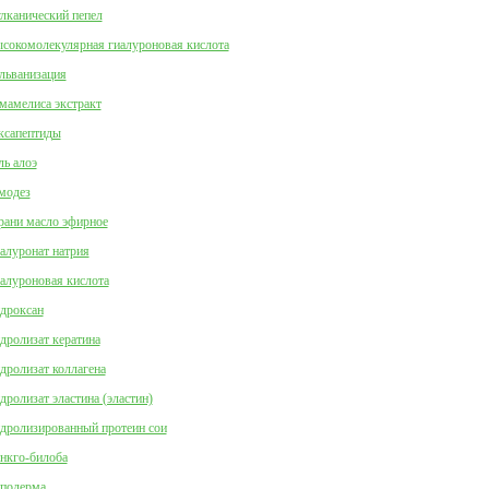
лканический пепел
сокомолекулярная гиалуроновая кислота
льванизация
мамелиса экстракт
ксапептиды
ль алоэ
модез
рани масло эфирное
алуронат натрия
алуроновая кислота
дроксан
дролизат кератина
дролизат коллагена
дролизат эластина (эластин)
дролизированный протеин сои
нкго-билоба
подерма