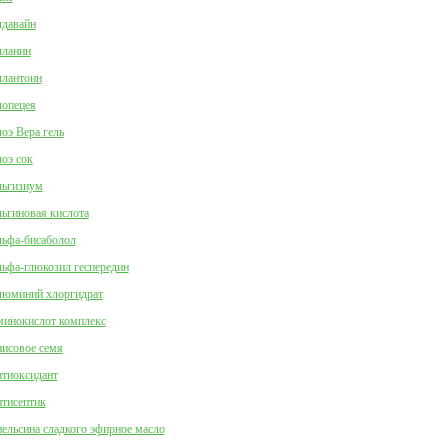
давайн
ланин
лантоин
опецея
оэ Вера гель
оэ сок
ьгизиум
ьгиновая кислота
ьфа-бисаболол
ьфа-глюкозил геспередин
юминий хлоргидрат
инокислот комплекс
исовое семя
тиоксидант
тисептик
ельсина сладкого эфирное масло