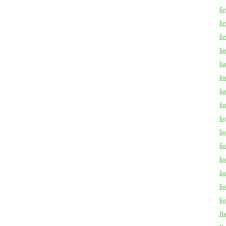
Бе
Бе
Бе
Би
Би
Би
Би
Би
Бо
Бо
Бо
Бо
Бо
Бр
Бр
Ва