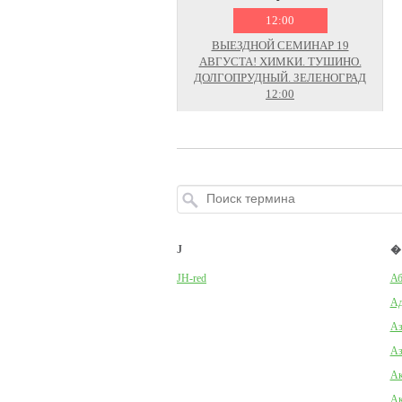
12:00
ВЫЕЗДНОЙ СЕМИНАР 19
АВГУСТА! ХИМКИ. ТУШИНО.
ДОЛГОПРУДНЫЙ. ЗЕЛЕНОГРАД
12:00
J
�
JH-red
Аб
Ад
Аз
Аз
Ак
Ак