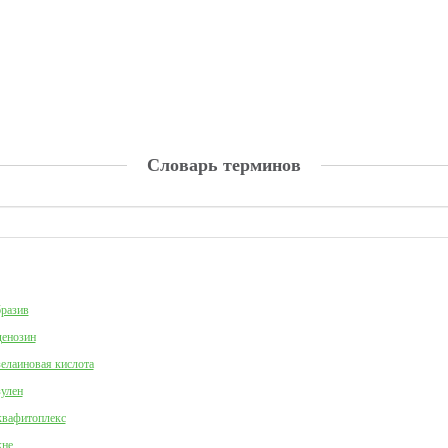
Словарь терминов
разив
енозин
елаиновая кислота
улен
вафитоплекс
не