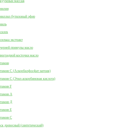
куумный массаж
нилин
ниллил бутиловый эфир
ниль
силек
силька экстракт
черней примулы масло
ноградной косточки масло
тамин
тамин C (Аскорбилфосфат натрия)
тамин C (Этил-аскорбиновая кислота)
тамин F
тамин А
тамин Д
тамин Е
тамин С
ск древесный (синтетический)