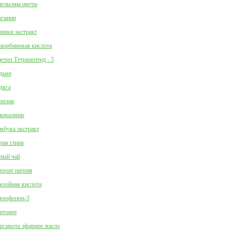
ельсина цветы
гинин
ники экстракт
корбиновая кислота
етил Тетрапептид - 5
дьян
дяга
зилик
кокалмин
мбука экстракт
лая глина
лый чай
нзоат натрия
нзойная кислота
нзофенон-3
нтонит
ргамота эфирное масло