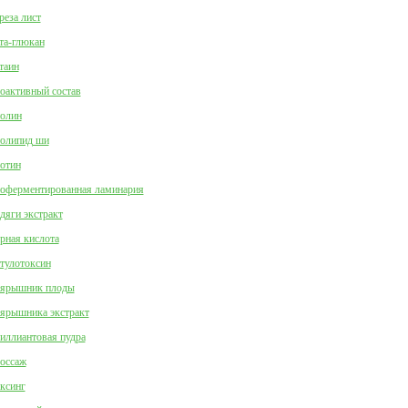
реза лист
та-глюкан
таин
оактивный состав
олин
олипид ши
отин
оферментированная ламинария
дяги экстракт
рная кислота
тулотоксин
ярышник плоды
ярышника экстракт
иллиантовая пудра
оссаж
ксинг