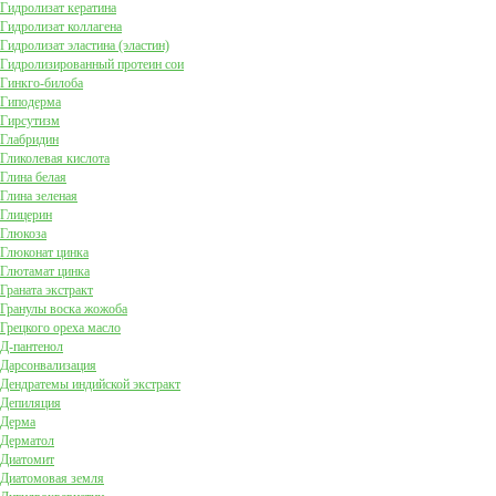
Гидролизат кератина
Гидролизат коллагена
Гидролизат эластина (эластин)
Гидролизированный протеин сои
Гинкго-билоба
Гиподерма
Гирсутизм
Глабридин
Гликолевая кислота
Глина белая
Глина зеленая
Глицерин
Глюкоза
Глюконат цинка
Глютамат цинка
Граната экстракт
Гранулы воска жожоба
Грецкого ореха масло
Д-пантенол
Дарсонвализация
Дендратемы индийской экстракт
Депиляция
Дерма
Дерматол
Диатомит
Диатомовая земля