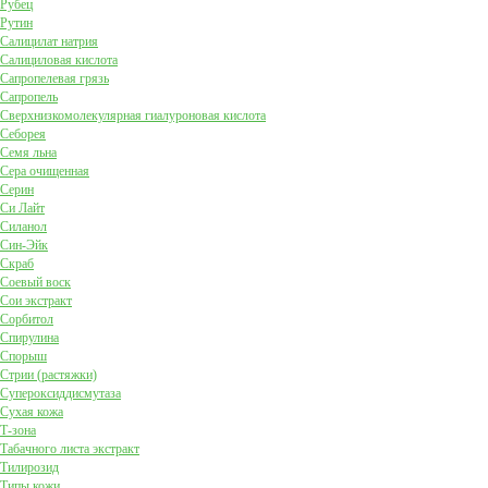
Рубец
Рутин
Салицилат натрия
Салициловая кислота
Сапропелевая грязь
Сапропель
Сверхнизкомолекулярная гиалуроновая кислота
Себорея
Семя льна
Сера очищенная
Серин
Си Лайт
Силанол
Син-Эйк
Скраб
Соевый воск
Сои экстракт
Сорбитол
Спирулина
Спорыш
Стрии (растяжки)
Супероксиддисмутаза
Сухая кожа
Т-зона
Табачного листа экстракт
Тилирозид
Типы кожи