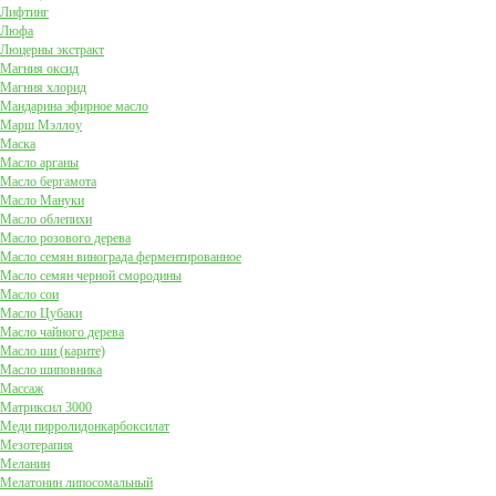
Лифтинг
Люфа
Люцерны экстракт
Магния оксид
Магния хлорид
Мандарина эфирное масло
Марш Мэллоу
Маска
Масло арганы
Масло бергамота
Масло Мануки
Масло облепихи
Масло розового дерева
Масло семян винограда ферментированное
Масло семян черной смородины
Масло сои
Масло Цубаки
Масло чайного дерева
Масло ши (карите)
Масло шиповника
Массаж
Матриксил 3000
Меди пирролидонкарбоксилат
Мезотерапия
Меланин
Мелатонин липосомальный