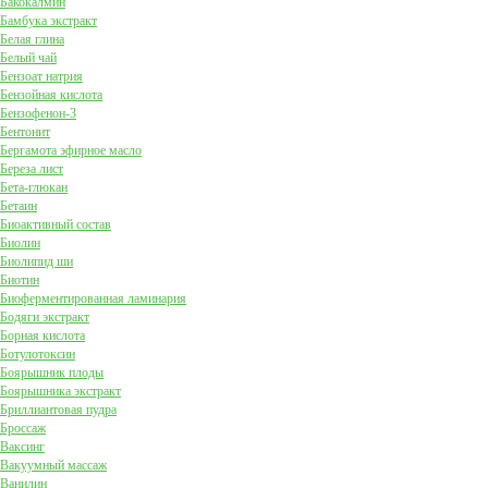
Бакокалмин
Бамбука экстракт
Белая глина
Белый чай
Бензоат натрия
Бензойная кислота
Бензофенон-3
Бентонит
Бергамота эфирное масло
Береза лист
Бета-глюкан
Бетаин
Биоактивный состав
Биолин
Биолипид ши
Биотин
Биоферментированная ламинария
Бодяги экстракт
Борная кислота
Ботулотоксин
Боярышник плоды
Боярышника экстракт
Бриллиантовая пудра
Броссаж
Ваксинг
Вакуумный массаж
Ванилин