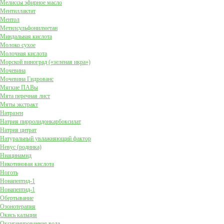
Мелиссы эфирное масло
Ментиллактат
Ментол
Метилсульфонилметан
Миндальная кислота
Молоко сухое
Молочная кислота
Морской виноград («зеленая икра»)
Мочевина
Мочевина Гидрованс
Мягкие ПАВы
Мята перечная лист
Мяты экстракт
Натразен
Натрия пирролидонкарбоксилат
Натрия цитрат
Натуральный увлажняющий фактор
Невус (родинка)
Ниацинамид
Никотиновая кислота
Ноготь
Нонапептид-1
Нонапептид-1
Обертывание
Озонотерапия
Окись кальция
Оксигенированная вода