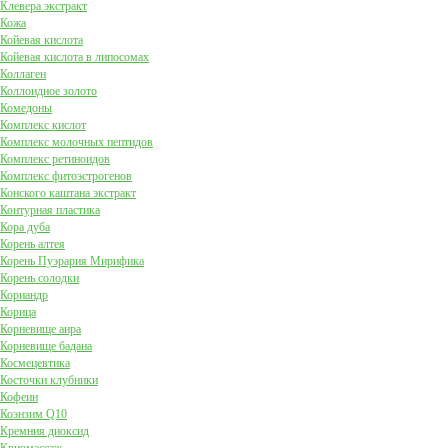
Клевера экстракт
Кожа
Койевая кислота
Койевая кислота в липосомах
Коллаген
Коллоидное золото
Комедоны
Комплекс кислот
Комплекс молочных пептидов
Комплекс ретиноидов
Комплекс фитоэстрогенов
Конского каштана экстракт
Контурная пластика
Кора дуба
Корень алтея
Корень Пуэрария Мирифика
Корень солодки
Кориандр
Корица
Корневище аира
Корневище бадана
Космецевтика
Косточки клубники
Кофеин
Коэнзим Q10
Кремния диоксид