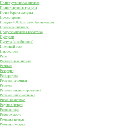
Полиглутаминовая кислота
Полиэтиленовые гранулы
Почек березы экстракт
Прессотерапия
Продью-400. Комплекс Аминокислот
Протеины пшеницы
Профессиональная косметика
Пуллулан
Пустула («гнойничок»)
Пчелиный воск
Пьюрестрол
Рапа
Растительные липиды
Ревитол
Резорцин
Ресвератрол
Ретинил пальмитат
Ретинол
Ретинол инкапсулированный
Ретинол липосомальный
Рисовый крахмал
Родинка (невус)
Розовая вода
Розовое масло
Ромашка цветки
Ромашки экстракт