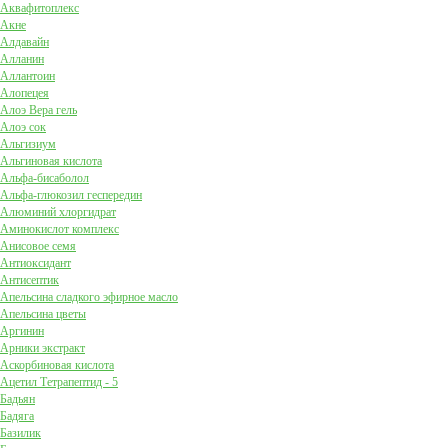
Аквафитоплекс
Акне
Алдавайн
Алланин
Аллантоин
Алопецея
Алоэ Вера гель
Алоэ сок
Альгизиум
Альгиновая кислота
Альфа-бисаболол
Альфа-глюкозил геспередин
Алюминий хлоргидрат
Аминокислот комплекс
Анисовое семя
Антиоксидант
Антисептик
Апельсина сладкого эфирное масло
Апельсина цветы
Аргинин
Арники экстракт
Аскорбиновая кислота
Ацетил Тетрапептид - 5
Бадьян
Бадяга
Базилик