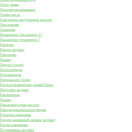
Оксид цинка
Октилметоксициннамат
Оливы масло
Олигомеры гиалуроновой кислоты
Омоложение
Очищение
Пальмитоил Гексапептид-12
Пальмитоил тетрапептид-7
Пантенол
Пантов экстракт
Пантокрин
Папаин
Папула (узелок)
Пента-пептиды
Пентапептиды
Перидоксаль хлорид
Песок вулканических пляжей Таити
Петрушки экстракт
Пигментация
Пилинг
Пировиноградная кислота
Пиролидонкарбоксилат натрия
Плацента очищенная
Плодов карликовой пальмы экстракт
Плоды шиповника
Подорожника экстракт