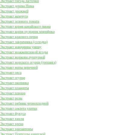
Экстракт гнезда ласточки
Экстракт дерева Нима
Экстракт дрожжей
Экстракт жемчуга
Экстракт зеленого томата
Экстракт корня китайского пиона
Экстракт корня пуэрария мирифика
Экстракт красного перца
Экстракт лакричника (солодка)
Экстракт мандарина уншиу
Экстракт можжевеловой ягоды
Экстракт моркови пурпурной
Экстракт морского огурца (трепанга)
Экстракт мяты перечной
Экстракт овса
Экстракт огурца
Экстракт окопника
Экстракт плаценты
Экстракт плюща
Экстракт розы
Экстракт рябины черноплодной
Экстракт секрета улитки
Экстракт фукуса
Экстракт хмеля
Экстракт хрена
Экстракт хризантемы
Экстракт Центеллы азиатской