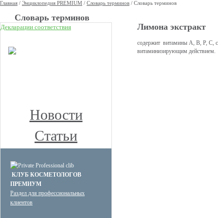
Главная
/
Энциклопедия PREMIUM
/
Словарь терминов
/
Словарь терминов
Cловарь терминов
Лимона экстракт
Декларации соответствия
НОВОЕ
содержит витамины А, В, Р, С, 
витаминизирующим действием.
КЛУБ ПРЕМИУМ
КОСМЕТОЛОГОВ
Получите скидку до 15%
и бесплатную доставку!
Новости
Статьи
КЛУБ КОСМЕТОЛОГОВ
ПРЕМИУМ
Раздел для профессиональных
клиентов