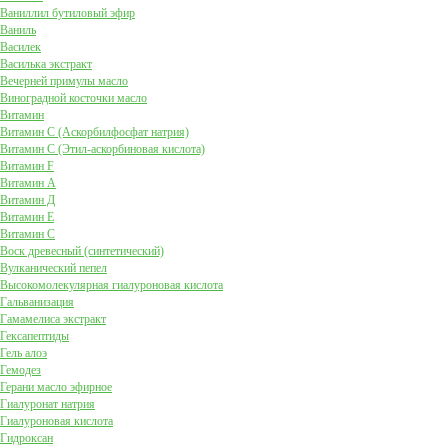
Ваниллил бутиловый эфир
Ваниль
Василек
Василька экстракт
Вечерней примулы масло
Виноградной косточки масло
Витамин
Витамин C (Аскорбилфосфат натрия)
Витамин C (Этил-аскорбиновая кислота)
Витамин F
Витамин А
Витамин Д
Витамин Е
Витамин С
Воск древесный (синтетический)
Вулканический пепел
Высокомолекулярная гиалуроновая кислота
Гальванизация
Гамамелиса экстракт
Гексапептиды
Гель алоэ
Гемодез
Герани масло эфирное
Гиалуронат натрия
Гиалуроновая кислота
Гидроксан