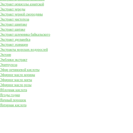
Экстракт ценцеллы азиатской
Экстракт череды
Экстракт черной смородины
Экстракт чистотела
Экстракт шиитаке
Экстракт шитаке
Экстракт шлемника байкальского
Экстракт эдельвейса
Экстракт эхинацеи
Экстракты морских водорослей
Эктоин
Эмблики экстракт
Эритрулоза
Эфир ретиноевой кислоты
Эфирное масло корицы
Эфирное масло мяты
Эфирное масло розы
Яблочная кислота
Ягоды годжи
Яичный порошок
Янтарная кислота