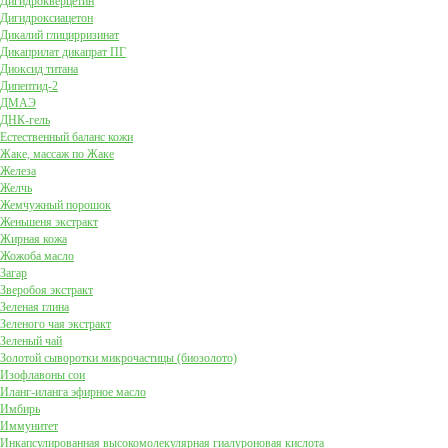
Дигидрокверцетин
Дигидроксиацетон
Дикалий глицирризинат
Дикаприлат дикапрат ПГ
Диоксид титана
Дипептид-2
ДМАЭ
ДНК-гель
Естественный баланс кожи
Жаке, массаж по Жаке
Железа
Желчь
Жемчужный порошок
Женьшеня экстракт
Жирная кожа
Жожоба масло
Загар
Зверобоя экстракт
Зеленая глина
Зеленого чая экстракт
Зеленый чай
Золотой сыворотки микрочастицы (биозолото)
Изофлавоны сои
Иланг-иланга эфирное масло
Имбирь
Иммунитет
Инкапсулированная высокомолекулярная гиалуроновая кислота