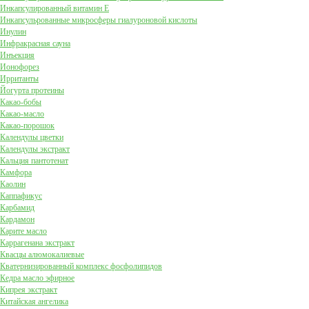
Инкапсулированный витамин Е
Инкапсульрованные микросферы гиалуроновой кислоты
Инулин
Инфракрасная сауна
Инъекция
Ионофорез
Ирританты
Йогурта протеины
Какао-бобы
Какао-масло
Какао-порошок
Календулы цветки
Календулы экстракт
Кальция пантотенат
Камфора
Каолин
Каппафикус
Карбамид
Кардамон
Карите масло
Каррагенана экстракт
Квасцы алюмокалиевые
Кватернизированный комплекс фосфолипидов
Кедра масло эфирное
Кипрея экстракт
Китайская ангелика