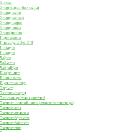
Хитозан
Хлоргексидин биглюконат
Хлорид калия
Хлорид кальция
Хлорид натрия
Хлорид цинка
Хлорофиллипт
Цедра лимона
Церамиды w-3/w-6/III
Цинкидон
Цинкидон
Чабрец
Чай матча
Чай ройбуш
Шалфей лист
Шишки хмеля
Шунгитовая вода
Эвермат
Экзополисахарид
Экзосомы центеллы азиатской
Экстракт «зеленой икры» («морского винограда»)
Экстракт алоэ
Экстракт апельсина
Экстракт бергамота
Экстракт бобов сои
Экстракт вина