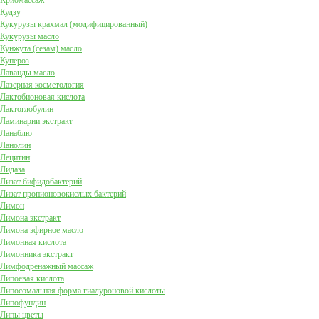
Криомассаж
Кудзу
Кукурузы крахмал (модифицированный)
Кукурузы масло
Кунжута (сезам) масло
Купероз
Лаванды масло
Лазерная косметология
Лактобионовая кислота
Лактоглобулин
Ламинарии экстракт
Ланаблю
Ланолин
Лецитин
Лидаза
Лизат бифидобактерий
Лизат пропионовокислых бактерий
Лимон
Лимона экстракт
Лимона эфирное масло
Лимонная кислота
Лимонника экстракт
Лимфодренажный массаж
Липоевая кислота
Липосомальная форма гиалуроновой кислоты
Липофундин
Липы цветы