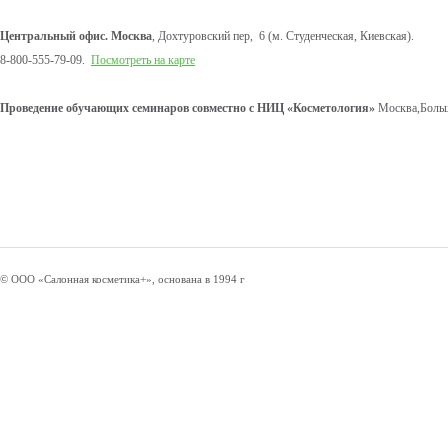
Центральный офис. Москва
, Дохтуровский пер, 6 (м. Студенческая, Киевская).
8-800-555-79-09.
Посмотреть на карте
Проведение обучающих семинаров совместно с НИЦ «Косметология»
Москва,Больш
© ООО «Салонная косметика+», основана в 1994 г