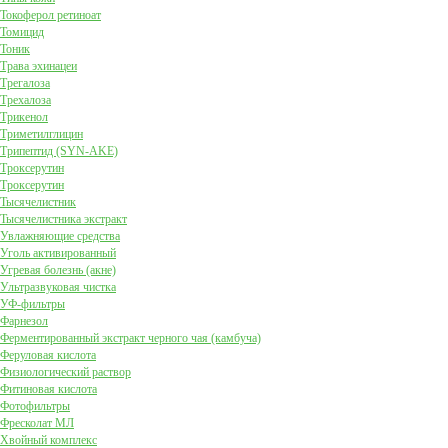
Токоферол ретиноат
Томицид
Тоник
Трава эхинацеи
Трегалоза
Трехалоза
Трикенол
Триметилглицин
Трипептид (SYN-AKE)
Троксерутин
Троксерутин
Тысячелистник
Тысячелистника экстракт
Увлажняющие средства
Уголь активированный
Угревая болезнь (акне)
Ультразвуковая чистка
УФ-фильтры
Фарнезол
Ферментированный экстракт черного чая (камбуча)
Феруловая кислота
Физиологический раствор
Фитиновая кислота
Фотофильтры
Фресколат МЛ
Хвойный комплекс