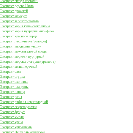
Экстракт гнезда ласточки
Экстракт дерева Нима
Экстракт дрожжей
Экстракт жемчуга
Экстракт зеленого томата
Экстракт корня китайского пиона
Экстракт корня пуэрария мирифика
Экстракт красного перца
Экстракт лакричника (солодка)
Экстракт мандарина уншиу
Экстракт можжевеловой ягоды
Экстракт моркови пурпурной
Экстракт морского огурца (трепанга)
Экстракт мяты перечной
Экстракт овса
Экстракт огурца
Экстракт окопника
Экстракт плаценты
Экстракт плюща
Экстракт розы
Экстракт рябины черноплодной
Экстракт секрета улитки
Экстракт фукуса
Экстракт хмеля
Экстракт хрена
Экстракт хризантемы
Экстракт Центеллы азиатской