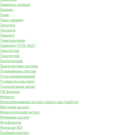
Токоферол ретиноат
Томицид
Тоник
Трава эхинацеи
Трегалоза
Трехалоза
Трикенол
Триметилглицин
Трипептид (SYN-AKE)
Троксерутин
Троксерутин
Тысячелистник
Тысячелистника экстракт
Увлажняющие средства
Уголь активированный
Угревая болезнь (акне)
Ультразвуковая чистка
УФ-фильтры
Фарнезол
Ферментированный экстракт черного чая (камбуча)
Феруловая кислота
Физиологический раствор
Фитиновая кислота
Фотофильтры
Фресколат МЛ
Хвойный комплекс