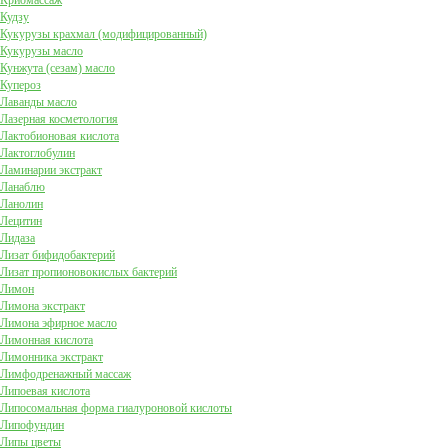
Криомассаж
Кудзу
Кукурузы крахмал (модифицированный)
Кукурузы масло
Кунжута (сезам) масло
Купероз
Лаванды масло
Лазерная косметология
Лактобионовая кислота
Лактоглобулин
Ламинарии экстракт
Ланаблю
Ланолин
Лецитин
Лидаза
Лизат бифидобактерий
Лизат пропионовокислых бактерий
Лимон
Лимона экстракт
Лимона эфирное масло
Лимонная кислота
Лимонника экстракт
Лимфодренажный массаж
Липоевая кислота
Липосомальная форма гиалуроновой кислоты
Липофундин
Липы цветы