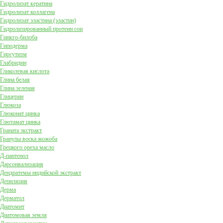
Гидролизат кератина
Гидролизат коллагена
Гидролизат эластина (эластин)
Гидролизированный протеин сои
Гинкго-билоба
Гиподерма
Гирсутизм
Глабридин
Гликолевая кислота
Глина белая
Глина зеленая
Глицерин
Глюкоза
Глюконат цинка
Глютамат цинка
Граната экстракт
Гранулы воска жожоба
Грецкого ореха масло
Д-пантенол
Дарсонвализация
Дендратемы индийской экстракт
Депиляция
Дерма
Дерматол
Диатомит
Диатомовая земля