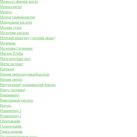
Мелиссы эфирное масло
Ментиллактат
Ментол
Метилсульфонилметан
Миндальная кислота
Молоко сухое
Молочная кислота
Морской виноград («зеленая икра»)
Мочевина
Мочевина Гидрованс
Мягкие ПАВы
Мята перечная лист
Мяты экстракт
Натразен
Натрия пирролидонкарбоксилат
Натрия цитрат
Натуральный увлажняющий фактор
Невус (родинка)
Ниацинамид
Никотиновая кислота
Ноготь
Нонапептид-1
Нонапептид-1
Обертывание
Озонотерапия
Окись кальция
Оксигенированная вода