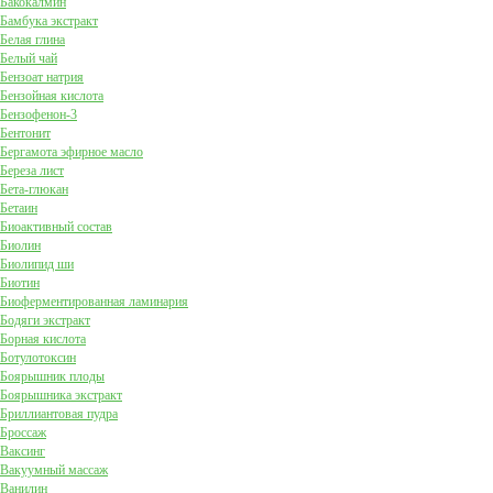
Бакокалмин
Бамбука экстракт
Белая глина
Белый чай
Бензоат натрия
Бензойная кислота
Бензофенон-3
Бентонит
Бергамота эфирное масло
Береза лист
Бета-глюкан
Бетаин
Биоактивный состав
Биолин
Биолипид ши
Биотин
Биоферментированная ламинария
Бодяги экстракт
Борная кислота
Ботулотоксин
Боярышник плоды
Боярышника экстракт
Бриллиантовая пудра
Броссаж
Ваксинг
Вакуумный массаж
Ванилин