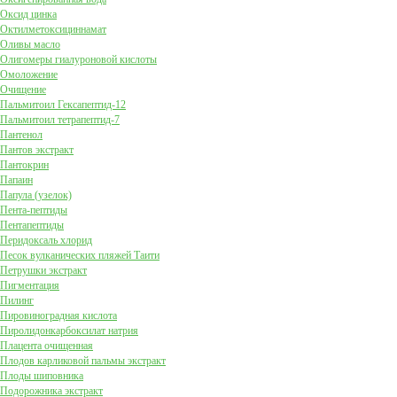
Оксид цинка
Октилметоксициннамат
Оливы масло
Олигомеры гиалуроновой кислоты
Омоложение
Очищение
Пальмитоил Гексапептид-12
Пальмитоил тетрапептид-7
Пантенол
Пантов экстракт
Пантокрин
Папаин
Папула (узелок)
Пента-пептиды
Пентапептиды
Перидоксаль хлорид
Песок вулканических пляжей Таити
Петрушки экстракт
Пигментация
Пилинг
Пировиноградная кислота
Пиролидонкарбоксилат натрия
Плацента очищенная
Плодов карликовой пальмы экстракт
Плоды шиповника
Подорожника экстракт