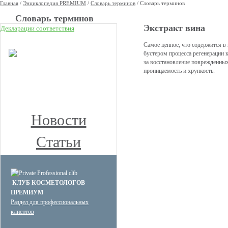
Главная
/
Энциклопедия PREMIUM
/
Словарь терминов
/
Словарь терминов
Cловарь терминов
Экстракт вина
Декларации соответствия
НОВОЕ
Самое ценное, что содержится в
бустером процесса регенерации 
КЛУБ ПРЕМИУМ
за восстановление поврежденны
КОСМЕТОЛОГОВ
проницаемость и хрупкость.
Получите скидку до 15%
и бесплатную доставку!
Новости
Статьи
КЛУБ КОСМЕТОЛОГОВ
ПРЕМИУМ
Раздел для профессиональных
клиентов