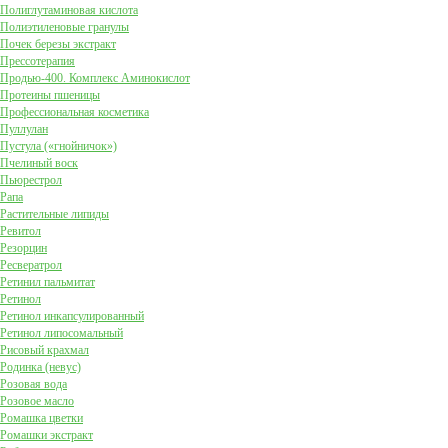
Полиглутаминовая кислота
Полиэтиленовые гранулы
Почек березы экстракт
Прессотерапия
Продью-400. Комплекс Аминокислот
Протеины пшеницы
Профессиональная косметика
Пуллулан
Пустула («гнойничок»)
Пчелиный воск
Пьюрестрол
Рапа
Растительные липиды
Ревитол
Резорцин
Ресвератрол
Ретинил пальмитат
Ретинол
Ретинол инкапсулированный
Ретинол липосомальный
Рисовый крахмал
Родинка (невус)
Розовая вода
Розовое масло
Ромашка цветки
Ромашки экстракт