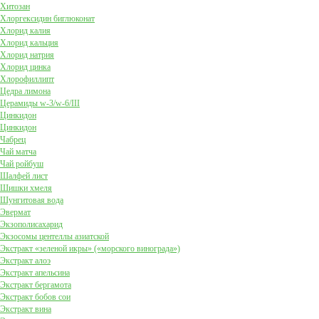
Хитозан
Хлоргексидин биглюконат
Хлорид калия
Хлорид кальция
Хлорид натрия
Хлорид цинка
Хлорофиллипт
Цедра лимона
Церамиды w-3/w-6/III
Цинкидон
Цинкидон
Чабрец
Чай матча
Чай ройбуш
Шалфей лист
Шишки хмеля
Шунгитовая вода
Эвермат
Экзополисахарид
Экзосомы центеллы азиатской
Экстракт «зеленой икры» («морского винограда»)
Экстракт алоэ
Экстракт апельсина
Экстракт бергамота
Экстракт бобов сои
Экстракт вина