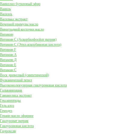
Ваниллил бутиловый эфир
Ваниль
Василек
Василька экстракт
Вечерней примулы масло
Виноградной косточки масло
Витамин
Витамин C (Аскорбилфосфат натрия)
Витамин C (Этил-аскорбиновая кислота)
Витамин F
Витамин А
Витамин Д
Витамин Е
Витамин С
Воск древесный (синтетический)
Вулканический пепел
Высокомолекулярная гиалуроновая кислота
Гальванизация
Гамамелиса экстракт
Гексапептиды
Гель алоэ
Гемодез
Герани масло эфирное
Гиалуронат натрия
Гиалуроновая кислота
Гидроксан