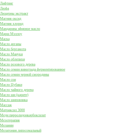
Лифтинг
Люфа
Люцерны экстракт
Магния оксид
Магния хлорид
Мандарина эфирное масло
Марш Мэллоу
Маска
Масло арганы
Масло бергамота
Масло Мануки
Масло облепихи
Масло розового дерева
Масло семян винограда ферментированное
Масло семян черной смородины
Масло сои
Масло Цубаки
Масло чайного дерева
Масло ши (карите)
Масло шиповника
Массаж
Матриксил 3000
Меди пирролидонкарбоксилат
Мезотерапия
Меланин
Мелатонин липосомальный