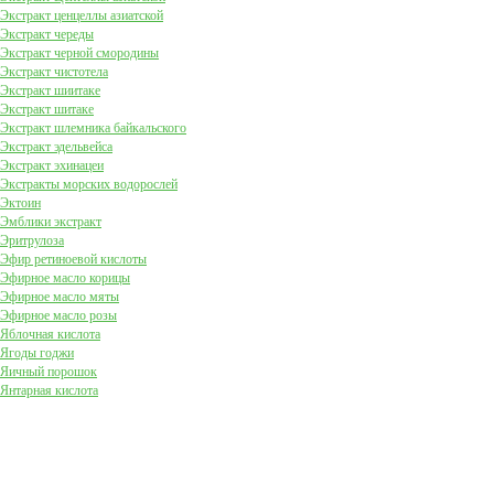
Экстракт ценцеллы азиатской
Экстракт череды
Экстракт черной смородины
Экстракт чистотела
Экстракт шиитаке
Экстракт шитаке
Экстракт шлемника байкальского
Экстракт эдельвейса
Экстракт эхинацеи
Экстракты морских водорослей
Эктоин
Эмблики экстракт
Эритрулоза
Эфир ретиноевой кислоты
Эфирное масло корицы
Эфирное масло мяты
Эфирное масло розы
Яблочная кислота
Ягоды годжи
Яичный порошок
Янтарная кислота