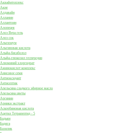
Аквафитоплекс
Акне
Алдавайн
Алланин
Аллантоин
Алопецея
Алоэ Вера гель
Алоэ сок
Альгизиум
Альгиновая кислота
Альфа-бисаболол
Альфа-глюкозил геспередин
Алюминий хлоргидрат
Аминокислот комплекс
Анисовое семя
Антиоксидант
Антисептик
Апельсина сладкого эфирное масло
Апельсина цветы
Аргинин
Арники экстракт
Аскорбиновая кислота
Ацетил Тетрапептид - 5
Бадьян
Бадяга
Базилик