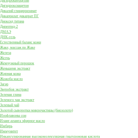
Дигидрокверцетин
Дигидроксиацетон
Дикалий глицирризинат
Дикаприлат дикапрат ПГ
Диоксид титана
Дипептид-2
ДМАЭ
ДНК-гель
Естественный баланс кожи
Жаке, массаж по Жаке
Железа
Желчь
Жемчужный порошок
Женьшеня экстракт
Жирная кожа
Жожоба масло
Загар
Зверобоя экстракт
Зеленая глина
Зеленого чая экстракт
Зеленый чай
Золотой сыворотки микрочастицы (биозолото)
Изофлавоны сои
Иланг-иланга эфирное масло
Имбирь
Иммунитет
Инкапсулированная высокомолекулярная гиалуроновая кислота