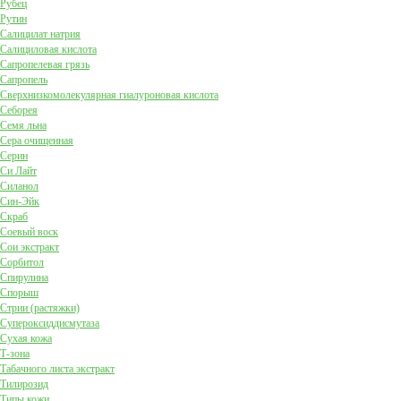
Рубец
Рутин
Салицилат натрия
Салициловая кислота
Сапропелевая грязь
Сапропель
Сверхнизкомолекулярная гиалуроновая кислота
Себорея
Семя льна
Сера очищенная
Серин
Си Лайт
Силанол
Син-Эйк
Скраб
Соевый воск
Сои экстракт
Сорбитол
Спирулина
Спорыш
Стрии (растяжки)
Супероксиддисмутаза
Сухая кожа
Т-зона
Табачного листа экстракт
Тилирозид
Типы кожи