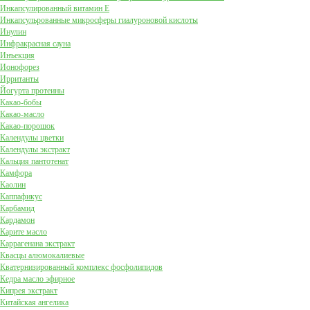
Инкапсулированный витамин Е
Инкапсульрованные микросферы гиалуроновой кислоты
Инулин
Инфракрасная сауна
Инъекция
Ионофорез
Ирританты
Йогурта протеины
Какао-бобы
Какао-масло
Какао-порошок
Календулы цветки
Календулы экстракт
Кальция пантотенат
Камфора
Каолин
Каппафикус
Карбамид
Кардамон
Карите масло
Каррагенана экстракт
Квасцы алюмокалиевые
Кватернизированный комплекс фосфолипидов
Кедра масло эфирное
Кипрея экстракт
Китайская ангелика