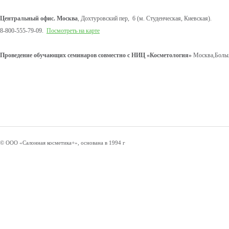
Центральный офис. Москва
, Дохтуровский пер, 6 (м. Студенческая, Киевская).
8-800-555-79-09.
Посмотреть на карте
Проведение обучающих семинаров совместно с НИЦ «Косметология»
Москва,Больш
© ООО «Салонная косметика+», основана в 1994 г