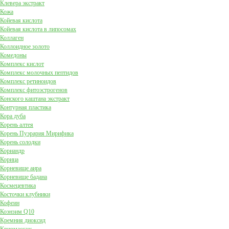
Клевера экстракт
Кожа
Койевая кислота
Койевая кислота в липосомах
Коллаген
Коллоидное золото
Комедоны
Комплекс кислот
Комплекс молочных пептидов
Комплекс ретиноидов
Комплекс фитоэстрогенов
Конского каштана экстракт
Контурная пластика
Кора дуба
Корень алтея
Корень Пуэрария Мирифика
Корень солодки
Кориандр
Корица
Корневище аира
Корневище бадана
Космецевтика
Косточки клубники
Кофеин
Коэнзим Q10
Кремния диоксид