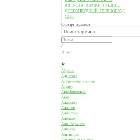
АВГУСТА! ХИМКИ. ТУШИНО.
ДОЛГОПРУДНЫЙ. ЗЕЛЕНОГРАД
12:00
Словарь терминов
J
JH-red
�
Абразив
Аденозин
Азелаиновая кислота
Азулен
Аквафитоплекс
Акне
Алдавайн
Алланин
Аллантоин
Алопецея
Алоэ Вера гель
Алоэ сок
Альгизиум
Альгиновая кислота