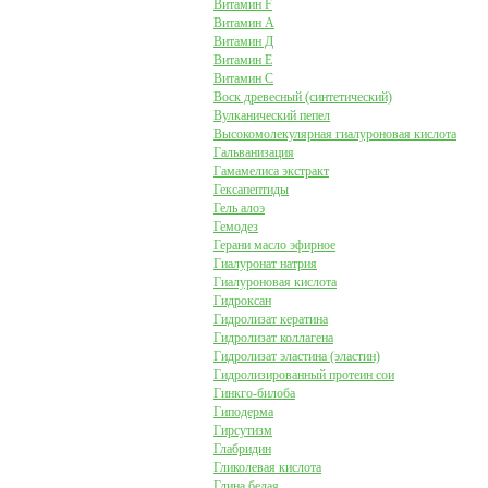
Витамин F
Витамин А
Витамин Д
Витамин Е
Витамин С
Воск древесный (синтетический)
Вулканический пепел
Высокомолекулярная гиалуроновая кислота
Гальванизация
Гамамелиса экстракт
Гексапептиды
Гель алоэ
Гемодез
Герани масло эфирное
Гиалуронат натрия
Гиалуроновая кислота
Гидроксан
Гидролизат кератина
Гидролизат коллагена
Гидролизат эластина (эластин)
Гидролизированный протеин сои
Гинкго-билоба
Гиподерма
Гирсутизм
Глабридин
Гликолевая кислота
Глина белая