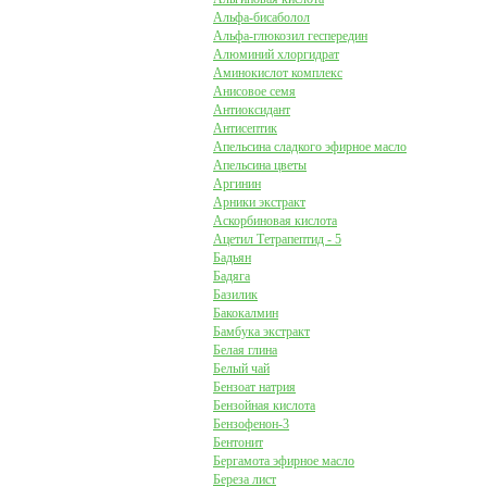
Альфа-бисаболол
Альфа-глюкозил геспередин
Алюминий хлоргидрат
Аминокислот комплекс
Анисовое семя
Антиоксидант
Антисептик
Апельсина сладкого эфирное масло
Апельсина цветы
Аргинин
Арники экстракт
Аскорбиновая кислота
Ацетил Тетрапептид - 5
Бадьян
Бадяга
Базилик
Бакокалмин
Бамбука экстракт
Белая глина
Белый чай
Бензоат натрия
Бензойная кислота
Бензофенон-3
Бентонит
Бергамота эфирное масло
Береза лист