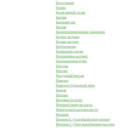
Бета-глюкан
Бетаин
Биоактивный состав
Биолин
Биолипид ши
Биотин
Биоферментированная ламинария
Бодяги экстракт
Борная кислота
Ботулотоксин
Боярышник плоды
Боярышника экстракт
Бриллиантовая пудра
Броссаж
Ваксинг
Вакуумный массаж
Ванилин
Ваниллил бутиловый эфир
Ваниль
Василек
Василька экстракт
Вечерней примулы масло
Виноградной косточки масло
Витамин
Витамин C (Аскорбилфосфат натрия)
Витамин C (Этил-аскорбиновая кислота)