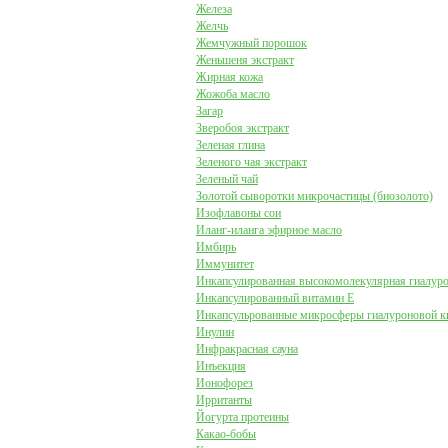
Железа
Желчь
Жемчужный порошок
Женьшеня экстракт
Жирная кожа
Жожоба масло
Загар
Зверобоя экстракт
Зеленая глина
Зеленого чая экстракт
Зеленый чай
Золотой сыворотки микрочастицы (биозолото)
Изофлавоны сои
Иланг-иланга эфирное масло
Имбирь
Иммунитет
Инкапсулированная высокомолекулярная гиалуро
Инкапсулированный витамин Е
Инкапсульрованные микросферы гиалуроновой к
Инулин
Инфракрасная сауна
Инъекция
Ионофорез
Ирританты
Йогурта протеины
Какао-бобы