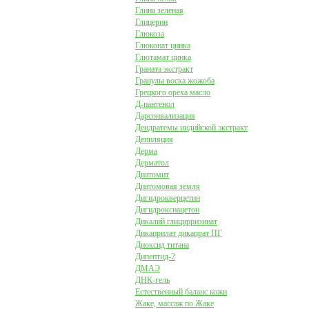
Глина зеленая
Глицерин
Глюкоза
Глюконат цинка
Глютамат цинка
Граната экстракт
Гранулы воска жожоба
Грецкого ореха масло
Д-пантенол
Дарсонвализация
Дендратемы индийской экстракт
Депиляция
Дерма
Дерматол
Диатомит
Диатомовая земля
Дигидрокверцетин
Дигидроксиацетон
Дикалий глицирризинат
Дикаприлат дикапрат ПГ
Диоксид титана
Дипептид-2
ДМАЭ
ДНК-гель
Естественный баланс кожи
Жаке, массаж по Жаке