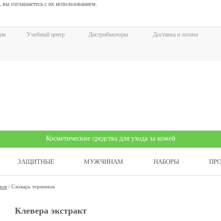
 вы соглашаетесь с их использованием.
ия
Учебный центр
Дистрибьюторы
Доставка и оплата
Косметические средства для ухода за кожей
ЗАЩИТНЫЕ
МУЖЧИНАМ
НАБОРЫ
ПР
нов
/
Словарь терминов
Клевера экстракт