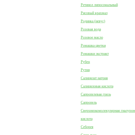
Ретинол липосомальный
Рисовый крахмал
Родинка (невус)
Розовая вода
Розовое масло
Ромашка цветки
Ромашки экстракт
Рубец
Рутин
Салицилат натрия
Салициловая кислота
Сапропелевая грязь
Сапропель
Сверхнизкомолекулярная гиалурон
кислота
Себорея