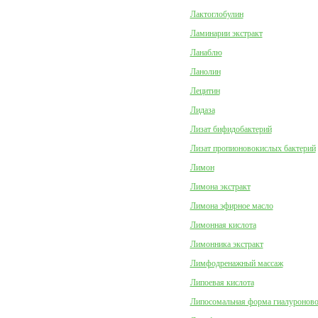
Лактоглобулин
Ламинарии экстракт
Ланаблю
Ланолин
Лецитин
Лидаза
Лизат бифидобактерий
Лизат пропионовокислых бактерий
Лимон
Лимона экстракт
Лимона эфирное масло
Лимонная кислота
Лимонника экстракт
Лимфодренажный массаж
Липоевая кислота
Липосомальная форма гиалуроново