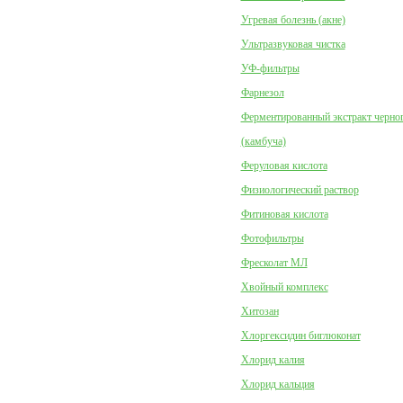
Угревая болезнь (акне)
Ультразвуковая чистка
УФ-фильтры
Фарнезол
Ферментированный экстракт черног
(камбуча)
Феруловая кислота
Физиологический раствор
Фитиновая кислота
Фотофильтры
Фресколат МЛ
Хвойный комплекс
Хитозан
Хлоргексидин биглюконат
Хлорид калия
Хлорид кальция