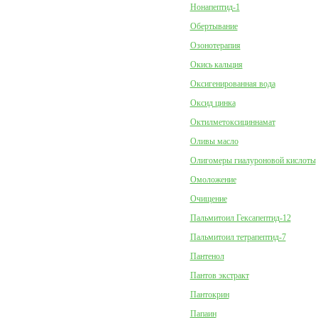
Нонапептид-1
Обертывание
Озонотерапия
Окись кальция
Оксигенированная вода
Оксид цинка
Октилметоксициннамат
Оливы масло
Олигомеры гиалуроновой кислоты
Омоложение
Очищение
Пальмитоил Гексапептид-12
Пальмитоил тетрапептид-7
Пантенол
Пантов экстракт
Пантокрин
Папаин