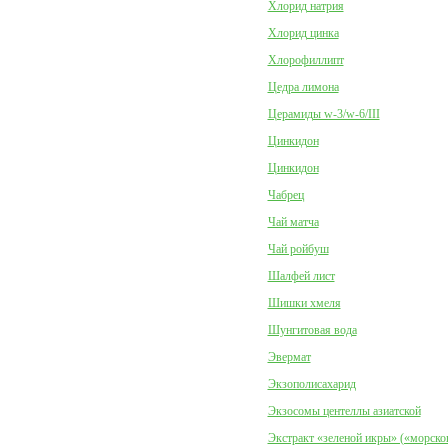
Хлорид натрия
Хлорид цинка
Хлорофиллипт
Цедра лимона
Церамиды w-3/w-6/III
Цинкидон
Цинкидон
Чабрец
Чай матча
Чай ройбуш
Шалфей лист
Шишки хмеля
Шунгитовая вода
Эвермат
Экзополисахарид
Экзосомы центеллы азиатской
Экстракт «зеленой икры» («морско