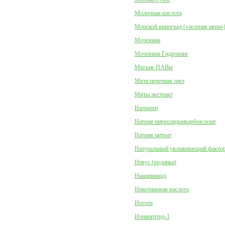
Молочная кислота
Морской виноград («зеленая икра»
Мочевина
Мочевина Гидрованс
Мягкие ПАВы
Мята перечная лист
Мяты экстракт
Натразен
Натрия пирролидонкарбоксилат
Натрия цитрат
Натуральный увлажняющий факто
Невус (родинка)
Ниацинамид
Никотиновая кислота
Ноготь
Нонапептид-1