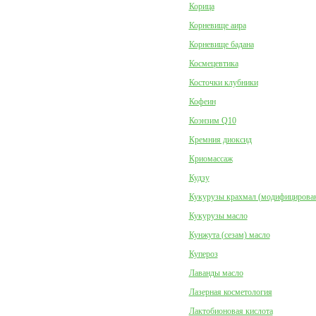
Корица
Корневище аира
Корневище бадана
Космецевтика
Косточки клубники
Кофеин
Коэнзим Q10
Кремния диоксид
Криомассаж
Кудзу
Кукурузы крахмал (модифицирова
Кукурузы масло
Кунжута (сезам) масло
Купероз
Лаванды масло
Лазерная косметология
Лактобионовая кислота