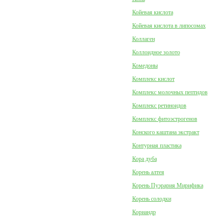
Койевая кислота
Койевая кислота в липосомах
Коллаген
Коллоидное золото
Комедоны
Комплекс кислот
Комплекс молочных пептидов
Комплекс ретиноидов
Комплекс фитоэстрогенов
Конского каштана экстракт
Контурная пластика
Кора дуба
Корень алтея
Корень Пуэрария Мирифика
Корень солодки
Кориандр