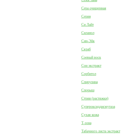
Семя льна
Сера очищенная
Серин
Си Лайт
Силанол
Син-Эйк
Скраб
Соевый воск
Сои экстракт
Сорбитол
Спирулина
Спорыш
Стрии (растяжки)
Супероксиддисмутаза
Сухая кожа
Т-зона
Табачного листа экстракт