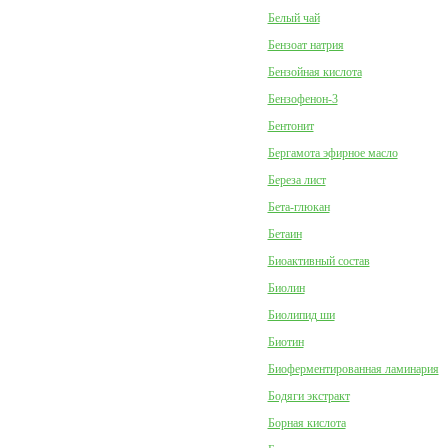
Белый чай
Бензоат натрия
Бензойная кислота
Бензофенон-3
Бентонит
Бергамота эфирное масло
Береза лист
Бета-глюкан
Бетаин
Биоактивный состав
Биолин
Биолипид ши
Биотин
Биоферментированная ламинария
Бодяги экстракт
Борная кислота