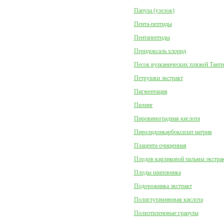
Папула (узелок)
Пента-пептиды
Пентапептиды
Перидоксаль хлорид
Песок вулканических пляжей Таити
Петрушки экстракт
Пигментация
Пилинг
Пировиноградная кислота
Пиролидонкарбоксилат натрия
Плацента очищенная
Плодов карликовой пальмы экстра
Плоды шиповника
Подорожника экстракт
Полиглутаминовая кислота
Полиэтиленовые гранулы