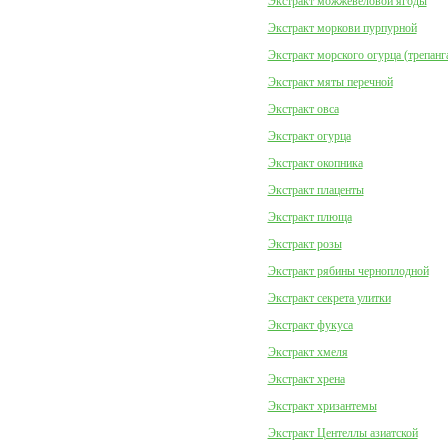
Экстракт можжевеловой ягоды
Экстракт моркови пурпурной
Экстракт морского огурца (трепанг
Экстракт мяты перечной
Экстракт овса
Экстракт огурца
Экстракт окопника
Экстракт плаценты
Экстракт плюща
Экстракт розы
Экстракт рябины черноплодной
Экстракт секрета улитки
Экстракт фукуса
Экстракт хмеля
Экстракт хрена
Экстракт хризантемы
Экстракт Центеллы азиатской