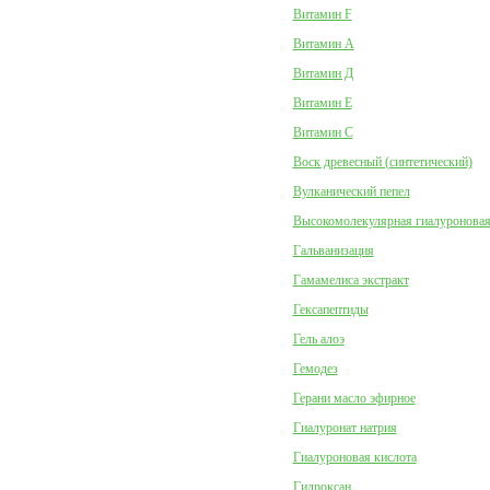
Витамин F
Витамин А
Витамин Д
Витамин Е
Витамин С
Воск древесный (синтетический)
Вулканический пепел
Высокомолекулярная гиалуроновая
Гальванизация
Гамамелиса экстракт
Гексапептиды
Гель алоэ
Гемодез
Герани масло эфирное
Гиалуронат натрия
Гиалуроновая кислота
Гидроксан