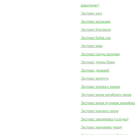
винограда»)
Экстракт алоэ
Экстракт апельсина
Экстракт бергамота
Экстракт бобов сои
Экстракт вина
Экстракт гнезда ласточки
Экстракт дерева Нима
Экстракт дрожжей
Экстракт жемчуга
Экстракт зеленого томата
Экстракт корня китайского пиона
Экстракт корня пуэрария мирифик
Экстракт красного перца
Экстракт лакричника (солодка)
Экстракт мандарина уншиу