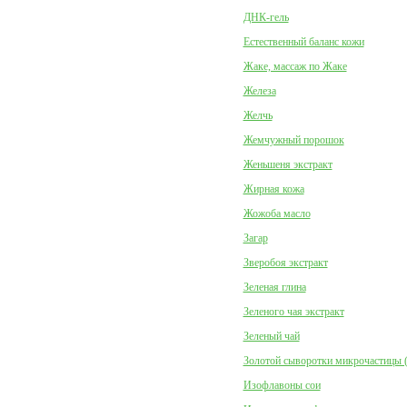
ДНК-гель
Естественный баланс кожи
Жаке, массаж по Жаке
Железа
Желчь
Жемчужный порошок
Женьшеня экстракт
Жирная кожа
Жожоба масло
Загар
Зверобоя экстракт
Зеленая глина
Зеленого чая экстракт
Зеленый чай
Золотой сыворотки микрочастицы 
Изофлавоны сои