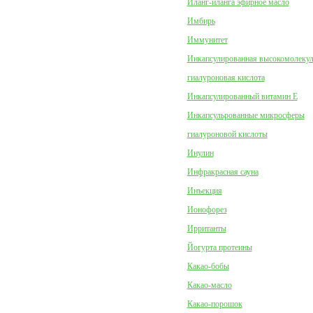
Иланг-иланга эфирное масло
Имбирь
Иммунитет
Инкапсулированная высокомолеку
гиалуроновая кислота
Инкапсулированный витамин Е
Инкапсульрованные микросферы
гиалуроновой кислоты
Инулин
Инфракрасная сауна
Инъекция
Ионофорез
Ирританты
Йогурта протеины
Какао-бобы
Какао-масло
Какао-порошок