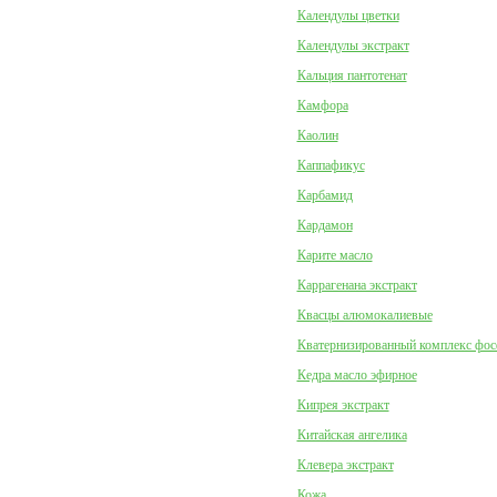
Календулы цветки
Календулы экстракт
Кальция пантотенат
Камфора
Каолин
Каппафикус
Карбамид
Кардамон
Карите масло
Каррагенана экстракт
Квасцы алюмокалиевые
Кватернизированный комплекс фо
Кедра масло эфирное
Кипрея экстракт
Китайская ангелика
Клевера экстракт
Кожа