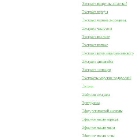
Экстракт ценцеллы азиатской
Экстракт череды
Экстракт черной смородины
Экстракт чистотела
Экстракт шиитаке
Экстракт шитаке
Экстракт шлемника байкальского
Экстракт эдельвейса
Экстракт эхинацеи
Экстракты морских водорослей
Эктоин
Эмблики экстракт
Эритрулоза
Эфир ретиноевой кислоты
Эфирное масло корицы
Эфирное масло мяты
Эфирное масло розы