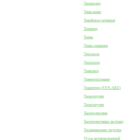
Тилирозид
Типы кожи
Токоферол ретиноат
Томицид
Тоник
Трава эхинацеи
Трегалоза
Трехалоза
Трикенол
Триметилглицин
Трипептид (SYN-AKE)
Троксерутин
Троксерутин
Тысячелистник
Тысячелистника экстракт
Увлажняющие средства
Уголь активированный