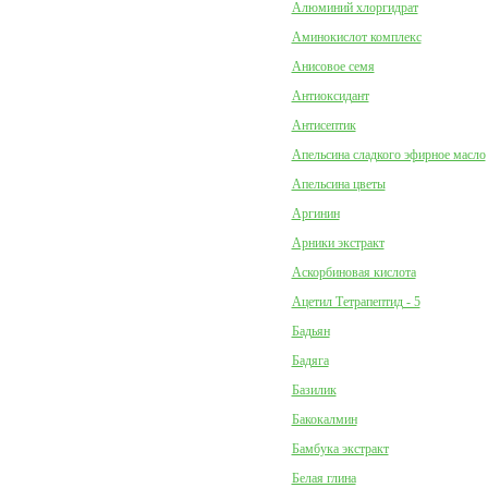
Алюминий хлоргидрат
Аминокислот комплекс
Анисовое семя
Антиоксидант
Антисептик
Апельсина сладкого эфирное масло
Апельсина цветы
Аргинин
Арники экстракт
Аскорбиновая кислота
Ацетил Тетрапептид - 5
Бадьян
Бадяга
Базилик
Бакокалмин
Бамбука экстракт
Белая глина