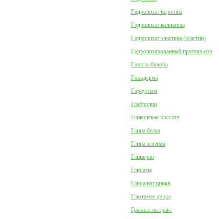
Гидролизат кератина
Гидролизат коллагена
Гидролизат эластина (эластин)
Гидролизированный протеин сои
Гинкго-билоба
Гиподерма
Гирсутизм
Глабридин
Гликолевая кислота
Глина белая
Глина зеленая
Глицерин
Глюкоза
Глюконат цинка
Глютамат цинка
Граната экстракт