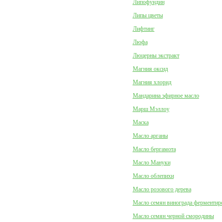
Липофундин
Липы цветы
Лифтинг
Люфа
Люцерны экстракт
Магния оксид
Магния хлорид
Мандарина эфирное масло
Марш Мэллоу
Маска
Масло арганы
Масло бергамота
Масло Мануки
Масло облепихи
Масло розового дерева
Масло семян винограда ферментир
Масло семян черной смородины