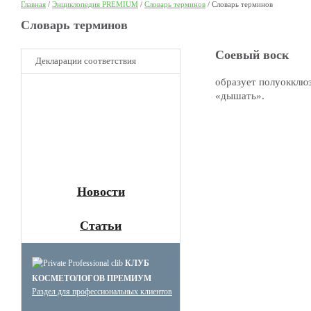
Главная
/
Энциклопедия PREMIUM
/
Словарь терминов
/
Словарь терминов
Cловарь терминов
Соевый воск
Декларации соответствия
образует полуокклю
НОВОЕ
«дышать».
Клуб Премиум
косметологов
Получите скидку до 15%
и бесплатную доставку!
Новости
Статьи
КЛУБ
КОСМЕТОЛОГОВ ПРЕМИУМ
Раздел для профессиональных клиентов