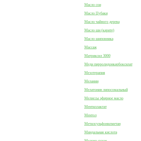
Масло сои
Масло Цубаки
Масло чайного дерева
Масло ши (карите)
Масло шиповника
Массаж
Матриксил 3000
Меди пирролидонкарбоксилат
Мезотерапия
Меланин
Мелатонин липосомальный
Мелиссы эфирное масло
Ментиллактат
Ментол
Метилсульфонилметан
Миндальная кислота
Молоко сухое