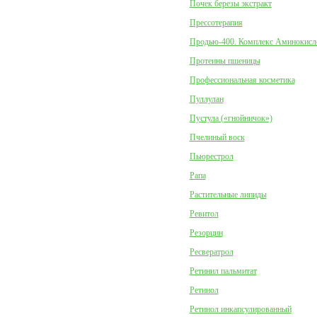
Почек березы экстракт
Прессотерапия
Продью-400. Комплекс Аминокисл
Протеины пшеницы
Профессиональная косметика
Пуллулан
Пустула («гнойничок»)
Пчелиный воск
Пьюрестрол
Рапа
Растительные липиды
Ревитол
Резорцин
Ресвератрол
Ретинил пальмитат
Ретинол
Ретинол инкапсулированный