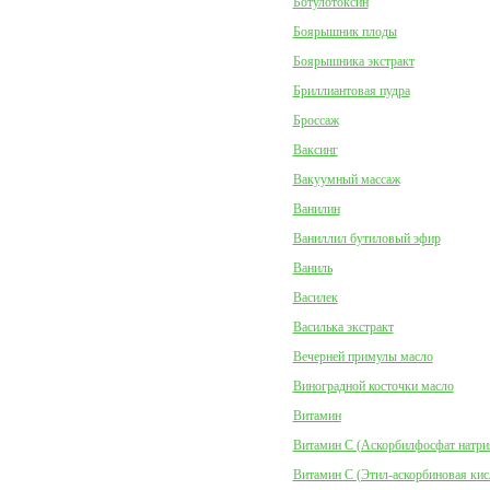
Ботулотоксин
Боярышник плоды
Боярышника экстракт
Бриллиантовая пудра
Броссаж
Ваксинг
Вакуумный массаж
Ванилин
Ваниллил бутиловый эфир
Ваниль
Василек
Василька экстракт
Вечерней примулы масло
Виноградной косточки масло
Витамин
Витамин C (Аскорбилфосфат натри
Витамин C (Этил-аскорбиновая кис