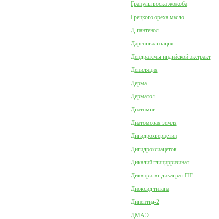
Гранулы воска жожоба
Грецкого ореха масло
Д-пантенол
Дарсонвализация
Дендратемы индийской экстракт
Депиляция
Дерма
Дерматол
Диатомит
Диатомовая земля
Дигидрокверцетин
Дигидроксиацетон
Дикалий глицирризинат
Дикаприлат дикапрат ПГ
Диоксид титана
Дипептид-2
ДМАЭ