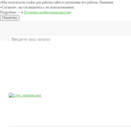
«Мы используем cookie для работы сайта и улучшения его работы. Нажимая
«Согласен», вы соглашаетесь с их использованием.
Подробнее — в
Политике конфиденциальности
».
Понятно
×
ЛИЦО
ВЕКИ
ТЕЛО
ЗАЩИТНЫЕ
Компания
Производство
Продукция
Учебный центр
доб.4
8 (800) 555-79-09
8 (495) 747-41-13
Коснультации специалистов:
по будням с 10:00 до 20:00