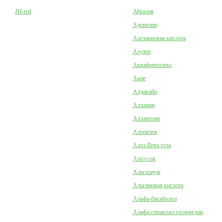
JH-red
Абразив
Аденозин
Азелаиновая кислота
Азулен
Аквафитоплекс
Акне
Алдавайн
Алланин
Аллантоин
Алопецея
Алоэ Вера гель
Алоэ сок
Альгизиум
Альгиновая кислота
Альфа-бисаболол
Альфа-глюкозил геспередин