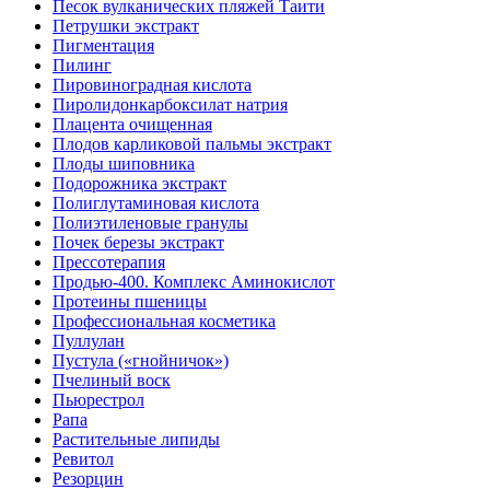
Песок вулканических пляжей Таити
Петрушки экстракт
Пигментация
Пилинг
Пировиноградная кислота
Пиролидонкарбоксилат натрия
Плацента очищенная
Плодов карликовой пальмы экстракт
Плоды шиповника
Подорожника экстракт
Полиглутаминовая кислота
Полиэтиленовые гранулы
Почек березы экстракт
Прессотерапия
Продью-400. Комплекс Аминокислот
Протеины пшеницы
Профессиональная косметика
Пуллулан
Пустула («гнойничок»)
Пчелиный воск
Пьюрестрол
Рапа
Растительные липиды
Ревитол
Резорцин