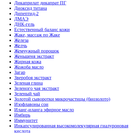
Дикаприлат дикапрат ПГ
Диоксид титана
Дипептид-2
ДМАЭ
ДНК-гель
Естественный баланс кожи
Жаке, массаж по Жаке
Железа
Желчь
Жемчужный порошок
Женьшеня экстракт
Жирная кожа
Жожоба масло
Загар
Зверобоя экстракт
Зеленая глина
Зеленого чая экстракт
Зеленый чай
Золотой сыворотки микрочастицы (биозолото)
Изофлавоны сои
Иланг-иланга эфирное масло
Имбирь
Иммунитет
Инкапсулированная высокомолекулярная гиалуроновая
кислота