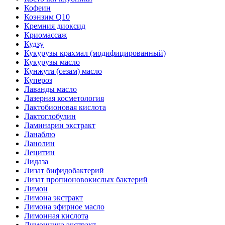
Кофеин
Коэнзим Q10
Кремния диоксид
Криомассаж
Кудзу
Кукурузы крахмал (модифицированный)
Кукурузы масло
Кунжута (сезам) масло
Купероз
Лаванды масло
Лазерная косметология
Лактобионовая кислота
Лактоглобулин
Ламинарии экстракт
Ланаблю
Ланолин
Лецитин
Лидаза
Лизат бифидобактерий
Лизат пропионовокислых бактерий
Лимон
Лимона экстракт
Лимона эфирное масло
Лимонная кислота
Лимонника экстракт