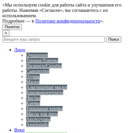
«Мы используем cookie для работы сайта и улучшения его
работы. Нажимая «Согласен», вы соглашаетесь с их
использованием.
Подробнее — в
Политике конфиденциальности
».
Понятно
×
Лицо
Очищение
Тоники/Тонеры
Пилинги/Скрабы
Сыворотки
Пудры
Маски
Альгинатные маски
Криоконцентраты
Чистка
Кремы
Тональные кремы
Масла для лица
Аксессуары
Apasionado
Веки