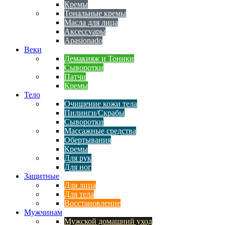
Кремы
Тональные кремы
Масла для лица
Аксессуары
Apasionado
Веки
Демакияж и Тоники
Сыворотки
Патчи
Кремы
Тело
Очищение кожи тела
Пилинги/Скрабы
Сыворотки
Массажные средства
Обертывания
Кремы
Для рук
Для ног
Защитные
Для лица
Для тела
Восстановление
Мужчинам
Мужской домашний уход