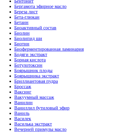
Бентонит
Бергамота эфирное масло
Береза лист
Бета-глюкан
Бетаин
Биоактивный состав
Биолин
Биолипид ши
Биотин
Биоферментированная ламинария
Бодяги экстракт
Борная кислота
Ботулотоксин
Боярышник плоды
Боярышника экстракт
Бриллиантовая пудра
Броссаж
Ваксинг
Вакуумный массаж
Ванилин
Ваниллил бутиловый эфир
Ваниль
Василек
Василька экстракт
Вечерней примулы масло