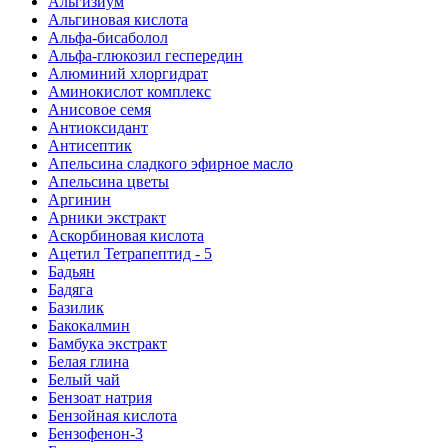
Альгизиум
Альгиновая кислота
Альфа-бисаболол
Альфа-глюкозил геспередин
Алюминий хлоргидрат
Аминокислот комплекс
Анисовое семя
Антиоксидант
Антисептик
Апельсина сладкого эфирное масло
Апельсина цветы
Аргинин
Арники экстракт
Аскорбиновая кислота
Ацетил Тетрапептид - 5
Бадьян
Бадяга
Базилик
Бакокалмин
Бамбука экстракт
Белая глина
Белый чай
Бензоат натрия
Бензойная кислота
Бензофенон-3