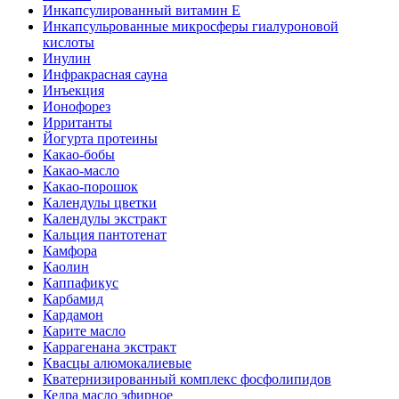
Инкапсулированный витамин Е
Инкапсульрованные микросферы гиалуроновой
кислоты
Инулин
Инфракрасная сауна
Инъекция
Ионофорез
Ирританты
Йогурта протеины
Какао-бобы
Какао-масло
Какао-порошок
Календулы цветки
Календулы экстракт
Кальция пантотенат
Камфора
Каолин
Каппафикус
Карбамид
Кардамон
Карите масло
Каррагенана экстракт
Квасцы алюмокалиевые
Кватернизированный комплекс фосфолипидов
Кедра масло эфирное