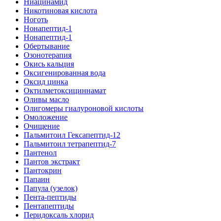
Ниацинамид
Никотиновая кислота
Ноготь
Нонапептид-1
Нонапептид-1
Обертывание
Озонотерапия
Окись кальция
Оксигенированная вода
Оксид цинка
Октилметоксициннамат
Оливы масло
Олигомеры гиалуроновой кислоты
Омоложение
Очищение
Пальмитоил Гексапептид-12
Пальмитоил тетрапептид-7
Пантенол
Пантов экстракт
Пантокрин
Папаин
Папула (узелок)
Пента-пептиды
Пентапептиды
Перидоксаль хлорид