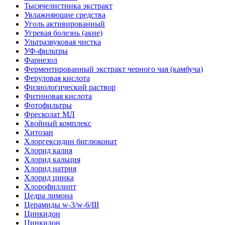
Тысячелистника экстракт
Увлажняющие средства
Уголь активированный
Угревая болезнь (акне)
Ультразвуковая чистка
УФ-фильтры
Фарнезол
Ферментированный экстракт черного чая (камбуча)
Феруловая кислота
Физиологический раствор
Фитиновая кислота
Фотофильтры
Фресколат МЛ
Хвойный комплекс
Хитозан
Хлоргексидин биглюконат
Хлорид калия
Хлорид кальция
Хлорид натрия
Хлорид цинка
Хлорофиллипт
Цедра лимона
Церамиды w-3/w-6/III
Цинкидон
Цинкидон