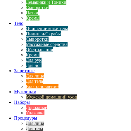
Демакияж и Тоники
Сыворотки
Патчи
Кремы
Тело
Очищение кожи тела
Пилинги/Скрабы
Сыворотки
Массажные средства
Обертывания
Кремы
Для рук
Для ног
Защитные
Для лица
Для тела
Восстановление
Мужчинам
Мужской домашний уход
Наборы
Дорожные
Упаковка
Процедуры
Для лица
Для тела