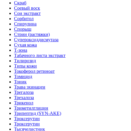
Скраб
Соевый воск
Сои экстракт
Сорбитол
Спирулина
Спорыш
Стрии (растяжки)
Супероксиддисмутаза
Сухая кожа
Т-зона
Табачного листа экстракт
Тилирозид
Типы кожи
Токоферол ретиноат
Томицид
Тоник
Трава эхинацеи
Трегалоза
Трехалоза
Трикенол
Триметилглицин
Трипептид (SYN-AKE)
Троксерутин
Троксерутин
Тысячелистник