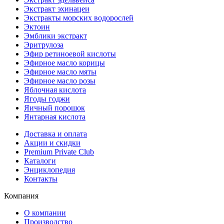
Экстракт эхинацеи
Экстракты морских водорослей
Эктоин
Эмблики экстракт
Эритрулоза
Эфир ретиноевой кислоты
Эфирное масло корицы
Эфирное масло мяты
Эфирное масло розы
Яблочная кислота
Ягоды годжи
Яичный порошок
Янтарная кислота
Доставка и оплата
Акции и скидки
Premium Private Club
Каталоги
Энциклопедия
Контакты
Компания
О компании
Производство