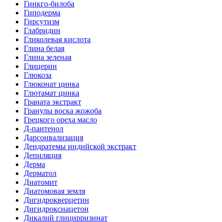
Гинкго-билоба
Гиподерма
Гирсутизм
Глабридин
Гликолевая кислота
Глина белая
Глина зеленая
Глицерин
Глюкоза
Глюконат цинка
Глютамат цинка
Граната экстракт
Гранулы воска жожоба
Грецкого ореха масло
Д-пантенол
Дарсонвализация
Дендратемы индийской экстракт
Депиляция
Дерма
Дерматол
Диатомит
Диатомовая земля
Дигидрокверцетин
Дигидроксиацетон
Дикалий глицирризинат