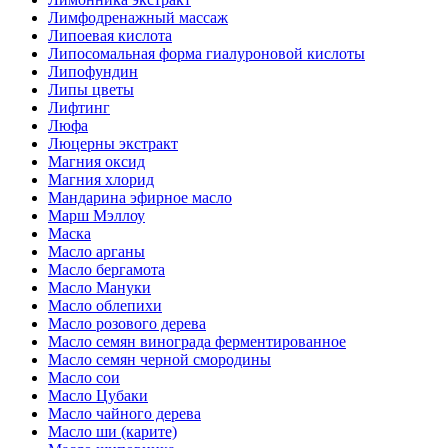
Лимфодренажный массаж
Липоевая кислота
Липосомальная форма гиалуроновой кислоты
Липофундин
Липы цветы
Лифтинг
Люфа
Люцерны экстракт
Магния оксид
Магния хлорид
Мандарина эфирное масло
Марш Мэллоу
Маска
Масло арганы
Масло бергамота
Масло Мануки
Масло облепихи
Масло розового дерева
Масло семян винограда ферментированное
Масло семян черной смородины
Масло сои
Масло Цубаки
Масло чайного дерева
Масло ши (карите)