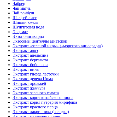
Чабрец
Чай матча
Чай ройбуш
Шалфей лист
Шишки хмеля
Шунгитовая вода
Эвермат
Экзополисахарид
Экзосомы центеллы азиатской
Экстракт «зеленой икры» («морского винограда»)
Экстракт алоэ
Экстракт апельсина
Экстракт бергамота
Экстракт бобов сои
Экстракт вина
Экстракт гнезда ласточки
Экстракт дерева Нима
Экстракт дрожжей
Экстракт жемчуга
Экстракт зеленого томата
Экстракт корня китайского пиона
Экстракт корня пуэрария мирифика
Экстракт красного перца
Экстракт лакричника (солодка)
Экстракт мандарина уншиу