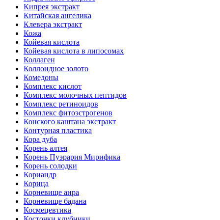
Кипрея экстракт
Китайская ангелика
Клевера экстракт
Кожа
Койевая кислота
Койевая кислота в липосомах
Коллаген
Коллоидное золото
Комедоны
Комплекс кислот
Комплекс молочных пептидов
Комплекс ретиноидов
Комплекс фитоэстрогенов
Конского каштана экстракт
Контурная пластика
Кора дуба
Корень алтея
Корень Пуэрария Мирифика
Корень солодки
Кориандр
Корица
Корневище аира
Корневище бадана
Космецевтика
Косточки клубники