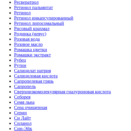
Ресвератрол
Ретинил пальмитат
Ретинол
Ретинол инкапсулированный
Ретинол липосомальный
Рисовый крахмал
Родинка (невус)
Розовая вода
Розовое масло
Ромашка цветки
Ромашки экстракт
Рубец
Рутин
Салицилат натрия
Салициловая кислота
Сапропелевая грязь
Сапропель
Сверхнизкомолекулярная гиалуроновая кислота
Себорея
Семя льна
Сера очищенная
Серин
Си Лайт
Силанол
Син-Эйк