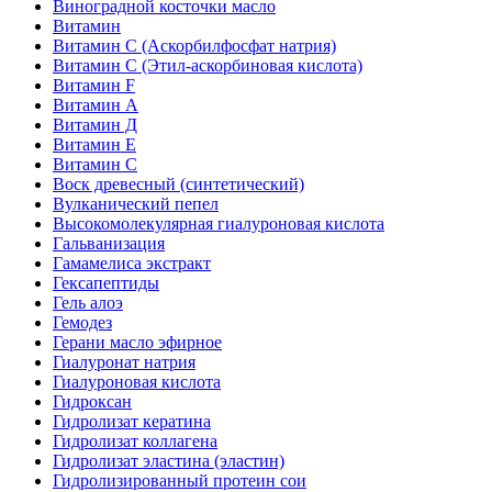
Виноградной косточки масло
Витамин
Витамин C (Аскорбилфосфат натрия)
Витамин C (Этил-аскорбиновая кислота)
Витамин F
Витамин А
Витамин Д
Витамин Е
Витамин С
Воск древесный (синтетический)
Вулканический пепел
Высокомолекулярная гиалуроновая кислота
Гальванизация
Гамамелиса экстракт
Гексапептиды
Гель алоэ
Гемодез
Герани масло эфирное
Гиалуронат натрия
Гиалуроновая кислота
Гидроксан
Гидролизат кератина
Гидролизат коллагена
Гидролизат эластина (эластин)
Гидролизированный протеин сои