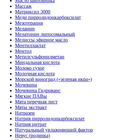
Масло шиповника
Массаж
Матриксил 3000
Меди пирролидонкарбоксилат
Мезотерапия
Меланин
Мелатонин липосомальный
Мелиссы эфирное масло
Ментиллактат
Ментол
Метилсульфонилметан
Миндальная кислота
Молоко сухое
Молочная кислота
Морской виноград («зеленая икра»)
Мочевина
Мочевина Гидрованс
Мягкие ПАВы
Мята перечная лист
Мяты экстракт
Натразен
Натрия пирролидонкарбоксилат
Натрия цитрат
Натуральный увлажняющий фактор
Невус (родинка)