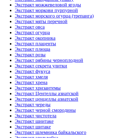
Экстракт можжевеловой ягоды
Экстракт моркови пурпурной
Экстракт морского огурца (трепанга)
Экстракт мяты перечной
Экстракт овса
Экстракт огурца
Экстракт окопника
Экстракт плаценты
Экстракт плюща
Экстракт розы
Экстракт рябины черноплодной
Экстракт секрета улитки
Экстракт фукуса
Экстракт хмеля
Экстракт хрена
Экстракт хризантемы
Экстракт Центеллы азиатской
Экстракт ценцеллы азиатской
Экстракт череды
Экстракт черной смородины
Экстракт чистотела
Экстракт шиитаке
Экстракт шитаке
Экстракт шлемника байкальского
Экстракт эдельвейса