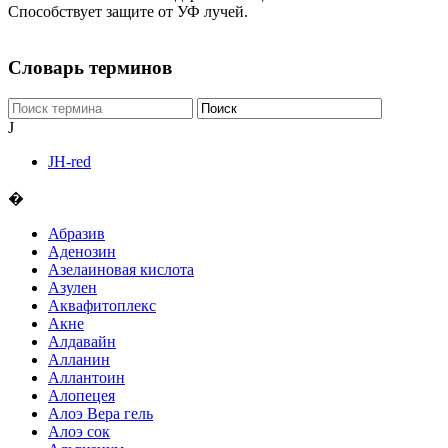
Способствует защите от УФ лучей.
Словарь терминов
J
JH-red
�
Абразив
Аденозин
Азелаиновая кислота
Азулен
Аквафитоплекс
Акне
Алдавайн
Алланин
Аллантоин
Алопецея
Алоэ Вера гель
Алоэ сок