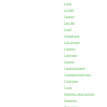
Серин
Си Лайт
Силанол
Син-Эйк
Скраб
Соевый воск
Сои экстракт
Сорбитол
Спирулина
Спорыш
Стрии (растяжки)
Супероксиддисмутаза
Сухая кожа
Т-зона
Табачного листа экстракт
Тилирозид