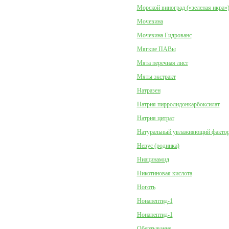
Морской виноград («зеленая икра»
Мочевина
Мочевина Гидрованс
Мягкие ПАВы
Мята перечная лист
Мяты экстракт
Натразен
Натрия пирролидонкарбоксилат
Натрия цитрат
Натуральный увлажняющий факто
Невус (родинка)
Ниацинамид
Никотиновая кислота
Ноготь
Нонапептид-1
Нонапептид-1
Обертывание