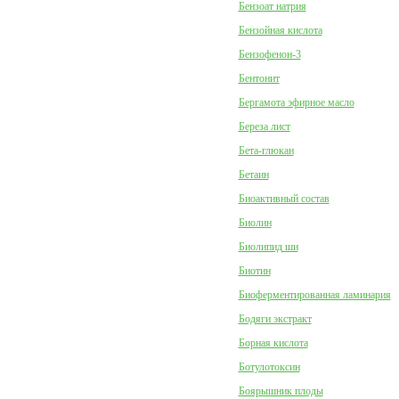
Бензоат натрия
Бензойная кислота
Бензофенон-3
Бентонит
Бергамота эфирное масло
Береза лист
Бета-глюкан
Бетаин
Биоактивный состав
Биолин
Биолипид ши
Биотин
Биоферментированная ламинария
Бодяги экстракт
Борная кислота
Ботулотоксин
Боярышник плоды