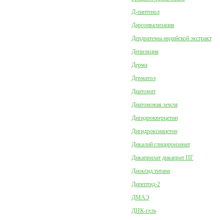
Д-пантенол
Дарсонвализация
Дендратемы индийской экстракт
Депиляция
Дерма
Дерматол
Диатомит
Диатомовая земля
Дигидрокверцетин
Дигидроксиацетон
Дикалий глицирризинат
Дикаприлат дикапрат ПГ
Диоксид титана
Дипептид-2
ДМАЭ
ДНК-гель