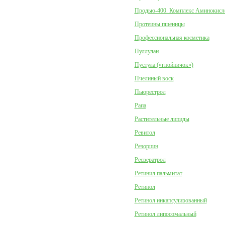
Продью-400. Комплекс Аминокисл
Протеины пшеницы
Профессиональная косметика
Пуллулан
Пустула («гнойничок»)
Пчелиный воск
Пьюрестрол
Рапа
Растительные липиды
Ревитол
Резорцин
Ресвератрол
Ретинил пальмитат
Ретинол
Ретинол инкапсулированный
Ретинол липосомальный