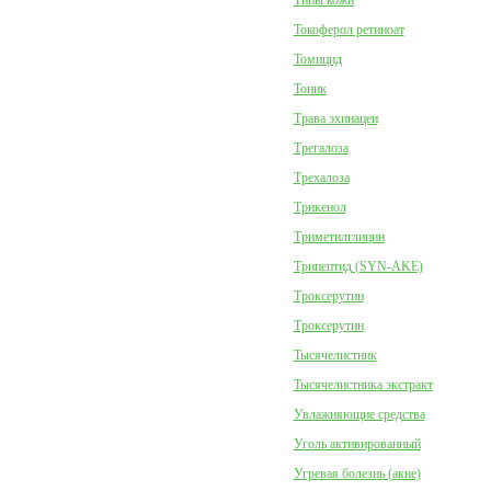
Типы кожи
Токоферол ретиноат
Томицид
Тоник
Трава эхинацеи
Трегалоза
Трехалоза
Трикенол
Триметилглицин
Трипептид (SYN-AKE)
Троксерутин
Троксерутин
Тысячелистник
Тысячелистника экстракт
Увлажняющие средства
Уголь активированный
Угревая болезнь (акне)