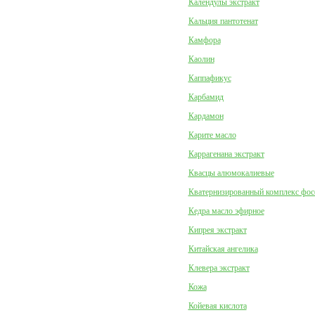
Календулы экстракт
Кальция пантотенат
Камфора
Каолин
Каппафикус
Карбамид
Кардамон
Карите масло
Каррагенана экстракт
Квасцы алюмокалиевые
Кватернизированный комплекс фо
Кедра масло эфирное
Кипрея экстракт
Китайская ангелика
Клевера экстракт
Кожа
Койевая кислота