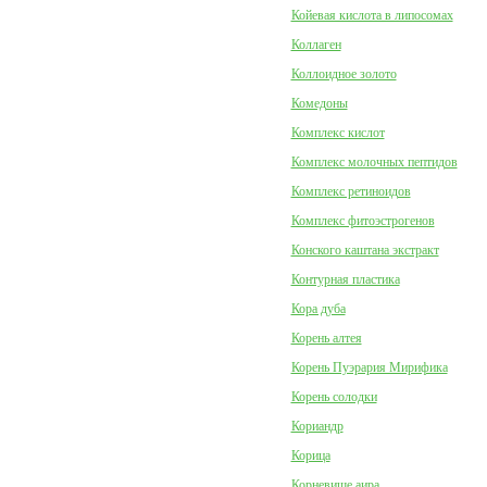
Койевая кислота в липосомах
Коллаген
Коллоидное золото
Комедоны
Комплекс кислот
Комплекс молочных пептидов
Комплекс ретиноидов
Комплекс фитоэстрогенов
Конского каштана экстракт
Контурная пластика
Кора дуба
Корень алтея
Корень Пуэрария Мирифика
Корень солодки
Кориандр
Корица
Корневище аира