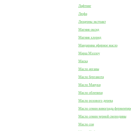
Лифтинг
Люфа
Люцерны экстракт
Магния оксид
Магния хлорид
Мандарина эфирное масло
Марш Мэллоу
Маска
Масло арганы
Масло бергамота
Масло Мануки
Масло облепихи
Масло розового дерева
Масло семян винограда ферментир
Масло семян черной смородины
Масло сои