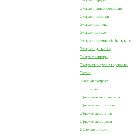
Экстракт череды
Экстракт черной смородины
Экстракт чистотела
Экстракт шиитаке
Экстракт шитаке
Экстракт шлемника байкальского
Экстракт эдельвейса
Экстракт эхинацеи
Экстракты морских водорослей
Эктоин
Эмблики экстракт
Эритрулоза
Эфир ретиноевой кислоты
Эфирное масло корицы
Эфирное масло мяты
Эфирное масло розы
Яблочная кислота