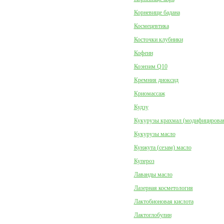
Корневище бадана
Космецевтика
Косточки клубники
Кофеин
Коэнзим Q10
Кремния диоксид
Криомассаж
Кудзу
Кукурузы крахмал (модифицирова
Кукурузы масло
Кунжута (сезам) масло
Купероз
Лаванды масло
Лазерная косметология
Лактобионовая кислота
Лактоглобулин