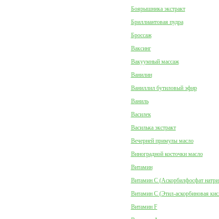
Боярышника экстракт
Бриллиантовая пудра
Броссаж
Ваксинг
Вакуумный массаж
Ванилин
Ваниллил бутиловый эфир
Ваниль
Василек
Василька экстракт
Вечерней примулы масло
Виноградной косточки масло
Витамин
Витамин C (Аскорбилфосфат натри
Витамин C (Этил-аскорбиновая кис
Витамин F