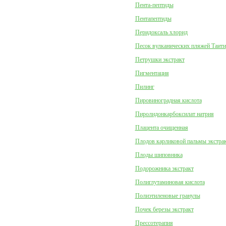
Пента-пептиды
Пентапептиды
Перидоксаль хлорид
Песок вулканических пляжей Таити
Петрушки экстракт
Пигментация
Пилинг
Пировиноградная кислота
Пиролидонкарбоксилат натрия
Плацента очищенная
Плодов карликовой пальмы экстра
Плоды шиповника
Подорожника экстракт
Полиглутаминовая кислота
Полиэтиленовые гранулы
Почек березы экстракт
Прессотерапия