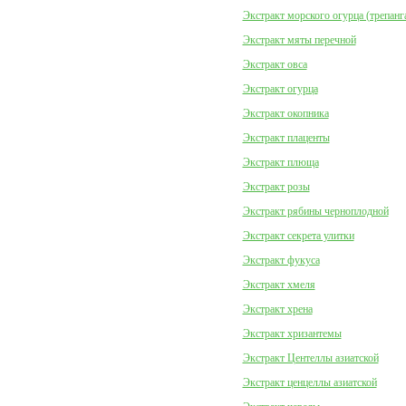
Экстракт морского огурца (трепанг
Экстракт мяты перечной
Экстракт овса
Экстракт огурца
Экстракт окопника
Экстракт плаценты
Экстракт плюща
Экстракт розы
Экстракт рябины черноплодной
Экстракт секрета улитки
Экстракт фукуса
Экстракт хмеля
Экстракт хрена
Экстракт хризантемы
Экстракт Центеллы азиатской
Экстракт ценцеллы азиатской