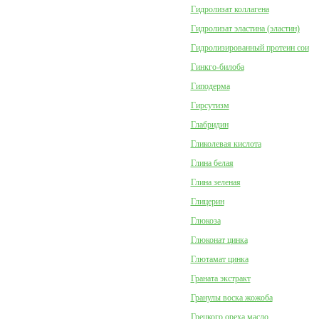
Гидролизат коллагена
Гидролизат эластина (эластин)
Гидролизированный протеин сои
Гинкго-билоба
Гиподерма
Гирсутизм
Глабридин
Гликолевая кислота
Глина белая
Глина зеленая
Глицерин
Глюкоза
Глюконат цинка
Глютамат цинка
Граната экстракт
Гранулы воска жожоба
Грецкого ореха масло