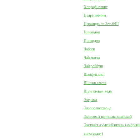
Хлорофиллипт
Цедра лимона
Церамиды w-3/w-6/III
Цинкидон
Цинкидон
Чабрец
Чай матча
Чай ройбуш
Шалфей лист
Шишки хмеля
Шунгитовая вода
Эвермат
Экзополисахарид
Экзосомы центеллы азиатской
Экстракт «зеленой икры» («морско
винограда»)