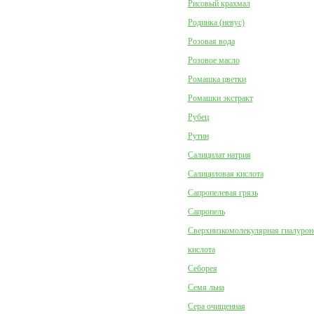
Рисовый крахмал
Родинка (невус)
Розовая вода
Розовое масло
Ромашка цветки
Ромашки экстракт
Рубец
Рутин
Салицилат натрия
Салициловая кислота
Сапропелевая грязь
Сапропель
Сверхнизкомолекулярная гиалурон
кислота
Себорея
Семя льна
Сера очищенная