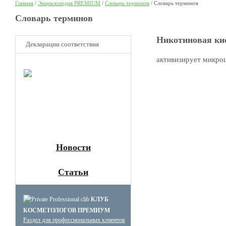
Главная
/
Энциклопедия PREMIUM
/
Словарь терминов
/
Словарь терминов
Cловарь терминов
Никотиновая ки
Декларации соответствия
активизирует микроц
НОВОЕ
Клуб
Премиум
косметологов
Получите скидку до 15%
и бесплатную доставку!
Новости
Статьи
КЛУБ
КОСМЕТОЛОГОВ ПРЕМИУМ
Раздел для профессиональных клиентов