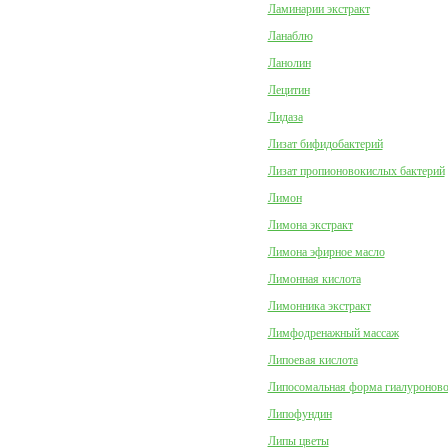
Ламинарии экстракт
Ланаблю
Ланолин
Лецитин
Лидаза
Лизат бифидобактерий
Лизат пропионовокислых бактерий
Лимон
Лимона экстракт
Лимона эфирное масло
Лимонная кислота
Лимонника экстракт
Лимфодренажный массаж
Липоевая кислота
Липосомальная форма гиалуроново
Липофундин
Липы цветы