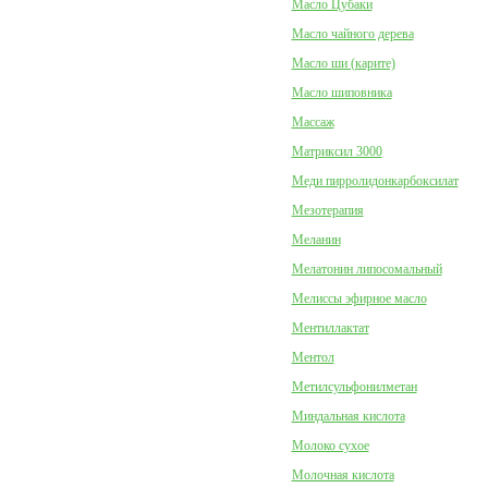
Масло Цубаки
Масло чайного дерева
Масло ши (карите)
Масло шиповника
Массаж
Матриксил 3000
Меди пирролидонкарбоксилат
Мезотерапия
Меланин
Мелатонин липосомальный
Мелиссы эфирное масло
Ментиллактат
Ментол
Метилсульфонилметан
Миндальная кислота
Молоко сухое
Молочная кислота