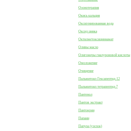
Озонотерапия
Окись кальция
Оксигенированная вода
Оксид цинка
Октилметоксициннамат
Оливы масло
Олигомеры гиалуроновой кислоты
Омоложение
Очищение
Пальмитоил Гексапептид-12
Пальмитоил тетрапептид-7
Пантенол
Пантов экстракт
Пантокрин
Папаин
Папула (узелок)