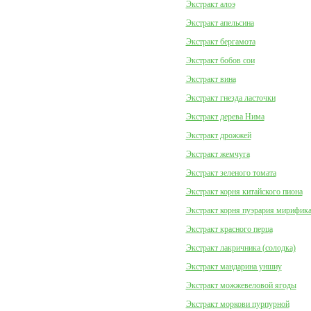
Экстракт алоэ
Экстракт апельсина
Экстракт бергамота
Экстракт бобов сои
Экстракт вина
Экстракт гнезда ласточки
Экстракт дерева Нима
Экстракт дрожжей
Экстракт жемчуга
Экстракт зеленого томата
Экстракт корня китайского пиона
Экстракт корня пуэрария мирифик
Экстракт красного перца
Экстракт лакричника (солодка)
Экстракт мандарина уншиу
Экстракт можжевеловой ягоды
Экстракт моркови пурпурной