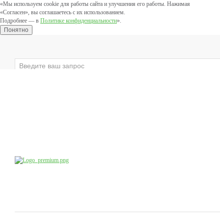
«Мы используем cookie для работы сайта и улучшения его работы. Нажимая
«Согласен», вы соглашаетесь с их использованием.
Подробнее — в
Политике конфиденциальности
».
Понятно
×
ЛИЦО
ВЕКИ
ТЕЛО
ЗАЩИТНЫЕ
Компания
Производство
Продукция
Учебный центр
доб.4
8 (800) 555-79-09
8 (495) 747-41-13
Коснультации специалистов:
по будням с 10:00 до 20:00