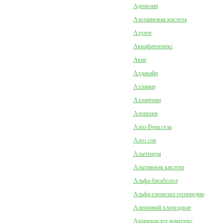
Аденозин
Азелаиновая кислота
Азулен
Аквафитоплекс
Акне
Алдавайн
Алланин
Аллантоин
Алопецея
Алоэ Вера гель
Алоэ сок
Альгизиум
Альгиновая кислота
Альфа-бисаболол
Альфа-глюкозил геспередин
Алюминий хлоргидрат
Аминокислот комплекс