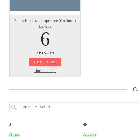
Ближайшее мероприятие Учебного
Центра
6
августа
10:30 - 17:00
Чистка лица
Сл
J
�
JH-red
Абразив