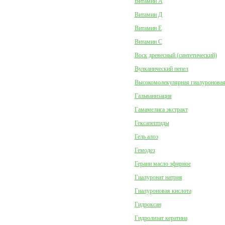
Витамин А
Витамин Д
Витамин Е
Витамин С
Воск древесный (синтетический)
Вулканический пепел
Высокомолекулярная гиалуроновая
Гальванизация
Гамамелиса экстракт
Гексапептиды
Гель алоэ
Гемодез
Герани масло эфирное
Гиалуронат натрия
Гиалуроновая кислота
Гидроксан
Гидролизат кератина