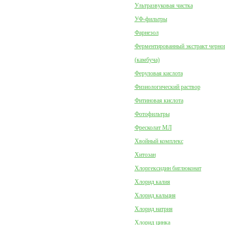
Ультразвуковая чистка
УФ-фильтры
Фарнезол
Ферментированный экстракт черног
(камбуча)
Феруловая кислота
Физиологический раствор
Фитиновая кислота
Фотофильтры
Фресколат МЛ
Хвойный комплекс
Хитозан
Хлоргексидин биглюконат
Хлорид калия
Хлорид кальция
Хлорид натрия
Хлорид цинка