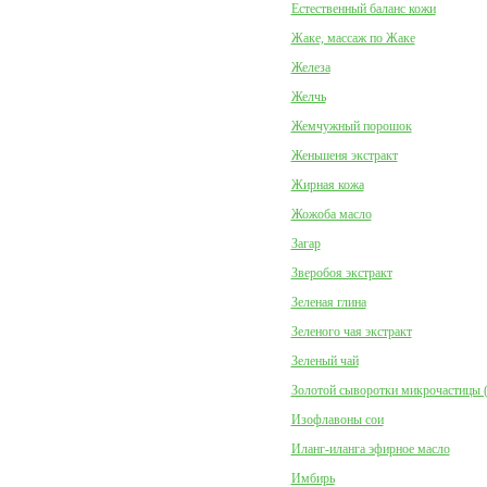
Естественный баланс кожи
Жаке, массаж по Жаке
Железа
Желчь
Жемчужный порошок
Женьшеня экстракт
Жирная кожа
Жожоба масло
Загар
Зверобоя экстракт
Зеленая глина
Зеленого чая экстракт
Зеленый чай
Золотой сыворотки микрочастицы 
Изофлавоны сои
Иланг-иланга эфирное масло
Имбирь