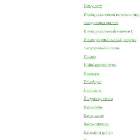
Иммунитет
Инкапсулированная высокомолеку
гиалуроновая кислота
Инкапсулированный витамин Е
Инкапсульрованные микросферы
гиалуроновой кислоты
Инулин
Инфракрасная сауна
Инъекция
Ионофорез
Ирританты
Йогурта протеины
Какао-бобы
Какао-масло
Какао-порошок
Календулы цветки