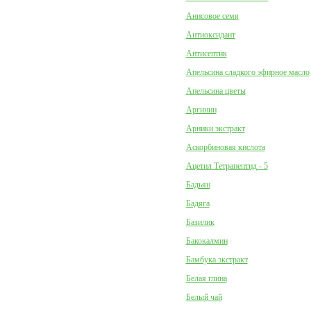
Анисовое семя
Антиоксидант
Антисептик
Апельсина сладкого эфирное масло
Апельсина цветы
Аргинин
Арники экстракт
Аскорбиновая кислота
Ацетил Тетрапептид - 5
Бадьян
Бадяга
Базилик
Бакокалмин
Бамбука экстракт
Белая глина
Белый чай