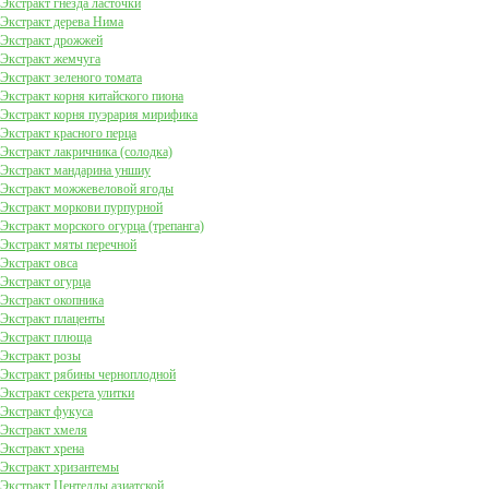
Экстракт гнезда ласточки
Экстракт дерева Нима
Экстракт дрожжей
Экстракт жемчуга
Экстракт зеленого томата
Экстракт корня китайского пиона
Экстракт корня пуэрария мирифика
Экстракт красного перца
Экстракт лакричника (солодка)
Экстракт мандарина уншиу
Экстракт можжевеловой ягоды
Экстракт моркови пурпурной
Экстракт морского огурца (трепанга)
Экстракт мяты перечной
Экстракт овса
Экстракт огурца
Экстракт окопника
Экстракт плаценты
Экстракт плюща
Экстракт розы
Экстракт рябины черноплодной
Экстракт секрета улитки
Экстракт фукуса
Экстракт хмеля
Экстракт хрена
Экстракт хризантемы
Экстракт Центеллы азиатской