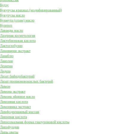
Криомассаж
Кудзу
Кукурузы крахмал (модифицированный)
Кукурузы масло
Кунжута (сезам) масло
Купероз
Лаванды масло
Лазерная косметология
Лактобионовая кислота
Лактоглобулин
Ламинарии экстракт
Ланаблю
Ланолин
Лецитин
Лидаза
Лизат бифидобактерий
Лизат пропионовокислых бактерий
Лимон
Лимона экстракт
Лимона эфирное масло
Лимонная кислота
Лимонника экстракт
Лимфодренажный массаж
Липоевая кислота
Липосомальная форма гиалуроновой кислоты
Липофундин
Липы цветы