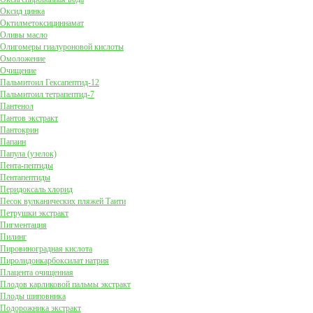
Оксид цинка
Октилметоксициннамат
Оливы масло
Олигомеры гиалуроновой кислоты
Омоложение
Очищение
Пальмитоил Гексапептид-12
Пальмитоил тетрапептид-7
Пантенол
Пантов экстракт
Пантокрин
Папаин
Папула (узелок)
Пента-пептиды
Пентапептиды
Перидоксаль хлорид
Песок вулканических пляжей Таити
Петрушки экстракт
Пигментация
Пилинг
Пировиноградная кислота
Пиролидонкарбоксилат натрия
Плацента очищенная
Плодов карликовой пальмы экстракт
Плоды шиповника
Подорожника экстракт