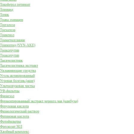
Токоферол ретиноат
Томицид
Тоник
Трава эхинацеи
Трегалоза
Трехалоза
Трикенол
Триметилглицин
Трипептид (SYN-AKE)
Троксерутин
Троксерутин
Тысячелистник
Тысячелистника экстракт
Увлажняющие средства
Уголь активированный
Угревая болезнь (акне)
Ультразвуковая чистка
УФ-фильтры
Фарнезол
Ферментированный экстракт черного чая (камбуча)
Феруловая кислота
Физиологический раствор
Фитиновая кислота
Фотофильтры
Фресколат МЛ
Хвойный комплекс