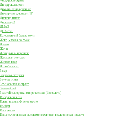
Дигидрокверцетин
Дигидроксиацетон
Дикалий глицирризинат
Дикаприлат дикапрат ПГ
Диоксид титана
Дипептид-2
ДМАЭ
ДНК-гель
Естественный баланс кожи
Жаке, массаж по Жаке
Железа
Желчь
Жемчужный порошок
Женьшеня экстракт
Жирная кожа
Жожоба масло
Загар
Зверобоя экстракт
Зеленая глина
Зеленого чая экстракт
Зеленый чай
Золотой сыворотки микрочастицы (биозолото)
Изофлавоны сои
Иланг-иланга эфирное масло
Имбирь
Иммунитет
Инкапсулированная высокомолекулярная гиалуроновая кислота