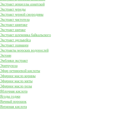
Экстракт ценцеллы азиатской
Экстракт череды
Экстракт черной смородины
Экстракт чистотела
Экстракт шиитаке
Экстракт шитаке
Экстракт шлемника байкальского
Экстракт эдельвейса
Экстракт эхинацеи
Экстракты морских водорослей
Эктоин
Эмблики экстракт
Эритрулоза
Эфир ретиноевой кислоты
Эфирное масло корицы
Эфирное масло мяты
Эфирное масло розы
Яблочная кислота
Ягоды годжи
Яичный порошок
Янтарная кислота