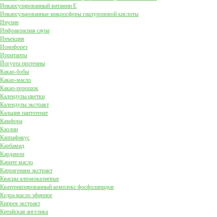
Инкапсулированный витамин Е
Инкапсульрованные микросферы гиалуроновой кислоты
Инулин
Инфракрасная сауна
Инъекция
Ионофорез
Ирританты
Йогурта протеины
Какао-бобы
Какао-масло
Какао-порошок
Календулы цветки
Календулы экстракт
Кальция пантотенат
Камфора
Каолин
Каппафикус
Карбамид
Кардамон
Карите масло
Каррагенана экстракт
Квасцы алюмокалиевые
Кватернизированный комплекс фосфолипидов
Кедра масло эфирное
Кипрея экстракт
Китайская ангелика