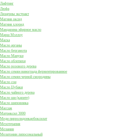
Лифтинг
Люфа
Люцерны экстракт
Магния оксид
Магния хлорид
Мандарина эфирное масло
Марш Мэллоу
Маска
Масло арганы
Масло бергамота
Масло Мануки
Масло облепихи
Масло розового дерева
Масло семян винограда ферментированное
Масло семян черной смородины
Масло сои
Масло Цубаки
Масло чайного дерева
Масло ши (карите)
Масло шиповника
Массаж
Матриксил 3000
Меди пирролидонкарбоксилат
Мезотерапия
Меланин
Мелатонин липосомальный