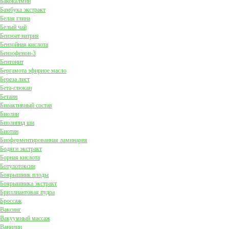
Бакокалмин
Бамбука экстракт
Белая глина
Белый чай
Бензоат натрия
Бензойная кислота
Бензофенон-3
Бентонит
Бергамота эфирное масло
Береза лист
Бета-глюкан
Бетаин
Биоактивный состав
Биолин
Биолипид ши
Биотин
Биоферментированная ламинария
Бодяги экстракт
Борная кислота
Ботулотоксин
Боярышник плоды
Боярышника экстракт
Бриллиантовая пудра
Броссаж
Ваксинг
Вакуумный массаж
Ванилин