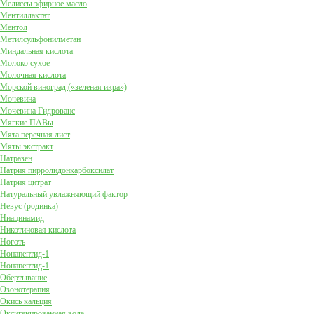
Мелиссы эфирное масло
Ментиллактат
Ментол
Метилсульфонилметан
Миндальная кислота
Молоко сухое
Молочная кислота
Морской виноград («зеленая икра»)
Мочевина
Мочевина Гидрованс
Мягкие ПАВы
Мята перечная лист
Мяты экстракт
Натразен
Натрия пирролидонкарбоксилат
Натрия цитрат
Натуральный увлажняющий фактор
Невус (родинка)
Ниацинамид
Никотиновая кислота
Ноготь
Нонапептид-1
Нонапептид-1
Обертывание
Озонотерапия
Окись кальция
Оксигенированная вода