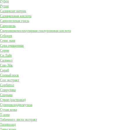
Рубец
Рутин
Салицилат натрия
Салициловая кислота
Сапропелевая грязь
Сапропель
Сверхнизкомолекулярная гиалуроновая кислота
Себорея
Семя льна
Сера очищенная
Серин
Си Лайт
Силанол
Син-Эйк
Скраб
Соевый воск
Сои экстракт
Сорбитол
Спирулина
Спорыш
Стрии (растяжки)
Супероксиддисмутаза
Сухая кожа
Т-зона
Табачного листа экстракт
Тилирозид
Типы кожи