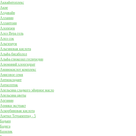
Аквафитоплекс
Акне
Алдавайн
Алланин
Аллантоин
Алопецея
Алоэ Вера гель
Алоэ сок
Альгизиум
Альгиновая кислота
Альфа-бисаболол
Альфа-глюкозил геспередин
Алюминий хлоргидрат
Аминокислот комплекс
Анисовое семя
Антиоксидант
Антисептик
Апельсина сладкого эфирное масло
Апельсина цветы
Аргинин
Арники экстракт
Аскорбиновая кислота
Ацетил Тетрапептид - 5
Бадьян
Бадяга
Базилик