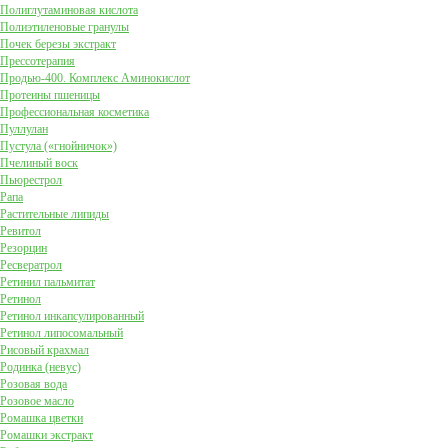
Полиглутаминовая кислота
Полиэтиленовые гранулы
Почек березы экстракт
Прессотерапия
Продью-400. Комплекс Аминокислот
Протеины пшеницы
Профессиональная косметика
Пуллулан
Пустула («гнойничок»)
Пчелиный воск
Пьюрестрол
Рапа
Растительные липиды
Ревитол
Резорцин
Ресвератрол
Ретинил пальмитат
Ретинол
Ретинол инкапсулированный
Ретинол липосомальный
Рисовый крахмал
Родинка (невус)
Розовая вода
Розовое масло
Ромашка цветки
Ромашки экстракт