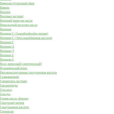
Ваниллил бутиловый эфир
Ваниль
Василек
Василька экстракт
Вечерней примулы масло
Виноградной косточки масло
Витамин
Витамин C (Аскорбилфосфат натрия)
Витамин C (Этил-аскорбиновая кислота)
Витамин F
Витамин А
Витамин Д
Витамин Е
Витамин С
Воск древесный (синтетический)
Вулканический пепел
Высокомолекулярная гиалуроновая кислота
Гальванизация
Гамамелиса экстракт
Гексапептиды
Гель алоэ
Гемодез
Герани масло эфирное
Гиалуронат натрия
Гиалуроновая кислота
Гидроксан