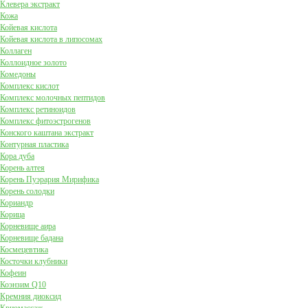
Клевера экстракт
Кожа
Койевая кислота
Койевая кислота в липосомах
Коллаген
Коллоидное золото
Комедоны
Комплекс кислот
Комплекс молочных пептидов
Комплекс ретиноидов
Комплекс фитоэстрогенов
Конского каштана экстракт
Контурная пластика
Кора дуба
Корень алтея
Корень Пуэрария Мирифика
Корень солодки
Кориандр
Корица
Корневище аира
Корневище бадана
Космецевтика
Косточки клубники
Кофеин
Коэнзим Q10
Кремния диоксид