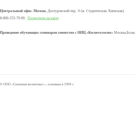
Центральный офис. Москва
, Дохтуровский пер, 6 (м. Студенческая, Киевская).
8-800-555-79-09.
Посмотреть на карте
Проведение обучающих семинаров совместно с НИЦ «Косметология»
Москва,Больш
© ООО «Салонная косметика+», основана в 1994 г