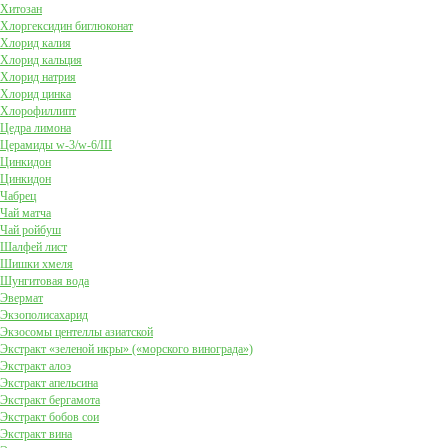
Хитозан
Хлоргексидин биглюконат
Хлорид калия
Хлорид кальция
Хлорид натрия
Хлорид цинка
Хлорофиллипт
Цедра лимона
Церамиды w-3/w-6/III
Цинкидон
Цинкидон
Чабрец
Чай матча
Чай ройбуш
Шалфей лист
Шишки хмеля
Шунгитовая вода
Эвермат
Экзополисахарид
Экзосомы центеллы азиатской
Экстракт «зеленой икры» («морского винограда»)
Экстракт алоэ
Экстракт апельсина
Экстракт бергамота
Экстракт бобов сои
Экстракт вина