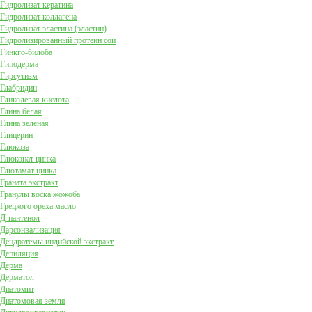
Гидролизат кератина
Гидролизат коллагена
Гидролизат эластина (эластин)
Гидролизированный протеин сои
Гинкго-билоба
Гиподерма
Гирсутизм
Глабридин
Гликолевая кислота
Глина белая
Глина зеленая
Глицерин
Глюкоза
Глюконат цинка
Глютамат цинка
Граната экстракт
Гранулы воска жожоба
Грецкого ореха масло
Д-пантенол
Дарсонвализация
Дендратемы индийской экстракт
Депиляция
Дерма
Дерматол
Диатомит
Диатомовая земля