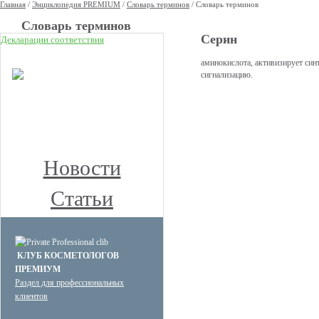
Главная
/
Энциклопедия PREMIUM
/
Словарь терминов
/
Словарь терминов
Cловарь терминов
Серин
Декларации соответствия
НОВОЕ
аминокислота, активизирует си
сигнализацию.
КЛУБ ПРЕМИУМ
КОСМЕТОЛОГОВ
Получите скидку до 15%
и бесплатную доставку!
Новости
Статьи
КЛУБ КОСМЕТОЛОГОВ
ПРЕМИУМ
Раздел для профессиональных
клиентов