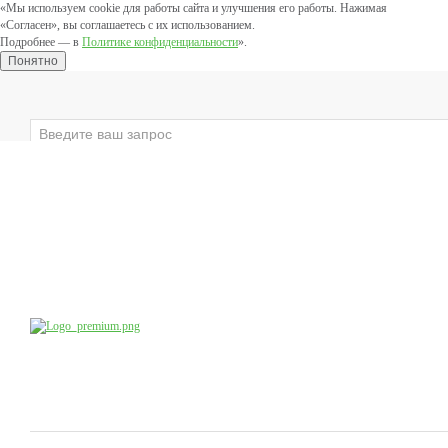
«Мы используем cookie для работы сайта и улучшения его работы. Нажимая
«Согласен», вы соглашаетесь с их использованием.
Подробнее — в
Политике конфиденциальности
».
Понятно
×
ЛИЦО
ВЕКИ
ТЕЛО
ЗАЩИТНЫЕ
Компания
Производство
Продукция
Учебный центр
доб.4
8 (800) 555-79-09
8 (495) 747-41-13
Коснультации специалистов:
по будням с 10:00 до 20:00