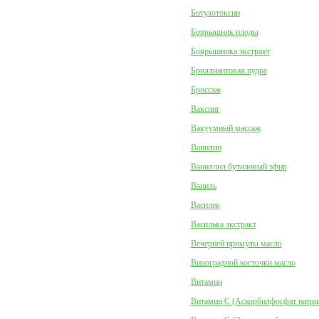
Ботулотоксин
Боярышник плоды
Боярышника экстракт
Бриллиантовая пудра
Броссаж
Ваксинг
Вакуумный массаж
Ванилин
Ваниллил бутиловый эфир
Ваниль
Василек
Василька экстракт
Вечерней примулы масло
Виноградной косточки масло
Витамин
Витамин C (Аскорбилфосфат натри