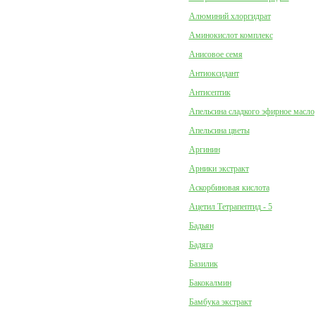
Алюминий хлоргидрат
Аминокислот комплекс
Анисовое семя
Антиоксидант
Антисептик
Апельсина сладкого эфирное масло
Апельсина цветы
Аргинин
Арники экстракт
Аскорбиновая кислота
Ацетил Тетрапептид - 5
Бадьян
Бадяга
Базилик
Бакокалмин
Бамбука экстракт