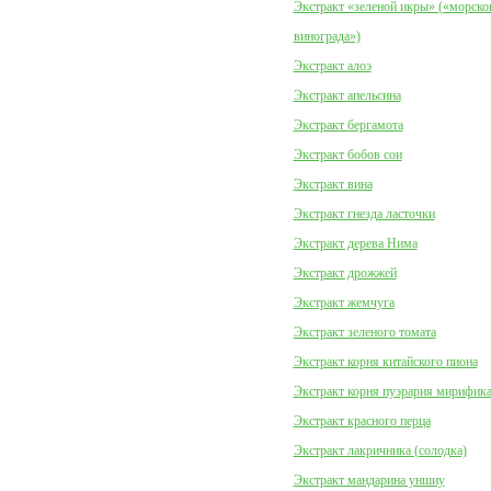
Экстракт «зеленой икры» («морско
винограда»)
Экстракт алоэ
Экстракт апельсина
Экстракт бергамота
Экстракт бобов сои
Экстракт вина
Экстракт гнезда ласточки
Экстракт дерева Нима
Экстракт дрожжей
Экстракт жемчуга
Экстракт зеленого томата
Экстракт корня китайского пиона
Экстракт корня пуэрария мирифик
Экстракт красного перца
Экстракт лакричника (солодка)
Экстракт мандарина уншиу