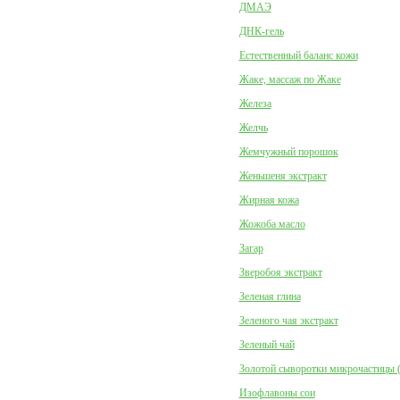
ДМАЭ
ДНК-гель
Естественный баланс кожи
Жаке, массаж по Жаке
Железа
Желчь
Жемчужный порошок
Женьшеня экстракт
Жирная кожа
Жожоба масло
Загар
Зверобоя экстракт
Зеленая глина
Зеленого чая экстракт
Зеленый чай
Золотой сыворотки микрочастицы 
Изофлавоны сои