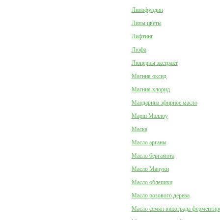
Липофундин
Липы цветы
Лифтинг
Люфа
Люцерны экстракт
Магния оксид
Магния хлорид
Мандарина эфирное масло
Марш Мэллоу
Маска
Масло арганы
Масло бергамота
Масло Мануки
Масло облепихи
Масло розового дерева
Масло семян винограда ферментир