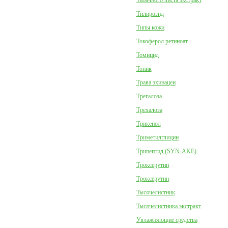
Табачного листа экстракт
Тилирозид
Типы кожи
Токоферол ретиноат
Томицид
Тоник
Трава эхинацеи
Трегалоза
Трехалоза
Трикенол
Триметилглицин
Трипептид (SYN-AKE)
Троксерутин
Троксерутин
Тысячелистник
Тысячелистника экстракт
Увлажняющие средства