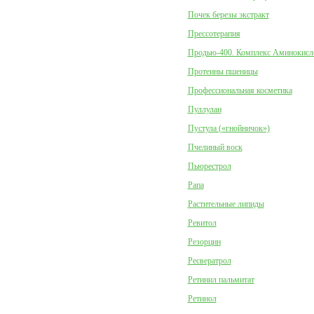
Почек березы экстракт
Прессотерапия
Продью-400. Комплекс Аминокисл
Протеины пшеницы
Профессиональная косметика
Пуллулан
Пустула («гнойничок»)
Пчелиный воск
Пьюрестрол
Рапа
Растительные липиды
Ревитол
Резорцин
Ресвератрол
Ретинил пальмитат
Ретинол