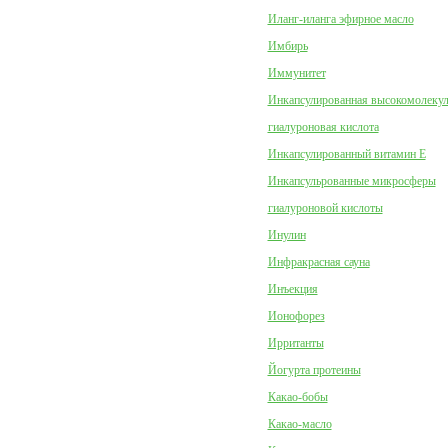
Иланг-иланга эфирное масло
Имбирь
Иммунитет
Инкапсулированная высокомолеку
гиалуроновая кислота
Инкапсулированный витамин Е
Инкапсульрованные микросферы
гиалуроновой кислоты
Инулин
Инфракрасная сауна
Инъекция
Ионофорез
Ирританты
Йогурта протеины
Какао-бобы
Какао-масло