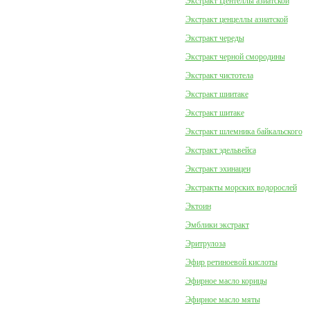
Экстракт Центеллы азиатской
Экстракт ценцеллы азиатской
Экстракт череды
Экстракт черной смородины
Экстракт чистотела
Экстракт шиитаке
Экстракт шитаке
Экстракт шлемника байкальского
Экстракт эдельвейса
Экстракт эхинацеи
Экстракты морских водорослей
Эктоин
Эмблики экстракт
Эритрулоза
Эфир ретиноевой кислоты
Эфирное масло корицы
Эфирное масло мяты