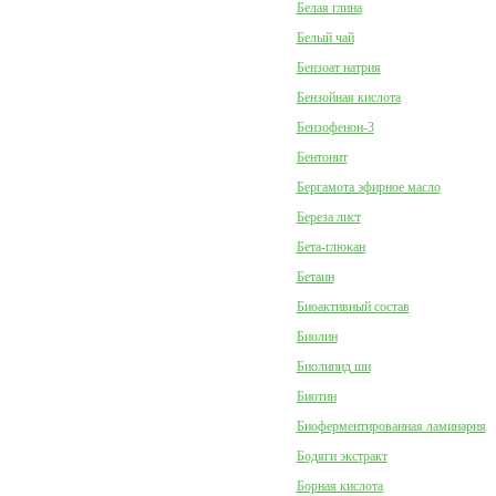
Белая глина
Белый чай
Бензоат натрия
Бензойная кислота
Бензофенон-3
Бентонит
Бергамота эфирное масло
Береза лист
Бета-глюкан
Бетаин
Биоактивный состав
Биолин
Биолипид ши
Биотин
Биоферментированная ламинария
Бодяги экстракт
Борная кислота