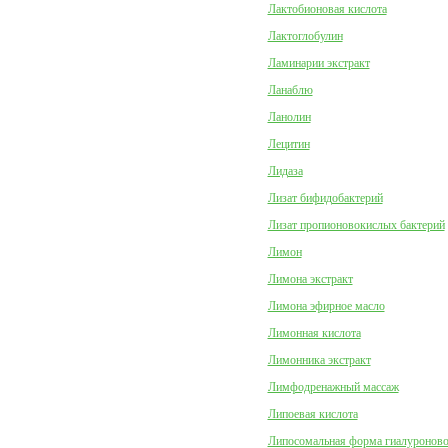
Лактобионовая кислота
Лактоглобулин
Ламинарии экстракт
Ланаблю
Ланолин
Лецитин
Лидаза
Лизат бифидобактерий
Лизат пропионовокислых бактерий
Лимон
Лимона экстракт
Лимона эфирное масло
Лимонная кислота
Лимонника экстракт
Лимфодренажный массаж
Липоевая кислота
Липосомальная форма гиалуроново