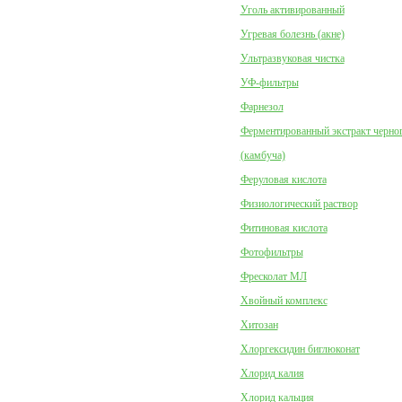
Уголь активированный
Угревая болезнь (акне)
Ультразвуковая чистка
УФ-фильтры
Фарнезол
Ферментированный экстракт черног
(камбуча)
Феруловая кислота
Физиологический раствор
Фитиновая кислота
Фотофильтры
Фресколат МЛ
Хвойный комплекс
Хитозан
Хлоргексидин биглюконат
Хлорид калия
Хлорид кальция