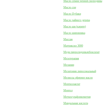
Масло семян черной смородины
Масло сои
Масло Цубаки
Масло чайного дерева
Масло ши (карите)
Масло шиповника
Массаж
Матриксил 3000
Меди пирролидонкарбоксилат
Мезотерапия
Меланин
Мелатонин липосомальный
Мелиссы эфирное масло
Ментиллактат
Ментол
Метилсульфонилметан
Миндальная кислота