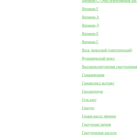
Витамин C (Этил-аскорбиновая кис
Витамин F
Витамин А
Витамин Д
Витамин Е
Витамин С
Воск древесный (синтетический)
Вулканический пепел
Высокомолекулярная гиалуроновая
Гальванизация
Гамамелиса экстракт
Гексапептиды
Гель алоэ
Гемодез
Герани масло эфирное
Гиалуронат натрия
Гиалуроновая кислота