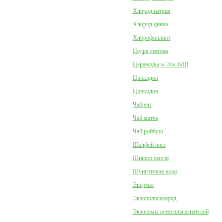
Хлорид натрия
Хлорид цинка
Хлорофиллипт
Цедра лимона
Церамиды w-3/w-6/III
Цинкидон
Цинкидон
Чабрец
Чай матча
Чай ройбуш
Шалфей лист
Шишки хмеля
Шунгитовая вода
Эвермат
Экзополисахарид
Экзосомы центеллы азиатской