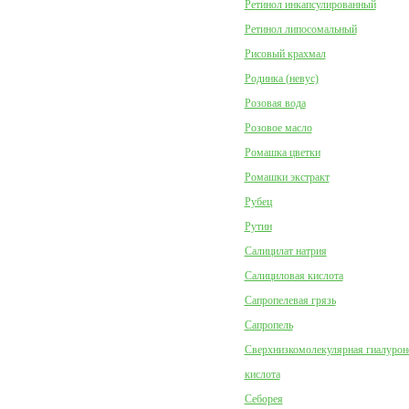
Ретинол инкапсулированный
Ретинол липосомальный
Рисовый крахмал
Родинка (невус)
Розовая вода
Розовое масло
Ромашка цветки
Ромашки экстракт
Рубец
Рутин
Салицилат натрия
Салициловая кислота
Сапропелевая грязь
Сапропель
Сверхнизкомолекулярная гиалурон
кислота
Себорея