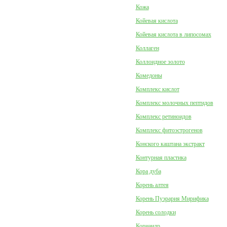
Кожа
Койевая кислота
Койевая кислота в липосомах
Коллаген
Коллоидное золото
Комедоны
Комплекс кислот
Комплекс молочных пептидов
Комплекс ретиноидов
Комплекс фитоэстрогенов
Конского каштана экстракт
Контурная пластика
Кора дуба
Корень алтея
Корень Пуэрария Мирифика
Корень солодки
Кориандр