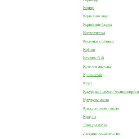
Корица
Корневище аира
Корневище бадана
Космецевтика
Косточки клубники
Кофеин
Коэнзим Q10
Кремния диоксид
Криомассаж
Кудзу
Кукурузы крахмал (модифицирова
Кукурузы масло
Кунжута (сезам) масло
Купероз
Лаванды масло
Лазерная косметология