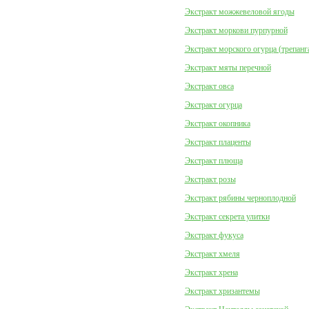
Экстракт можжевеловой ягоды
Экстракт моркови пурпурной
Экстракт морского огурца (трепанг
Экстракт мяты перечной
Экстракт овса
Экстракт огурца
Экстракт окопника
Экстракт плаценты
Экстракт плюща
Экстракт розы
Экстракт рябины черноплодной
Экстракт секрета улитки
Экстракт фукуса
Экстракт хмеля
Экстракт хрена
Экстракт хризантемы