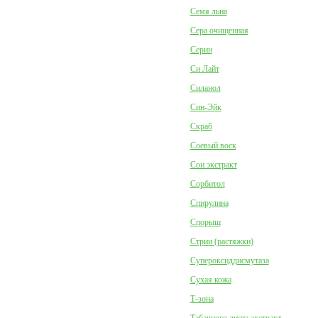
Семя льна
Сера очищенная
Серин
Си Лайт
Силанол
Син-Эйк
Скраб
Соевый воск
Сои экстракт
Сорбитол
Спирулина
Спорыш
Стрии (растяжки)
Супероксиддисмутаза
Сухая кожа
Т-зона