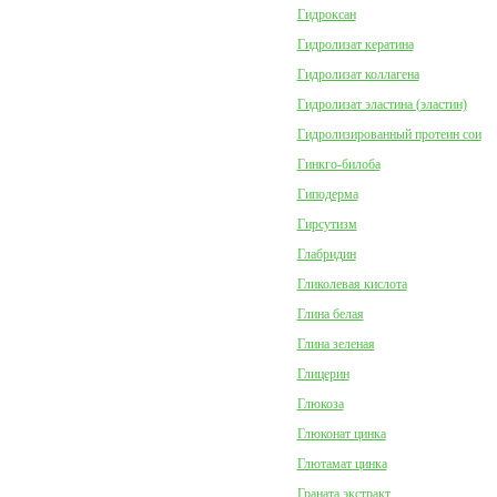
Гидроксан
Гидролизат кератина
Гидролизат коллагена
Гидролизат эластина (эластин)
Гидролизированный протеин сои
Гинкго-билоба
Гиподерма
Гирсутизм
Глабридин
Гликолевая кислота
Глина белая
Глина зеленая
Глицерин
Глюкоза
Глюконат цинка
Глютамат цинка
Граната экстракт