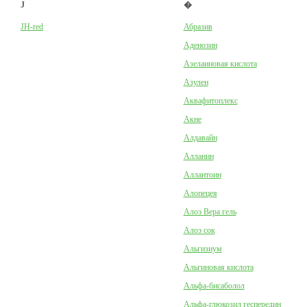
J
�
JH-red
Абразив
Аденозин
Азелаиновая кислота
Азулен
Аквафитоплекс
Акне
Алдавайн
Алланин
Аллантоин
Алопецея
Алоэ Вера гель
Алоэ сок
Альгизиум
Альгиновая кислота
Альфа-бисаболол
Альфа-глюкозил геспередин