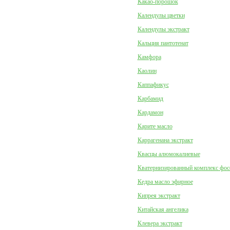
Какао-порошок
Календулы цветки
Календулы экстракт
Кальция пантотенат
Камфора
Каолин
Каппафикус
Карбамид
Кардамон
Карите масло
Каррагенана экстракт
Квасцы алюмокалиевые
Кватернизированный комплекс фо
Кедра масло эфирное
Кипрея экстракт
Китайская ангелика
Клевера экстракт