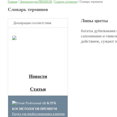
Главная
/
Энциклопедия PREMIUM
/
Словарь терминов
/
Словарь терминов
Cловарь терминов
Липы цветы
Декларации соответствия
богаты дубильными 
НОВОЕ
сапонинами и глико
Клуб
действием, сужают 
Премиум
косметологов
Получите скидку до 15%
и бесплатную доставку!
Новости
Статьи
КЛУБ
КОСМЕТОЛОГОВ ПРЕМИУМ
Раздел для профессиональных клиентов