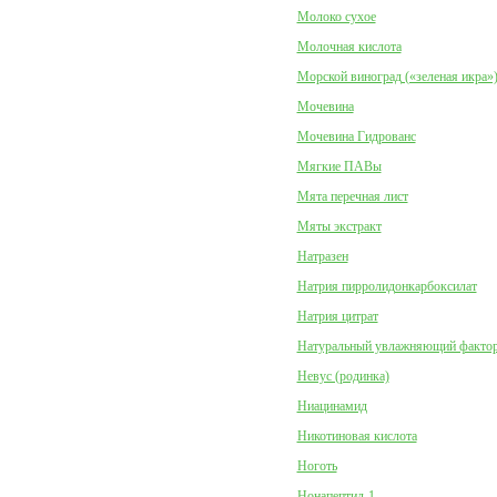
Молоко сухое
Молочная кислота
Морской виноград («зеленая икра»
Мочевина
Мочевина Гидрованс
Мягкие ПАВы
Мята перечная лист
Мяты экстракт
Натразен
Натрия пирролидонкарбоксилат
Натрия цитрат
Натуральный увлажняющий факто
Невус (родинка)
Ниацинамид
Никотиновая кислота
Ноготь
Нонапептид-1