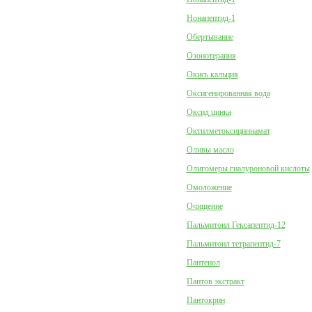
Нонапептид-1
Обертывание
Озонотерапия
Окись кальция
Оксигенированная вода
Оксид цинка
Октилметоксициннамат
Оливы масло
Олигомеры гиалуроновой кислоты
Омоложение
Очищение
Пальмитоил Гексапептид-12
Пальмитоил тетрапептид-7
Пантенол
Пантов экстракт
Пантокрин