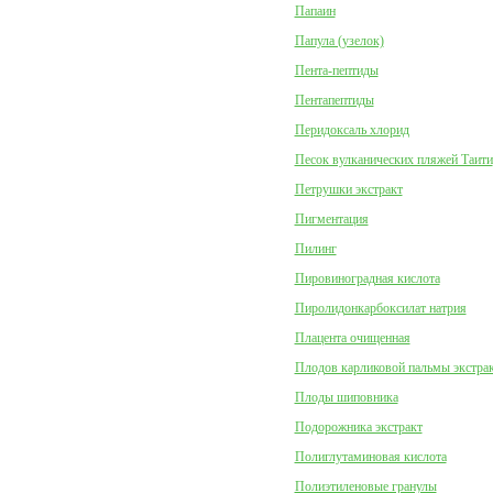
Папаин
Папула (узелок)
Пента-пептиды
Пентапептиды
Перидоксаль хлорид
Песок вулканических пляжей Таити
Петрушки экстракт
Пигментация
Пилинг
Пировиноградная кислота
Пиролидонкарбоксилат натрия
Плацента очищенная
Плодов карликовой пальмы экстра
Плоды шиповника
Подорожника экстракт
Полиглутаминовая кислота
Полиэтиленовые гранулы