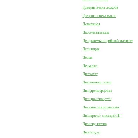
Гранулы воска жожоба
Грецкого ореха масло
Д-пантенол
Дарсонвализация
Дендратемы индийской экстракт
Депиляция
Дерма
Дерматол
Диатомит
Диатомовая земля
Дигидрокверцетин
Дигидроксиацетон
Дикалий глицирризинат
Дикаприлат дикапрат ПГ
Диоксид титана
Дипептид-2