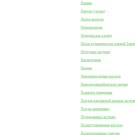
Папаин
Папула (узелок)
Пента-пептиды
Пентапептиды
Перидоксаль хлорид
Песок вулканических пляжей Таити
Петрушки экстракт
Пигментация
Пилинг
Пировиноградная кислота
Пиролидонкарбоксилат натрия
Плацента очищенная
Плодов карликовой пальмы экстра
Плоды шиповника
Подорожника экстракт
Полиглутаминовая кислота
Полиэтиленовые гранулы