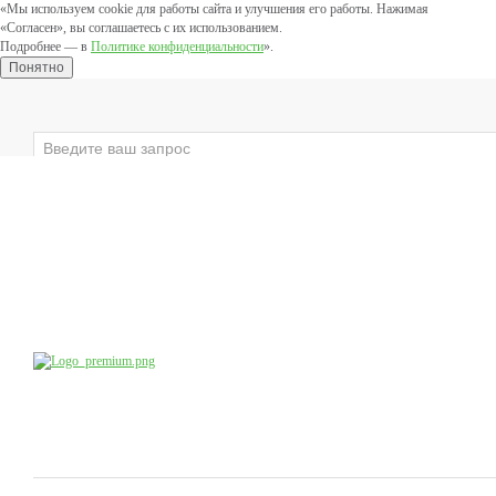
«Мы используем cookie для работы сайта и улучшения его работы. Нажимая
«Согласен», вы соглашаетесь с их использованием.
Подробнее — в
Политике конфиденциальности
».
Понятно
×
ЛИЦО
ВЕКИ
ТЕЛО
ЗАЩИТНЫЕ
Компания
Производство
Продукция
Учебный центр
доб.4
8 (800) 555-79-09
8 (495) 747-41-13
Коснультации специалистов:
по будням с 10:00 до 20:00