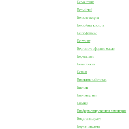
Белая глина
Белый чай
Бензоат натрия
Бензойная кислота
Бензофенон-3
Бентонит
Бергамота эфирное масло
Береза лист
Бета-глюкан
Бетаин
Биоактивный состав
Биолин
Биолипид ши
Биотин
Биоферментированная ламинария
Бодяги экстракт
Борная кислота