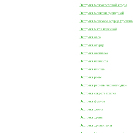
Экстракт можжевеловой ягоды
Экстракт моркови пурпурной
Экстракт морского огурца (трепанг
Экстракт мяты перечной
Экстракт овса
Экстракт огурца
Экстракт окопника
Экстракт плаценты
Экстракт плюща
Экстракт розы
Экстракт рябины черноплодной
Экстракт секрета улитки
Экстракт фукуса
Экстракт хмеля
Экстракт хрена
Экстракт хризантемы