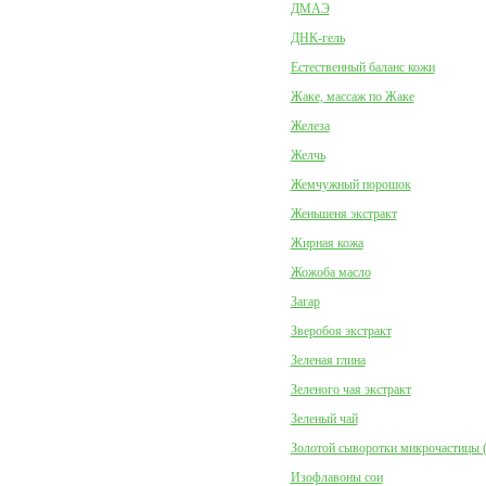
ДМАЭ
ДНК-гель
Естественный баланс кожи
Жаке, массаж по Жаке
Железа
Желчь
Жемчужный порошок
Женьшеня экстракт
Жирная кожа
Жожоба масло
Загар
Зверобоя экстракт
Зеленая глина
Зеленого чая экстракт
Зеленый чай
Золотой сыворотки микрочастицы 
Изофлавоны сои