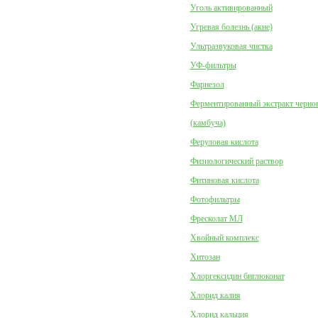
Уголь активированный
Угревая болезнь (акне)
Ультразвуковая чистка
УФ-фильтры
Фарнезол
Ферментированный экстракт черног
(камбуча)
Феруловая кислота
Физиологический раствор
Фитиновая кислота
Фотофильтры
Фресколат МЛ
Хвойный комплекс
Хитозан
Хлоргексидин биглюконат
Хлорид калия
Хлорид кальция