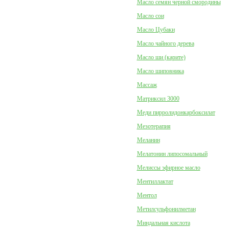
Масло семян черной смородины
Масло сои
Масло Цубаки
Масло чайного дерева
Масло ши (карите)
Масло шиповника
Массаж
Матриксил 3000
Меди пирролидонкарбоксилат
Мезотерапия
Меланин
Мелатонин липосомальный
Мелиссы эфирное масло
Ментиллактат
Ментол
Метилсульфонилметан
Миндальная кислота