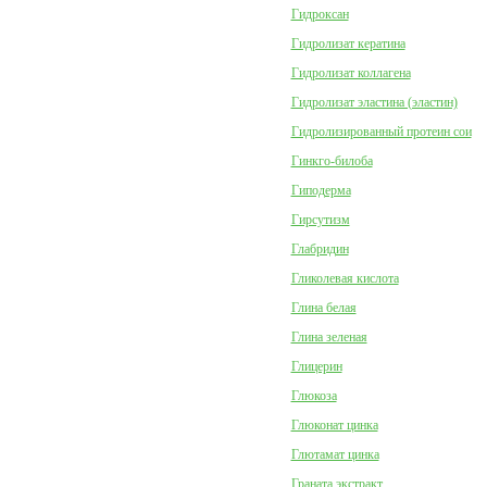
Гидроксан
Гидролизат кератина
Гидролизат коллагена
Гидролизат эластина (эластин)
Гидролизированный протеин сои
Гинкго-билоба
Гиподерма
Гирсутизм
Глабридин
Гликолевая кислота
Глина белая
Глина зеленая
Глицерин
Глюкоза
Глюконат цинка
Глютамат цинка
Граната экстракт