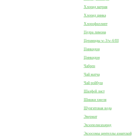
Хлорид натрия
Хлорид цинка
Хлорофиллипт
Цедра лимона
Церамиды w-3/w-6/III
Цинкидон
Цинкидон
Чабрец
Чай матча
Чай ройбуш
Шалфей лист
Шишки хмеля
Шунгитовая вода
Эвермат
Экзополисахарид
Экзосомы центеллы азиатской