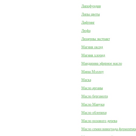
Липофундин
Липы цветы
Лифтинг
Люфа
Люцерны экстракт
Магния оксид
Магния хлорид
Мандарина эфирное масло
Марш Мэллоу
Маска
Масло арганы
Масло бергамота
Масло Мануки
Масло облепихи
Масло розового дерева
Масло семян винограда ферментир