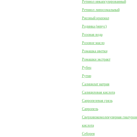
Ретинол инкапсулированный
Ретинол липосомальный
Рисовый крахмал
Родинка (невус)
Розовая вода
Розовое масло
Ромашка цветки
Ромашки экстракт
Рубец
Рутин
Салицилат натрия
Салициловая кислота
Сапропелевая грязь
Сапропель
Сверхнизкомолекулярная гиалурон
кислота
Себорея