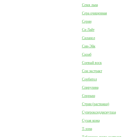
Семя льна
Сера очищенная
Серин
Си Лайт
Силанол
Син-Эйк
Скраб
Соевый воск
Сои экстракт
Сорбитол
Спирулина
Спорыш
Стрии (растяжки)
Супероксиддисмутаза
Сухая кожа
Т-зона