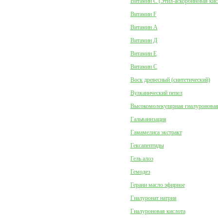
Витамин C (Этил-аскорбиновая кис
Витамин F
Витамин А
Витамин Д
Витамин Е
Витамин С
Воск древесный (синтетический)
Вулканический пепел
Высокомолекулярная гиалуроновая
Гальванизация
Гамамелиса экстракт
Гексапептиды
Гель алоэ
Гемодез
Герани масло эфирное
Гиалуронат натрия
Гиалуроновая кислота