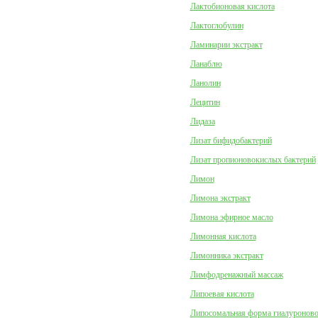
Лактобионовая кислота
Лактоглобулин
Ламинарии экстракт
Ланаблю
Ланолин
Лецитин
Лидаза
Лизат бифидобактерий
Лизат пропионовокислых бактерий
Лимон
Лимона экстракт
Лимона эфирное масло
Лимонная кислота
Лимонника экстракт
Лимфодренажный массаж
Липоевая кислота
Липосомальная форма гиалуроново