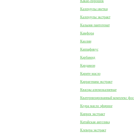
Какао-порошок
Календулы цветки
Календулы экстракт
Кальция пантотенат
Камфора
Каолин
Каппафикус
Карбамид
Кардамон
Карите масло
Каррагенана экстракт
Квасцы алюмокалиевые
Кватернизированный комплекс фо
Кедра масло эфирное
Кипрея экстракт
Китайская ангелика
Клевера экстракт