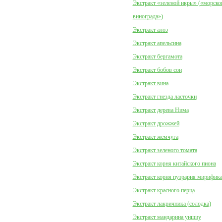
Экстракт «зеленой икры» («морско
винограда»)
Экстракт алоэ
Экстракт апельсина
Экстракт бергамота
Экстракт бобов сои
Экстракт вина
Экстракт гнезда ласточки
Экстракт дерева Нима
Экстракт дрожжей
Экстракт жемчуга
Экстракт зеленого томата
Экстракт корня китайского пиона
Экстракт корня пуэрария мирифик
Экстракт красного перца
Экстракт лакричника (солодка)
Экстракт мандарина уншиу