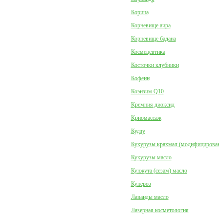
Корица
Корневище аира
Корневище бадана
Космецевтика
Косточки клубники
Кофеин
Коэнзим Q10
Кремния диоксид
Криомассаж
Кудзу
Кукурузы крахмал (модифицирова
Кукурузы масло
Кунжута (сезам) масло
Купероз
Лаванды масло
Лазерная косметология