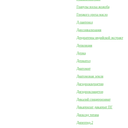
Гранулы воска жожоба
Грецкого ореха масло
Д-пантенол
Дарсонвализация
Дендратемы индийской экстракт
Депиляция
Дерма
Дерматол
Диатомит
Диатомовая земля
Дигидрокверцетин
Дигидроксиацетон
Дикалий глицирризинат
Дикаприлат дикапрат ПГ
Диоксид титана
Дипептид-2