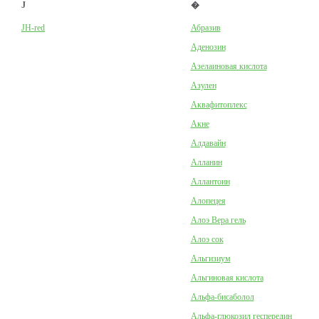
J
�
JH-red
Абразив
Аденозин
Азелаиновая кислота
Азулен
Аквафитоплекс
Акне
Алдавайн
Алланин
Аллантоин
Алопецея
Алоэ Вера гель
Алоэ сок
Альгизиум
Альгиновая кислота
Альфа-бисаболол
Альфа-глюкозил геспередин