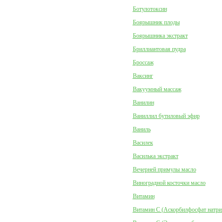
Ботулотоксин
Боярышник плоды
Боярышника экстракт
Бриллиантовая пудра
Броссаж
Ваксинг
Вакуумный массаж
Ванилин
Ваниллил бутиловый эфир
Ваниль
Василек
Василька экстракт
Вечерней примулы масло
Виноградной косточки масло
Витамин
Витамин C (Аскорбилфосфат натри