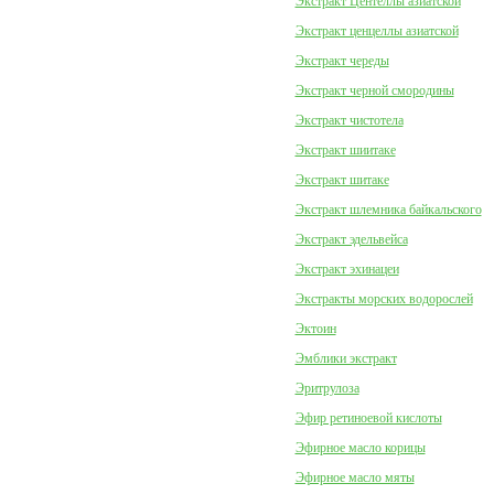
Экстракт Центеллы азиатской
Экстракт ценцеллы азиатской
Экстракт череды
Экстракт черной смородины
Экстракт чистотела
Экстракт шиитаке
Экстракт шитаке
Экстракт шлемника байкальского
Экстракт эдельвейса
Экстракт эхинацеи
Экстракты морских водорослей
Эктоин
Эмблики экстракт
Эритрулоза
Эфир ретиноевой кислоты
Эфирное масло корицы
Эфирное масло мяты