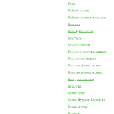
Кожа
Койевая кислота
Койевая кислота в липосомах
Коллаген
Коллоидное золото
Комедоны
Комплекс кислот
Комплекс молочных пептидов
Комплекс ретиноидов
Комплекс фитоэстрогенов
Конского каштана экстракт
Контурная пластика
Кора дуба
Корень алтея
Корень Пуэрария Мирифика
Корень солодки
Кориандр