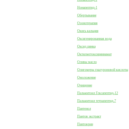
Нонапептид-1
Обертывание
Озонотерапия
Окись кальция
Оксигенированная вода
Оксид цинка
Октилметоксициннамат
Оливы масло
Олигомеры гиалуроновой кислоты
Омоложение
Очищение
Пальмитоил Гексапептид-12
Пальмитоил тетрапептид-7
Пантенол
Пантов экстракт
Пантокрин