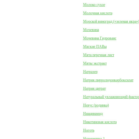
Молоко сухое
Молочная кислота
Морской виноград («зеленая икра»
Мочевина
Мочевина Гидрованс
Мягкие ПАВы
Мята перечная лист
Мяты экстракт
Натразен
Натрия пирролидонкарбоксилат
Натрия цитрат
Натуральный увлажняющий факто
Невус (родинка)
Ниацинамид
Никотиновая кислота
Ноготь
Нонапептид-1