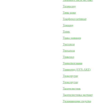
Табачного листа экстракт
Тилирозид
Типы кожи
Токоферол ретиноат
Томицид
Тоник
Трава эхинацеи
Трегалоза
Трехалоза
Трикенол
Триметилглицин
Трипептид (SYN-AKE)
Троксерутин
Троксерутин
Тысячелистник
Тысячелистника экстракт
Увлажняющие средства