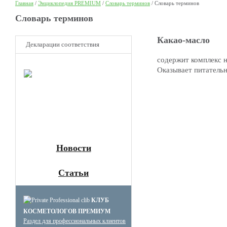
Главная
/
Энциклопедия PREMIUM
/
Словарь терминов
/
Словарь терминов
Cловарь терминов
Какао-масло
Декларации соответствия
содержит комплекс 
НОВОЕ
Оказывает питатель
Клуб
Премиум
косметологов
Получите скидку до 15%
и бесплатную доставку!
Новости
Статьи
КЛУБ
КОСМЕТОЛОГОВ ПРЕМИУМ
Раздел для профессиональных клиентов