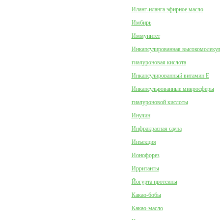
Иланг-иланга эфирное масло
Имбирь
Иммунитет
Инкапсулированная высокомолеку
гиалуроновая кислота
Инкапсулированный витамин Е
Инкапсульрованные микросферы
гиалуроновой кислоты
Инулин
Инфракрасная сауна
Инъекция
Ионофорез
Ирританты
Йогурта протеины
Какао-бобы
Какао-масло