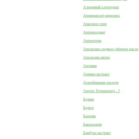
Алюминий хлоргидрат
Аминокислот комплекс
Анисовое семя
Антиоксидант
Антисептик
Апельсина сладкого эфирное масло
Апельсина цветы
Аргинин
Арники экстракт
Аскорбиновая кислота
Ацетил Тетрапептид - 5
Бадьян
Бадяга
Базилик
Бакокалмин
Бамбука экстракт