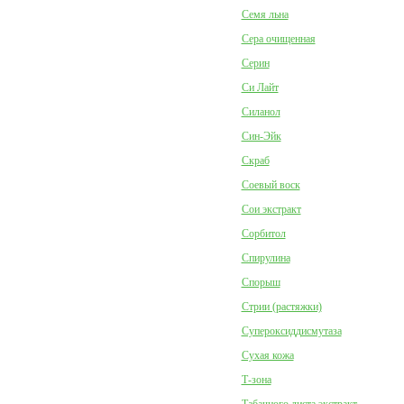
Семя льна
Сера очищенная
Серин
Си Лайт
Силанол
Син-Эйк
Скраб
Соевый воск
Сои экстракт
Сорбитол
Спирулина
Спорыш
Стрии (растяжки)
Супероксиддисмутаза
Сухая кожа
Т-зона