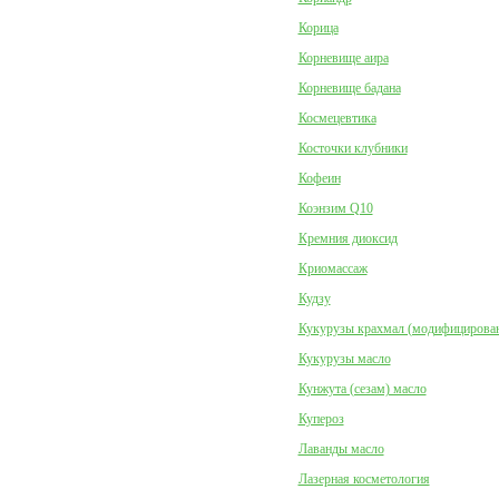
Корица
Корневище аира
Корневище бадана
Космецевтика
Косточки клубники
Кофеин
Коэнзим Q10
Кремния диоксид
Криомассаж
Кудзу
Кукурузы крахмал (модифицирова
Кукурузы масло
Кунжута (сезам) масло
Купероз
Лаванды масло
Лазерная косметология