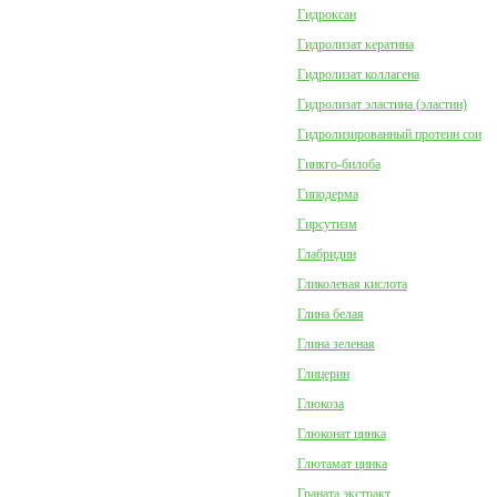
Гидроксан
Гидролизат кератина
Гидролизат коллагена
Гидролизат эластина (эластин)
Гидролизированный протеин сои
Гинкго-билоба
Гиподерма
Гирсутизм
Глабридин
Гликолевая кислота
Глина белая
Глина зеленая
Глицерин
Глюкоза
Глюконат цинка
Глютамат цинка
Граната экстракт