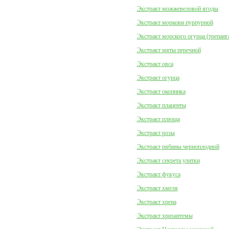
Экстракт можжевеловой ягоды
Экстракт моркови пурпурной
Экстракт морского огурца (трепанг
Экстракт мяты перечной
Экстракт овса
Экстракт огурца
Экстракт окопника
Экстракт плаценты
Экстракт плюща
Экстракт розы
Экстракт рябины черноплодной
Экстракт секрета улитки
Экстракт фукуса
Экстракт хмеля
Экстракт хрена
Экстракт хризантемы