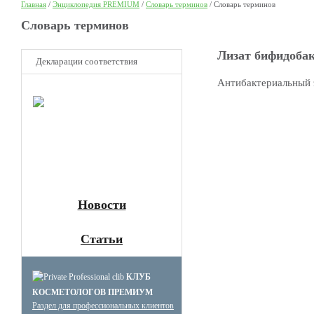
Главная
/
Энциклопедия PREMIUM
/
Словарь терминов
/
Словарь терминов
Cловарь терминов
Лизат бифидоба
Декларации соответствия
Антибактериальный 
НОВОЕ
Клуб
Премиум
косметологов
Получите скидку до 15%
и бесплатную доставку!
Новости
Статьи
КЛУБ
КОСМЕТОЛОГОВ ПРЕМИУМ
Раздел для профессиональных клиентов