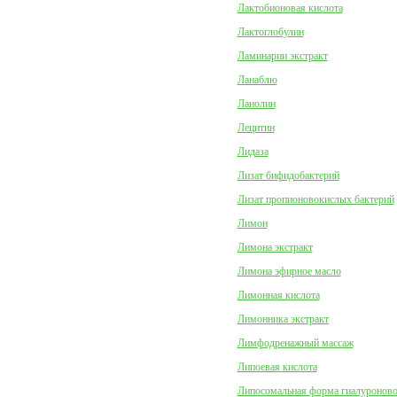
Лактобионовая кислота
Лактоглобулин
Ламинарии экстракт
Ланаблю
Ланолин
Лецитин
Лидаза
Лизат бифидобактерий
Лизат пропионовокислых бактерий
Лимон
Лимона экстракт
Лимона эфирное масло
Лимонная кислота
Лимонника экстракт
Лимфодренажный массаж
Липоевая кислота
Липосомальная форма гиалуроново