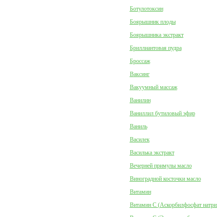
Ботулотоксин
Боярышник плоды
Боярышника экстракт
Бриллиантовая пудра
Броссаж
Ваксинг
Вакуумный массаж
Ванилин
Ваниллил бутиловый эфир
Ваниль
Василек
Василька экстракт
Вечерней примулы масло
Виноградной косточки масло
Витамин
Витамин C (Аскорбилфосфат натри