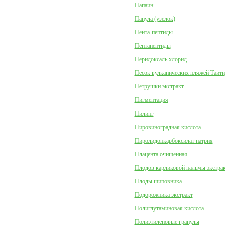
Папаин
Папула (узелок)
Пента-пептиды
Пентапептиды
Перидоксаль хлорид
Песок вулканических пляжей Таити
Петрушки экстракт
Пигментация
Пилинг
Пировиноградная кислота
Пиролидонкарбоксилат натрия
Плацента очищенная
Плодов карликовой пальмы экстра
Плоды шиповника
Подорожника экстракт
Полиглутаминовая кислота
Полиэтиленовые гранулы