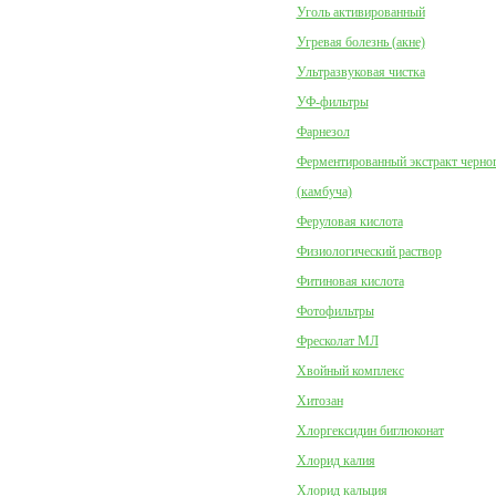
Уголь активированный
Угревая болезнь (акне)
Ультразвуковая чистка
УФ-фильтры
Фарнезол
Ферментированный экстракт черног
(камбуча)
Феруловая кислота
Физиологический раствор
Фитиновая кислота
Фотофильтры
Фресколат МЛ
Хвойный комплекс
Хитозан
Хлоргексидин биглюконат
Хлорид калия
Хлорид кальция