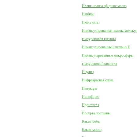
Иланг-иланга эфирное масло
Имбирь
Иммунитет
Инкапсулированная высокомолеку
гиалуроновая кислота
Инкапсулированный витамин Е
Инкапсульрованные микросферы
гиалуроновой кислоты
Инулин
Инфракрасная сауна
Инъекция
Ионофорез
Ирританты
Йогурта протеины
Какао-бобы
Какао-масло