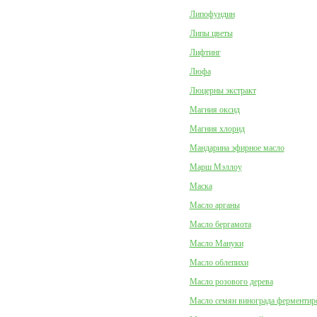
Липофундин
Липы цветы
Лифтинг
Люфа
Люцерны экстракт
Магния оксид
Магния хлорид
Мандарина эфирное масло
Марш Мэллоу
Маска
Масло арганы
Масло бергамота
Масло Мануки
Масло облепихи
Масло розового дерева
Масло семян винограда ферментир