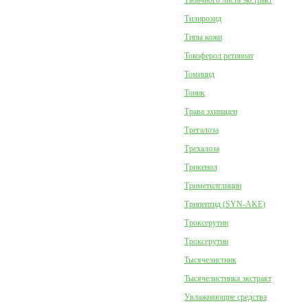
Табачного листа экстракт
Тилирозид
Типы кожи
Токоферол ретиноат
Томицид
Тоник
Трава эхинацеи
Трегалоза
Трехалоза
Трикенол
Триметилглицин
Трипептид (SYN-AKE)
Троксерутин
Троксерутин
Тысячелистник
Тысячелистника экстракт
Увлажняющие средства