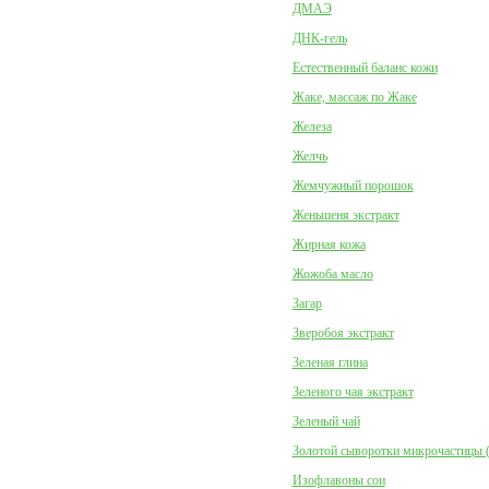
ДМАЭ
ДНК-гель
Естественный баланс кожи
Жаке, массаж по Жаке
Железа
Желчь
Жемчужный порошок
Женьшеня экстракт
Жирная кожа
Жожоба масло
Загар
Зверобоя экстракт
Зеленая глина
Зеленого чая экстракт
Зеленый чай
Золотой сыворотки микрочастицы 
Изофлавоны сои