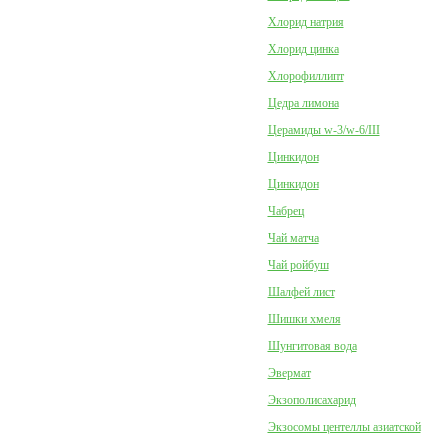
Хлорид натрия
Хлорид цинка
Хлорофиллипт
Цедра лимона
Церамиды w-3/w-6/III
Цинкидон
Цинкидон
Чабрец
Чай матча
Чай ройбуш
Шалфей лист
Шишки хмеля
Шунгитовая вода
Эвермат
Экзополисахарид
Экзосомы центеллы азиатской