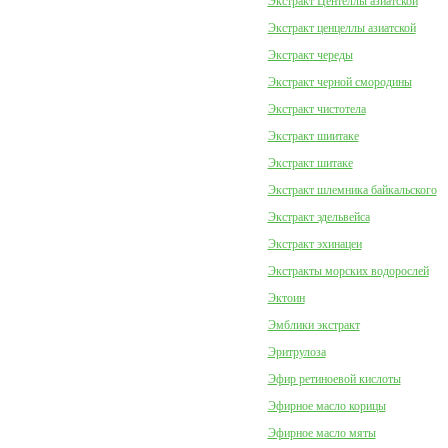
Экстракт Центеллы азиатской
Экстракт ценцеллы азиатской
Экстракт череды
Экстракт черной смородины
Экстракт чистотела
Экстракт шиитаке
Экстракт шитаке
Экстракт шлемника байкальского
Экстракт эдельвейса
Экстракт эхинацеи
Экстракты морских водорослей
Эктоин
Эмблики экстракт
Эритрулоза
Эфир ретиноевой кислоты
Эфирное масло корицы
Эфирное масло мяты