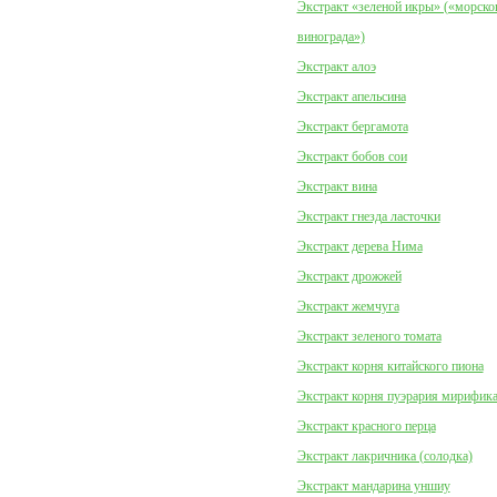
Экстракт «зеленой икры» («морско
винограда»)
Экстракт алоэ
Экстракт апельсина
Экстракт бергамота
Экстракт бобов сои
Экстракт вина
Экстракт гнезда ласточки
Экстракт дерева Нима
Экстракт дрожжей
Экстракт жемчуга
Экстракт зеленого томата
Экстракт корня китайского пиона
Экстракт корня пуэрария мирифик
Экстракт красного перца
Экстракт лакричника (солодка)
Экстракт мандарина уншиу