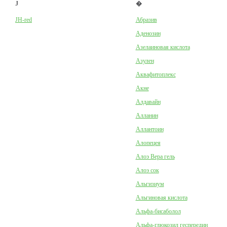
J
�
JH-red
Абразив
Аденозин
Азелаиновая кислота
Азулен
Аквафитоплекс
Акне
Алдавайн
Алланин
Аллантоин
Алопецея
Алоэ Вера гель
Алоэ сок
Альгизиум
Альгиновая кислота
Альфа-бисаболол
Альфа-глюкозил геспередин