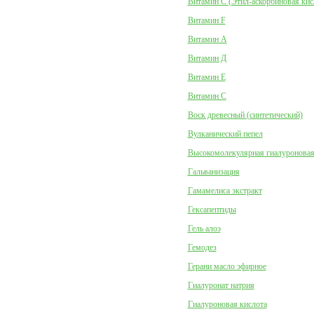
Витамин C (Этил-аскорбиновая кис
Витамин F
Витамин А
Витамин Д
Витамин Е
Витамин С
Воск древесный (синтетический)
Вулканический пепел
Высокомолекулярная гиалуроновая
Гальванизация
Гамамелиса экстракт
Гексапептиды
Гель алоэ
Гемодез
Герани масло эфирное
Гиалуронат натрия
Гиалуроновая кислота