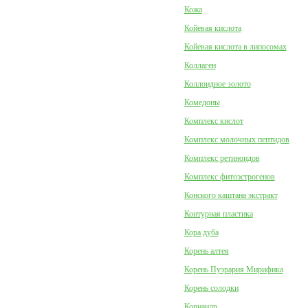
Кожа
Койевая кислота
Койевая кислота в липосомах
Коллаген
Коллоидное золото
Комедоны
Комплекс кислот
Комплекс молочных пептидов
Комплекс ретиноидов
Комплекс фитоэстрогенов
Конского каштана экстракт
Контурная пластика
Кора дуба
Корень алтея
Корень Пуэрария Мирифика
Корень солодки
Кориандр