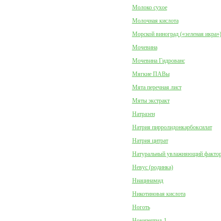
Молоко сухое
Молочная кислота
Морской виноград («зеленая икра»
Мочевина
Мочевина Гидрованс
Мягкие ПАВы
Мята перечная лист
Мяты экстракт
Натразен
Натрия пирролидонкарбоксилат
Натрия цитрат
Натуральный увлажняющий факто
Невус (родинка)
Ниацинамид
Никотиновая кислота
Ноготь
Нонапептид-1