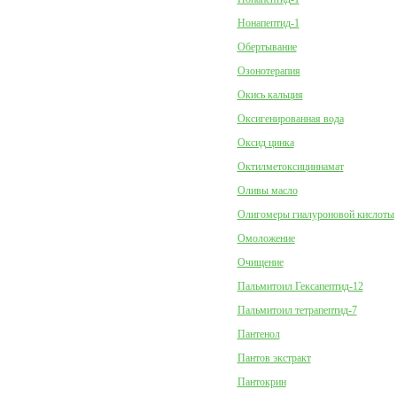
Нонапептид-1
Обертывание
Озонотерапия
Окись кальция
Оксигенированная вода
Оксид цинка
Октилметоксициннамат
Оливы масло
Олигомеры гиалуроновой кислоты
Омоложение
Очищение
Пальмитоил Гексапептид-12
Пальмитоил тетрапептид-7
Пантенол
Пантов экстракт
Пантокрин