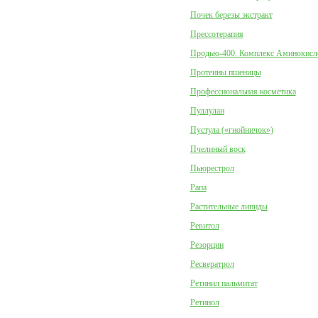
Почек березы экстракт
Прессотерапия
Продью-400. Комплекс Аминокисл
Протеины пшеницы
Профессиональная косметика
Пуллулан
Пустула («гнойничок»)
Пчелиный воск
Пьюрестрол
Рапа
Растительные липиды
Ревитол
Резорцин
Ресвератрол
Ретинил пальмитат
Ретинол