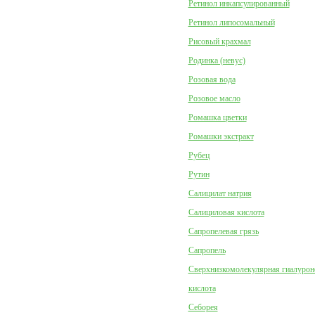
Ретинол инкапсулированный
Ретинол липосомальный
Рисовый крахмал
Родинка (невус)
Розовая вода
Розовое масло
Ромашка цветки
Ромашки экстракт
Рубец
Рутин
Салицилат натрия
Салициловая кислота
Сапропелевая грязь
Сапропель
Сверхнизкомолекулярная гиалурон
кислота
Себорея