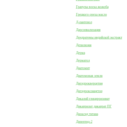
Гранулы воска жожоба
Грецкого ореха масло
Д-пантенол
Дарсонвализация
Дендратемы индийской экстракт
Депиляция
Дерма
Дерматол
Диатомит
Диатомовая земля
Дигидрокверцетин
Дигидроксиацетон
Дикалий глицирризинат
Дикаприлат дикапрат ПГ
Диоксид титана
Дипептид-2