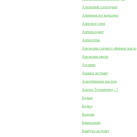
Алюминий хлоргидрат
Аминокислот комплекс
Анисовое семя
Антиоксидант
Антисептик
Апельсина сладкого эфирное масло
Апельсина цветы
Аргинин
Арники экстракт
Аскорбиновая кислота
Ацетил Тетрапептид - 5
Бадьян
Бадяга
Базилик
Бакокалмин
Бамбука экстракт