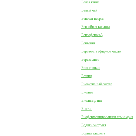
Белая глина
Белый чай
Бензоат натрия
Бензойная кислота
Бензофенон-3
Бентонит
Бергамота эфирное масло
Береза лист
Бета-глюкан
Бетаин
Биоактивный состав
Биолин
Биолипид ши
Биотин
Биоферментированная ламинария
Бодяги экстракт
Борная кислота