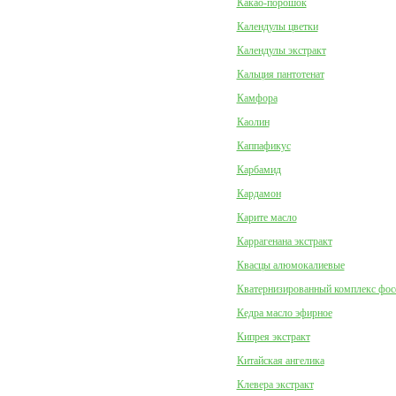
Какао-порошок
Календулы цветки
Календулы экстракт
Кальция пантотенат
Камфора
Каолин
Каппафикус
Карбамид
Кардамон
Карите масло
Каррагенана экстракт
Квасцы алюмокалиевые
Кватернизированный комплекс фо
Кедра масло эфирное
Кипрея экстракт
Китайская ангелика
Клевера экстракт