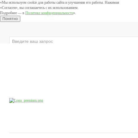
«Мы используем cookie для работы сайта и улучшения его работы. Нажимая
«Согласен», вы соглашаетесь с их использованием.
Подробнее — в
Политике конфиденциальности
».
Понятно
×
ЛИЦО
ВЕКИ
ТЕЛО
ЗАЩИТНЫЕ
Компания
Производство
Продукция
Учебный центр
доб.4
8 (800) 555-79-09
8 (495) 747-41-13
Коснультации специалистов:
по будням с 10:00 до 20:00