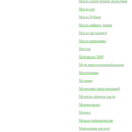
Масло семян черной смородины
Масло сои
Масло Цубаки
Масло чайного дерева
Масло ши (карите)
Масло шиповника
Массаж
Матриксил 3000
Меди пирролидонкарбоксилат
Мезотерапия
Меланин
Мелатонин липосомальный
Мелиссы эфирное масло
Ментиллактат
Ментол
Метилсульфонилметан
Миндальная кислота