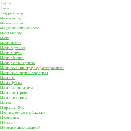
Лифтинг
Люфа
Люцерны экстракт
Магния оксид
Магния хлорид
Мандарина эфирное масло
Марш Мэллоу
Маска
Масло арганы
Масло бергамота
Масло Мануки
Масло облепихи
Масло розового дерева
Масло семян винограда ферментированное
Масло семян черной смородины
Масло сои
Масло Цубаки
Масло чайного дерева
Масло ши (карите)
Масло шиповника
Массаж
Матриксил 3000
Меди пирролидонкарбоксилат
Мезотерапия
Меланин
Мелатонин липосомальный