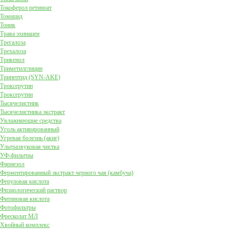
Токоферол ретиноат
Томицид
Тоник
Трава эхинацеи
Трегалоза
Трехалоза
Трикенол
Триметилглицин
Трипептид (SYN-AKE)
Троксерутин
Троксерутин
Тысячелистник
Тысячелистника экстракт
Увлажняющие средства
Уголь активированный
Угревая болезнь (акне)
Ультразвуковая чистка
УФ-фильтры
Фарнезол
Ферментированный экстракт черного чая (камбуча)
Феруловая кислота
Физиологический раствор
Фитиновая кислота
Фотофильтры
Фресколат МЛ
Хвойный комплекс