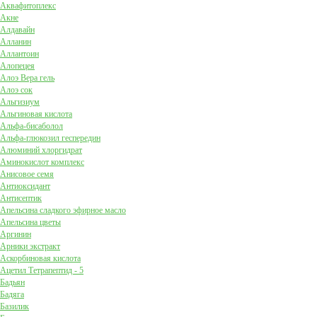
Аквафитоплекс
Акне
Алдавайн
Алланин
Аллантоин
Алопецея
Алоэ Вера гель
Алоэ сок
Альгизиум
Альгиновая кислота
Альфа-бисаболол
Альфа-глюкозил геспередин
Алюминий хлоргидрат
Аминокислот комплекс
Анисовое семя
Антиоксидант
Антисептик
Апельсина сладкого эфирное масло
Апельсина цветы
Аргинин
Арники экстракт
Аскорбиновая кислота
Ацетил Тетрапептид - 5
Бадьян
Бадяга
Базилик