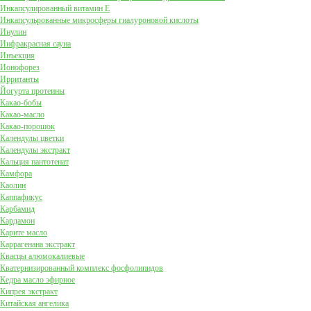
Инкапсулированный витамин Е
Инкапсульрованные микросферы гиалуроновой кислоты
Инулин
Инфракрасная сауна
Инъекция
Ионофорез
Ирританты
Йогурта протеины
Какао-бобы
Какао-масло
Какао-порошок
Календулы цветки
Календулы экстракт
Кальция пантотенат
Камфора
Каолин
Каппафикус
Карбамид
Кардамон
Карите масло
Каррагенана экстракт
Квасцы алюмокалиевые
Кватернизированный комплекс фосфолипидов
Кедра масло эфирное
Кипрея экстракт
Китайская ангелика