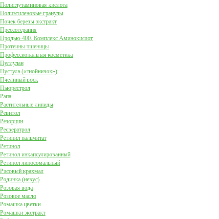
Полиглутаминовая кислота
Полиэтиленовые гранулы
Почек березы экстракт
Прессотерапия
Продью-400. Комплекс Аминокислот
Протеины пшеницы
Профессиональная косметика
Пуллулан
Пустула («гнойничок»)
Пчелиный воск
Пьюрестрол
Рапа
Растительные липиды
Ревитол
Резорцин
Ресвератрол
Ретинил пальмитат
Ретинол
Ретинол инкапсулированный
Ретинол липосомальный
Рисовый крахмал
Родинка (невус)
Розовая вода
Розовое масло
Ромашка цветки
Ромашки экстракт