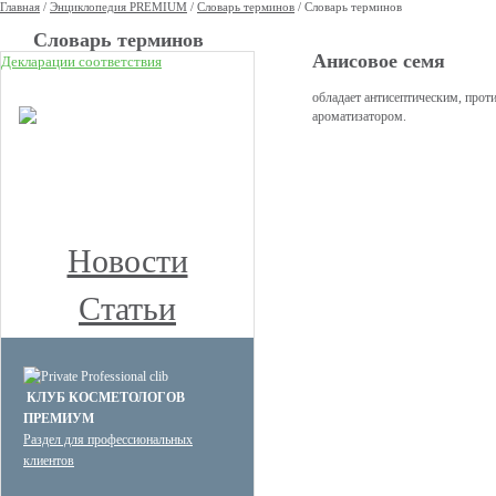
Главная
/
Энциклопедия PREMIUM
/
Словарь терминов
/
Словарь терминов
Cловарь терминов
Анисовое семя
Декларации соответствия
НОВОЕ
обладает антисептическим, про
ароматизатором.
КЛУБ ПРЕМИУМ
КОСМЕТОЛОГОВ
Получите скидку до 15%
и бесплатную доставку!
Новости
Статьи
КЛУБ КОСМЕТОЛОГОВ
ПРЕМИУМ
Раздел для профессиональных
клиентов