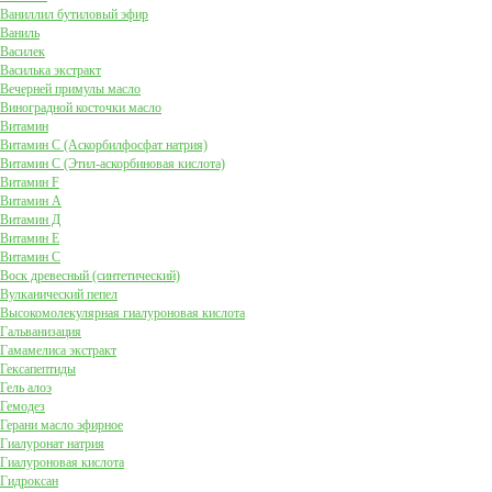
Ваниллил бутиловый эфир
Ваниль
Василек
Василька экстракт
Вечерней примулы масло
Виноградной косточки масло
Витамин
Витамин C (Аскорбилфосфат натрия)
Витамин C (Этил-аскорбиновая кислота)
Витамин F
Витамин А
Витамин Д
Витамин Е
Витамин С
Воск древесный (синтетический)
Вулканический пепел
Высокомолекулярная гиалуроновая кислота
Гальванизация
Гамамелиса экстракт
Гексапептиды
Гель алоэ
Гемодез
Герани масло эфирное
Гиалуронат натрия
Гиалуроновая кислота
Гидроксан