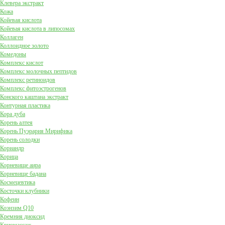
Клевера экстракт
Кожа
Койевая кислота
Койевая кислота в липосомах
Коллаген
Коллоидное золото
Комедоны
Комплекс кислот
Комплекс молочных пептидов
Комплекс ретиноидов
Комплекс фитоэстрогенов
Конского каштана экстракт
Контурная пластика
Кора дуба
Корень алтея
Корень Пуэрария Мирифика
Корень солодки
Кориандр
Корица
Корневище аира
Корневище бадана
Космецевтика
Косточки клубники
Кофеин
Коэнзим Q10
Кремния диоксид