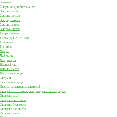
Хитозан
Хлоргексидин биглюконат
Хлорид калия
Хлорид кальция
Хлорид натрия
Хлорид цинка
Хлорофиллипт
Цедра лимона
Церамиды w-3/w-6/III
Цинкидон
Цинкидон
Чабрец
Чай матча
Чай ройбуш
Шалфей лист
Шишки хмеля
Шунгитовая вода
Эвермат
Экзополисахарид
Экзосомы центеллы азиатской
Экстракт «зеленой икры» («морского винограда»)
Экстракт алоэ
Экстракт апельсина
Экстракт бергамота
Экстракт бобов сои
Экстракт вина