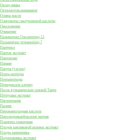
Оксид цинка
Октилметоксициннамат
Оливы масло
Олигомеры гиалуроновой кислоты
Омоложение
Очищение
Пальмитоил Гексапептид-12
Пальмитоил тетрапептид-7
Пантенол
Пантов экстракт
Пантокрин
Папаин
Папула (узелок)
Пента-пептиды
Пентапептиды
Перидоксаль хлорид
Песок вулканических пляжей Таити
Петрушки экстракт
Пигментация
Пилинг
Пировиноградная кислота
Пиролидонкарбоксилат натрия
Плацента очищенная
Плодов карликовой пальмы экстракт
Плоды шиповника
Подорожника экстракт