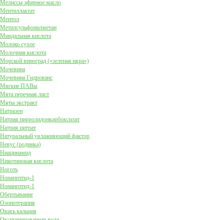
Мелиссы эфирное масло
Ментиллактат
Ментол
Метилсульфонилметан
Миндальная кислота
Молоко сухое
Молочная кислота
Морской виноград («зеленая икра»)
Мочевина
Мочевина Гидрованс
Мягкие ПАВы
Мята перечная лист
Мяты экстракт
Натразен
Натрия пирролидонкарбоксилат
Натрия цитрат
Натуральный увлажняющий фактор
Невус (родинка)
Ниацинамид
Никотиновая кислота
Ноготь
Нонапептид-1
Нонапептид-1
Обертывание
Озонотерапия
Окись кальция
Оксигенированная вода