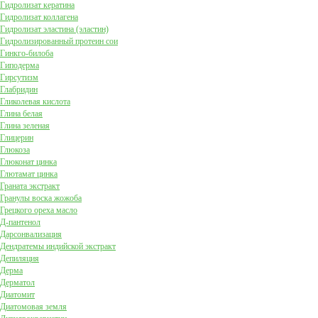
Гидролизат кератина
Гидролизат коллагена
Гидролизат эластина (эластин)
Гидролизированный протеин сои
Гинкго-билоба
Гиподерма
Гирсутизм
Глабридин
Гликолевая кислота
Глина белая
Глина зеленая
Глицерин
Глюкоза
Глюконат цинка
Глютамат цинка
Граната экстракт
Гранулы воска жожоба
Грецкого ореха масло
Д-пантенол
Дарсонвализация
Дендратемы индийской экстракт
Депиляция
Дерма
Дерматол
Диатомит
Диатомовая земля