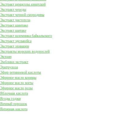
Экстракт ценцеллы азиатской
Экстракт череды
Экстракт черной смородины
Экстракт чистотела
Экстракт шиитаке
Экстракт шитаке
Экстракт шлемника байкальского
Экстракт эдельвейса
Экстракт эхинацеи
Экстракты морских водорослей
Эктоин
Эмблики экстракт
Эритрулоза
Эфир ретиноевой кислоты
Эфирное масло корицы
Эфирное масло мяты
Эфирное масло розы
Яблочная кислота
Ягоды годжи
Яичный порошок
Янтарная кислота