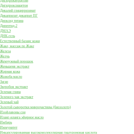
Дигидрокверцетин
Дигидроксиацетон
Дикалий глицирризинат
Дикаприлат дикапрат ПГ
Диоксид титана
Дипептид-2
ДМАЭ
ДНК-гель
Естественный баланс кожи
Жаке, массаж по Жаке
Железа
Желчь
Жемчужный порошок
Женьшеня экстракт
Жирная кожа
Жожоба масло
Загар
Зверобоя экстракт
Зеленая глина
Зеленого чая экстракт
Зеленый чай
Золотой сыворотки микрочастицы (биозолото)
Изофлавоны сои
Иланг-иланга эфирное масло
Имбирь
Иммунитет
Инкапсулированная высокомолекулярная гиалуроновая кислота