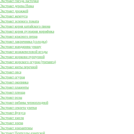
Экстракт гнезда ласточки
Экстракт дерева Нима
Экстракт дрожжей
Экстракт жемчуга
Экстракт зеленого томата
Экстракт корня китайского пиона
Экстракт корня пуэрария мирифика
Экстракт красного перца
Экстракт лакричника (солодка)
Экстракт мандарина уншиу
Экстракт можжевеловой ягоды
Экстракт моркови пурпурной
Экстракт морского огурца (трепанга)
Экстракт мяты перечной
Экстракт овса
Экстракт огурца
Экстракт окопника
Экстракт плаценты
Экстракт плюща
Экстракт розы
Экстракт рябины черноплодной
Экстракт секрета улитки
Экстракт фукуса
Экстракт хмеля
Экстракт хрена
Экстракт хризантемы
Экстракт Центеллы азиатской