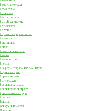
Бакокалмин
Бамбука экстракт
Белая глина
Белый чай
Бензоат натрия
Бензойная кислота
Бензофенон-3
Бентонит
Бергамота эфирное масло
Береза лист
Бета-глюкан
Бетаин
Биоактивный состав
Биолин
Биолипид ши
Биотин
Биоферментированная ламинария
Бодяги экстракт
Борная кислота
Ботулотоксин
Боярышник плоды
Боярышника экстракт
Бриллиантовая пудра
Броссаж
Ваксинг
Вакуумный массаж
Ванилин