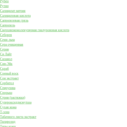
Рубец
Рутин
Салицилат натрия
Салициловая кислота
Сапропелевая грязь
Сапропель
Сверхнизкомолекулярная гиалуроновая кислота
Себорея
Семя льна
Сера очищенная
Серин
Си Лайт
Силанол
Син-Эйк
Скраб
Соевый воск
Сои экстракт
Сорбитол
Спирулина
Спорыш
Стрии (растяжки)
Супероксиддисмутаза
Сухая кожа
Т-зона
Табачного листа экстракт
Тилирозид
Типы кожи