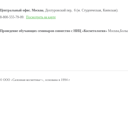
Центральный офис. Москва
, Дохтуровский пер, 6 (м. Студенческая, Киевская).
8-800-555-79-09.
Посмотреть на карте
Проведение обучающих семинаров совместно с НИЦ «Косметология»
Москва,Больш
© ООО «Салонная косметика+», основана в 1994 г