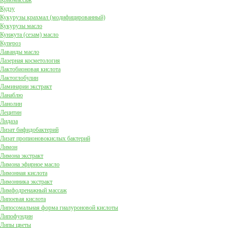
Криомассаж
Кудзу
Кукурузы крахмал (модифицированный)
Кукурузы масло
Кунжута (сезам) масло
Купероз
Лаванды масло
Лазерная косметология
Лактобионовая кислота
Лактоглобулин
Ламинарии экстракт
Ланаблю
Ланолин
Лецитин
Лидаза
Лизат бифидобактерий
Лизат пропионовокислых бактерий
Лимон
Лимона экстракт
Лимона эфирное масло
Лимонная кислота
Лимонника экстракт
Лимфодренажный массаж
Липоевая кислота
Липосомальная форма гиалуроновой кислоты
Липофундин
Липы цветы