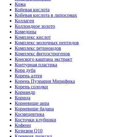
Кожа
Койевая кислота
Койевая кислота в липосомах
Коллаген
Коллоидное золото
Комедоны
Комплекс кислот
Комплекс молочных пептидов
Комплекс ретиноидов
Комплекс фитоэстрогенов
Конского каштана экстракт
Контурная пластика
Кора дуба
Корень алтея
Корень Пуэрария Мирифика
Корень солодки
Кориандр
Корица
Корневище аира
Корневище бадана
Космецевтика
Косточки клубники
Кофеин
Коэнзим Q10
Кремния диоксид