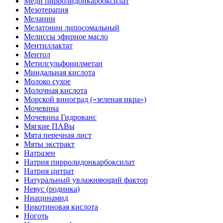
Меди пирролидонкарбоксилат
Мезотерапия
Меланин
Мелатонин липосомальный
Мелиссы эфирное масло
Ментиллактат
Ментол
Метилсульфонилметан
Миндальная кислота
Молоко сухое
Молочная кислота
Морской виноград («зеленая икра»)
Мочевина
Мочевина Гидрованс
Мягкие ПАВы
Мята перечная лист
Мяты экстракт
Натразен
Натрия пирролидонкарбоксилат
Натрия цитрат
Натуральный увлажняющий фактор
Невус (родинка)
Ниацинамид
Никотиновая кислота
Ноготь