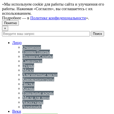
«Мы используем cookie для работы сайта и улучшения его
работы. Нажимая «Согласен», вы соглашаетесь с их
использованием.
Подробнее — в
Политике конфиденциальности
».
Понятно
×
Лицо
Очищение
Тоники/Тонеры
Пилинги/Скрабы
Сыворотки
Пудры
Маски
Альгинатные маски
Криоконцентраты
Чистка
Кремы
Тональные кремы
Масла для лица
Аксессуары
Apasionado
Веки