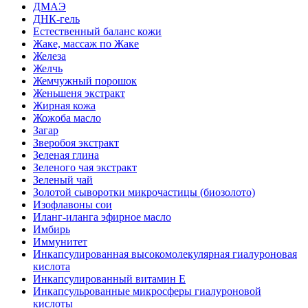
ДМАЭ
ДНК-гель
Естественный баланс кожи
Жаке, массаж по Жаке
Железа
Желчь
Жемчужный порошок
Женьшеня экстракт
Жирная кожа
Жожоба масло
Загар
Зверобоя экстракт
Зеленая глина
Зеленого чая экстракт
Зеленый чай
Золотой сыворотки микрочастицы (биозолото)
Изофлавоны сои
Иланг-иланга эфирное масло
Имбирь
Иммунитет
Инкапсулированная высокомолекулярная гиалуроновая
кислота
Инкапсулированный витамин Е
Инкапсульрованные микросферы гиалуроновой
кислоты