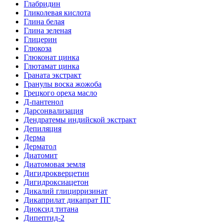
Глабридин
Гликолевая кислота
Глина белая
Глина зеленая
Глицерин
Глюкоза
Глюконат цинка
Глютамат цинка
Граната экстракт
Гранулы воска жожоба
Грецкого ореха масло
Д-пантенол
Дарсонвализация
Дендратемы индийской экстракт
Депиляция
Дерма
Дерматол
Диатомит
Диатомовая земля
Дигидрокверцетин
Дигидроксиацетон
Дикалий глицирризинат
Дикаприлат дикапрат ПГ
Диоксид титана
Дипептид-2