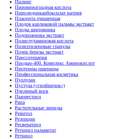
Пилинг
Пировиноградная кислота
Пиролидонкарбоксилат натрия
Плацента очищенная
Плодов карликовой пальмы экстракт
Плоды шиповника
Подорожника экстракт
Полиглутаминовая кислота
Полиэтиленовые гранулы
Почек березы экстракт
Прессотерапия
Продью-400. Комплекс Аминокислот
Протеины пшеницы
Профессиональная косметика
Пуллулан
Пустула («гнойничок»)
Пчелиный воск
Пьюрестрол
Рапа
Растительные липиды
Ревитол
Резорцин
Ресвератрол
Ретинил пальмитат
Ретинол