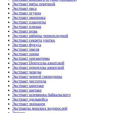
Экстракт мяты перечной
Экстракт овса
Экстракт огурца
Экстракт окопника
Экстракт плаценты
Экстракт плюща
Экстракт розы
Экстракт рябины черноплодной
Экстракт секрета улитки
Экстракт фукуса
Экстракт хмеля
Экстракт хрена
Экстракт хризантемы
Экстракт Центеллы азиатской
Экстракт ценцеллы азиатской
Экстракт череды
Экстракт черной смородины
Экстракт чистотела
Экстракт шиитаке
Экстракт шитаке
Экстракт шлемника байкальского
Экстракт эдельвейса
Экстракт эхинацеи
Экстракты морских водорослей
Эктоин