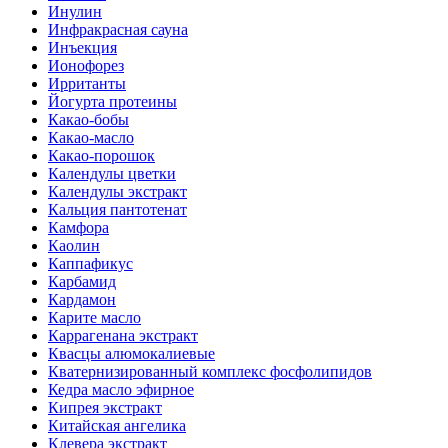
Инулин
Инфракрасная сауна
Инъекция
Ионофорез
Ирританты
Йогурта протеины
Какао-бобы
Какао-масло
Какао-порошок
Календулы цветки
Календулы экстракт
Кальция пантотенат
Камфора
Каолин
Каппафикус
Карбамид
Кардамон
Карите масло
Каррагенана экстракт
Квасцы алюмокалиевые
Кватернизированный комплекс фосфолипидов
Кедра масло эфирное
Кипрея экстракт
Китайская ангелика
Клевера экстракт