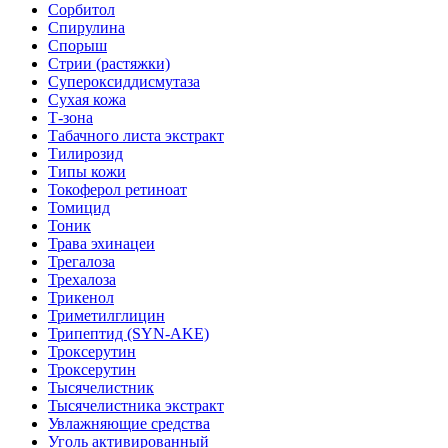
Сорбитол
Спирулина
Спорыш
Стрии (растяжки)
Супероксиддисмутаза
Сухая кожа
Т-зона
Табачного листа экстракт
Тилирозид
Типы кожи
Токоферол ретиноат
Томицид
Тоник
Трава эхинацеи
Трегалоза
Трехалоза
Трикенол
Триметилглицин
Трипептид (SYN-AKE)
Троксерутин
Троксерутин
Тысячелистник
Тысячелистника экстракт
Увлажняющие средства
Уголь активированный