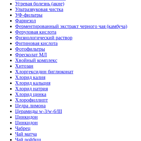
Угревая болезнь (акне)
Ультразвуковая чистка
УФ-фильтры
Фарнезол
Ферментированный экстракт черного чая (камбуча)
Феруловая кислота
Физиологический раствор
Фитиновая кислота
Фотофильтры
Фресколат МЛ
Хвойный комплекс
Хитозан
Хлоргексидин биглюконат
Хлорид калия
Хлорид кальция
Хлорид натрия
Хлорид цинка
Хлорофиллипт
Цедра лимона
Церамиды w-3/w-6/III
Цинкидон
Цинкидон
Чабрец
Чай матча
Чай ройбуш