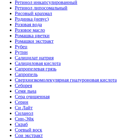
Ретинол инкапсулированный
Ретинол липосомальный
Рисовый крахмал
Родинка (невус)
Розовая вода
Розовое масло
Ромашка цветки
Ромашки экстракт
Рубец
Рутин
Салицилат натрия
Салициловая кислота
Сапропелевая грязь
Сапропель
Сверхнизкомолекулярная гиалуроновая кислота
Себорея
Семя льна
Сера очищенная
Серин
Си Лайт
Силанол
Син-Эйк
Скраб
Соевый воск
Сои экстракт