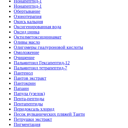
Нонапептид-1
Нонапептид-1
Обертывание
Озонотерапия
Окись кальция
Оксигенированная вода
Оксид цинка
Октилметоксициннамат
Оливы масло
Олигомеры гиалуроновой кислоты
Омоложение
Очищение
Пальмитоил Гексапептид-12
Пальмитоил тетрапептид-7
Пантенол
Пантов экстракт
Пантокрин
Папаин
Папула (узелок)
Пента-пептиды
Пентапептиды
Перидоксаль хлорид
Песок вулканических пляжей Таити
Петрушки экстракт
Пигментация