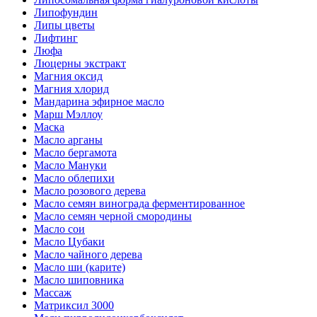
Липофундин
Липы цветы
Лифтинг
Люфа
Люцерны экстракт
Магния оксид
Магния хлорид
Мандарина эфирное масло
Марш Мэллоу
Маска
Масло арганы
Масло бергамота
Масло Мануки
Масло облепихи
Масло розового дерева
Масло семян винограда ферментированное
Масло семян черной смородины
Масло сои
Масло Цубаки
Масло чайного дерева
Масло ши (карите)
Масло шиповника
Массаж
Матриксил 3000