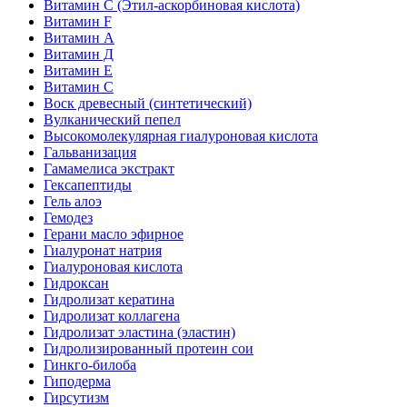
Витамин C (Этил-аскорбиновая кислота)
Витамин F
Витамин А
Витамин Д
Витамин Е
Витамин С
Воск древесный (синтетический)
Вулканический пепел
Высокомолекулярная гиалуроновая кислота
Гальванизация
Гамамелиса экстракт
Гексапептиды
Гель алоэ
Гемодез
Герани масло эфирное
Гиалуронат натрия
Гиалуроновая кислота
Гидроксан
Гидролизат кератина
Гидролизат коллагена
Гидролизат эластина (эластин)
Гидролизированный протеин сои
Гинкго-билоба
Гиподерма
Гирсутизм