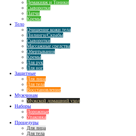
Демакияж и Тоники
Сыворотки
Патчи
Кремы
Тело
Очищение кожи тела
Пилинги/Скрабы
Сыворотки
Массажные средства
Обертывания
Кремы
Для рук
Для ног
Защитные
Для лица
Для тела
Восстановление
Мужчинам
Мужской домашний уход
Наборы
Дорожные
Упаковка
Процедуры
Для лица
Для тела