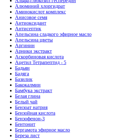
Альфа-глюкозил геспередин
Алюминий хлоргидрат
Аминокислот комплекс
Анисовое семя
Антиоксидант
Антисептик
Апельсина сладкого эфирное масло
Апельсина цветы
Аргинин
Арники экстракт
Аскорбиновая кислота
Ацетил Тетрапептид - 5
Бадьян
Бадяга
Базилик
Бакокалмин
Бамбука экстракт
Белая глина
Белый чай
Бензоат натрия
Бензойная кислота
Бензофенон-3
Бентонит
Бергамота эфирное масло
Береза лист