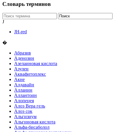
Словарь терминов
J
JH-red
�
Абразив
Аденозин
Азелаиновая кислота
Азулен
Аквафитоплекс
Акне
Алдавайн
Алланин
Аллантоин
Алопецея
Алоэ Вера гель
Алоэ сок
Альгизиум
Альгиновая кислота
Альфа-бисаболол