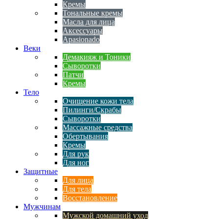
Кремы
Тональные кремы
Масла для лица
Аксессуары
Apasionado
Веки
Демакияж и Тоники
Сыворотки
Патчи
Кремы
Тело
Очищение кожи тела
Пилинги/Скрабы
Сыворотки
Массажные средства
Обертывания
Кремы
Для рук
Для ног
Защитные
Для лица
Для тела
Восстановление
Мужчинам
Мужской домашний уход