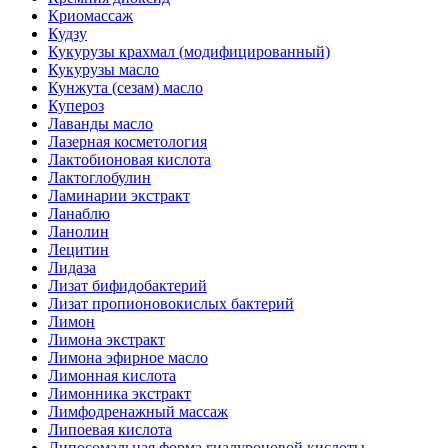
Криомассаж
Кудзу
Кукурузы крахмал (модифицированный)
Кукурузы масло
Кунжута (сезам) масло
Купероз
Лаванды масло
Лазерная косметология
Лактобионовая кислота
Лактоглобулин
Ламинарии экстракт
Ланаблю
Ланолин
Лецитин
Лидаза
Лизат бифидобактерий
Лизат пропионовокислых бактерий
Лимон
Лимона экстракт
Лимона эфирное масло
Лимонная кислота
Лимонника экстракт
Лимфодренажный массаж
Липоевая кислота
Липосомальная форма гиалуроновой кислоты