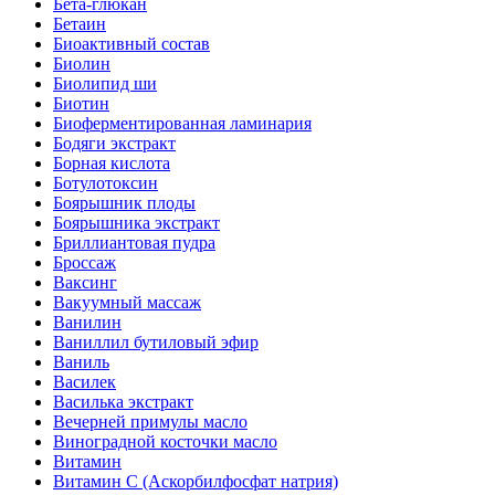
Бета-глюкан
Бетаин
Биоактивный состав
Биолин
Биолипид ши
Биотин
Биоферментированная ламинария
Бодяги экстракт
Борная кислота
Ботулотоксин
Боярышник плоды
Боярышника экстракт
Бриллиантовая пудра
Броссаж
Ваксинг
Вакуумный массаж
Ванилин
Ваниллил бутиловый эфир
Ваниль
Василек
Василька экстракт
Вечерней примулы масло
Виноградной косточки масло
Витамин
Витамин C (Аскорбилфосфат натрия)