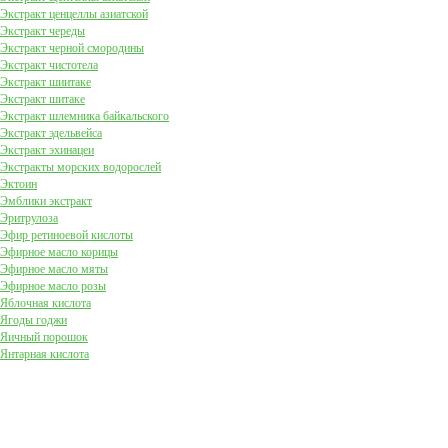
Экстракт ценцеллы азиатской
Экстракт череды
Экстракт черной смородины
Экстракт чистотела
Экстракт шиитаке
Экстракт шитаке
Экстракт шлемника байкальского
Экстракт эдельвейса
Экстракт эхинацеи
Экстракты морских водорослей
Эктоин
Эмблики экстракт
Эритрулоза
Эфир ретиноевой кислоты
Эфирное масло корицы
Эфирное масло мяты
Эфирное масло розы
Яблочная кислота
Ягоды годжи
Яичный порошок
Янтарная кислота