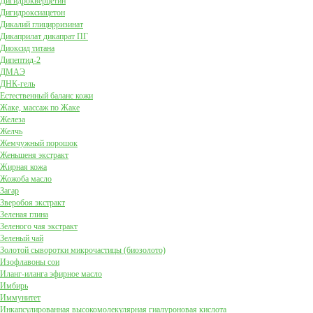
Дигидрокверцетин
Дигидроксиацетон
Дикалий глицирризинат
Дикаприлат дикапрат ПГ
Диоксид титана
Дипептид-2
ДМАЭ
ДНК-гель
Естественный баланс кожи
Жаке, массаж по Жаке
Железа
Желчь
Жемчужный порошок
Женьшеня экстракт
Жирная кожа
Жожоба масло
Загар
Зверобоя экстракт
Зеленая глина
Зеленого чая экстракт
Зеленый чай
Золотой сыворотки микрочастицы (биозолото)
Изофлавоны сои
Иланг-иланга эфирное масло
Имбирь
Иммунитет
Инкапсулированная высокомолекулярная гиалуроновая кислота