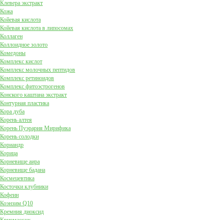
Клевера экстракт
Кожа
Койевая кислота
Койевая кислота в липосомах
Коллаген
Коллоидное золото
Комедоны
Комплекс кислот
Комплекс молочных пептидов
Комплекс ретиноидов
Комплекс фитоэстрогенов
Конского каштана экстракт
Контурная пластика
Кора дуба
Корень алтея
Корень Пуэрария Мирифика
Корень солодки
Кориандр
Корица
Корневище аира
Корневище бадана
Космецевтика
Косточки клубники
Кофеин
Коэнзим Q10
Кремния диоксид