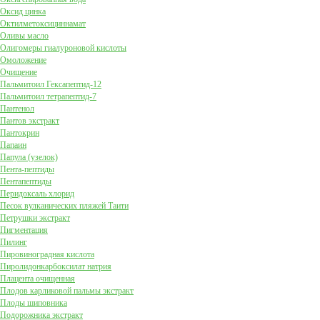
Оксид цинка
Октилметоксициннамат
Оливы масло
Олигомеры гиалуроновой кислоты
Омоложение
Очищение
Пальмитоил Гексапептид-12
Пальмитоил тетрапептид-7
Пантенол
Пантов экстракт
Пантокрин
Папаин
Папула (узелок)
Пента-пептиды
Пентапептиды
Перидоксаль хлорид
Песок вулканических пляжей Таити
Петрушки экстракт
Пигментация
Пилинг
Пировиноградная кислота
Пиролидонкарбоксилат натрия
Плацента очищенная
Плодов карликовой пальмы экстракт
Плоды шиповника
Подорожника экстракт