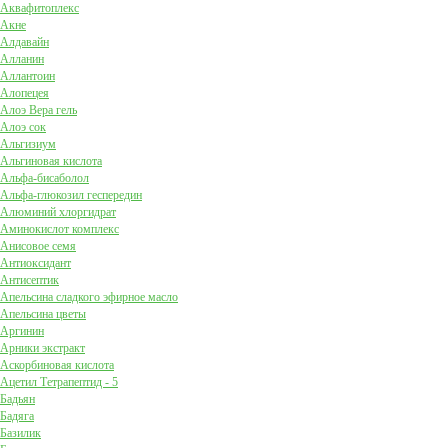
Аквафитоплекс
Акне
Алдавайн
Алланин
Аллантоин
Алопецея
Алоэ Вера гель
Алоэ сок
Альгизиум
Альгиновая кислота
Альфа-бисаболол
Альфа-глюкозил геспередин
Алюминий хлоргидрат
Аминокислот комплекс
Анисовое семя
Антиоксидант
Антисептик
Апельсина сладкого эфирное масло
Апельсина цветы
Аргинин
Арники экстракт
Аскорбиновая кислота
Ацетил Тетрапептид - 5
Бадьян
Бадяга
Базилик