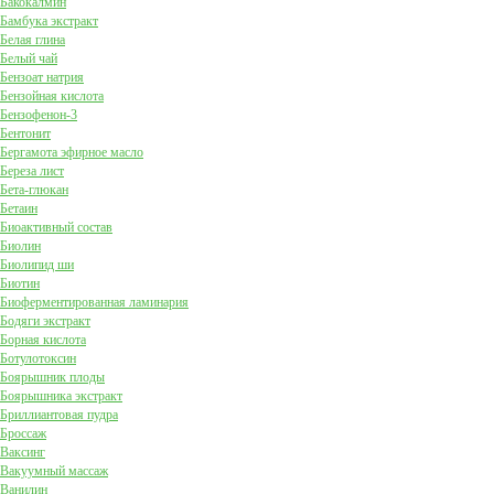
Бакокалмин
Бамбука экстракт
Белая глина
Белый чай
Бензоат натрия
Бензойная кислота
Бензофенон-3
Бентонит
Бергамота эфирное масло
Береза лист
Бета-глюкан
Бетаин
Биоактивный состав
Биолин
Биолипид ши
Биотин
Биоферментированная ламинария
Бодяги экстракт
Борная кислота
Ботулотоксин
Боярышник плоды
Боярышника экстракт
Бриллиантовая пудра
Броссаж
Ваксинг
Вакуумный массаж
Ванилин