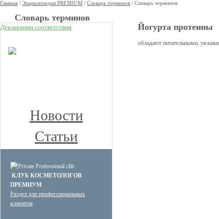
Главная
/
Энциклопедия PREMIUM
/
Словарь терминов
/
Словарь терминов
Cловарь терминов
Йогурта протеины
Декларации соответствия
НОВОЕ
обладают питательными, увлаж
КЛУБ ПРЕМИУМ
КОСМЕТОЛОГОВ
Получите скидку до 15%
и бесплатную доставку!
Новости
Статьи
КЛУБ КОСМЕТОЛОГОВ
ПРЕМИУМ
Раздел для профессиональных
клиентов