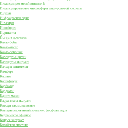
Инкапсулированный витамин Е
Инкапсульрованные микросферы гиалуроновой кислоты
Инулин
Инфракрасная сауна
Инъекция
Ионофорез
Ирританты
Йогурта протеины
Какао-бобы
Какао-масло
Какао-порошок
Календулы цветки
Календулы экстракт
Кальция пантотенат
Камфора
Каолин
Каппафикус
Карбамид
Кардамон
Карите масло
Каррагенана экстракт
Квасцы алюмокалиевые
Кватернизированный комплекс фосфолипидов
Кедра масло эфирное
Кипрея экстракт
Китайская ангелика