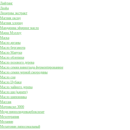
Лифтинг
Люфа
Люцерны экстракт
Магния оксид
Магния хлорид
Мандарина эфирное масло
Марш Мэллоу
Маска
Масло арганы
Масло бергамота
Масло Мануки
Масло облепихи
Масло розового дерева
Масло семян винограда ферментированное
Масло семян черной смородины
Масло сои
Масло Цубаки
Масло чайного дерева
Масло ши (карите)
Масло шиповника
Массаж
Матриксил 3000
Меди пирролидонкарбоксилат
Мезотерапия
Меланин
Мелатонин липосомальный