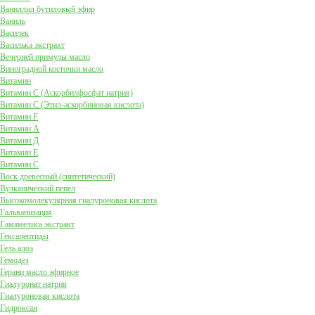
Ваниллил бутиловый эфир
Ваниль
Василек
Василька экстракт
Вечерней примулы масло
Виноградной косточки масло
Витамин
Витамин C (Аскорбилфосфат натрия)
Витамин C (Этил-аскорбиновая кислота)
Витамин F
Витамин А
Витамин Д
Витамин Е
Витамин С
Воск древесный (синтетический)
Вулканический пепел
Высокомолекулярная гиалуроновая кислота
Гальванизация
Гамамелиса экстракт
Гексапептиды
Гель алоэ
Гемодез
Герани масло эфирное
Гиалуронат натрия
Гиалуроновая кислота
Гидроксан