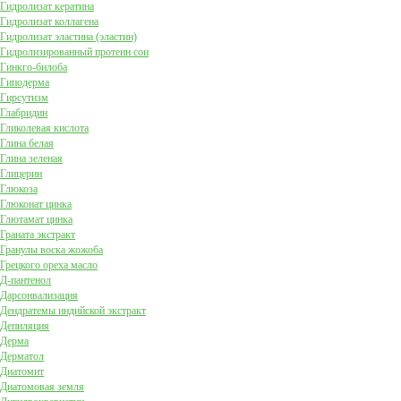
Гидролизат кератина
Гидролизат коллагена
Гидролизат эластина (эластин)
Гидролизированный протеин сои
Гинкго-билоба
Гиподерма
Гирсутизм
Глабридин
Гликолевая кислота
Глина белая
Глина зеленая
Глицерин
Глюкоза
Глюконат цинка
Глютамат цинка
Граната экстракт
Гранулы воска жожоба
Грецкого ореха масло
Д-пантенол
Дарсонвализация
Дендратемы индийской экстракт
Депиляция
Дерма
Дерматол
Диатомит
Диатомовая земля