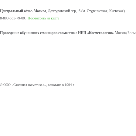
Центральный офис. Москва
, Дохтуровский пер, 6 (м. Студенческая, Киевская).
8-800-555-79-09.
Посмотреть на карте
Проведение обучающих семинаров совместно с НИЦ «Косметология»
Москва,Больш
© ООО «Салонная косметика+», основана в 1994 г