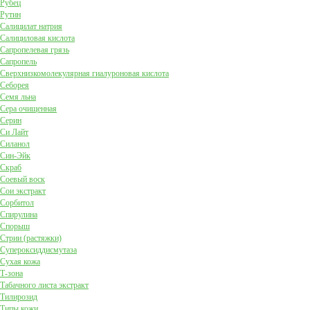
Рубец
Рутин
Салицилат натрия
Салициловая кислота
Сапропелевая грязь
Сапропель
Сверхнизкомолекулярная гиалуроновая кислота
Себорея
Семя льна
Сера очищенная
Серин
Си Лайт
Силанол
Син-Эйк
Скраб
Соевый воск
Сои экстракт
Сорбитол
Спирулина
Спорыш
Стрии (растяжки)
Супероксиддисмутаза
Сухая кожа
Т-зона
Табачного листа экстракт
Тилирозид
Типы кожи