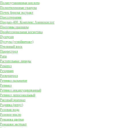
Полиглутаминовая кислота
Полиэтиленовые гранулы
Почек березы экстракт
Прессотерапия
Продью-400. Комплекс Аминокислот
Протеины пшеницы
Профессиональная косметика
Пуллулан
Пустула («гнойничок»)
Пчелиный воск
Пьюрестрол
Рапа
Растительные липиды
Ревитол
Резорцин
Ресвератрол
Ретинил пальмитат
Ретинол
Ретинол инкапсулированный
Ретинол липосомальный
Рисовый крахмал
Родинка (невус)
Розовая вода
Розовое масло
Ромашка цветки
Ромашки экстракт