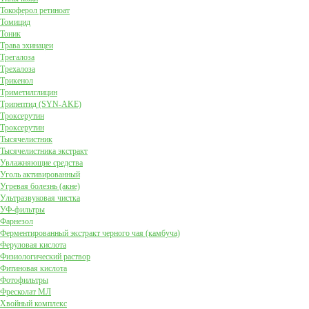
Токоферол ретиноат
Томицид
Тоник
Трава эхинацеи
Трегалоза
Трехалоза
Трикенол
Триметилглицин
Трипептид (SYN-AKE)
Троксерутин
Троксерутин
Тысячелистник
Тысячелистника экстракт
Увлажняющие средства
Уголь активированный
Угревая болезнь (акне)
Ультразвуковая чистка
УФ-фильтры
Фарнезол
Ферментированный экстракт черного чая (камбуча)
Феруловая кислота
Физиологический раствор
Фитиновая кислота
Фотофильтры
Фресколат МЛ
Хвойный комплекс