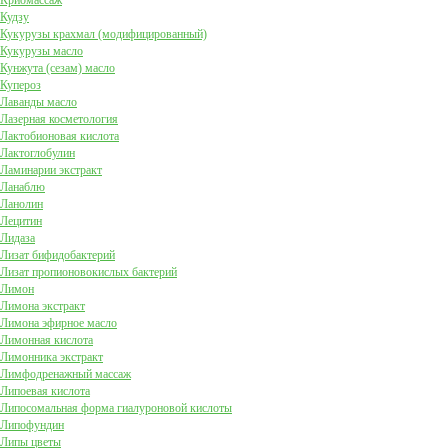
Криомассаж
Кудзу
Кукурузы крахмал (модифицированный)
Кукурузы масло
Кунжута (сезам) масло
Купероз
Лаванды масло
Лазерная косметология
Лактобионовая кислота
Лактоглобулин
Ламинарии экстракт
Ланаблю
Ланолин
Лецитин
Лидаза
Лизат бифидобактерий
Лизат пропионовокислых бактерий
Лимон
Лимона экстракт
Лимона эфирное масло
Лимонная кислота
Лимонника экстракт
Лимфодренажный массаж
Липоевая кислота
Липосомальная форма гиалуроновой кислоты
Липофундин
Липы цветы