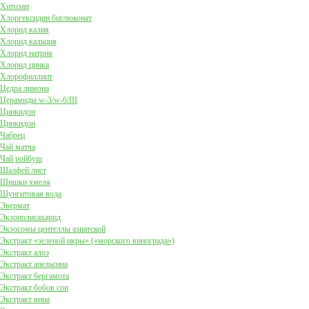
Хитозан
Хлоргексидин биглюконат
Хлорид калия
Хлорид кальция
Хлорид натрия
Хлорид цинка
Хлорофиллипт
Цедра лимона
Церамиды w-3/w-6/III
Цинкидон
Цинкидон
Чабрец
Чай матча
Чай ройбуш
Шалфей лист
Шишки хмеля
Шунгитовая вода
Эвермат
Экзополисахарид
Экзосомы центеллы азиатской
Экстракт «зеленой икры» («морского винограда»)
Экстракт алоэ
Экстракт апельсина
Экстракт бергамота
Экстракт бобов сои
Экстракт вина