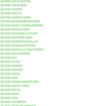
Экстракт гнезда ласточки
Экстракт дерева Нима
Экстракт дрожжей
Экстракт жемчуга
Экстракт зеленого томата
Экстракт корня китайского пиона
Экстракт корня пуэрария мирифика
Экстракт красного перца
Экстракт лакричника (солодка)
Экстракт мандарина уншиу
Экстракт можжевеловой ягоды
Экстракт моркови пурпурной
Экстракт морского огурца (трепанга)
Экстракт мяты перечной
Экстракт овса
Экстракт огурца
Экстракт окопника
Экстракт плаценты
Экстракт плюща
Экстракт розы
Экстракт рябины черноплодной
Экстракт секрета улитки
Экстракт фукуса
Экстракт хмеля
Экстракт хрена
Экстракт хризантемы
Экстракт Центеллы азиатской