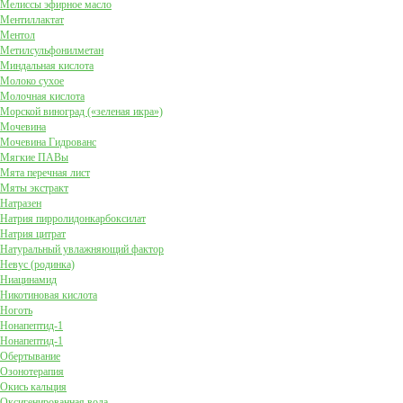
Мелиссы эфирное масло
Ментиллактат
Ментол
Метилсульфонилметан
Миндальная кислота
Молоко сухое
Молочная кислота
Морской виноград («зеленая икра»)
Мочевина
Мочевина Гидрованс
Мягкие ПАВы
Мята перечная лист
Мяты экстракт
Натразен
Натрия пирролидонкарбоксилат
Натрия цитрат
Натуральный увлажняющий фактор
Невус (родинка)
Ниацинамид
Никотиновая кислота
Ноготь
Нонапептид-1
Нонапептид-1
Обертывание
Озонотерапия
Окись кальция
Оксигенированная вода