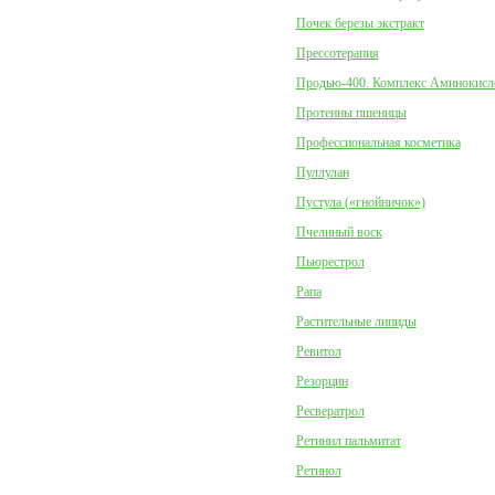
Почек березы экстракт
Прессотерапия
Продью-400. Комплекс Аминокисл
Протеины пшеницы
Профессиональная косметика
Пуллулан
Пустула («гнойничок»)
Пчелиный воск
Пьюрестрол
Рапа
Растительные липиды
Ревитол
Резорцин
Ресвератрол
Ретинил пальмитат
Ретинол