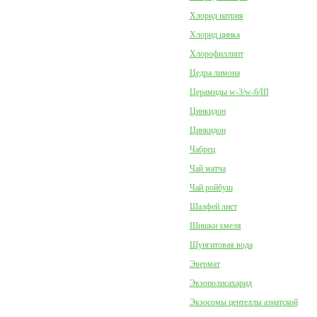
Хлорид натрия
Хлорид цинка
Хлорофиллипт
Цедра лимона
Церамиды w-3/w-6/III
Цинкидон
Цинкидон
Чабрец
Чай матча
Чай ройбуш
Шалфей лист
Шишки хмеля
Шунгитовая вода
Эвермат
Экзополисахарид
Экзосомы центеллы азиатской