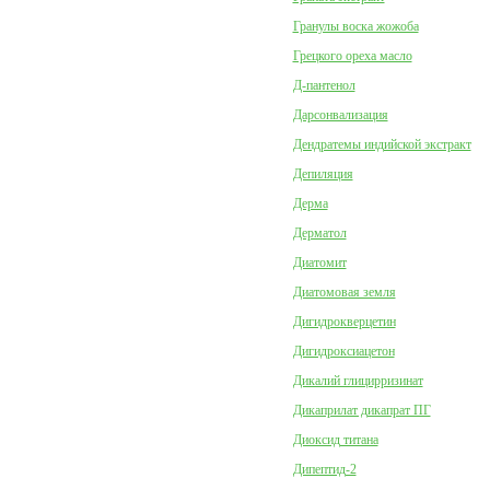
Гранулы воска жожоба
Грецкого ореха масло
Д-пантенол
Дарсонвализация
Дендратемы индийской экстракт
Депиляция
Дерма
Дерматол
Диатомит
Диатомовая земля
Дигидрокверцетин
Дигидроксиацетон
Дикалий глицирризинат
Дикаприлат дикапрат ПГ
Диоксид титана
Дипептид-2