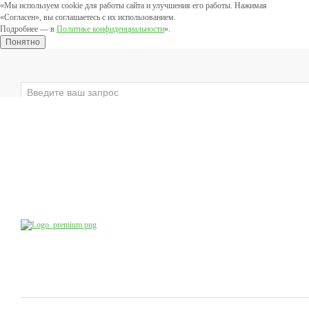
«Мы используем cookie для работы сайта и улучшения его работы. Нажимая
«Согласен», вы соглашаетесь с их использованием.
Подробнее — в
Политике конфиденциальности
».
Понятно
×
ЛИЦО
ВЕКИ
ТЕЛО
ЗАЩИТНЫЕ
Компания
Производство
Продукция
Учебный центр
доб.4
8 (800) 555-79-09
8 (495) 747-41-13
Коснультации специалистов:
по будням с 10:00 до 20:00