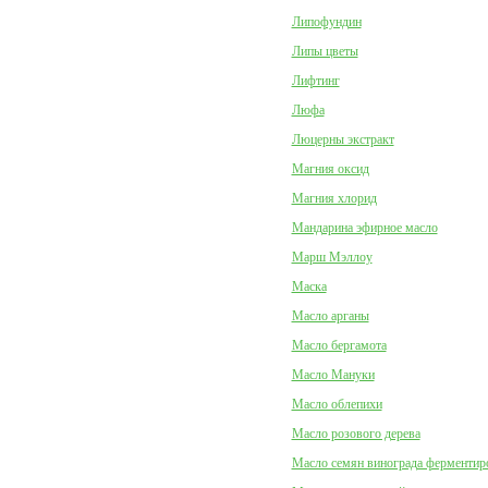
Липофундин
Липы цветы
Лифтинг
Люфа
Люцерны экстракт
Магния оксид
Магния хлорид
Мандарина эфирное масло
Марш Мэллоу
Маска
Масло арганы
Масло бергамота
Масло Мануки
Масло облепихи
Масло розового дерева
Масло семян винограда ферментир