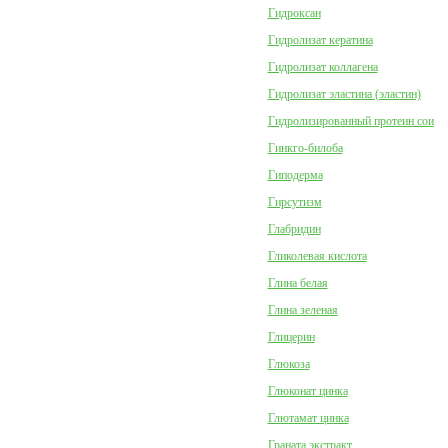
Гидроксан
Гидролизат кератина
Гидролизат коллагена
Гидролизат эластина (эластин)
Гидролизированный протеин сои
Гинкго-билоба
Гиподерма
Гирсутизм
Глабридин
Гликолевая кислота
Глина белая
Глина зеленая
Глицерин
Глюкоза
Глюконат цинка
Глютамат цинка
Граната экстракт