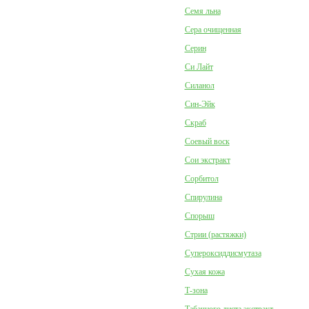
Семя льна
Сера очищенная
Серин
Си Лайт
Силанол
Син-Эйк
Скраб
Соевый воск
Сои экстракт
Сорбитол
Спирулина
Спорыш
Стрии (растяжки)
Супероксиддисмутаза
Сухая кожа
Т-зона