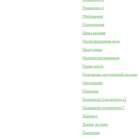
Нонапептид-1
Обертывание
Озонотерапия
Окись кальция
Оксигенированная вода
Оксид цинка
Октилметоксициннамат
Оливы масло
Олигомеры гиалуроновой кислоты
Омоложение
Очищение
Пальмитоил Гексапептид-12
Пальмитоил тетрапептид-7
Пантенол
Пантов экстракт
Пантокрин