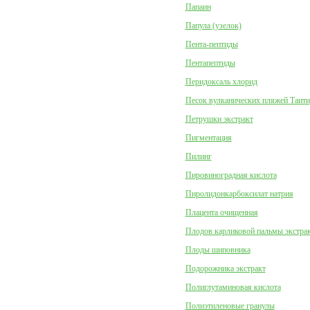
Папаин
Папула (узелок)
Пента-пептиды
Пентапептиды
Перидоксаль хлорид
Песок вулканических пляжей Таити
Петрушки экстракт
Пигментация
Пилинг
Пировиноградная кислота
Пиролидонкарбоксилат натрия
Плацента очищенная
Плодов карликовой пальмы экстра
Плоды шиповника
Подорожника экстракт
Полиглутаминовая кислота
Полиэтиленовые гранулы