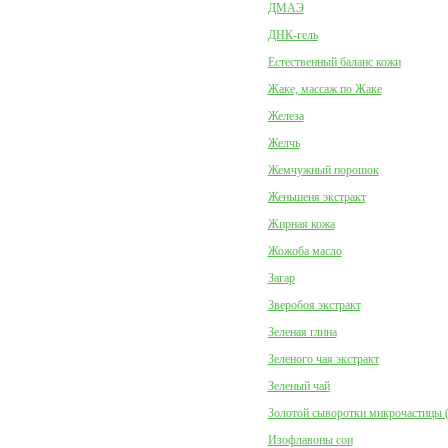
ДМАЭ
ДНК-гель
Естественный баланс кожи
Жаке, массаж по Жаке
Железа
Желчь
Жемчужный порошок
Женьшеня экстракт
Жирная кожа
Жожоба масло
Загар
Зверобоя экстракт
Зеленая глина
Зеленого чая экстракт
Зеленый чай
Золотой сыворотки микрочастицы 
Изофлавоны сои