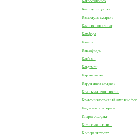
Какао-порошок
Календулы цветки
Календулы экстракт
Кальция пантотенат
Камфора
Каолин
Каппафикус
Карбамид
Кардамон
Карите масло
Каррагенана экстракт
Квасцы алюмокалиевые
Кватернизированный комплекс фо
Кедра масло эфирное
Кипрея экстракт
Китайская ангелика
Клевера экстракт