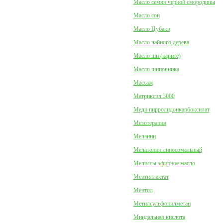
Масло семян черной смородины
Масло сои
Масло Цубаки
Масло чайного дерева
Масло ши (карите)
Масло шиповника
Массаж
Матриксил 3000
Меди пирролидонкарбоксилат
Мезотерапия
Меланин
Мелатонин липосомальный
Мелиссы эфирное масло
Ментиллактат
Ментол
Метилсульфонилметан
Миндальная кислота