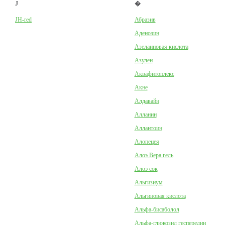
J
�
JH-red
Абразив
Аденозин
Азелаиновая кислота
Азулен
Аквафитоплекс
Акне
Алдавайн
Алланин
Аллантоин
Алопецея
Алоэ Вера гель
Алоэ сок
Альгизиум
Альгиновая кислота
Альфа-бисаболол
Альфа-глюкозил геспередин