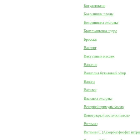
Ботулотоксин
Боярышник плоды
Боярышника экстракт
Бриллиантовая пудра
Броссаж
Ваксинг
Вакуумный массаж
Ванилин
Ваниллил бутиловый эфир
Ваниль
Василек
Василька экстракт
Вечерней примулы масло
Виноградной косточки масло
Витамин
Витамин C (Аскорбилфосфат натри