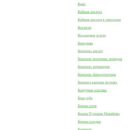
Кожа
Койевая кислота
Койевая кислота в липосомах
Коллаген
Коллоидное золото
Комедоны
Комплекс кислот
Комплекс молочных пептидов
Комплекс ретиноидов
Комплекс фитоэстрогенов
Конского каштана экстракт
Контурная пластика
Кора дуба
Корень алтея
Корень Пуэрария Мирифика
Корень солодки
Кориандр