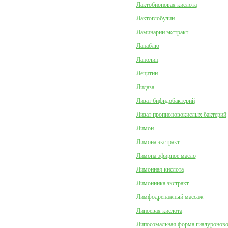
Лактобионовая кислота
Лактоглобулин
Ламинарии экстракт
Ланаблю
Ланолин
Лецитин
Лидаза
Лизат бифидобактерий
Лизат пропионовокислых бактерий
Лимон
Лимона экстракт
Лимона эфирное масло
Лимонная кислота
Лимонника экстракт
Лимфодренажный массаж
Липоевая кислота
Липосомальная форма гиалуроново