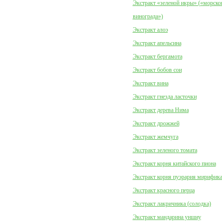
Экстракт «зеленой икры» («морско
винограда»)
Экстракт алоэ
Экстракт апельсина
Экстракт бергамота
Экстракт бобов сои
Экстракт вина
Экстракт гнезда ласточки
Экстракт дерева Нима
Экстракт дрожжей
Экстракт жемчуга
Экстракт зеленого томата
Экстракт корня китайского пиона
Экстракт корня пуэрария мирифик
Экстракт красного перца
Экстракт лакричника (солодка)
Экстракт мандарина уншиу