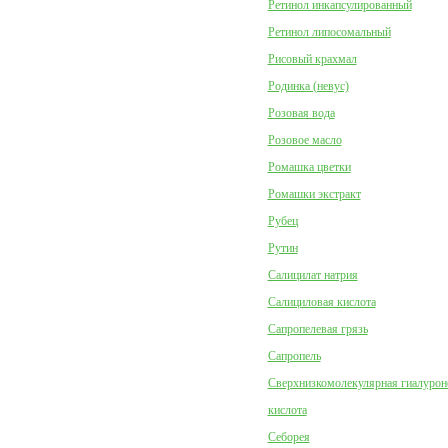
Ретинол инкапсулированный
Ретинол липосомальный
Рисовый крахмал
Родинка (невус)
Розовая вода
Розовое масло
Ромашка цветки
Ромашки экстракт
Рубец
Рутин
Салицилат натрия
Салициловая кислота
Сапропелевая грязь
Сапропель
Сверхнизкомолекулярная гиалурон
кислота
Себорея