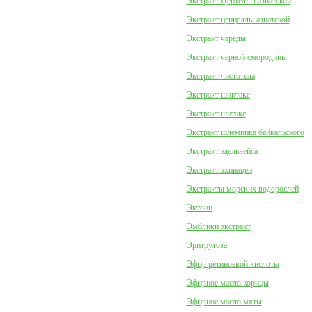
Экстракт Центеллы азиатской
Экстракт ценцеллы азиатской
Экстракт череды
Экстракт черной смородины
Экстракт чистотела
Экстракт шиитаке
Экстракт шитаке
Экстракт шлемника байкальского
Экстракт эдельвейса
Экстракт эхинацеи
Экстракты морских водорослей
Эктоин
Эмблики экстракт
Эритрулоза
Эфир ретиноевой кислоты
Эфирное масло корицы
Эфирное масло мяты