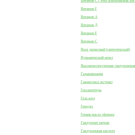
Витамин C (Этил-аскорбиновая кис
Витамин F
Витамин А
Витамин Д
Витамин Е
Витамин С
Воск древесный (синтетический)
Вулканический пепел
Высокомолекулярная гиалуроновая
Гальванизация
Гамамелиса экстракт
Гексапептиды
Гель алоэ
Гемодез
Герани масло эфирное
Гиалуронат натрия
Гиалуроновая кислота