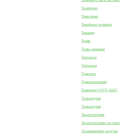
Табачного листа экстракт
Тилирозид
Типы кожи
Токоферол ретиноат
Томицид
Тоник
Трава эхинацеи
Трегалоза
Трехалоза
Трикенол
Триметилглицин
Трипептид (SYN-AKE)
Троксерутин
Троксерутин
Тысячелистник
Тысячелистника экстракт
Увлажняющие средства