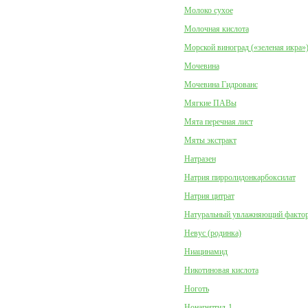
Молоко сухое
Молочная кислота
Морской виноград («зеленая икра»
Мочевина
Мочевина Гидрованс
Мягкие ПАВы
Мята перечная лист
Мяты экстракт
Натразен
Натрия пирролидонкарбоксилат
Натрия цитрат
Натуральный увлажняющий факто
Невус (родинка)
Ниацинамид
Никотиновая кислота
Ноготь
Нонапептид-1