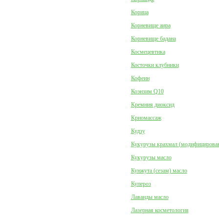
Корица
Корневище аира
Корневище бадана
Космецевтика
Косточки клубники
Кофеин
Коэнзим Q10
Кремния диоксид
Криомассаж
Кудзу
Кукурузы крахмал (модифицирова
Кукурузы масло
Кунжута (сезам) масло
Купероз
Лаванды масло
Лазерная косметология