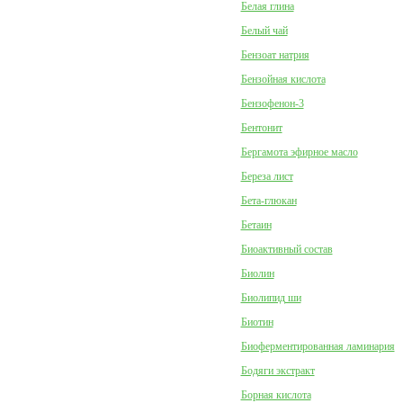
Белая глина
Белый чай
Бензоат натрия
Бензойная кислота
Бензофенон-3
Бентонит
Бергамота эфирное масло
Береза лист
Бета-глюкан
Бетаин
Биоактивный состав
Биолин
Биолипид ши
Биотин
Биоферментированная ламинария
Бодяги экстракт
Борная кислота