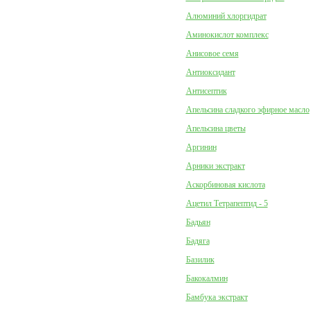
Алюминий хлоргидрат
Аминокислот комплекс
Анисовое семя
Антиоксидант
Антисептик
Апельсина сладкого эфирное масло
Апельсина цветы
Аргинин
Арники экстракт
Аскорбиновая кислота
Ацетил Тетрапептид - 5
Бадьян
Бадяга
Базилик
Бакокалмин
Бамбука экстракт