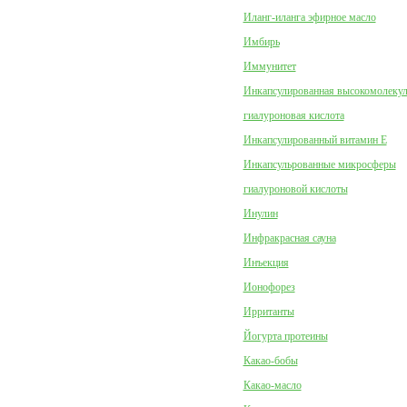
Иланг-иланга эфирное масло
Имбирь
Иммунитет
Инкапсулированная высокомолеку
гиалуроновая кислота
Инкапсулированный витамин Е
Инкапсульрованные микросферы
гиалуроновой кислоты
Инулин
Инфракрасная сауна
Инъекция
Ионофорез
Ирританты
Йогурта протеины
Какао-бобы
Какао-масло