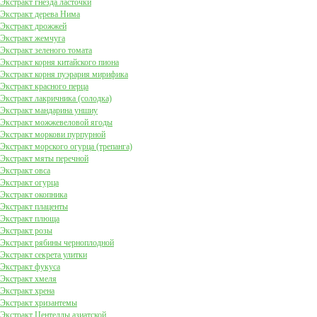
Экстракт гнезда ласточки
Экстракт дерева Нима
Экстракт дрожжей
Экстракт жемчуга
Экстракт зеленого томата
Экстракт корня китайского пиона
Экстракт корня пуэрария мирифика
Экстракт красного перца
Экстракт лакричника (солодка)
Экстракт мандарина уншиу
Экстракт можжевеловой ягоды
Экстракт моркови пурпурной
Экстракт морского огурца (трепанга)
Экстракт мяты перечной
Экстракт овса
Экстракт огурца
Экстракт окопника
Экстракт плаценты
Экстракт плюща
Экстракт розы
Экстракт рябины черноплодной
Экстракт секрета улитки
Экстракт фукуса
Экстракт хмеля
Экстракт хрена
Экстракт хризантемы
Экстракт Центеллы азиатской