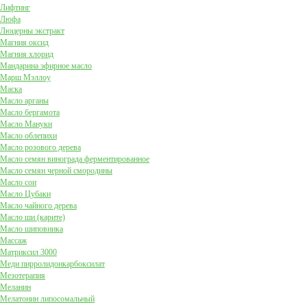
Лифтинг
Люфа
Люцерны экстракт
Магния оксид
Магния хлорид
Мандарина эфирное масло
Марш Мэллоу
Маска
Масло арганы
Масло бергамота
Масло Мануки
Масло облепихи
Масло розового дерева
Масло семян винограда ферментированное
Масло семян черной смородины
Масло сои
Масло Цубаки
Масло чайного дерева
Масло ши (карите)
Масло шиповника
Массаж
Матриксил 3000
Меди пирролидонкарбоксилат
Мезотерапия
Меланин
Мелатонин липосомальный