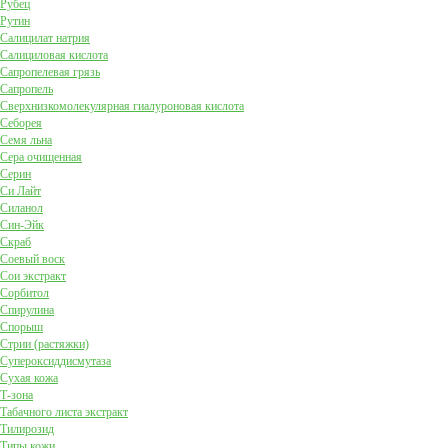
Рубец
Рутин
Салицилат натрия
Салициловая кислота
Сапропелевая грязь
Сапропель
Сверхнизкомолекулярная гиалуроновая кислота
Себорея
Семя льна
Сера очищенная
Серин
Си Лайт
Силанол
Син-Эйк
Скраб
Соевый воск
Сои экстракт
Сорбитол
Спирулина
Спорыш
Стрии (растяжки)
Супероксиддисмутаза
Сухая кожа
Т-зона
Табачного листа экстракт
Тилирозид
Типы кожи