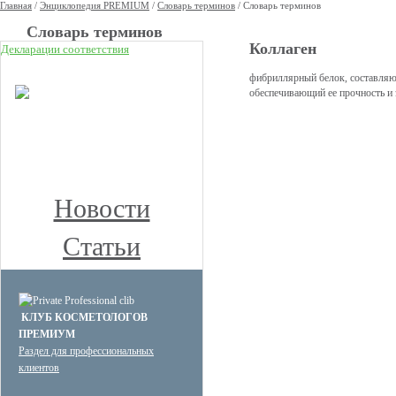
Главная
/
Энциклопедия PREMIUM
/
Словарь терминов
/
Словарь терминов
Cловарь терминов
Коллаген
Декларации соответствия
НОВОЕ
фибриллярный белок, составляющ
обеспечивающий ее прочность и 
КЛУБ ПРЕМИУМ
КОСМЕТОЛОГОВ
Получите скидку до 15%
и бесплатную доставку!
Новости
Статьи
КЛУБ КОСМЕТОЛОГОВ
ПРЕМИУМ
Раздел для профессиональных
клиентов