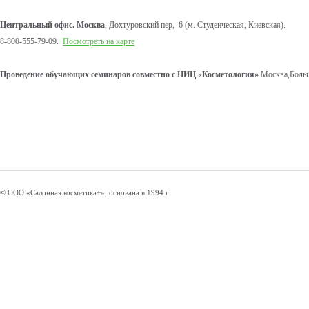
Центральный офис. Москва
, Дохтуровский пер, 6 (м. Студенческая, Киевская).
8-800-555-79-09.
Посмотреть на карте
Проведение обучающих семинаров совместно с НИЦ «Косметология»
Москва,Больш
© ООО «Салонная косметика+», основана в 1994 г