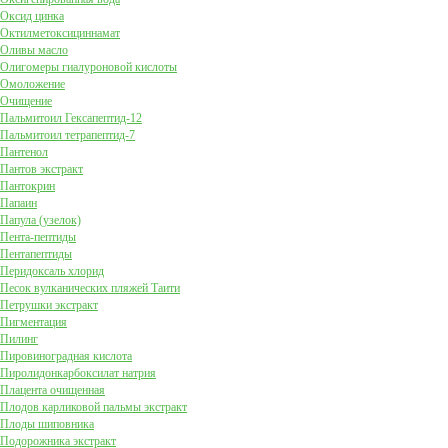
Оксид цинка
Октилметоксициннамат
Оливы масло
Олигомеры гиалуроновой кислоты
Омоложение
Очищение
Пальмитоил Гексапептид-12
Пальмитоил тетрапептид-7
Пантенол
Пантов экстракт
Пантокрин
Папаин
Папула (узелок)
Пента-пептиды
Пентапептиды
Перидоксаль хлорид
Песок вулканических пляжей Таити
Петрушки экстракт
Пигментация
Пилинг
Пировиноградная кислота
Пиролидонкарбоксилат натрия
Плацента очищенная
Плодов карликовой пальмы экстракт
Плоды шиповника
Подорожника экстракт