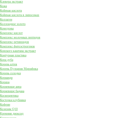
Клевера экстракт
Кожа
Койевая кислота
Койевая кислота в липосомах
Коллаген
Коллоидное золото
Комедоны
Комплекс кислот
Комплекс молочных пептидов
Комплекс ретиноидов
Комплекс фитоэстрогенов
Конского каштана экстракт
Контурная пластика
Кора дуба
Корень алтея
Корень Пуэрария Мирифика
Корень солодки
Кориандр
Корица
Корневище аира
Корневище бадана
Космецевтика
Косточки клубники
Кофеин
Коэнзим Q10
Кремния диоксид