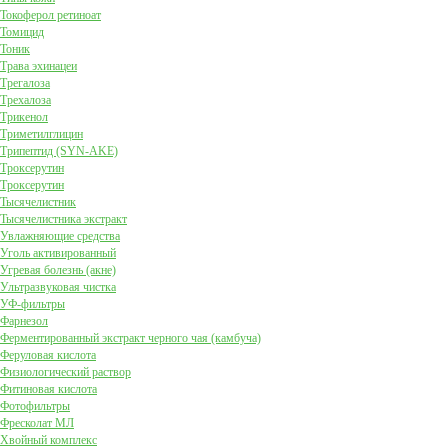
Токоферол ретиноат
Томицид
Тоник
Трава эхинацеи
Трегалоза
Трехалоза
Трикенол
Триметилглицин
Трипептид (SYN-AKE)
Троксерутин
Троксерутин
Тысячелистник
Тысячелистника экстракт
Увлажняющие средства
Уголь активированный
Угревая болезнь (акне)
Ультразвуковая чистка
УФ-фильтры
Фарнезол
Ферментированный экстракт черного чая (камбуча)
Феруловая кислота
Физиологический раствор
Фитиновая кислота
Фотофильтры
Фресколат МЛ
Хвойный комплекс