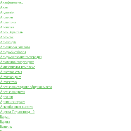
Аквафитоплекс
Акне
Алдавайн
Алланин
Аллантоин
Алопецея
Алоэ Вера гель
Алоэ сок
Альгизиум
Альгиновая кислота
Альфа-бисаболол
Альфа-глюкозил геспередин
Алюминий хлоргидрат
Аминокислот комплекс
Анисовое семя
Антиоксидант
Антисептик
Апельсина сладкого эфирное масло
Апельсина цветы
Аргинин
Арники экстракт
Аскорбиновая кислота
Ацетил Тетрапептид - 5
Бадьян
Бадяга
Базилик