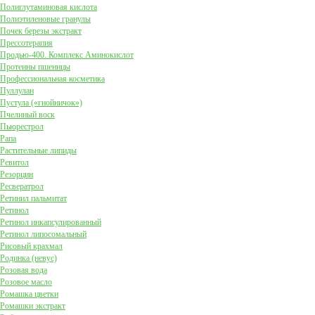
Полиглутаминовая кислота
Полиэтиленовые гранулы
Почек березы экстракт
Прессотерапия
Продью-400. Комплекс Аминокислот
Протеины пшеницы
Профессиональная косметика
Пуллулан
Пустула («гнойничок»)
Пчелиный воск
Пьюрестрол
Рапа
Растительные липиды
Ревитол
Резорцин
Ресвератрол
Ретинил пальмитат
Ретинол
Ретинол инкапсулированный
Ретинол липосомальный
Рисовый крахмал
Родинка (невус)
Розовая вода
Розовое масло
Ромашка цветки
Ромашки экстракт