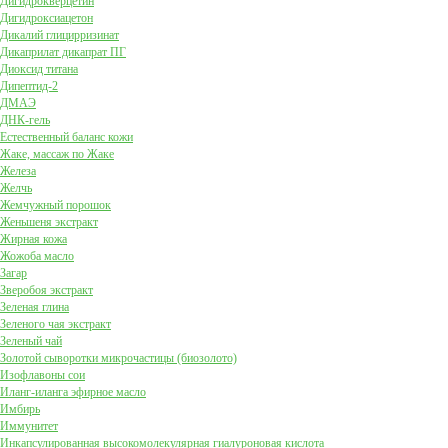
Дигидрокверцетин
Дигидроксиацетон
Дикалий глицирризинат
Дикаприлат дикапрат ПГ
Диоксид титана
Дипептид-2
ДМАЭ
ДНК-гель
Естественный баланс кожи
Жаке, массаж по Жаке
Железа
Желчь
Жемчужный порошок
Женьшеня экстракт
Жирная кожа
Жожоба масло
Загар
Зверобоя экстракт
Зеленая глина
Зеленого чая экстракт
Зеленый чай
Золотой сыворотки микрочастицы (биозолото)
Изофлавоны сои
Иланг-иланга эфирное масло
Имбирь
Иммунитет
Инкапсулированная высокомолекулярная гиалуроновая кислота