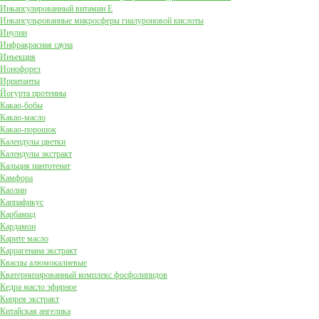
Инкапсулированный витамин Е
Инкапсульрованные микросферы гиалуроновой кислоты
Инулин
Инфракрасная сауна
Инъекция
Ионофорез
Ирританты
Йогурта протеины
Какао-бобы
Какао-масло
Какао-порошок
Календулы цветки
Календулы экстракт
Кальция пантотенат
Камфора
Каолин
Каппафикус
Карбамид
Кардамон
Карите масло
Каррагенана экстракт
Квасцы алюмокалиевые
Кватернизированный комплекс фосфолипидов
Кедра масло эфирное
Кипрея экстракт
Китайская ангелика