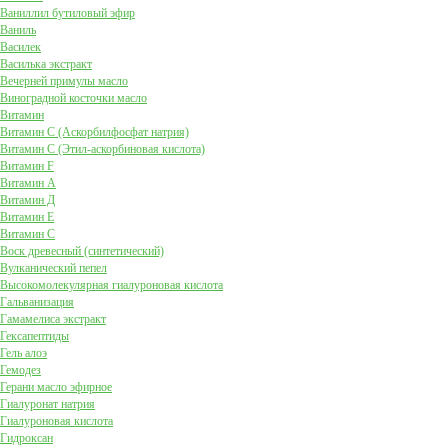
Ваниллил бутиловый эфир
Ваниль
Василек
Василька экстракт
Вечерней примулы масло
Виноградной косточки масло
Витамин
Витамин C (Аскорбилфосфат натрия)
Витамин C (Этил-аскорбиновая кислота)
Витамин F
Витамин А
Витамин Д
Витамин Е
Витамин С
Воск древесный (синтетический)
Вулканический пепел
Высокомолекулярная гиалуроновая кислота
Гальванизация
Гамамелиса экстракт
Гексапептиды
Гель алоэ
Гемодез
Герани масло эфирное
Гиалуронат натрия
Гиалуроновая кислота
Гидроксан