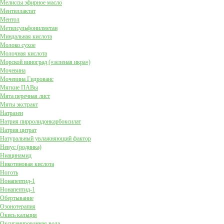
Мелиссы эфирное масло
Ментиллактат
Ментол
Метилсульфонилметан
Миндальная кислота
Молоко сухое
Молочная кислота
Морской виноград («зеленая икра»)
Мочевина
Мочевина Гидрованс
Мягкие ПАВы
Мята перечная лист
Мяты экстракт
Натразен
Натрия пирролидонкарбоксилат
Натрия цитрат
Натуральный увлажняющий фактор
Невус (родинка)
Ниацинамид
Никотиновая кислота
Ноготь
Нонапептид-1
Нонапептид-1
Обертывание
Озонотерапия
Окись кальция
Оксигенированная вода