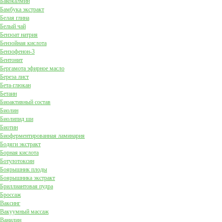
Бакокалмин
Бамбука экстракт
Белая глина
Белый чай
Бензоат натрия
Бензойная кислота
Бензофенон-3
Бентонит
Бергамота эфирное масло
Береза лист
Бета-глюкан
Бетаин
Биоактивный состав
Биолин
Биолипид ши
Биотин
Биоферментированная ламинария
Бодяги экстракт
Борная кислота
Ботулотоксин
Боярышник плоды
Боярышника экстракт
Бриллиантовая пудра
Броссаж
Ваксинг
Вакуумный массаж
Ванилин