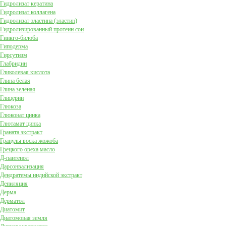
Гидролизат кератина
Гидролизат коллагена
Гидролизат эластина (эластин)
Гидролизированный протеин сои
Гинкго-билоба
Гиподерма
Гирсутизм
Глабридин
Гликолевая кислота
Глина белая
Глина зеленая
Глицерин
Глюкоза
Глюконат цинка
Глютамат цинка
Граната экстракт
Гранулы воска жожоба
Грецкого ореха масло
Д-пантенол
Дарсонвализация
Дендратемы индийской экстракт
Депиляция
Дерма
Дерматол
Диатомит
Диатомовая земля