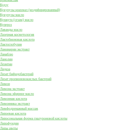
Криомассаж
Кудзу
Кукурузы крахмал (модифицированный)
Кукурузы масло
Кунжута (сезам) масло
Купероз
Лаванды масло
Лазерная косметология
Лактобионовая кислота
Лактоглобулин
Ламинарии экстракт
Ланаблю
Ланолин
Лецитин
Лидаза
Лизат бифидобактерий
Лизат пропионовокислых бактерий
Лимон
Лимона экстракт
Лимона эфирное масло
Лимонная кислота
Лимонника экстракт
Лимфодренажный массаж
Липоевая кислота
Липосомальная форма гиалуроновой кислоты
Липофундин
Липы цветы