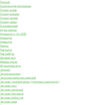
Хитозан
Хлоргексидин биглюконат
Хлорид калия
Хлорид кальция
Хлорид натрия
Хлорид цинка
Хлорофиллипт
Цедра лимона
Церамиды w-3/w-6/III
Цинкидон
Цинкидон
Чабрец
Чай матча
Чай ройбуш
Шалфей лист
Шишки хмеля
Шунгитовая вода
Эвермат
Экзополисахарид
Экзосомы центеллы азиатской
Экстракт «зеленой икры» («морского винограда»)
Экстракт алоэ
Экстракт апельсина
Экстракт бергамота
Экстракт бобов сои
Экстракт вина