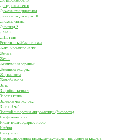
Дигидрокверцетин
Дигидроксиацетон
Дикалий глицирризинат
Дикаприлат дикапрат ПГ
Диоксид титана
Дипептид-2
ДМАЭ
ДНК-гель
Естественный баланс кожи
Жаке, массаж по Жаке
Железа
Желчь
Жемчужный порошок
Женьшеня экстракт
Жирная кожа
Жожоба масло
Загар
Зверобоя экстракт
Зеленая глина
Зеленого чая экстракт
Зеленый чай
Золотой сыворотки микрочастицы (биозолото)
Изофлавоны сои
Иланг-иланга эфирное масло
Имбирь
Иммунитет
Инкапсулированная высокомолекулярная гиалуроновая кислота