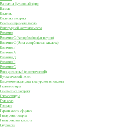
Ваниллил бутиловый эфир
Ваниль
Василек
Василька экстракт
Вечерней примулы масло
Виноградной косточки масло
Витамин
Витамин C (Аскорбилфосфат натрия)
Витамин C (Этил-аскорбиновая кислота)
Витамин F
Витамин А
Витамин Д
Витамин Е
Витамин С
Воск древесный (синтетический)
Вулканический пепел
Высокомолекулярная гиалуроновая кислота
Гальванизация
Гамамелиса экстракт
Гексапептиды
Гель алоэ
Гемодез
Герани масло эфирное
Гиалуронат натрия
Гиалуроновая кислота
Гидроксан