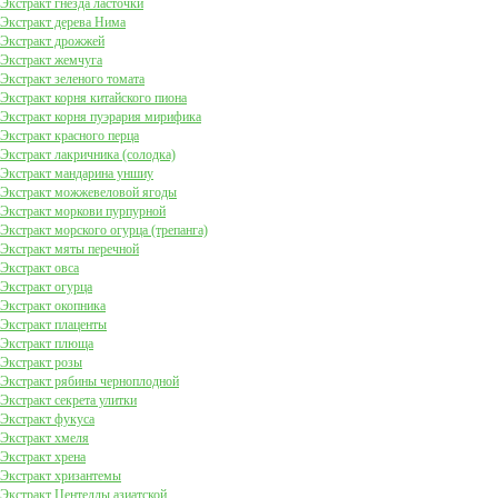
Экстракт гнезда ласточки
Экстракт дерева Нима
Экстракт дрожжей
Экстракт жемчуга
Экстракт зеленого томата
Экстракт корня китайского пиона
Экстракт корня пуэрария мирифика
Экстракт красного перца
Экстракт лакричника (солодка)
Экстракт мандарина уншиу
Экстракт можжевеловой ягоды
Экстракт моркови пурпурной
Экстракт морского огурца (трепанга)
Экстракт мяты перечной
Экстракт овса
Экстракт огурца
Экстракт окопника
Экстракт плаценты
Экстракт плюща
Экстракт розы
Экстракт рябины черноплодной
Экстракт секрета улитки
Экстракт фукуса
Экстракт хмеля
Экстракт хрена
Экстракт хризантемы
Экстракт Центеллы азиатской