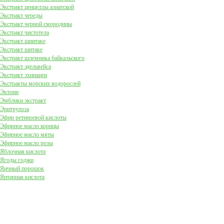
Экстракт ценцеллы азиатской
Экстракт череды
Экстракт черной смородины
Экстракт чистотела
Экстракт шиитаке
Экстракт шитаке
Экстракт шлемника байкальского
Экстракт эдельвейса
Экстракт эхинацеи
Экстракты морских водорослей
Эктоин
Эмблики экстракт
Эритрулоза
Эфир ретиноевой кислоты
Эфирное масло корицы
Эфирное масло мяты
Эфирное масло розы
Яблочная кислота
Ягоды годжи
Яичный порошок
Янтарная кислота