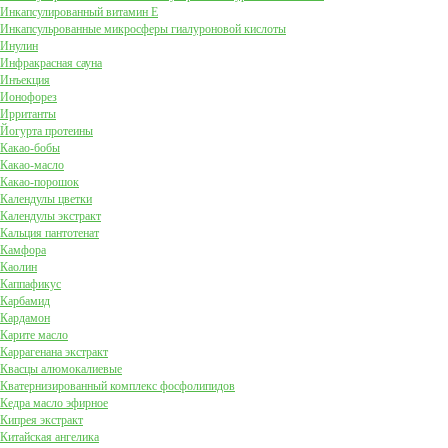
Инкапсулированный витамин Е
Инкапсульрованные микросферы гиалуроновой кислоты
Инулин
Инфракрасная сауна
Инъекция
Ионофорез
Ирританты
Йогурта протеины
Какао-бобы
Какао-масло
Какао-порошок
Календулы цветки
Календулы экстракт
Кальция пантотенат
Камфора
Каолин
Каппафикус
Карбамид
Кардамон
Карите масло
Каррагенана экстракт
Квасцы алюмокалиевые
Кватернизированный комплекс фосфолипидов
Кедра масло эфирное
Кипрея экстракт
Китайская ангелика