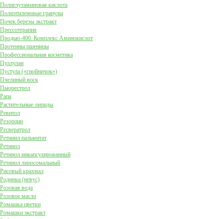
Полиглутаминовая кислота
Полиэтиленовые гранулы
Почек березы экстракт
Прессотерапия
Продью-400. Комплекс Аминокислот
Протеины пшеницы
Профессиональная косметика
Пуллулан
Пустула («гнойничок»)
Пчелиный воск
Пьюрестрол
Рапа
Растительные липиды
Ревитол
Резорцин
Ресвератрол
Ретинил пальмитат
Ретинол
Ретинол инкапсулированный
Ретинол липосомальный
Рисовый крахмал
Родинка (невус)
Розовая вода
Розовое масло
Ромашка цветки
Ромашки экстракт