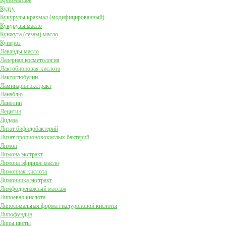
Криомассаж
Кудзу
Кукурузы крахмал (модифицированный)
Кукурузы масло
Кунжута (сезам) масло
Купероз
Лаванды масло
Лазерная косметология
Лактобионовая кислота
Лактоглобулин
Ламинарии экстракт
Ланаблю
Ланолин
Лецитин
Лидаза
Лизат бифидобактерий
Лизат пропионовокислых бактерий
Лимон
Лимона экстракт
Лимона эфирное масло
Лимонная кислота
Лимонника экстракт
Лимфодренажный массаж
Липоевая кислота
Липосомальная форма гиалуроновой кислоты
Липофундин
Липы цветы