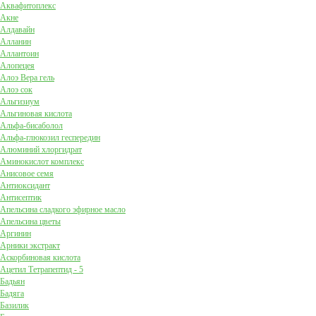
Аквафитоплекс
Акне
Алдавайн
Алланин
Аллантоин
Алопецея
Алоэ Вера гель
Алоэ сок
Альгизиум
Альгиновая кислота
Альфа-бисаболол
Альфа-глюкозил геспередин
Алюминий хлоргидрат
Аминокислот комплекс
Анисовое семя
Антиоксидант
Антисептик
Апельсина сладкого эфирное масло
Апельсина цветы
Аргинин
Арники экстракт
Аскорбиновая кислота
Ацетил Тетрапептид - 5
Бадьян
Бадяга
Базилик