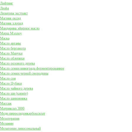
Лифтинг
Люфа
Люцерны экстракт
Магния оксид
Магния хлорид
Мандарина эфирное масло
Марш Мэллоу
Маска
Масло арганы
Масло бергамота
Масло Мануки
Масло облепихи
Масло розового дерева
Масло семян винограда ферментированное
Масло семян черной смородины
Масло сои
Масло Цубаки
Масло чайного дерева
Масло ши (карите)
Масло шиповника
Массаж
Матриксил 3000
Меди пирролидонкарбоксилат
Мезотерапия
Меланин
Мелатонин липосомальный