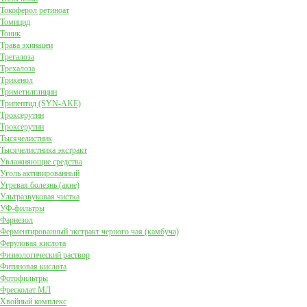
Токоферол ретиноат
Томицид
Тоник
Трава эхинацеи
Трегалоза
Трехалоза
Трикенол
Триметилглицин
Трипептид (SYN-AKE)
Троксерутин
Троксерутин
Тысячелистник
Тысячелистника экстракт
Увлажняющие средства
Уголь активированный
Угревая болезнь (акне)
Ультразвуковая чистка
УФ-фильтры
Фарнезол
Ферментированный экстракт черного чая (камбуча)
Феруловая кислота
Физиологический раствор
Фитиновая кислота
Фотофильтры
Фресколат МЛ
Хвойный комплекс