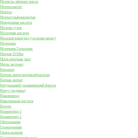
Мелиссы эфирное масло
Ментиллактат
Ментол
Метилсульфонилметан
Миндальная кислота
Молоко сухое
Молочная кислота
Морской виноград («зеленая икра»)
Мочевина
Мочевина Гидрованс
Мягкие ПАВы
Мята перечная лист
Мяты экстракт
Натразен
Натрия пирролидонкарбоксилат
Натрия цитрат
Натуральный увлажняющий фактор
Невус (родинка)
Ниацинамид
Никотиновая кислота
Ноготь
Нонапептид-1
Нонапептид-1
Обертывание
Озонотерапия
Окись кальция
Оксигенированная вода