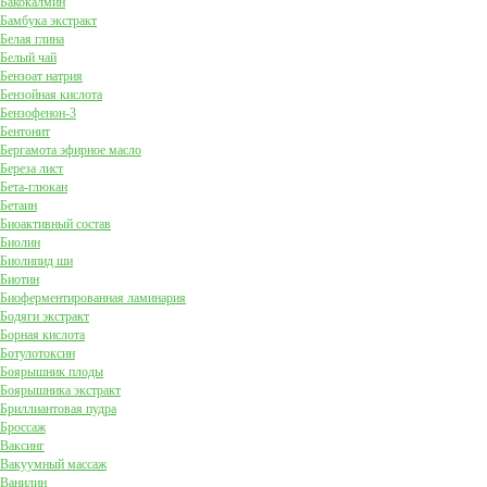
Бакокалмин
Бамбука экстракт
Белая глина
Белый чай
Бензоат натрия
Бензойная кислота
Бензофенон-3
Бентонит
Бергамота эфирное масло
Береза лист
Бета-глюкан
Бетаин
Биоактивный состав
Биолин
Биолипид ши
Биотин
Биоферментированная ламинария
Бодяги экстракт
Борная кислота
Ботулотоксин
Боярышник плоды
Боярышника экстракт
Бриллиантовая пудра
Броссаж
Ваксинг
Вакуумный массаж
Ванилин