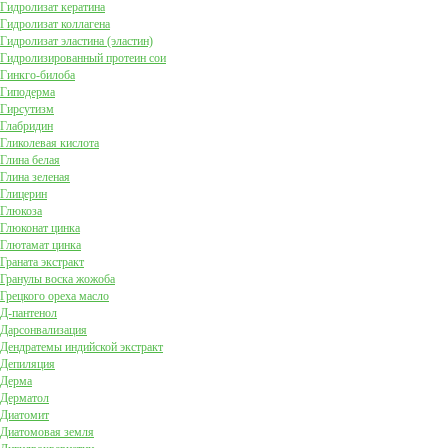
Гидролизат кератина
Гидролизат коллагена
Гидролизат эластина (эластин)
Гидролизированный протеин сои
Гинкго-билоба
Гиподерма
Гирсутизм
Глабридин
Гликолевая кислота
Глина белая
Глина зеленая
Глицерин
Глюкоза
Глюконат цинка
Глютамат цинка
Граната экстракт
Гранулы воска жожоба
Грецкого ореха масло
Д-пантенол
Дарсонвализация
Дендратемы индийской экстракт
Депиляция
Дерма
Дерматол
Диатомит
Диатомовая земля