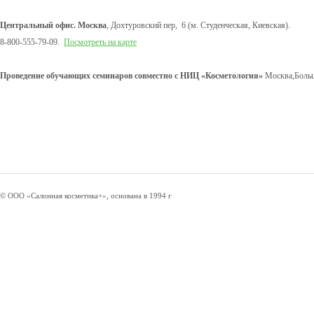
Центральный офис. Москва
, Дохтуровский пер, 6 (м. Студенческая, Киевская).
8-800-555-79-09.
Посмотреть на карте
Проведение обучающих семинаров совместно с НИЦ «Косметология»
Москва,Больш
© ООО «Салонная косметика+», основана в 1994 г