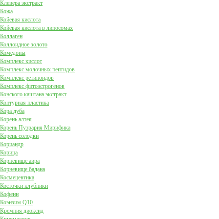
Клевера экстракт
Кожа
Койевая кислота
Койевая кислота в липосомах
Коллаген
Коллоидное золото
Комедоны
Комплекс кислот
Комплекс молочных пептидов
Комплекс ретиноидов
Комплекс фитоэстрогенов
Конского каштана экстракт
Контурная пластика
Кора дуба
Корень алтея
Корень Пуэрария Мирифика
Корень солодки
Кориандр
Корица
Корневище аира
Корневище бадана
Космецевтика
Косточки клубники
Кофеин
Коэнзим Q10
Кремния диоксид