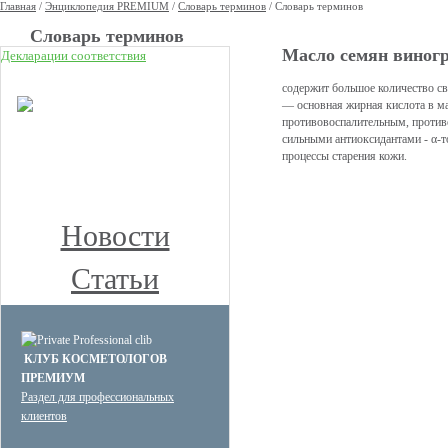
Главная
/
Энциклопедия PREMIUM
/
Словарь терминов
/
Словарь терминов
Cловарь терминов
Масло семян виног
Декларации соответствия
НОВОЕ
содержит большое количество св
— основная жирная кислота в ма
КЛУБ ПРЕМИУМ
противовоспалительным, против
КОСМЕТОЛОГОВ
сильными антиоксидантами - α-
процессы старения кожи.
Получите скидку до 15%
и бесплатную доставку!
Новости
Статьи
КЛУБ КОСМЕТОЛОГОВ
ПРЕМИУМ
Раздел для профессиональных
клиентов