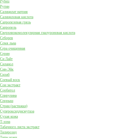
Рубец
Рутин
Салицилат натрия
Салициловая кислота
Сапропелевая грязь
Сапропель
Сверхнизкомолекулярная гиалуроновая кислота
Себорея
Семя льна
Сера очищенная
Серин
Си Лайт
Силанол
Син-Эйк
Скраб
Соевый воск
Сои экстракт
Сорбитол
Спирулина
Спорыш
Стрии (растяжки)
Супероксиддисмутаза
Сухая кожа
Т-зона
Табачного листа экстракт
Тилирозид
Типы кожи