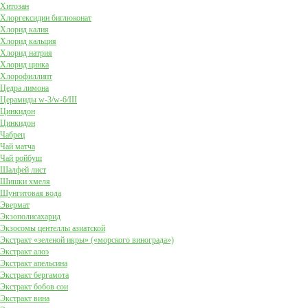
Хитозан
Хлоргексидин биглюконат
Хлорид калия
Хлорид кальция
Хлорид натрия
Хлорид цинка
Хлорофиллипт
Цедра лимона
Церамиды w-3/w-6/III
Цинкидон
Цинкидон
Чабрец
Чай матча
Чай ройбуш
Шалфей лист
Шишки хмеля
Шунгитовая вода
Эвермат
Экзополисахарид
Экзосомы центеллы азиатской
Экстракт «зеленой икры» («морского винограда»)
Экстракт алоэ
Экстракт апельсина
Экстракт бергамота
Экстракт бобов сои
Экстракт вина