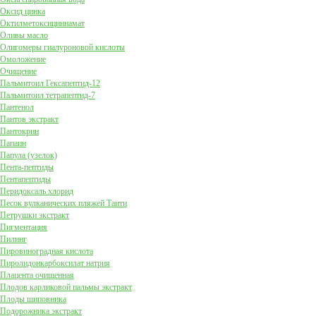
Оксид цинка
Октилметоксициннамат
Оливы масло
Олигомеры гиалуроновой кислоты
Омоложение
Очищение
Пальмитоил Гексапептид-12
Пальмитоил тетрапептид-7
Пантенол
Пантов экстракт
Пантокрин
Папаин
Папула (узелок)
Пента-пептиды
Пентапептиды
Перидоксаль хлорид
Песок вулканических пляжей Таити
Петрушки экстракт
Пигментация
Пилинг
Пировиноградная кислота
Пиролидонкарбоксилат натрия
Плацента очищенная
Плодов карликовой пальмы экстракт
Плоды шиповника
Подорожника экстракт