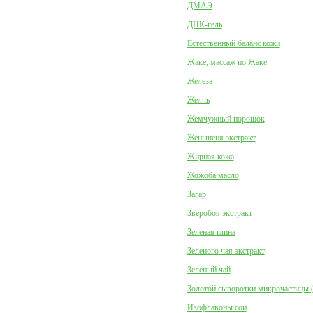
ДМАЭ
ДНК-гель
Естественный баланс кожи
Жаке, массаж по Жаке
Железа
Желчь
Жемчужный порошок
Женьшеня экстракт
Жирная кожа
Жожоба масло
Загар
Зверобоя экстракт
Зеленая глина
Зеленого чая экстракт
Зеленый чай
Золотой сыворотки микрочастицы 
Изофлавоны сои