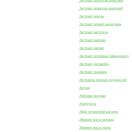
Экстракт Центеллы азиатской
Экстракт ценцеллы азиатской
Экстракт череды
Экстракт черной смородины
Экстракт чистотела
Экстракт шиитаке
Экстракт шитаке
Экстракт шлемника байкальского
Экстракт эдельвейса
Экстракт эхинацеи
Экстракты морских водорослей
Эктоин
Эмблики экстракт
Эритрулоза
Эфир ретиноевой кислоты
Эфирное масло корицы
Эфирное масло мяты