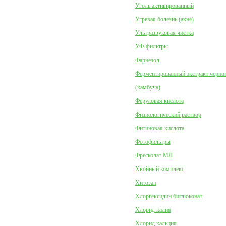
Уголь активированный
Угревая болезнь (акне)
Ультразвуковая чистка
УФ-фильтры
Фарнезол
Ферментированный экстракт черног
(камбуча)
Феруловая кислота
Физиологический раствор
Фитиновая кислота
Фотофильтры
Фресколат МЛ
Хвойный комплекс
Хитозан
Хлоргексидин биглюконат
Хлорид калия
Хлорид кальция