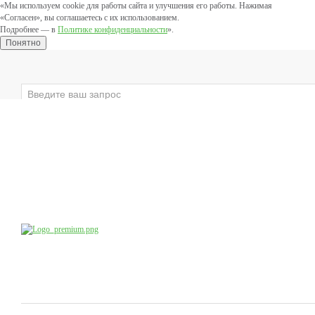
«Мы используем cookie для работы сайта и улучшения его работы. Нажимая
«Согласен», вы соглашаетесь с их использованием.
Подробнее — в
Политике конфиденциальности
».
Понятно
×
ЛИЦО
ВЕКИ
ТЕЛО
ЗАЩИТНЫЕ
Компания
Производство
Продукция
Учебный центр
доб.4
8 (800) 555-79-09
8 (495) 747-41-13
Коснультации специалистов:
по будням с 10:00 до 20:00