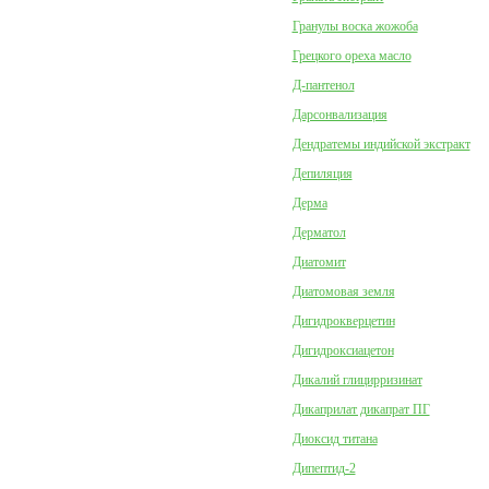
Гранулы воска жожоба
Грецкого ореха масло
Д-пантенол
Дарсонвализация
Дендратемы индийской экстракт
Депиляция
Дерма
Дерматол
Диатомит
Диатомовая земля
Дигидрокверцетин
Дигидроксиацетон
Дикалий глицирризинат
Дикаприлат дикапрат ПГ
Диоксид титана
Дипептид-2