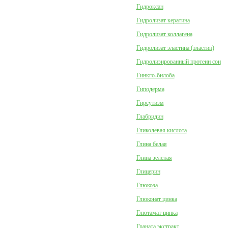
Гидроксан
Гидролизат кератина
Гидролизат коллагена
Гидролизат эластина (эластин)
Гидролизированный протеин сои
Гинкго-билоба
Гиподерма
Гирсутизм
Глабридин
Гликолевая кислота
Глина белая
Глина зеленая
Глицерин
Глюкоза
Глюконат цинка
Глютамат цинка
Граната экстракт