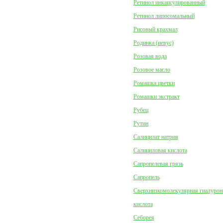
Ретинол инкапсулированный
Ретинол липосомальный
Рисовый крахмал
Родинка (невус)
Розовая вода
Розовое масло
Ромашка цветки
Ромашки экстракт
Рубец
Рутин
Салицилат натрия
Салициловая кислота
Сапропелевая грязь
Сапропель
Сверхнизкомолекулярная гиалурон
кислота
Себорея