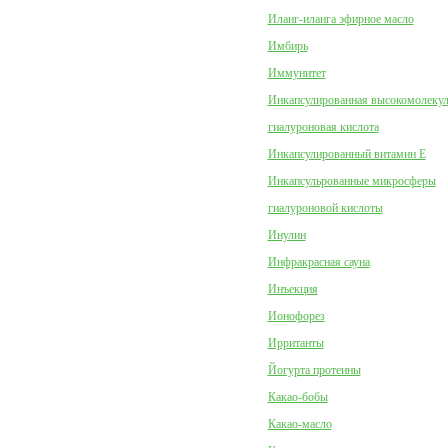
Иланг-иланга эфирное масло
Имбирь
Иммунитет
Инкапсулированная высокомолеку
гиалуроновая кислота
Инкапсулированный витамин Е
Инкапсульрованные микросферы
гиалуроновой кислоты
Инулин
Инфракрасная сауна
Инъекция
Ионофорез
Ирританты
Йогурта протеины
Какао-бобы
Какао-масло