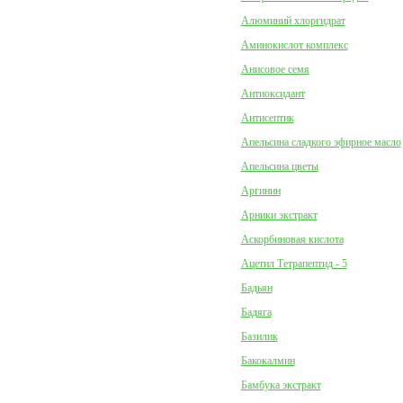
Алюминий хлоргидрат
Аминокислот комплекс
Анисовое семя
Антиоксидант
Антисептик
Апельсина сладкого эфирное масло
Апельсина цветы
Аргинин
Арники экстракт
Аскорбиновая кислота
Ацетил Тетрапептид - 5
Бадьян
Бадяга
Базилик
Бакокалмин
Бамбука экстракт