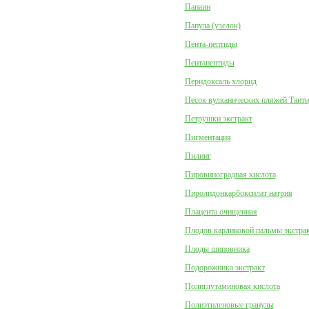
Папаин
Папула (узелок)
Пента-пептиды
Пентапептиды
Перидоксаль хлорид
Песок вулканических пляжей Таити
Петрушки экстракт
Пигментация
Пилинг
Пировиноградная кислота
Пиролидонкарбоксилат натрия
Плацента очищенная
Плодов карликовой пальмы экстра
Плоды шиповника
Подорожника экстракт
Полиглутаминовая кислота
Полиэтиленовые гранулы