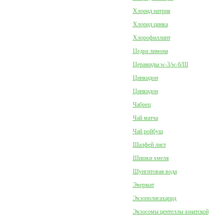
Хлорид натрия
Хлорид цинка
Хлорофиллипт
Цедра лимона
Церамиды w-3/w-6/III
Цинкидон
Цинкидон
Чабрец
Чай матча
Чай ройбуш
Шалфей лист
Шишки хмеля
Шунгитовая вода
Эвермат
Экзополисахарид
Экзосомы центеллы азиатской