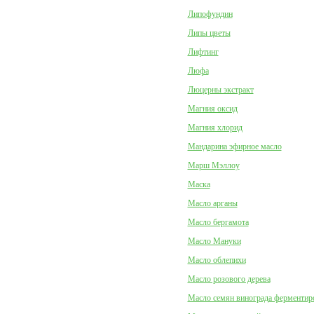
Липофундин
Липы цветы
Лифтинг
Люфа
Люцерны экстракт
Магния оксид
Магния хлорид
Мандарина эфирное масло
Марш Мэллоу
Маска
Масло арганы
Масло бергамота
Масло Мануки
Масло облепихи
Масло розового дерева
Масло семян винограда ферментир