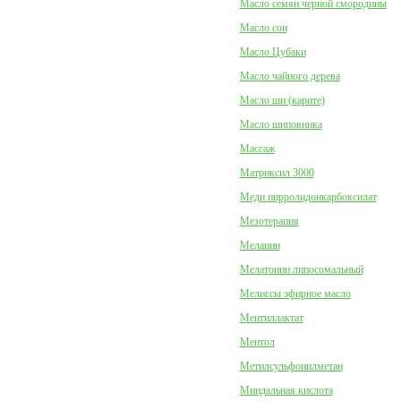
Масло семян черной смородины
Масло сои
Масло Цубаки
Масло чайного дерева
Масло ши (карите)
Масло шиповника
Массаж
Матриксил 3000
Меди пирролидонкарбоксилат
Мезотерапия
Меланин
Мелатонин липосомальный
Мелиссы эфирное масло
Ментиллактат
Ментол
Метилсульфонилметан
Миндальная кислота