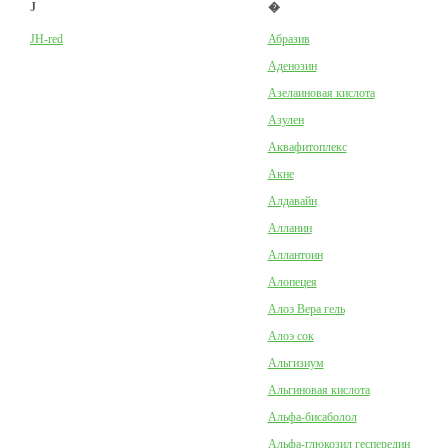
J
�
JH-red
Абразив
Аденозин
Азелаиновая кислота
Азулен
Аквафитоплекс
Акне
Алдавайн
Алланин
Аллантоин
Алопецея
Алоэ Вера гель
Алоэ сок
Альгизиум
Альгиновая кислота
Альфа-бисаболол
Альфа-глюкозил геспередин