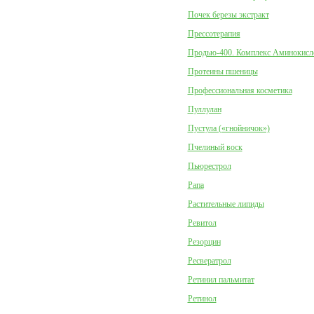
Почек березы экстракт
Прессотерапия
Продью-400. Комплекс Аминокисл
Протеины пшеницы
Профессиональная косметика
Пуллулан
Пустула («гнойничок»)
Пчелиный воск
Пьюрестрол
Рапа
Растительные липиды
Ревитол
Резорцин
Ресвератрол
Ретинил пальмитат
Ретинол