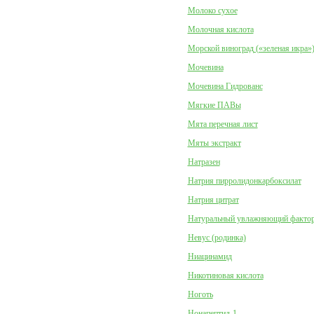
Молоко сухое
Молочная кислота
Морской виноград («зеленая икра»
Мочевина
Мочевина Гидрованс
Мягкие ПАВы
Мята перечная лист
Мяты экстракт
Натразен
Натрия пирролидонкарбоксилат
Натрия цитрат
Натуральный увлажняющий факто
Невус (родинка)
Ниацинамид
Никотиновая кислота
Ноготь
Нонапептид-1