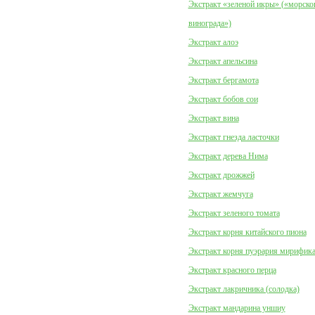
Экстракт «зеленой икры» («морско
винограда»)
Экстракт алоэ
Экстракт апельсина
Экстракт бергамота
Экстракт бобов сои
Экстракт вина
Экстракт гнезда ласточки
Экстракт дерева Нима
Экстракт дрожжей
Экстракт жемчуга
Экстракт зеленого томата
Экстракт корня китайского пиона
Экстракт корня пуэрария мирифик
Экстракт красного перца
Экстракт лакричника (солодка)
Экстракт мандарина уншиу