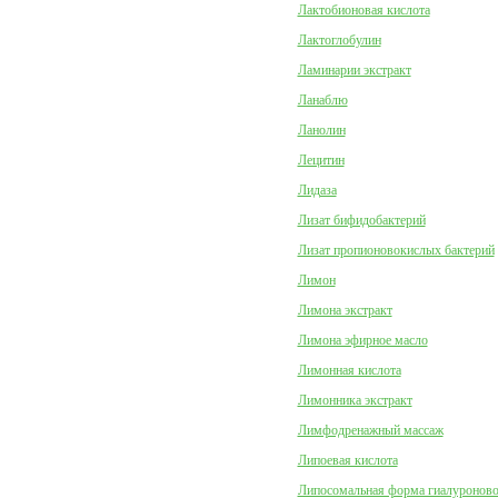
Лактобионовая кислота
Лактоглобулин
Ламинарии экстракт
Ланаблю
Ланолин
Лецитин
Лидаза
Лизат бифидобактерий
Лизат пропионовокислых бактерий
Лимон
Лимона экстракт
Лимона эфирное масло
Лимонная кислота
Лимонника экстракт
Лимфодренажный массаж
Липоевая кислота
Липосомальная форма гиалуроново