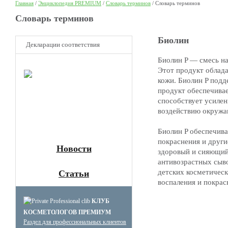
Главная
/
Энциклопедия PREMIUM
/
Словарь терминов
/
Словарь терминов
Cловарь терминов
Биолин
Декларации соответствия
Биолин P — смесь на
НОВОЕ
Этот продукт облада
Клуб
кожи. Биолин P под
Премиум
продукт обеспечивае
косметологов
способствует усиле
Получите скидку до 15%
воздействию окружа
и бесплатную доставку!
Биолин P обеспечива
покраснения и други
Новости
здоровый и сияющий
антивозрастных сыво
детских косметическ
Статьи
воспаления и покрас
КЛУБ
КОСМЕТОЛОГОВ ПРЕМИУМ
Раздел для профессиональных клиентов