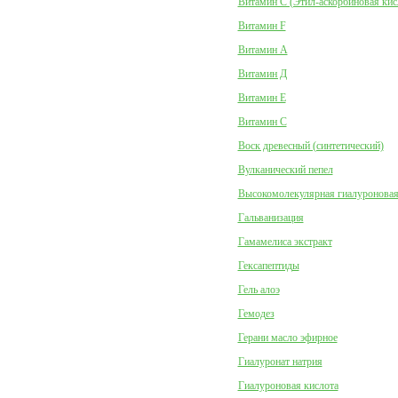
Витамин C (Этил-аскорбиновая кис
Витамин F
Витамин А
Витамин Д
Витамин Е
Витамин С
Воск древесный (синтетический)
Вулканический пепел
Высокомолекулярная гиалуроновая
Гальванизация
Гамамелиса экстракт
Гексапептиды
Гель алоэ
Гемодез
Герани масло эфирное
Гиалуронат натрия
Гиалуроновая кислота