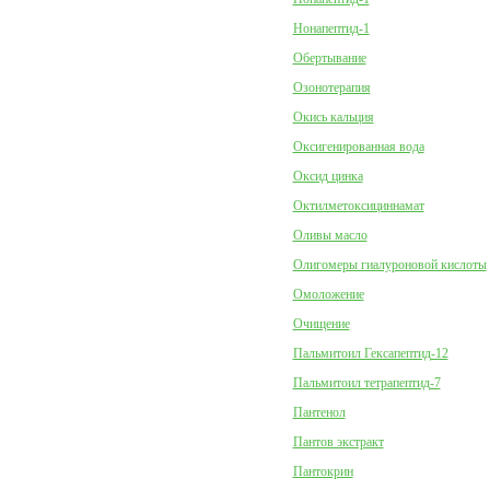
Нонапептид-1
Обертывание
Озонотерапия
Окись кальция
Оксигенированная вода
Оксид цинка
Октилметоксициннамат
Оливы масло
Олигомеры гиалуроновой кислоты
Омоложение
Очищение
Пальмитоил Гексапептид-12
Пальмитоил тетрапептид-7
Пантенол
Пантов экстракт
Пантокрин