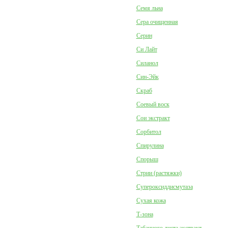
Семя льна
Сера очищенная
Серин
Си Лайт
Силанол
Син-Эйк
Скраб
Соевый воск
Сои экстракт
Сорбитол
Спирулина
Спорыш
Стрии (растяжки)
Супероксиддисмутаза
Сухая кожа
Т-зона