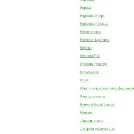
Корица
Корневище аира
Корневище бадана
Космецевтика
Косточки клубники
Кофеин
Коэнзим Q10
Кремния диоксид
Криомассаж
Кудзу
Кукурузы крахмал (модифицирова
Кукурузы масло
Кунжута (сезам) масло
Купероз
Лаванды масло
Лазерная косметология