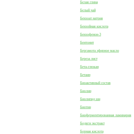
Белая глина
Белый чай
Бензоат натрия
Бензойная кислота
Бензофенон-3
Бентонит
Бергамота эфирное масло
Береза лист
Бета-глюкан
Бетаин
Биоактивный состав
Биолин
Биолипид ши
Биотин
Биоферментированная ламинария
Бодяги экстракт
Борная кислота