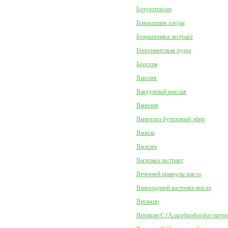
Ботулотоксин
Боярышник плоды
Боярышника экстракт
Бриллиантовая пудра
Броссаж
Ваксинг
Вакуумный массаж
Ванилин
Ваниллил бутиловый эфир
Ваниль
Василек
Василька экстракт
Вечерней примулы масло
Виноградной косточки масло
Витамин
Витамин C (Аскорбилфосфат натри