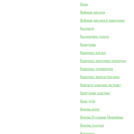
Кожа
Койевая кислота
Койевая кислота в липосомах
Коллаген
Коллоидное золото
Комедоны
Комплекс кислот
Комплекс молочных пептидов
Комплекс ретиноидов
Комплекс фитоэстрогенов
Конского каштана экстракт
Контурная пластика
Кора дуба
Корень алтея
Корень Пуэрария Мирифика
Корень солодки
Кориандр