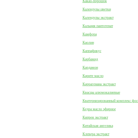
Какао-порошок
Календулы цветки
Календулы экстракт
Кальция пантотенат
Камфора
Каолин
Каппафикус
Карбамид
Кардамон
Карите масло
Каррагенана экстракт
Квасцы алюмокалиевые
Кватернизированный комплекс фо
Кедра масло эфирное
Кипрея экстракт
Китайская ангелика
Клевера экстракт