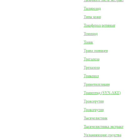
Табачного листа экстракт
Тилирозид
Типы кожи
Токоферол ретиноат
Томицид
Тоник
Трава эхинацеи
Трегалоза
Трехалоза
Трикенол
Триметилглицин
Трипептид (SYN-AKE)
Троксерутин
Троксерутин
Тысячелистник
Тысячелистника экстракт
Увлажняющие средства