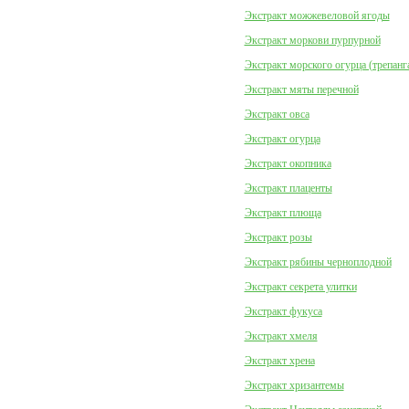
Экстракт можжевеловой ягоды
Экстракт моркови пурпурной
Экстракт морского огурца (трепанг
Экстракт мяты перечной
Экстракт овса
Экстракт огурца
Экстракт окопника
Экстракт плаценты
Экстракт плюща
Экстракт розы
Экстракт рябины черноплодной
Экстракт секрета улитки
Экстракт фукуса
Экстракт хмеля
Экстракт хрена
Экстракт хризантемы