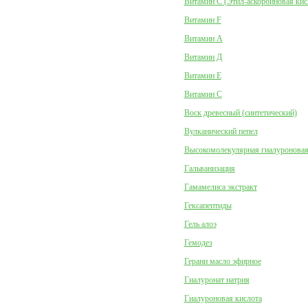
Витамин C (Этил-аскорбиновая кис
Витамин F
Витамин А
Витамин Д
Витамин Е
Витамин С
Воск древесный (синтетический)
Вулканический пепел
Высокомолекулярная гиалуроновая
Гальванизация
Гамамелиса экстракт
Гексапептиды
Гель алоэ
Гемодез
Герани масло эфирное
Гиалуронат натрия
Гиалуроновая кислота