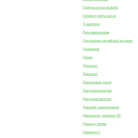
Гранулы воска жожоба
Грецкого ореха масло
Д-пантенол
Дарсонвализация
Дендратемы индийской экстракт
Депиляция
Дерма
Дерматол
Диатомит
Диатомовая земля
Дигидрокверцетин
Дигидроксиацетон
Дикалий глицирризинат
Дикаприлат дикапрат ПГ
Диоксид титана
Дипептид-2