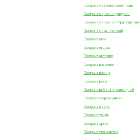
Экстракт можжевеловой ягоды
Экстракт моркови пурпурной
Экстракт морского огурца (трепанг
Экстракт мяты перечной
Экстракт овса
Экстракт огурца
Экстракт окопника
Экстракт плаценты
Экстракт плюща
Экстракт розы
Экстракт рябины черноплодной
Экстракт секрета улитки
Экстракт фукуса
Экстракт хмеля
Экстракт хрена
Экстракт хризантемы