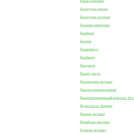
Какао-порошок
Календулы цветки
Календулы экстракт
Кальция пантотенат
Камфора
Каолин
Каппафикус
Карбамид
Кардамон
Карите масло
Каррагенана экстракт
Квасцы алюмокалиевые
Кватернизированный комплекс фо
Кедра масло эфирное
Кипрея экстракт
Китайская ангелика
Клевера экстракт