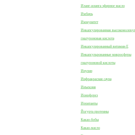
Иланг-иланга эфирное масло
Имбирь
Иммунитет
Инкапсулированная высокомолеку
гиалуроновая кислота
Инкапсулированный витамин Е
Инкапсульрованные микросферы
гиалуроновой кислоты
Инулин
Инфракрасная сауна
Инъекция
Ионофорез
Ирританты
Йогурта протеины
Какао-бобы
Какао-масло