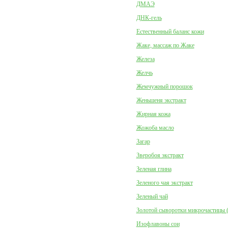
ДМАЭ
ДНК-гель
Естественный баланс кожи
Жаке, массаж по Жаке
Железа
Желчь
Жемчужный порошок
Женьшеня экстракт
Жирная кожа
Жожоба масло
Загар
Зверобоя экстракт
Зеленая глина
Зеленого чая экстракт
Зеленый чай
Золотой сыворотки микрочастицы 
Изофлавоны сои