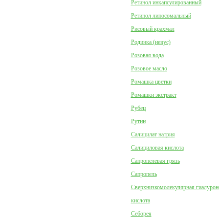
Ретинол инкапсулированный
Ретинол липосомальный
Рисовый крахмал
Родинка (невус)
Розовая вода
Розовое масло
Ромашка цветки
Ромашки экстракт
Рубец
Рутин
Салицилат натрия
Салициловая кислота
Сапропелевая грязь
Сапропель
Сверхнизкомолекулярная гиалурон
кислота
Себорея