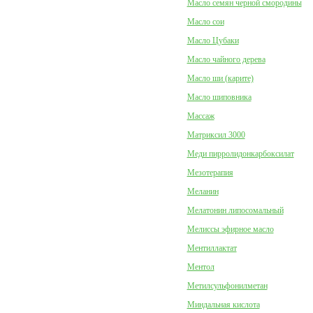
Масло семян черной смородины
Масло сои
Масло Цубаки
Масло чайного дерева
Масло ши (карите)
Масло шиповника
Массаж
Матриксил 3000
Меди пирролидонкарбоксилат
Мезотерапия
Меланин
Мелатонин липосомальный
Мелиссы эфирное масло
Ментиллактат
Ментол
Метилсульфонилметан
Миндальная кислота