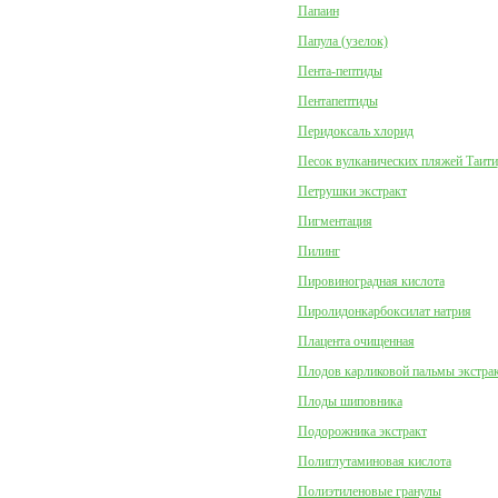
Папаин
Папула (узелок)
Пента-пептиды
Пентапептиды
Перидоксаль хлорид
Песок вулканических пляжей Таити
Петрушки экстракт
Пигментация
Пилинг
Пировиноградная кислота
Пиролидонкарбоксилат натрия
Плацента очищенная
Плодов карликовой пальмы экстра
Плоды шиповника
Подорожника экстракт
Полиглутаминовая кислота
Полиэтиленовые гранулы