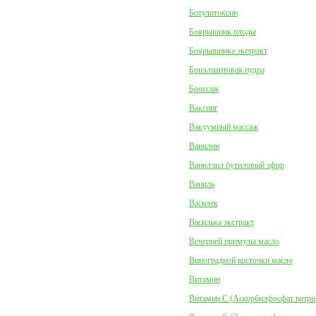
Ботулотоксин
Боярышник плоды
Боярышника экстракт
Бриллиантовая пудра
Броссаж
Ваксинг
Вакуумный массаж
Ванилин
Ваниллил бутиловый эфир
Ваниль
Василек
Василька экстракт
Вечерней примулы масло
Виноградной косточки масло
Витамин
Витамин C (Аскорбилфосфат натри