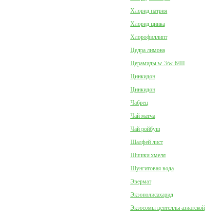
Хлорид натрия
Хлорид цинка
Хлорофиллипт
Цедра лимона
Церамиды w-3/w-6/III
Цинкидон
Цинкидон
Чабрец
Чай матча
Чай ройбуш
Шалфей лист
Шишки хмеля
Шунгитовая вода
Эвермат
Экзополисахарид
Экзосомы центеллы азиатской