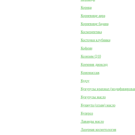
Корица
Корневище аира
Корневище бадана
Космецевтика
Косточки клубники
Кофеин
Коэнзим Q10
Кремния диоксид
Криомассаж
Кудзу
Кукурузы крахмал (модифицирова
Кукурузы масло
Кунжута (сезам) масло
Купероз
Лаванды масло
Лазерная косметология