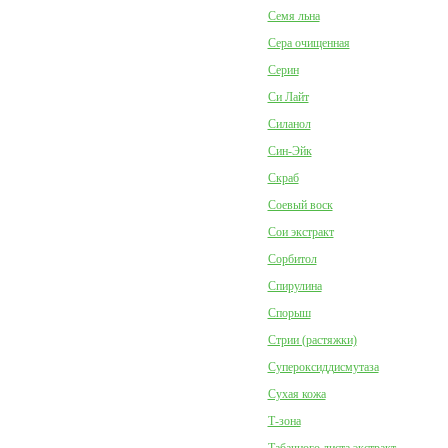
Семя льна
Сера очищенная
Серин
Си Лайт
Силанол
Син-Эйк
Скраб
Соевый воск
Сои экстракт
Сорбитол
Спирулина
Спорыш
Стрии (растяжки)
Супероксиддисмутаза
Сухая кожа
Т-зона