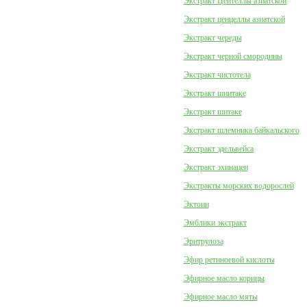
Экстракт Центеллы азиатской
Экстракт ценцеллы азиатской
Экстракт череды
Экстракт черной смородины
Экстракт чистотела
Экстракт шиитаке
Экстракт шитаке
Экстракт шлемника байкальского
Экстракт эдельвейса
Экстракт эхинацеи
Экстракты морских водорослей
Эктоин
Эмблики экстракт
Эритрулоза
Эфир ретиноевой кислоты
Эфирное масло корицы
Эфирное масло мяты