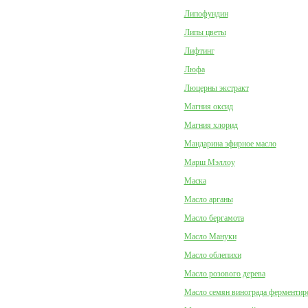
Липофундин
Липы цветы
Лифтинг
Люфа
Люцерны экстракт
Магния оксид
Магния хлорид
Мандарина эфирное масло
Марш Мэллоу
Маска
Масло арганы
Масло бергамота
Масло Мануки
Масло облепихи
Масло розового дерева
Масло семян винограда ферментир