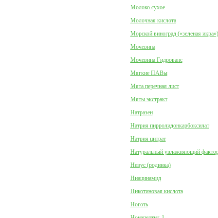
Молоко сухое
Молочная кислота
Морской виноград («зеленая икра»
Мочевина
Мочевина Гидрованс
Мягкие ПАВы
Мята перечная лист
Мяты экстракт
Натразен
Натрия пирролидонкарбоксилат
Натрия цитрат
Натуральный увлажняющий факто
Невус (родинка)
Ниацинамид
Никотиновая кислота
Ноготь
Нонапептид-1