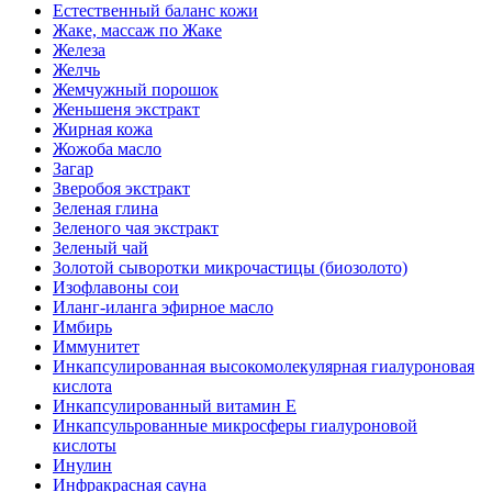
Естественный баланс кожи
Жаке, массаж по Жаке
Железа
Желчь
Жемчужный порошок
Женьшеня экстракт
Жирная кожа
Жожоба масло
Загар
Зверобоя экстракт
Зеленая глина
Зеленого чая экстракт
Зеленый чай
Золотой сыворотки микрочастицы (биозолото)
Изофлавоны сои
Иланг-иланга эфирное масло
Имбирь
Иммунитет
Инкапсулированная высокомолекулярная гиалуроновая
кислота
Инкапсулированный витамин Е
Инкапсульрованные микросферы гиалуроновой
кислоты
Инулин
Инфракрасная сауна