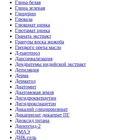
Глина белая
Глина зеленая
Глицерин
Глюкоза
Глюконат цинка
Глютамат цинка
Граната экстракт
Гранулы воска жожоба
Грецкого ореха масло
Д-пантенол
Дарсонвализация
Дендратемы индийской экстракт
Депиляция
Дерма
Дерматол
Диатомит
Диатомовая земля
Дигидрокверцетин
Дигидроксиацетон
Дикалий глицирризинат
Дикаприлат дикапрат ПГ
Диоксид титана
Дипептид-2
ДМАЭ
ДНК-гель