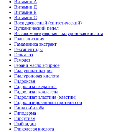
Витамин А
Витамин Д
Витамин Е
Витамин С
Воск древесный (синтетический)
Вулканический пепел
Высокомолекулярная гиалуроновая кислота
Гальванизация
Гамамелиса экстракт
Гексапептиды
Гель алоэ
Гемодез
Герани масло эфирное
Гиалуронат натрия
Гиалуроновая кислота
Гидроксан
Гидролизат кератина
Гидролизат коллагена
Гидролизат эластина (эластин)
Гидролизированный протеин сои
Гинкго-билоба
Гиподерма
Гирсутизм
Глабридин
Гликолевая кислота