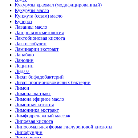
Кукурузы крахмал (модифицированный)
Кукурузы масло
Кунжута (сезам) масло
Купероз
Лаванды масло
Лазерная косметология
Лактобионовая кислота
Лактоглобулин
Ламинарии экстракт
Ланаблю
Ланолин
Лецитин
Лидаза
Лизат бифидобактерий
Лизат пропионовокислых бактерий
Лимон
Лимона экстракт
Лимона эфирное масло
Лимонная кислота
Лимонника экстракт
Лимфодренажный массаж
Липоевая кислота
Липосомальная форма гиалуроновой кислоты
Липофундин
Липы цветы