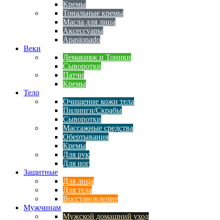
Кремы
Тональные кремы
Масла для лица
Аксессуары
Apasionado
Веки
Демакияж и Тоники
Сыворотки
Патчи
Кремы
Тело
Очищение кожи тела
Пилинги/Скрабы
Сыворотки
Массажные средства
Обертывания
Кремы
Для рук
Для ног
Защитные
Для лица
Для тела
Восстановление
Мужчинам
Мужской домашний уход