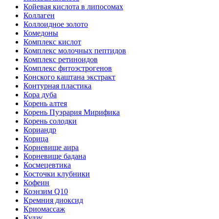
Койевая кислота в липосомах
Коллаген
Коллоидное золото
Комедоны
Комплекс кислот
Комплекс молочных пептидов
Комплекс ретиноидов
Комплекс фитоэстрогенов
Конского каштана экстракт
Контурная пластика
Кора дуба
Корень алтея
Корень Пуэрария Мирифика
Корень солодки
Кориандр
Корица
Корневище аира
Корневище бадана
Космецевтика
Косточки клубники
Кофеин
Коэнзим Q10
Кремния диоксид
Криомассаж
Кудзу