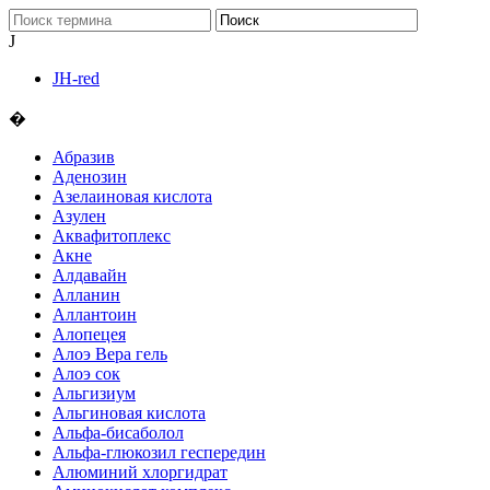
J
JH-red
�
Абразив
Аденозин
Азелаиновая кислота
Азулен
Аквафитоплекс
Акне
Алдавайн
Алланин
Аллантоин
Алопецея
Алоэ Вера гель
Алоэ сок
Альгизиум
Альгиновая кислота
Альфа-бисаболол
Альфа-глюкозил геспередин
Алюминий хлоргидрат