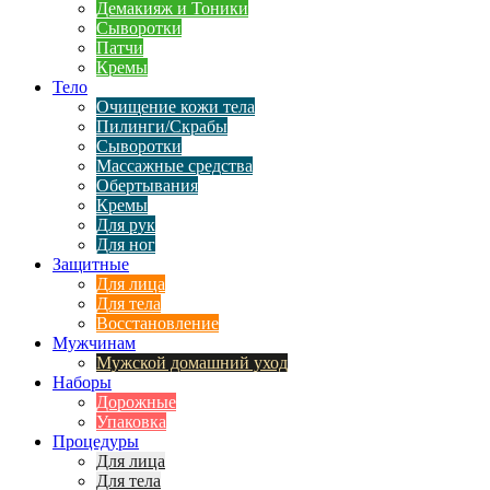
Демакияж и Тоники
Сыворотки
Патчи
Кремы
Тело
Очищение кожи тела
Пилинги/Скрабы
Сыворотки
Массажные средства
Обертывания
Кремы
Для рук
Для ног
Защитные
Для лица
Для тела
Восстановление
Мужчинам
Мужской домашний уход
Наборы
Дорожные
Упаковка
Процедуры
Для лица
Для тела