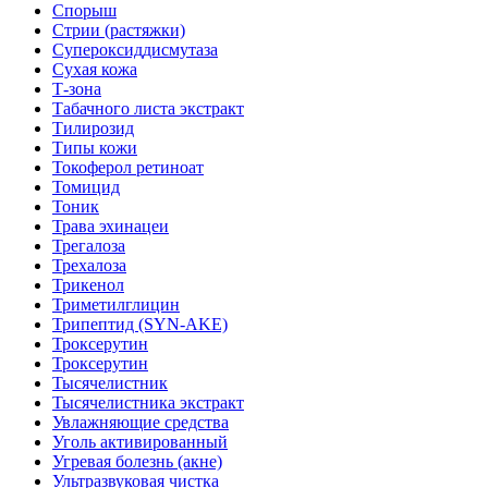
Спорыш
Стрии (растяжки)
Супероксиддисмутаза
Сухая кожа
Т-зона
Табачного листа экстракт
Тилирозид
Типы кожи
Токоферол ретиноат
Томицид
Тоник
Трава эхинацеи
Трегалоза
Трехалоза
Трикенол
Триметилглицин
Трипептид (SYN-AKE)
Троксерутин
Троксерутин
Тысячелистник
Тысячелистника экстракт
Увлажняющие средства
Уголь активированный
Угревая болезнь (акне)
Ультразвуковая чистка