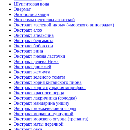
Шунгитовая вода
Эвермат
Экзополисахарид
Экзосомы центеллы азиатской
Экстракт «зеленой икры» («морского винограда»)
Экстракт алоэ
Экстракт апельсина
Экстракт бергамота
Экстракт бобов сои
Экстракт вина
Экстракт гнезда ласточки
Экстракт дерева Нима
Экстракт дрожжей
Экстракт жемчуга
Экстракт зеленого томата
Экстракт корня китайского пиона
Экстракт корня пуэрария мирифика
Экстракт красного перца
Экстракт лакричника (солодка)
Экстракт мандарина уншиу
Экстракт можжевеловой ягоды
Экстракт моркови пурпурной
Экстракт морского огурца (трепанга)
Экстракт мяты перечной
Экстракт овса