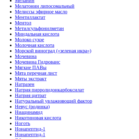
Меланин
Мелатонин липосомальный
Мелиссы эфирное масло
Ментиллактат
Ментол
Метилсульфонилметан
Миндальная кислота
Молоко сухое
Молочная кислота
Морской виноград («зеленая икра»)
Мочевина
Мочевина Гидрованс
Мягкие ПАВы
Мята перечная лист
Мяты экстракт
Натразен
Натрия пирролидонкарбоксилат
Натрия цитрат
Натуральный увлажняющий фактор
Невус (родинка)
Ниацинамид
Никотиновая кислота
Ноготь
Нонапептид-1
Нонапептид-1