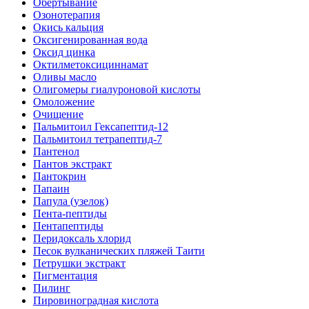
Обертывание
Озонотерапия
Окись кальция
Оксигенированная вода
Оксид цинка
Октилметоксициннамат
Оливы масло
Олигомеры гиалуроновой кислоты
Омоложение
Очищение
Пальмитоил Гексапептид-12
Пальмитоил тетрапептид-7
Пантенол
Пантов экстракт
Пантокрин
Папаин
Папула (узелок)
Пента-пептиды
Пентапептиды
Перидоксаль хлорид
Песок вулканических пляжей Таити
Петрушки экстракт
Пигментация
Пилинг
Пировиноградная кислота