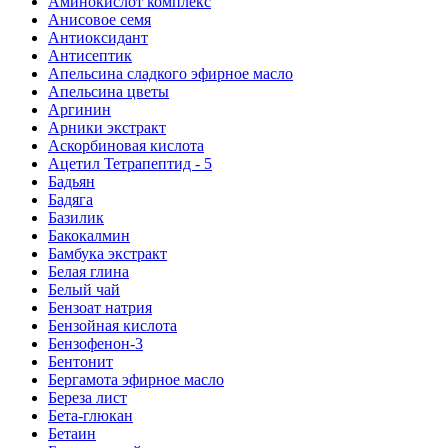
Аминокислот комплекс
Анисовое семя
Антиоксидант
Антисептик
Апельсина сладкого эфирное масло
Апельсина цветы
Аргинин
Арники экстракт
Аскорбиновая кислота
Ацетил Тетрапептид - 5
Бадьян
Бадяга
Базилик
Бакокалмин
Бамбука экстракт
Белая глина
Белый чай
Бензоат натрия
Бензойная кислота
Бензофенон-3
Бентонит
Бергамота эфирное масло
Береза лист
Бета-глюкан
Бетаин