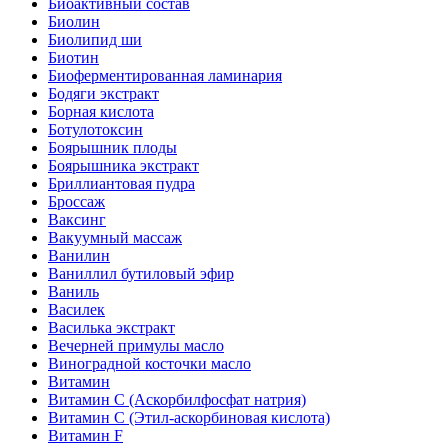
Биоактивный состав
Биолин
Биолипид ши
Биотин
Биоферментированная ламинария
Бодяги экстракт
Борная кислота
Ботулотоксин
Боярышник плоды
Боярышника экстракт
Бриллиантовая пудра
Броссаж
Ваксинг
Вакуумный массаж
Ванилин
Ваниллил бутиловый эфир
Ваниль
Василек
Василька экстракт
Вечерней примулы масло
Виноградной косточки масло
Витамин
Витамин C (Аскорбилфосфат натрия)
Витамин C (Этил-аскорбиновая кислота)
Витамин F