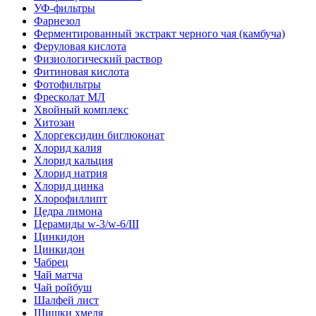
УФ-фильтры
Фарнезол
Ферментированный экстракт черного чая (камбуча)
Феруловая кислота
Физиологический раствор
Фитиновая кислота
Фотофильтры
Фресколат МЛ
Хвойный комплекс
Хитозан
Хлоргексидин биглюконат
Хлорид калия
Хлорид кальция
Хлорид натрия
Хлорид цинка
Хлорофиллипт
Цедра лимона
Церамиды w-3/w-6/III
Цинкидон
Цинкидон
Чабрец
Чай матча
Чай ройбуш
Шалфей лист
Шишки хмеля