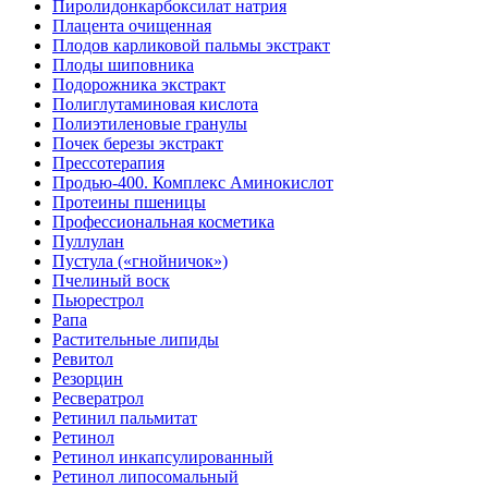
Пиролидонкарбоксилат натрия
Плацента очищенная
Плодов карликовой пальмы экстракт
Плоды шиповника
Подорожника экстракт
Полиглутаминовая кислота
Полиэтиленовые гранулы
Почек березы экстракт
Прессотерапия
Продью-400. Комплекс Аминокислот
Протеины пшеницы
Профессиональная косметика
Пуллулан
Пустула («гнойничок»)
Пчелиный воск
Пьюрестрол
Рапа
Растительные липиды
Ревитол
Резорцин
Ресвератрол
Ретинил пальмитат
Ретинол
Ретинол инкапсулированный
Ретинол липосомальный