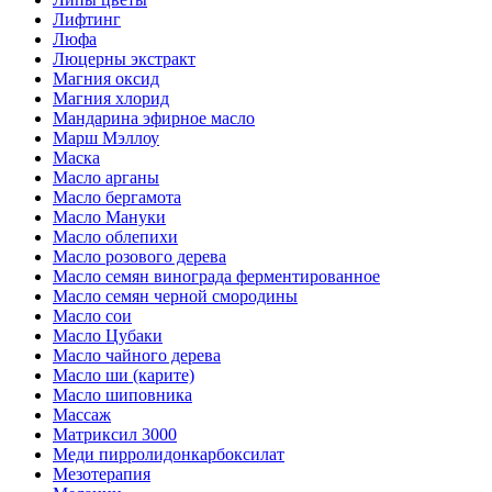
Лифтинг
Люфа
Люцерны экстракт
Магния оксид
Магния хлорид
Мандарина эфирное масло
Марш Мэллоу
Маска
Масло арганы
Масло бергамота
Масло Мануки
Масло облепихи
Масло розового дерева
Масло семян винограда ферментированное
Масло семян черной смородины
Масло сои
Масло Цубаки
Масло чайного дерева
Масло ши (карите)
Масло шиповника
Массаж
Матриксил 3000
Меди пирролидонкарбоксилат
Мезотерапия