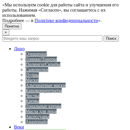
«Мы используем cookie для работы сайта и улучшения его
работы. Нажимая «Согласен», вы соглашаетесь с их
использованием.
Подробнее — в
Политике конфиденциальности
».
Понятно
×
Лицо
Очищение
Тоники/Тонеры
Пилинги/Скрабы
Сыворотки
Пудры
Маски
Альгинатные маски
Криоконцентраты
Чистка
Кремы
Тональные кремы
Масла для лица
Аксессуары
Apasionado
Веки