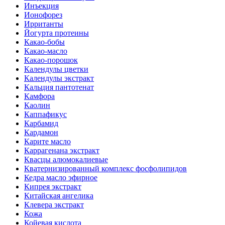
Инъекция
Ионофорез
Ирританты
Йогурта протеины
Какао-бобы
Какао-масло
Какао-порошок
Календулы цветки
Календулы экстракт
Кальция пантотенат
Камфора
Каолин
Каппафикус
Карбамид
Кардамон
Карите масло
Каррагенана экстракт
Квасцы алюмокалиевые
Кватернизированный комплекс фосфолипидов
Кедра масло эфирное
Кипрея экстракт
Китайская ангелика
Клевера экстракт
Кожа
Койевая кислота