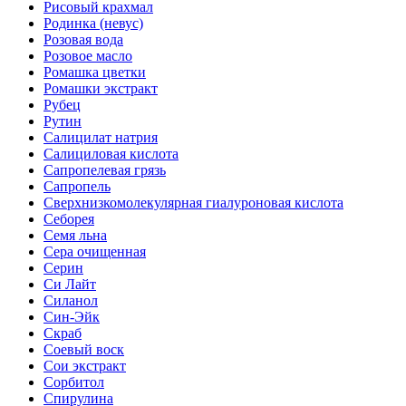
Рисовый крахмал
Родинка (невус)
Розовая вода
Розовое масло
Ромашка цветки
Ромашки экстракт
Рубец
Рутин
Салицилат натрия
Салициловая кислота
Сапропелевая грязь
Сапропель
Сверхнизкомолекулярная гиалуроновая кислота
Себорея
Семя льна
Сера очищенная
Серин
Си Лайт
Силанол
Син-Эйк
Скраб
Соевый воск
Сои экстракт
Сорбитол
Спирулина