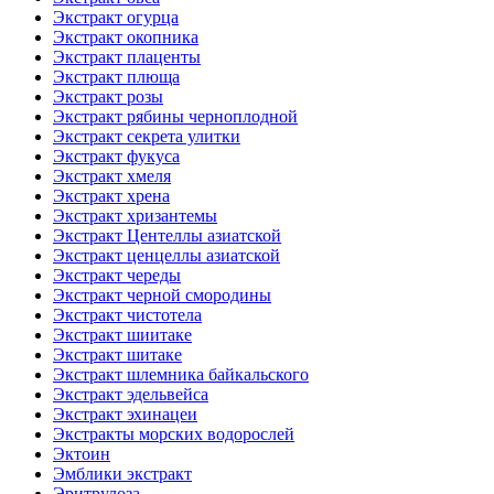
Экстракт огурца
Экстракт окопника
Экстракт плаценты
Экстракт плюща
Экстракт розы
Экстракт рябины черноплодной
Экстракт секрета улитки
Экстракт фукуса
Экстракт хмеля
Экстракт хрена
Экстракт хризантемы
Экстракт Центеллы азиатской
Экстракт ценцеллы азиатской
Экстракт череды
Экстракт черной смородины
Экстракт чистотела
Экстракт шиитаке
Экстракт шитаке
Экстракт шлемника байкальского
Экстракт эдельвейса
Экстракт эхинацеи
Экстракты морских водорослей
Эктоин
Эмблики экстракт
Эритрулоза