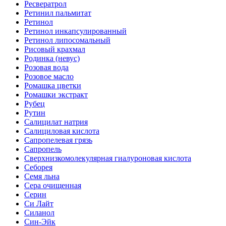
Ресвератрол
Ретинил пальмитат
Ретинол
Ретинол инкапсулированный
Ретинол липосомальный
Рисовый крахмал
Родинка (невус)
Розовая вода
Розовое масло
Ромашка цветки
Ромашки экстракт
Рубец
Рутин
Салицилат натрия
Салициловая кислота
Сапропелевая грязь
Сапропель
Сверхнизкомолекулярная гиалуроновая кислота
Себорея
Семя льна
Сера очищенная
Серин
Си Лайт
Силанол
Син-Эйк