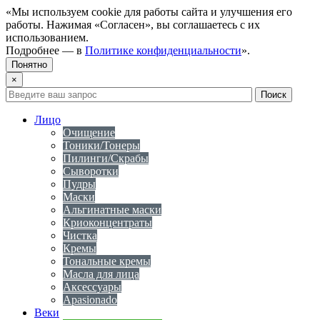
«Мы используем cookie для работы сайта и улучшения его
работы. Нажимая «Согласен», вы соглашаетесь с их
использованием.
Подробнее — в
Политике конфиденциальности
».
Понятно
×
Лицо
Очищение
Тоники/Тонеры
Пилинги/Скрабы
Сыворотки
Пудры
Маски
Альгинатные маски
Криоконцентраты
Чистка
Кремы
Тональные кремы
Масла для лица
Аксессуары
Apasionado
Веки