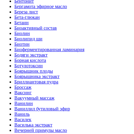
Бентонит
Бергамота эфирное масло
Береза лист
Бета-глюкан
Бетаин
Биоактивный состав
Биолин
Биолипид ши
Биотин
Биоферментированная ламинария
Бодяги экстракт
Борная кислота
Ботулотоксин
Боярышник плоды
Боярышника экстракт
Бриллиантовая пудра
Броссаж
Ваксинг
Вакуумный массаж
Ванилин
Ваниллил бутиловый эфир
Ваниль
Василек
Василька экстракт
Вечерней примулы масло