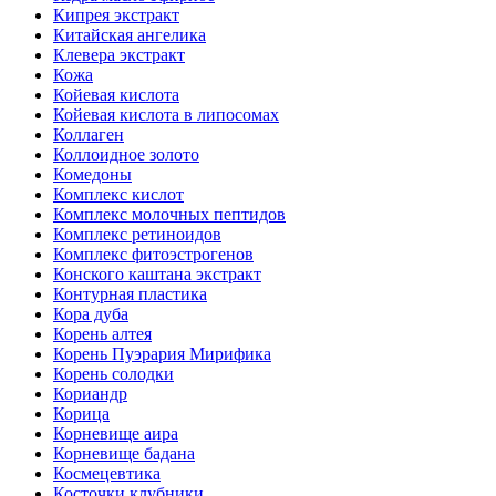
Кипрея экстракт
Китайская ангелика
Клевера экстракт
Кожа
Койевая кислота
Койевая кислота в липосомах
Коллаген
Коллоидное золото
Комедоны
Комплекс кислот
Комплекс молочных пептидов
Комплекс ретиноидов
Комплекс фитоэстрогенов
Конского каштана экстракт
Контурная пластика
Кора дуба
Корень алтея
Корень Пуэрария Мирифика
Корень солодки
Кориандр
Корица
Корневище аира
Корневище бадана
Космецевтика
Косточки клубники