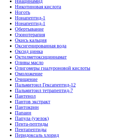
Ниацинамид
Никотиновая кислота
Ноготь
Нонапептид-1
Нонапептид-1
Обертывание
Озонотерапия
Окись кальция
Оксигенированная вода
Оксид цинка
Октилметоксициннамат
Оливы масло
Олигомеры гиалуроновой кислоты
Омоложение
Очищение
Пальмитоил Гексапептид-12
Пальмитоил тетрапептид-7
Пантенол
Пантов экстракт
Пантокрин
Папаин
Папула (узелок)
Пента-пептиды
Пентапептиды
Перидоксаль хлорид