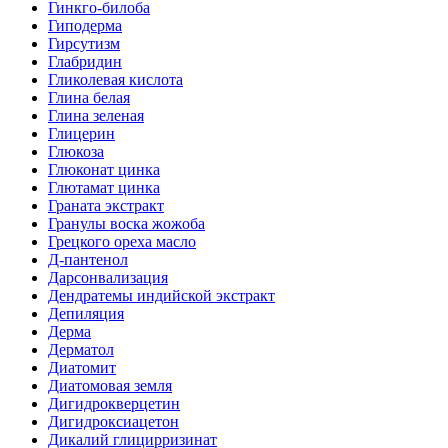
Гинкго-билоба
Гиподерма
Гирсутизм
Глабридин
Гликолевая кислота
Глина белая
Глина зеленая
Глицерин
Глюкоза
Глюконат цинка
Глютамат цинка
Граната экстракт
Гранулы воска жожоба
Грецкого ореха масло
Д-пантенол
Дарсонвализация
Дендратемы индийской экстракт
Депиляция
Дерма
Дерматол
Диатомит
Диатомовая земля
Дигидрокверцетин
Дигидроксиацетон
Дикалий глицирризинат