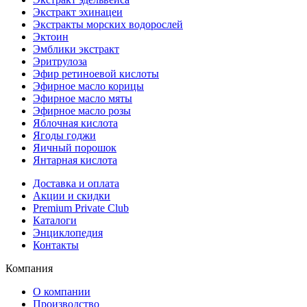
Экстракт эхинацеи
Экстракты морских водорослей
Эктоин
Эмблики экстракт
Эритрулоза
Эфир ретиноевой кислоты
Эфирное масло корицы
Эфирное масло мяты
Эфирное масло розы
Яблочная кислота
Ягоды годжи
Яичный порошок
Янтарная кислота
Доставка и оплата
Акции и скидки
Premium Private Club
Каталоги
Энциклопедия
Контакты
Компания
О компании
Производство