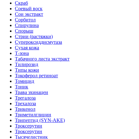
Скраб
Соевый воск
Сои экстракт
Сорбитол
Спирулина
Спорыш
Стрии (растяжки)
Супероксиддисмутаза
Сухая кожа
Т-зона
Табачного листа экстракт
Тилирозид
Типы кожи
Токоферол ретиноат
Томицид
Тоник
Трава эхинацеи
Трегалоза
Трехалоза
Трикенол
Триметилглицин
Трипептид (SYN-AKE)
Троксерутин
Троксерутин
Тысячелистник