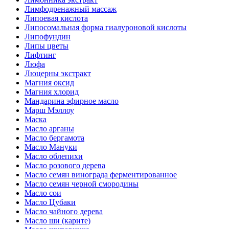
Лимфодренажный массаж
Липоевая кислота
Липосомальная форма гиалуроновой кислоты
Липофундин
Липы цветы
Лифтинг
Люфа
Люцерны экстракт
Магния оксид
Магния хлорид
Мандарина эфирное масло
Марш Мэллоу
Маска
Масло арганы
Масло бергамота
Масло Мануки
Масло облепихи
Масло розового дерева
Масло семян винограда ферментированное
Масло семян черной смородины
Масло сои
Масло Цубаки
Масло чайного дерева
Масло ши (карите)