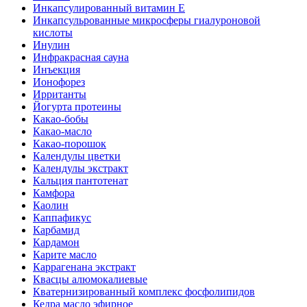
Инкапсулированный витамин Е
Инкапсульрованные микросферы гиалуроновой
кислоты
Инулин
Инфракрасная сауна
Инъекция
Ионофорез
Ирританты
Йогурта протеины
Какао-бобы
Какао-масло
Какао-порошок
Календулы цветки
Календулы экстракт
Кальция пантотенат
Камфора
Каолин
Каппафикус
Карбамид
Кардамон
Карите масло
Каррагенана экстракт
Квасцы алюмокалиевые
Кватернизированный комплекс фосфолипидов
Кедра масло эфирное