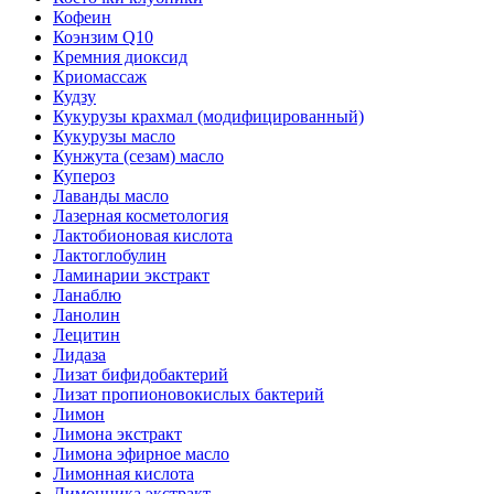
Кофеин
Коэнзим Q10
Кремния диоксид
Криомассаж
Кудзу
Кукурузы крахмал (модифицированный)
Кукурузы масло
Кунжута (сезам) масло
Купероз
Лаванды масло
Лазерная косметология
Лактобионовая кислота
Лактоглобулин
Ламинарии экстракт
Ланаблю
Ланолин
Лецитин
Лидаза
Лизат бифидобактерий
Лизат пропионовокислых бактерий
Лимон
Лимона экстракт
Лимона эфирное масло
Лимонная кислота
Лимонника экстракт