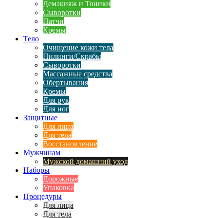
Демакияж и Тоники
Сыворотки
Патчи
Кремы
Тело
Очищение кожи тела
Пилинги/Скрабы
Сыворотки
Массажные средства
Обертывания
Кремы
Для рук
Для ног
Защитные
Для лица
Для тела
Восстановление
Мужчинам
Мужской домашний уход
Наборы
Дорожные
Упаковка
Процедуры
Для лица
Для тела