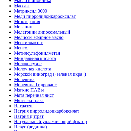
Масло шиповника
Массаж
Матриксил 3000
Меди пирролидонкарбоксилат
Мезотерапия
Меланин
Мелатонин липосомальный
Мелиссы эфирное масло
Ментиллактат
Ментол
Метилсульфонилметан
Миндальная кислота
Молоко сухое
Молочная кислота
Морской виноград («зеленая икра»)
Мочевина
Мочевина Гидрованс
Мягкие ПАВы
Мята перечная лист
Мяты экстракт
Натразен
Натрия пирролидонкарбоксилат
Натрия цитрат
Натуральный увлажняющий фактор
Невус (родинка)