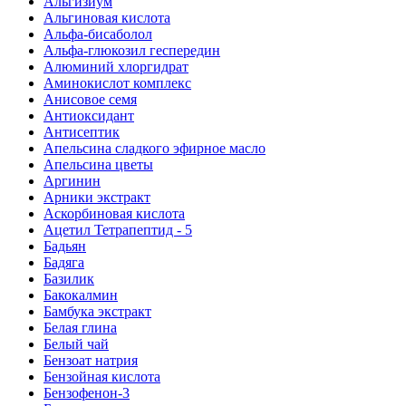
Альгизиум
Альгиновая кислота
Альфа-бисаболол
Альфа-глюкозил геспередин
Алюминий хлоргидрат
Аминокислот комплекс
Анисовое семя
Антиоксидант
Антисептик
Апельсина сладкого эфирное масло
Апельсина цветы
Аргинин
Арники экстракт
Аскорбиновая кислота
Ацетил Тетрапептид - 5
Бадьян
Бадяга
Базилик
Бакокалмин
Бамбука экстракт
Белая глина
Белый чай
Бензоат натрия
Бензойная кислота
Бензофенон-3