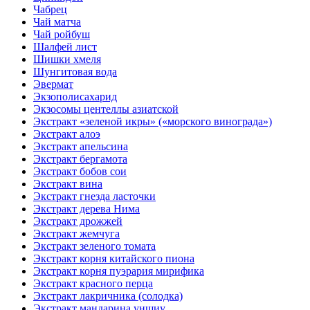
Чабрец
Чай матча
Чай ройбуш
Шалфей лист
Шишки хмеля
Шунгитовая вода
Эвермат
Экзополисахарид
Экзосомы центеллы азиатской
Экстракт «зеленой икры» («морского винограда»)
Экстракт алоэ
Экстракт апельсина
Экстракт бергамота
Экстракт бобов сои
Экстракт вина
Экстракт гнезда ласточки
Экстракт дерева Нима
Экстракт дрожжей
Экстракт жемчуга
Экстракт зеленого томата
Экстракт корня китайского пиона
Экстракт корня пуэрария мирифика
Экстракт красного перца
Экстракт лакричника (солодка)
Экстракт мандарина уншиу