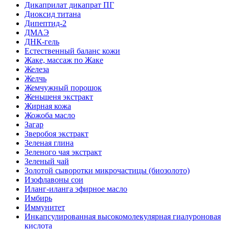
Дикаприлат дикапрат ПГ
Диоксид титана
Дипептид-2
ДМАЭ
ДНК-гель
Естественный баланс кожи
Жаке, массаж по Жаке
Железа
Желчь
Жемчужный порошок
Женьшеня экстракт
Жирная кожа
Жожоба масло
Загар
Зверобоя экстракт
Зеленая глина
Зеленого чая экстракт
Зеленый чай
Золотой сыворотки микрочастицы (биозолото)
Изофлавоны сои
Иланг-иланга эфирное масло
Имбирь
Иммунитет
Инкапсулированная высокомолекулярная гиалуроновая
кислота