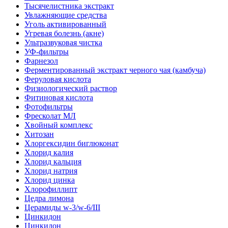
Тысячелистника экстракт
Увлажняющие средства
Уголь активированный
Угревая болезнь (акне)
Ультразвуковая чистка
УФ-фильтры
Фарнезол
Ферментированный экстракт черного чая (камбуча)
Феруловая кислота
Физиологический раствор
Фитиновая кислота
Фотофильтры
Фресколат МЛ
Хвойный комплекс
Хитозан
Хлоргексидин биглюконат
Хлорид калия
Хлорид кальция
Хлорид натрия
Хлорид цинка
Хлорофиллипт
Цедра лимона
Церамиды w-3/w-6/III
Цинкидон
Цинкидон