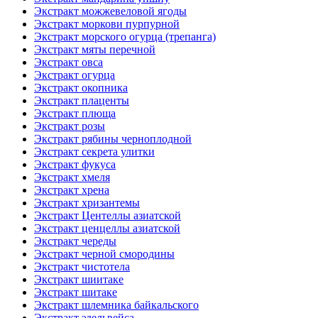
Экстракт можжевеловой ягоды
Экстракт моркови пурпурной
Экстракт морского огурца (трепанга)
Экстракт мяты перечной
Экстракт овса
Экстракт огурца
Экстракт окопника
Экстракт плаценты
Экстракт плюща
Экстракт розы
Экстракт рябины черноплодной
Экстракт секрета улитки
Экстракт фукуса
Экстракт хмеля
Экстракт хрена
Экстракт хризантемы
Экстракт Центеллы азиатской
Экстракт ценцеллы азиатской
Экстракт череды
Экстракт черной смородины
Экстракт чистотела
Экстракт шиитаке
Экстракт шитаке
Экстракт шлемника байкальского
Экстракт эдельвейса