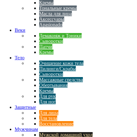
Кремы
Тональные кремы
Масла для лица
Аксессуары
Apasionado
Веки
Демакияж и Тоники
Сыворотки
Патчи
Кремы
Тело
Очищение кожи тела
Пилинги/Скрабы
Сыворотки
Массажные средства
Обертывания
Кремы
Для рук
Для ног
Защитные
Для лица
Для тела
Восстановление
Мужчинам
Мужской домашний уход