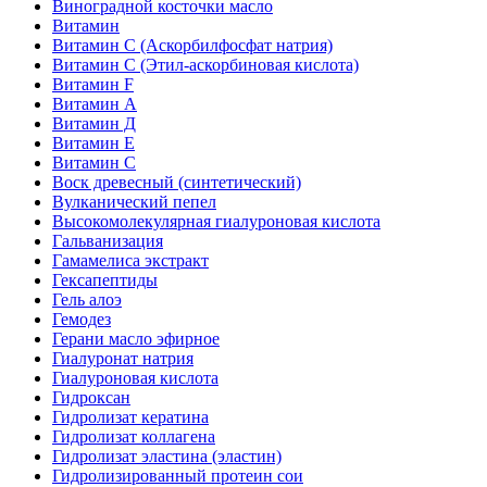
Виноградной косточки масло
Витамин
Витамин C (Аскорбилфосфат натрия)
Витамин C (Этил-аскорбиновая кислота)
Витамин F
Витамин А
Витамин Д
Витамин Е
Витамин С
Воск древесный (синтетический)
Вулканический пепел
Высокомолекулярная гиалуроновая кислота
Гальванизация
Гамамелиса экстракт
Гексапептиды
Гель алоэ
Гемодез
Герани масло эфирное
Гиалуронат натрия
Гиалуроновая кислота
Гидроксан
Гидролизат кератина
Гидролизат коллагена
Гидролизат эластина (эластин)
Гидролизированный протеин сои