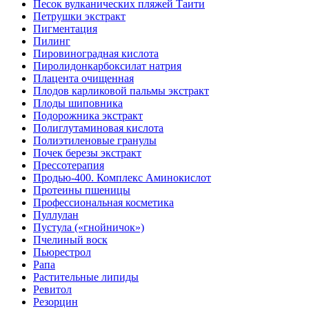
Песок вулканических пляжей Таити
Петрушки экстракт
Пигментация
Пилинг
Пировиноградная кислота
Пиролидонкарбоксилат натрия
Плацента очищенная
Плодов карликовой пальмы экстракт
Плоды шиповника
Подорожника экстракт
Полиглутаминовая кислота
Полиэтиленовые гранулы
Почек березы экстракт
Прессотерапия
Продью-400. Комплекс Аминокислот
Протеины пшеницы
Профессиональная косметика
Пуллулан
Пустула («гнойничок»)
Пчелиный воск
Пьюрестрол
Рапа
Растительные липиды
Ревитол
Резорцин