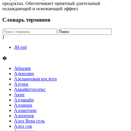
продуктах. Обеспечивает приятный длительный
охлаждающий и освежающий эффект.
Словарь терминов
J
JH-red
�
Абразив
Аденозин
Азелаиновая кислота
Азулен
Аквафитоплекс
Акне
Алдавайн
Алланин
Аллантоин
Алопецея
Алоэ Вера гель
Алоэ сок