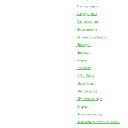
Хлорид натрия
Хлорид цинка
Хлорофиллипт
Цедра лимона
Церамиды w-3/w-6/III
Цинкидон
Цинкидон
Чабрец
Чай матча
Чай ройбуш
Шалфей лист
Шишки хмеля
Шунгитовая вода
Эвермат
Экзополисахарид
Экзосомы центеллы азиатской