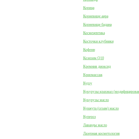
Корица
Корневище аира
Корневище бадана
Космецевтика
Косточки клубники
Кофеин
Коэнзим Q10
Кремния диоксид
Криомассаж
Кудзу
Кукурузы крахмал (модифицирова
Кукурузы масло
Кунжута (сезам) масло
Купероз
Лаванды масло
Лазерная косметология