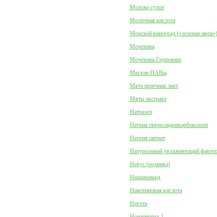
Молоко сухое
Молочная кислота
Морской виноград («зеленая икра»
Мочевина
Мочевина Гидрованс
Мягкие ПАВы
Мята перечная лист
Мяты экстракт
Натразен
Натрия пирролидонкарбоксилат
Натрия цитрат
Натуральный увлажняющий факто
Невус (родинка)
Ниацинамид
Никотиновая кислота
Ноготь
Нонапептид-1