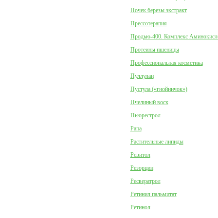
Почек березы экстракт
Прессотерапия
Продью-400. Комплекс Аминокисл
Протеины пшеницы
Профессиональная косметика
Пуллулан
Пустула («гнойничок»)
Пчелиный воск
Пьюрестрол
Рапа
Растительные липиды
Ревитол
Резорцин
Ресвератрол
Ретинил пальмитат
Ретинол