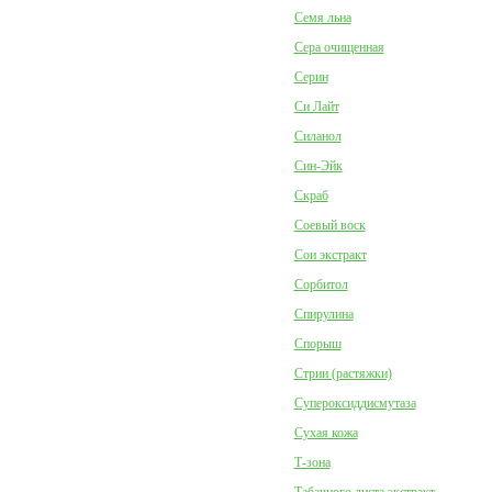
Семя льна
Сера очищенная
Серин
Си Лайт
Силанол
Син-Эйк
Скраб
Соевый воск
Сои экстракт
Сорбитол
Спирулина
Спорыш
Стрии (растяжки)
Супероксиддисмутаза
Сухая кожа
Т-зона