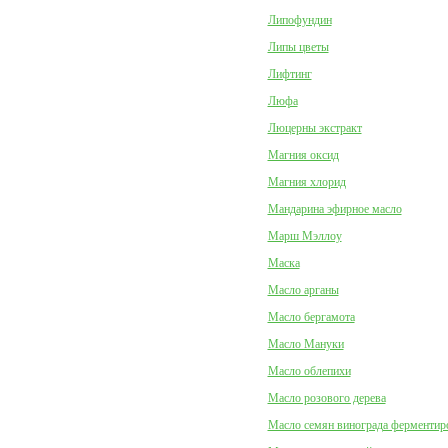
Липофундин
Липы цветы
Лифтинг
Люфа
Люцерны экстракт
Магния оксид
Магния хлорид
Мандарина эфирное масло
Марш Мэллоу
Маска
Масло арганы
Масло бергамота
Масло Мануки
Масло облепихи
Масло розового дерева
Масло семян винограда ферментир