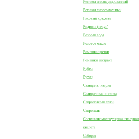
Ретинол инкапсулированный
Ретинол липосомальный
Рисовый крахмал
Родинка (невус)
Розовая вода
Розовое масло
Ромашка цветки
Ромашки экстракт
Рубец
Рутин
Салицилат натрия
Салициловая кислота
Сапропелевая грязь
Сапропель
Сверхнизкомолекулярная гиалурон
кислота
Себорея