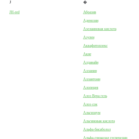
J
�
JH-red
Абразив
Аденозин
Азелаиновая кислота
Азулен
Аквафитоплекс
Акне
Алдавайн
Алланин
Аллантоин
Алопецея
Алоэ Вера гель
Алоэ сок
Альгизиум
Альгиновая кислота
Альфа-бисаболол
Альфа-глюкозил геспередин