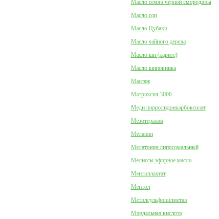
Масло семян черной смородины
Масло сои
Масло Цубаки
Масло чайного дерева
Масло ши (карите)
Масло шиповника
Массаж
Матриксил 3000
Меди пирролидонкарбоксилат
Мезотерапия
Меланин
Мелатонин липосомальный
Мелиссы эфирное масло
Ментиллактат
Ментол
Метилсульфонилметан
Миндальная кислота