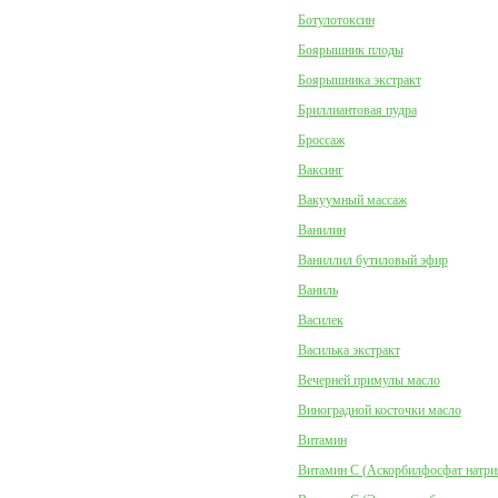
Ботулотоксин
Боярышник плоды
Боярышника экстракт
Бриллиантовая пудра
Броссаж
Ваксинг
Вакуумный массаж
Ванилин
Ваниллил бутиловый эфир
Ваниль
Василек
Василька экстракт
Вечерней примулы масло
Виноградной косточки масло
Витамин
Витамин C (Аскорбилфосфат натри