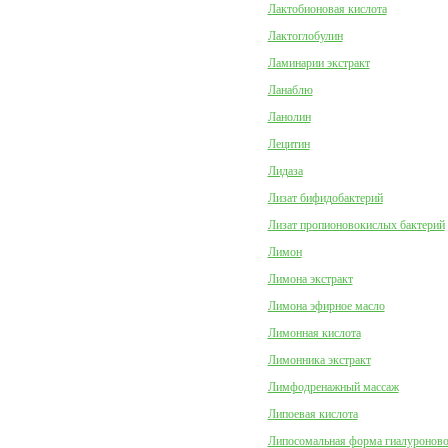
Лактобионовая кислота
Лактоглобулин
Ламинарии экстракт
Ланаблю
Ланолин
Лецитин
Лидаза
Лизат бифидобактерий
Лизат пропионовокислых бактерий
Лимон
Лимона экстракт
Лимона эфирное масло
Лимонная кислота
Лимонника экстракт
Лимфодренажный массаж
Липоевая кислота
Липосомальная форма гиалуроново