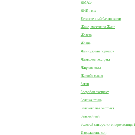
ДМАЭ
ДНК-гель
Естественный баланс кожи
Жаке, массаж по Жаке
Железа
Желчь
Жемчужный порошок
Женьшеня экстракт
Жирная кожа
Жожоба масло
Загар
Зверобоя экстракт
Зеленая глина
Зеленого чая экстракт
Зеленый чай
Золотой сыворотки микрочастицы 
Изофлавоны сои