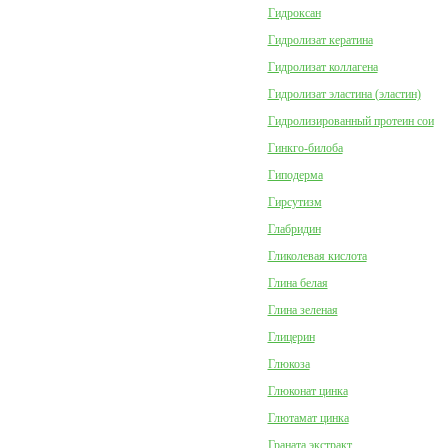
Гидроксан
Гидролизат кератина
Гидролизат коллагена
Гидролизат эластина (эластин)
Гидролизированный протеин сои
Гинкго-билоба
Гиподерма
Гирсутизм
Глабридин
Гликолевая кислота
Глина белая
Глина зеленая
Глицерин
Глюкоза
Глюконат цинка
Глютамат цинка
Граната экстракт