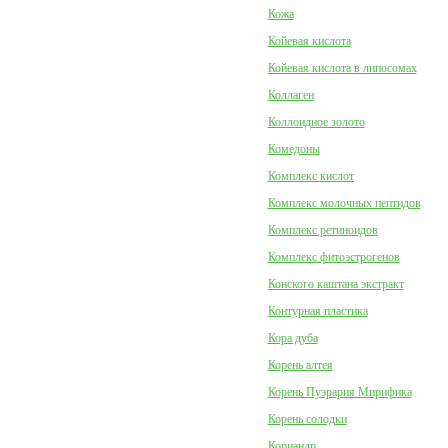
Кожа
Койевая кислота
Койевая кислота в липосомах
Коллаген
Коллоидное золото
Комедоны
Комплекс кислот
Комплекс молочных пептидов
Комплекс ретиноидов
Комплекс фитоэстрогенов
Конского каштана экстракт
Контурная пластика
Кора дуба
Корень алтея
Корень Пуэрария Мирифика
Корень солодки
Кориандр