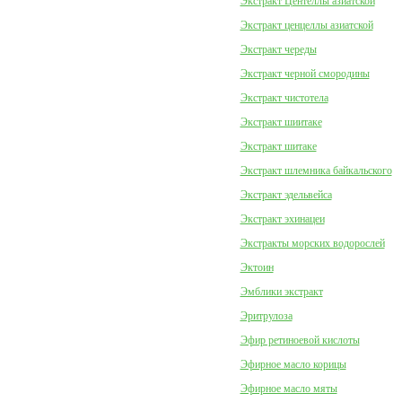
Экстракт Центеллы азиатской
Экстракт ценцеллы азиатской
Экстракт череды
Экстракт черной смородины
Экстракт чистотела
Экстракт шиитаке
Экстракт шитаке
Экстракт шлемника байкальского
Экстракт эдельвейса
Экстракт эхинацеи
Экстракты морских водорослей
Эктоин
Эмблики экстракт
Эритрулоза
Эфир ретиноевой кислоты
Эфирное масло корицы
Эфирное масло мяты