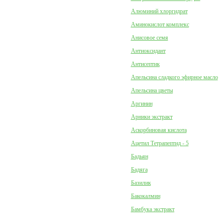
Алюминий хлоргидрат
Аминокислот комплекс
Анисовое семя
Антиоксидант
Антисептик
Апельсина сладкого эфирное масло
Апельсина цветы
Аргинин
Арники экстракт
Аскорбиновая кислота
Ацетил Тетрапептид - 5
Бадьян
Бадяга
Базилик
Бакокалмин
Бамбука экстракт