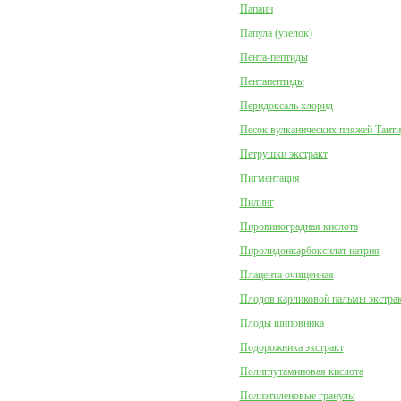
Папаин
Папула (узелок)
Пента-пептиды
Пентапептиды
Перидоксаль хлорид
Песок вулканических пляжей Таити
Петрушки экстракт
Пигментация
Пилинг
Пировиноградная кислота
Пиролидонкарбоксилат натрия
Плацента очищенная
Плодов карликовой пальмы экстра
Плоды шиповника
Подорожника экстракт
Полиглутаминовая кислота
Полиэтиленовые гранулы