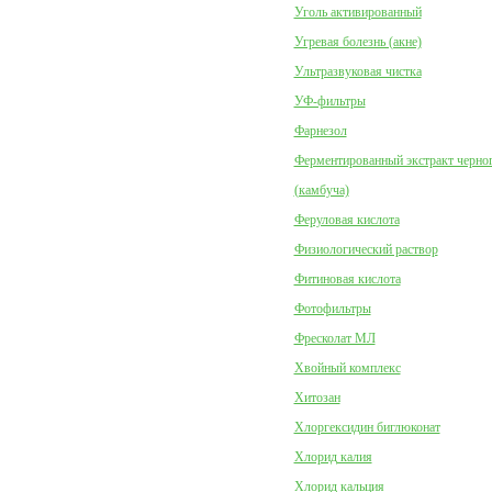
Уголь активированный
Угревая болезнь (акне)
Ультразвуковая чистка
УФ-фильтры
Фарнезол
Ферментированный экстракт черног
(камбуча)
Феруловая кислота
Физиологический раствор
Фитиновая кислота
Фотофильтры
Фресколат МЛ
Хвойный комплекс
Хитозан
Хлоргексидин биглюконат
Хлорид калия
Хлорид кальция