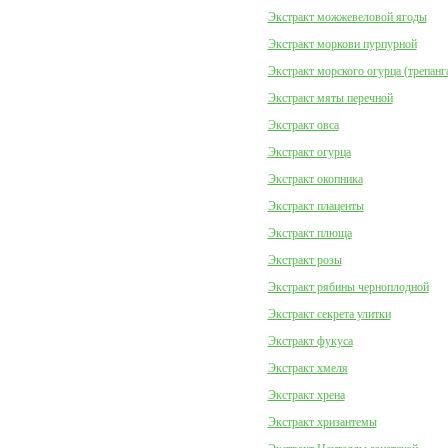
Экстракт можжевеловой ягоды
Экстракт моркови пурпурной
Экстракт морского огурца (трепанг
Экстракт мяты перечной
Экстракт овса
Экстракт огурца
Экстракт окопника
Экстракт плаценты
Экстракт плюща
Экстракт розы
Экстракт рябины черноплодной
Экстракт секрета улитки
Экстракт фукуса
Экстракт хмеля
Экстракт хрена
Экстракт хризантемы