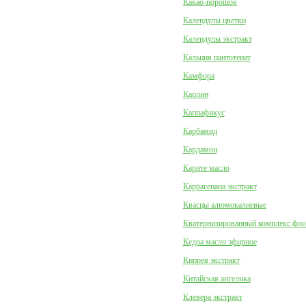
Какао-порошок
Календулы цветки
Календулы экстракт
Кальция пантотенат
Камфора
Каолин
Каппафикус
Карбамид
Кардамон
Карите масло
Каррагенана экстракт
Квасцы алюмокалиевые
Кватернизированный комплекс фо
Кедра масло эфирное
Кипрея экстракт
Китайская ангелика
Клевера экстракт