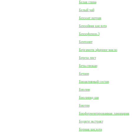
Белая глина
Белый чай
Бензоат натрия
Бензойная кислота
Бензофенон-3
Бентонит
Бергамота эфирное масло
Береза лист
Бета-глюкан
Бетаин
Биоактивный состав
Биолин
Биолипид ши
Биотин
Биоферментированная ламинария
Бодяги экстракт
Борная кислота