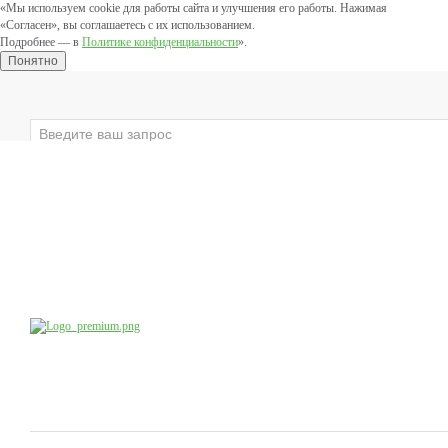
«Мы используем cookie для работы сайта и улучшения его работы. Нажимая
«Согласен», вы соглашаетесь с их использованием.
Подробнее — в
Политике конфиденциальности
».
Понятно
×
ЛИЦО
ВЕКИ
ТЕЛО
ЗАЩИТНЫЕ
Компания
Производство
Продукция
Учебный центр
доб.4
8 (800) 555-79-09
8 (495) 747-41-13
Коснультации специалистов:
по будням с 10:00 до 20:00