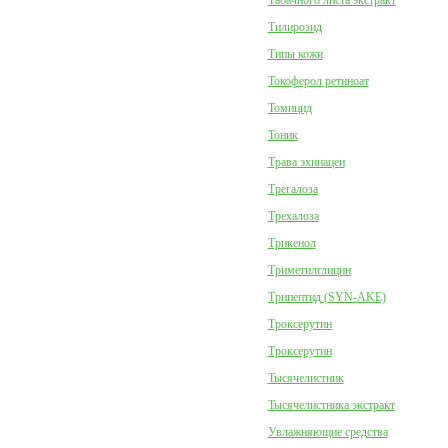
Табачного листа экстракт
Тилирозид
Типы кожи
Токоферол ретиноат
Томицид
Тоник
Трава эхинацеи
Трегалоза
Трехалоза
Трикенол
Триметилглицин
Трипептид (SYN-AKE)
Троксерутин
Троксерутин
Тысячелистник
Тысячелистника экстракт
Увлажняющие средства