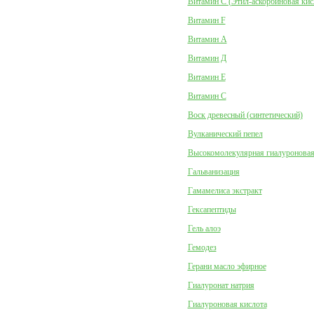
Витамин C (Этил-аскорбиновая кис
Витамин F
Витамин А
Витамин Д
Витамин Е
Витамин С
Воск древесный (синтетический)
Вулканический пепел
Высокомолекулярная гиалуроновая
Гальванизация
Гамамелиса экстракт
Гексапептиды
Гель алоэ
Гемодез
Герани масло эфирное
Гиалуронат натрия
Гиалуроновая кислота