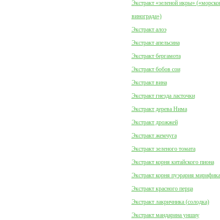
Экстракт «зеленой икры» («морско
винограда»)
Экстракт алоэ
Экстракт апельсина
Экстракт бергамота
Экстракт бобов сои
Экстракт вина
Экстракт гнезда ласточки
Экстракт дерева Нима
Экстракт дрожжей
Экстракт жемчуга
Экстракт зеленого томата
Экстракт корня китайского пиона
Экстракт корня пуэрария мирифик
Экстракт красного перца
Экстракт лакричника (солодка)
Экстракт мандарина уншиу