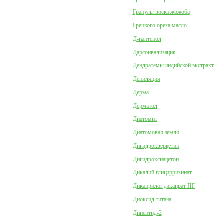
Гранулы воска жожоба
Грецкого ореха масло
Д-пантенол
Дарсонвализация
Дендратемы индийской экстракт
Депиляция
Дерма
Дерматол
Диатомит
Диатомовая земля
Дигидрокверцетин
Дигидроксиацетон
Дикалий глицирризинат
Дикаприлат дикапрат ПГ
Диоксид титана
Дипептид-2