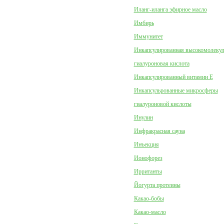
Иланг-иланга эфирное масло
Имбирь
Иммунитет
Инкапсулированная высокомолеку
гиалуроновая кислота
Инкапсулированный витамин Е
Инкапсульрованные микросферы
гиалуроновой кислоты
Инулин
Инфракрасная сауна
Инъекция
Ионофорез
Ирританты
Йогурта протеины
Какао-бобы
Какао-масло