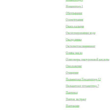
Нонапептид-1
Обертывание
Озонотерапия
Окись кальция
Оксигенированная вода
Оксид цинка
Октилметоксициннамат
Оливы масло
Олигомеры гиалуроновой кислоты
Омоложение
Очищение
Пальмитоил Гексапептид-12
Пальмитоил тетрапептид-7
Пантенол
Пантов экстракт
Пантокрин