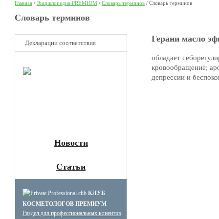
Главная
/
Энциклопедия PREMIUM
/
Словарь терминов
/
Словарь терминов
Cловарь терминов
Герани масло эф
Декларации соответствия
обладает себорегул
НОВОЕ
кровообращение; ар
Клуб
депрессии и беспоко
Премиум
косметологов
Получите скидку до 15%
и бесплатную доставку!
Новости
Статьи
КЛУБ
КОСМЕТОЛОГОВ ПРЕМИУМ
Раздел для профессиональных клиентов