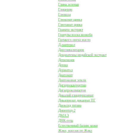
Глина зеленая
Глицерин
Глюкоза
Глюконат цинка
Глютамат цинка
Граната экстракт
Гранулы воска жожоба
Грецкого ореха масло
Д-пантенол
Дарсонвализация
Дендратемы индийской экстракт
Депиляция
Дерма
Дерматол
Диатомит
Диатомовая земля
Дигидрокверцетин
Дигидроксиацетон
Дикалий глицирризинат
Дикаприлат дикапрат ПГ
Диоксид титана
Дипептид-2
ДМАЭ
ДНК-гель
Естественный баланс кожи
Жаке, массаж по Жаке