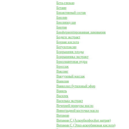
Бета-глюкан
Бетаин
Биоактивный состав
Биолин
Биолипид ши
Биотин
Биоферментированная ламинария
Бодяги экстракт
Борная кислота
Ботулотоксин
Боярышник плоды
Боярышника экстракт
Бриллиантовая пудра
Броссаж
Ваксинг
Вакуумный массаж
Ванилин
Ваниллил бутиловый эфир
Ваниль
Василек
Василька экстракт
Вечерней примулы масло
Виноградной косточки масло
Витамин
Витамин C (Аскорбилфосфат натрия)
Витамин C (Этил-аскорбиновая кислота)